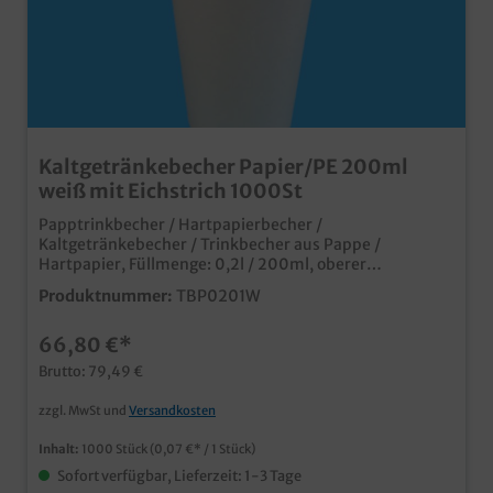
Kaltgetränkebecher Papier/PE 200ml
weiß mit Eichstrich 1000St
Papptrinkbecher / Hartpapierbecher /
Kaltgetränkebecher / Trinkbecher aus Pappe /
Hartpapier, Füllmenge: 0,2l / 200ml, oberer
Durchmesser 70,3mm, 1000 Stück im Karton (20x50)
Produktnummer:
TBP0201W
Ideal für Kaltgetränke oder Shakes Auch passende
Deckel erhältlich (separat bestellbar) weiß mit
66,80 €*
Eichstrich/Füllstrich bedruckt natürlich mit mit
Eichstrich und SUP Logo Made in Germany ab 50.000
Brutto: 79,49 €
Stück auch individuell bedruckbar
zzgl. MwSt und
Versandkosten
Inhalt:
1000 Stück
(0,07 €* / 1 Stück)
Sofort verfügbar, Lieferzeit: 1-3 Tage