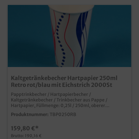
Kaltgetränkebecher Hartpapier 250ml
Retro rot/blau mit Eichstrich 2000St
Papptrinkbecher / Hartpapierbecher /
Kaltgetränkebecher / Trinkbecher aus Pappe /
Hartpapier, Füllmenge: 0,25l / 250ml, oberer
Durchmesser 80mm, 2000 Stück im Karton Ideal für
Produktnummer:
TBP0250RB
Kaltgetränke oder Shakes Auch passende Deckel
erhältlich (separat bestellbar) moderner Neutraldruck
159,80 €*
natürlich mit mit Eichstrich und SUP Logo Made in
Germany ab 50.000 Stück auch individuell bedruckbar
Brutto: 190,16 €