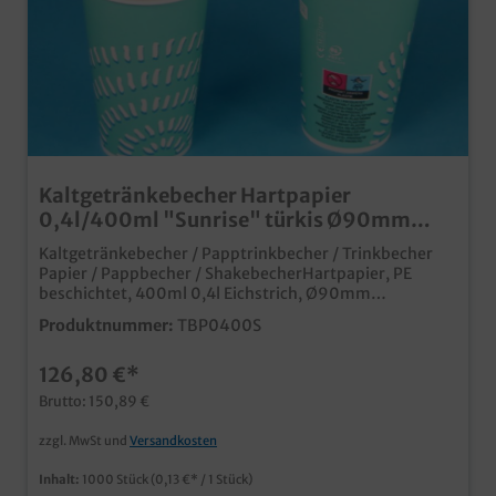
Kaltgetränkebecher Hartpapier
0,4l/400ml "Sunrise" türkis Ø90mm
1000St
Kaltgetränkebecher / Papptrinkbecher / Trinkbecher
Papier / Pappbecher / ShakebecherHartpapier, PE
beschichtet, 400ml 0,4l Eichstrich, Ø90mm
Durchmesser, 1000St im Kartonpraktischer
Produktnummer:
TBP0400S
Einwegtrinkbecher aus Papiermit PE Beschichtung für
Dichtigkeit und Geschmacksbarrieremoderner
126,80 €*
Neutraldruck, aber auch individuell bedruckbarideal
für Kaltgetränke und Shakespassender Deckel separat
Brutto: 150,89 €
erhältlich
zzgl. MwSt und
Versandkosten
Inhalt:
1000 Stück
(0,13 €* / 1 Stück)