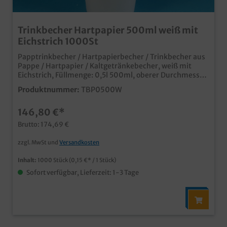
Trinkbecher Hartpapier 500ml weiß mit
Eichstrich 1000St
Papptrinkbecher / Hartpapierbecher / Trinkbecher aus
Pappe / Hartpapier / Kaltgetränkebecher, weiß mit
Eichstrich, Füllmenge: 0,5l 500ml, oberer Durchmesser
90mm, 1000 Stück im Karton Ideal für Kaltgetränke
Produktnummer:
TBP0500W
oder Shakes Auch passende Deckel erhältlich (separat
bestellbar) neutrales weiß natürlich mit mit Eichstrich
146,80 €*
und SUP Logo Made in Germany ab 50.000 Stück auch
individuell bedruckbar
Brutto: 174,69 €
zzgl. MwSt und
Versandkosten
Inhalt:
1000 Stück
(0,15 €* / 1 Stück)
Sofort verfügbar, Lieferzeit: 1-3 Tage