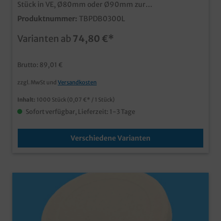
Stück in VE, Ø80mm oder Ø90mm zur
Auswahlpraktische und dicht schließende Deckel für
Produktnummer:
TBPDB0300L
Papptrinkbecherholzsparendes Bambus MaterialBio
PLA Beschichtung auf der Innenseiteideal für
Varianten ab
74,80 €*
Heißgetränke wie Kaffee, Tee, usw.
Brutto: 89,01 €
zzgl. MwSt und
Versandkosten
Inhalt:
1000 Stück
(0,07 €* / 1 Stück)
Sofort verfügbar, Lieferzeit: 1-3 Tage
Verschiedene Varianten