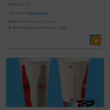
für Ihr MarketingMade in Germany für kurze
Brutto: 52,12 €
Logistikwege
zzgl. MwSt und
Versandkosten
Inhalt:
1000 Stück
(0,04 €* / 1 Stück)
Sofort verfügbar, Lieferzeit: 1-3 Tage