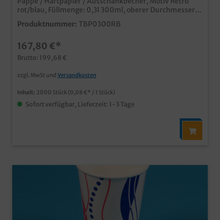
Pappe / Hartpapier / Ausschankbecher, Motiv Retro
rot/blau, Füllmenge: 0,3l 300ml, oberer Durchmesser
80mm, 2.000 Stück im Karton Ideal für Kaltgetränke
Produktnummer:
TBP0300RB
oder Shakes Auch passende Deckel erhältlich (separat
bestellbar) moderner Neutraldruck natürlich mit mit
167,80 €*
Eichstrich und SUP Logo Made in Germany ab 50.000
Stück auch individuell bedruckbar
Brutto: 199,68 €
zzgl. MwSt und
Versandkosten
Inhalt:
2000 Stück
(0,08 €* / 1 Stück)
Sofort verfügbar, Lieferzeit: 1-3 Tage