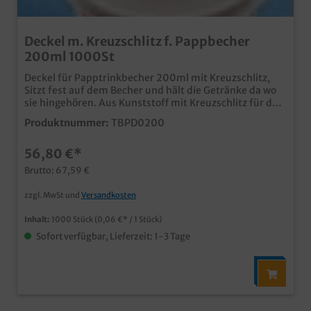
Deckel m. Kreuzschlitz f. Pappbecher
200ml 1000St
Deckel für Papptrinkbecher 200ml mit Kreuzschlitz,
Sitzt fest auf dem Becher und hält die Getränke da wo
sie hingehören. Aus Kunststoff mit Kreuzschlitz für den
Trinkhalm Maße: Durchmesser 70mm 1000 Stück im
Produktnummer:
TBPD0200
Karton
56,80 €*
Brutto: 67,59 €
zzgl. MwSt und
Versandkosten
Inhalt:
1000 Stück
(0,06 €* / 1 Stück)
Sofort verfügbar, Lieferzeit: 1-3 Tage