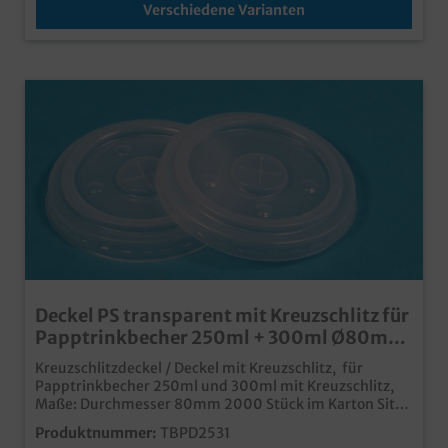
Verschiedene Varianten
Deckel PS transparent mit Kreuzschlitz für
Papptrinkbecher 250ml + 300ml Ø80mm
2000St
Kreuzschlitzdeckel / Deckel mit Kreuzschlitz, für
Papptrinkbecher 250ml und 300ml mit Kreuzschlitz,
Maße: Durchmesser 80mm 2000 Stück im Karton Sitzt
fest auf dem Becher und hält die Getränke da wo sie
Produktnummer:
TBPD2531
hingehören Aus transparentem Kunststoff mit