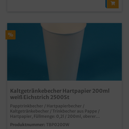
%
Kaltgetränkebecher Hartpapier 200ml
weiß Eichstrich 2500St
Papptrinkbecher / Hartpapierbecher /
Kaltgetränkebecher / Trinkbecher aus Pappe /
Hartpapier, Füllmenge: 0,2l / 200ml, oberer
Durchmesser 70mm, 2500 Stück im Karton Ideal für
Produktnummer:
TBP0200W
Kaltgetränke oder Shakes Auch passende Deckel