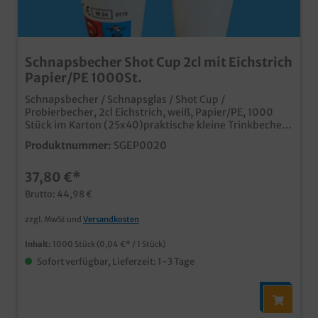
Schnapsbecher Shot Cup 2cl mit Eichstrich
Papier/PE 1000St.
Schnapsbecher / Schnapsglas / Shot Cup /
Probierbecher, 2cl Eichstrich, weiß, Papier/PE, 1000
Stück im Karton (25x40)praktische kleine Trinkbecher
für Verkostungen, Probieraktionen oder den
Produktnummer:
SGEP0020
Spirituosenverkaufplastiksparend aus Papier mit PE
Barriererechtssicher durch CE Eichstrich und SUP
37,80 €*
Logoneutrales weiß, aber auch individuell bedruckbar
für Ihr MarketingMade in Germany für kurze
Brutto: 44,98 €
Logistikwege
zzgl. MwSt und
Versandkosten
Inhalt:
1000 Stück
(0,04 €* / 1 Stück)
Sofort verfügbar, Lieferzeit: 1-3 Tage