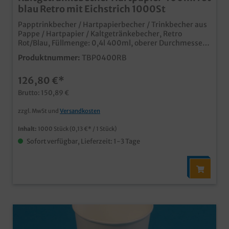
blau Retro mit Eichstrich 1000St
Papptrinkbecher / Hartpapierbecher / Trinkbecher aus
Pappe / Hartpapier / Kaltgetränkebecher, Retro
Rot/Blau, Füllmenge: 0,4l 400ml, oberer Durchmesser
90mm, 1000 Stück im Karton Ideal für Kaltgetränke
Produktnummer:
TBP0400RB
oder Shakes Auch passende Deckel erhältlich (separat
bestellbar) moderner Neutraldruck natürlich mit mit
126,80 €*
Eichstrich und SUP Logo Made in Germany ab 50.000
Stück auch individuell bedruckbar
Brutto: 150,89 €
zzgl. MwSt und
Versandkosten
Inhalt:
1000 Stück
(0,13 €* / 1 Stück)
Sofort verfügbar, Lieferzeit: 1-3 Tage