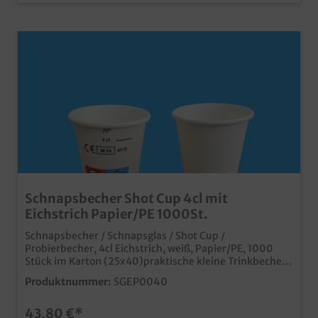
Schnapsbecher Shot Cup 4cl mit
Eichstrich Papier/PE 1000St.
Schnapsbecher / Schnapsglas / Shot Cup /
Probierbecher, 4cl Eichstrich, weiß, Papier/PE, 1000
Stück im Karton (25x40)praktische kleine Trinkbecher
für Verkostungen, Probieraktionen oder den
Produktnummer:
SGEP0040
Spirituosenverkaufplastiksparend aus Papier mit PE
Barriererechtssicher durch CE Eichstrich und SUP
43,80 €*
Logoneutrales weiß, aber auch individuell bedruckbar