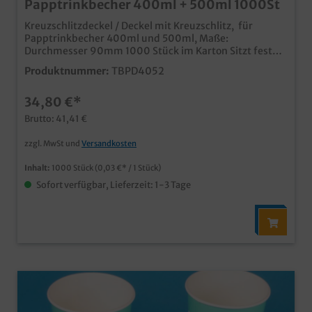
Papptrinkbecher 400ml + 500ml 1000St
Kreuzschlitzdeckel / Deckel mit Kreuzschlitz, für
Papptrinkbecher 400ml und 500ml, Maße:
Durchmesser 90mm 1000 Stück im Karton Sitzt fest
auf dem Becher und hält die Getränke da wo sie
Produktnummer:
TBPD4052
hingehören Aus transparentem Kunststoff mit
Kreuzschlitz für den Trinkhalmideal für Kaltgetränke,
34,80 €*
Shakes, usw.Passend auf Trinkbecher mit 90mm
oberen Durchmesser
Brutto: 41,41 €
zzgl. MwSt und
Versandkosten
Inhalt:
1000 Stück
(0,03 €* / 1 Stück)
Sofort verfügbar, Lieferzeit: 1-3 Tage