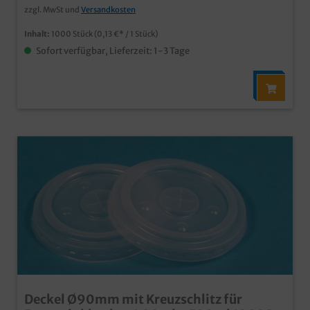
Transportwege ab 50.000 Stück auch individuell
zzgl. MwSt und
Versandkosten
bedruckbar Auch passende Deckel erhältlich (separat
bestellbar)
Inhalt:
1000 Stück
(0,13 €* / 1 Stück)
Sofort verfügbar, Lieferzeit: 1-3 Tage
Deckel Ø90mm mit Kreuzschlitz für