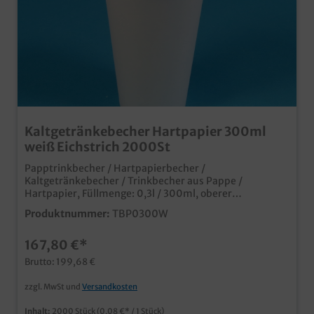
Kaltgetränkebecher Hartpapier 300ml
weiß Eichstrich 2000St
Papptrinkbecher / Hartpapierbecher /
Kaltgetränkebecher / Trinkbecher aus Pappe /
Hartpapier, Füllmenge: 0,3l / 300ml, oberer
Durchmesser 80mm, 2000 Stück im Karton Ideal für
Produktnummer:
TBP0300W
Kaltgetränke oder Shakes Auch passende Deckel
erhältlich (separat bestellbar) weiß mit
167,80 €*
Eichstrich/Füllstrich bedruckt natürlich mit mit
Eichstrich und SUP Logo Made in Germany ab 50.000
Brutto: 199,68 €
Stück auch individuell bedruckbar
zzgl. MwSt und
Versandkosten
Inhalt:
2000 Stück
(0,08 €* / 1 Stück)