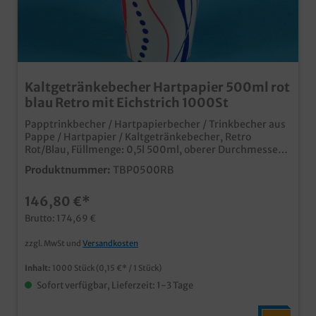
Kaltgetränkebecher Hartpapier 500ml rot
blau Retro mit Eichstrich 1000St
Papptrinkbecher / Hartpapierbecher / Trinkbecher aus
Pappe / Hartpapier / Kaltgetränkebecher, Retro
Rot/Blau, Füllmenge: 0,5l 500ml, oberer Durchmesser
90mm, 1000 Stück im Karton Ideal für Kaltgetränke
Produktnummer:
TBP0500RB
oder Shakes Auch passende Deckel erhältlich (separat
bestellbar) moderner Neutraldruck natürlich mit mit
146,80 €*
Eichstrich und SUP Logo Made in Germany ab 50.000
Stück auch individuell bedruckbar
Brutto: 174,69 €
zzgl. MwSt und
Versandkosten
Inhalt:
1000 Stück
(0,15 €* / 1 Stück)
Sofort verfügbar, Lieferzeit: 1-3 Tage