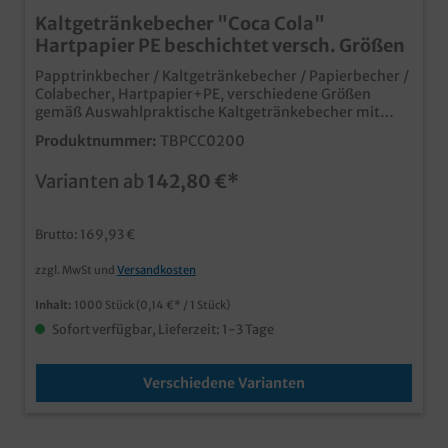
Kaltgetränkebecher "Coca Cola"
Hartpapier PE beschichtet versch. Größen
Papptrinkbecher / Kaltgetränkebecher / Papierbecher /
Colabecher, Hartpapier+PE, verschiedene Größen
gemäß Auswahlpraktische Kaltgetränkebecher mit
dem beliebten MarkenmotivPE beschichtet für lange
Produktnummer:
TBPCC0200
Frische und Dichtigkeitmit SUP Logo und Eichstrich für
rechtssicheren Verkaufmit passenden Deckeln
Varianten ab
142,80 €*
verschließbar (separat erhältlich)
Brutto: 169,93 €
zzgl. MwSt und
Versandkosten
Inhalt:
1000 Stück
(0,14 €* / 1 Stück)
Sofort verfügbar, Lieferzeit: 1-3 Tage
Verschiedene Varianten