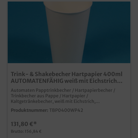
Trink- & Shakebecher Hartpapier 400ml
AUTOMATENFÄHIG weiß mit Eichstrich
1000St
Automaten Papptrinkbecher / Hartpapierbecher /
Trinkbecher aus Pappe / Hartpapier /
Kaltgetränkebecher, weiß mit Eichstrich,
automatenfähig Füllmenge: 0,4l 400ml, oberer
Produktnummer:
TBP0400WP42
Durchmesser 90mm, 1000 Stück im Karton speziell
genormter Becher für Shake- & Getränkeautomaten
131,80 €*
neutrales weiß für vielseitigen Einsatz rechtssicher mit
mit Eichstrich und SUP LogoPE Beschichtung für
Brutto: 156,84 €
optimale Dichtigkeit Made in Germany für kurze