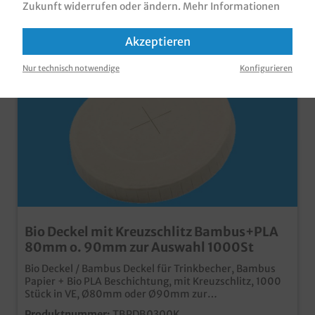
Zukunft widerrufen oder ändern.
Mehr Informationen
Akzeptieren
Nur technisch notwendige
Konfigurieren
Bio Deckel mit Kreuzschlitz Bambus+PLA
80mm o. 90mm zur Auswahl 1000St
Bio Deckel / Bambus Deckel für Trinkbecher, Bambus
Papier + Bio PLA Beschichtung, mit Kreuzschlitz, 1000
Stück in VE, Ø80mm oder Ø90mm zur
Auswahlpraktische und dicht schließende Deckel für
Produktnummer:
TBPDB0300K