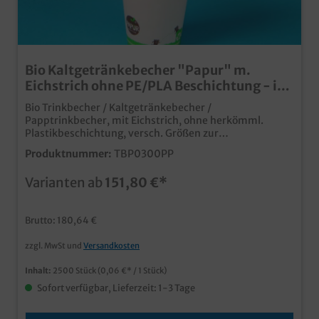
Bio Kaltgetränkebecher "Papur" m.
Eichstrich ohne PE/PLA Beschichtung - im
Altpapier entsorgbar
Bio Trinkbecher / Kaltgetränkebecher /
Papptrinkbecher, mit Eichstrich, ohne herkömml.
Plastikbeschichtung, versch. Größen zur
AuswahlAktuell: 200ml 0,2l 2500St / 300ml 0,3l
Produktnummer:
TBP0300PP
2000St / weitere Größen in Planungdie nachhaltige
Innovation im Bereich der Kaltgetränkebecherohne
Varianten ab
151,80 €*
herkömmliche PE oder PLA Beschichtungim Altpapier
entsorgbar oder kompostierbarFSC zertifiziertes Papier
aus nachhaltiger Forstwirtschaftnatürlich mit
Brutto: 180,64 €
Eichstrich für den rechtssicheren
Kaltgetränkeverkaufab 50.000 Stück auch individuell
zzgl. MwSt und
Versandkosten
bedruckbar
Inhalt:
2500 Stück
(0,06 €* / 1 Stück)
Sofort verfügbar, Lieferzeit: 1-3 Tage