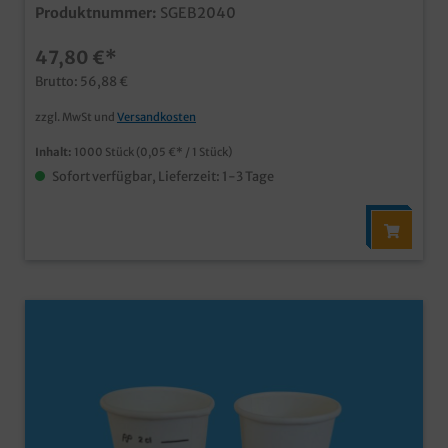
Trinkbecher für Verkostungen, Probieraktionen oder
Produktnummer:
SGEB2040
den Getränkeverkaufplastiksparend aus Papier mit
wasserbasierter Bio Barriere, keine PE/PLA
47,80 €*
BeschichtungPapier aus nachhaltiger
Forstwirtschaftneutrales weiß, aber auch individuell
Brutto: 56,88 €
bedruckbar für Ihr Marketing
zzgl. MwSt und
Versandkosten
Inhalt:
1000 Stück
(0,05 €* / 1 Stück)
Sofort verfügbar, Lieferzeit: 1-3 Tage