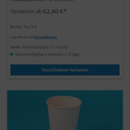
Papptrinkbecherholzsparendes Bambus MaterialBio
PLA Beschichtung auf der Innenseiteideal für
Varianten ab
62,80 €*
Kaltgetränke mit Strohhalm
Brutto: 74,73 €
zzgl. MwSt und
Versandkosten
Inhalt:
1000 Stück
(0,06 €* / 1 Stück)
Sofort verfügbar, Lieferzeit: 1-3 Tage
Verschiedene Varianten