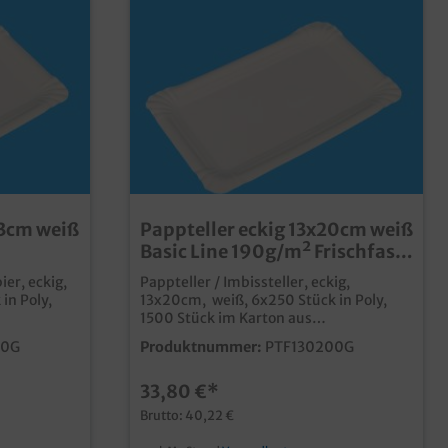
nahezu die Qualität einer
Kunststoffbeschichtung.
23cm weiß
Pappteller eckig 13x20cm weiß
Basic Line 190g/m² Frischfaser
erbar
kompostierbar 1500St
ier, eckig,
Pappteller / Imbissteller, eckig,
in Poly,
13x20cm, weiß, 6x250 Stück in Poly,
1500 Stück im Karton aus
nachwachsenden Rohstoffen, reines
30G
Produktnummer:
PTF130200G
ial ohne
Frischfaser Material 100%
00%
lebensmitteltauglich fett- und
33,80 €*
feuchtigkeitsresistent, auch ohne
 ohne
Kunststoffbeschichtung ideal für den
Brutto: 40,22 €
Einsatz in Bäckerei, Backshop und
p und
Imbiss Pappteller aus Frischfaser