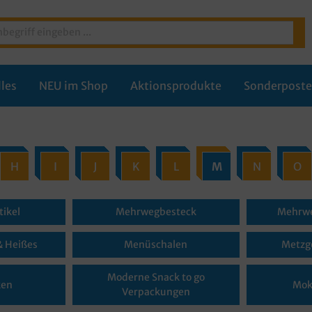
les
NEU im Shop
Aktionsprodukte
Sonderpost
H
I
J
K
L
M
N
O
ikel
Mehrwegbesteck
Mehrwe
& Heißes
Menüschalen
Metzg
Moderne Snack to go
ken
Mok
Verpackungen