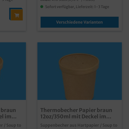
Sofort verfügbar, Lieferzeit: 1-3 Tage
Verschiedene Varianten
 braun
Thermobecher Papier braun
el im
12oz/350ml mit Deckel im
Kombipack 250St
r / Soup to
Suppenbecher aus Hartpapier / Soup to