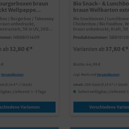
burgerboxen braun
Bio Snack- & Lunchb
ckt Wellpappe
braun Wellkarton ext
rk 200St. versch.
200St versch. Größen
ox / Burgerbox / Takeaway
Bio Snackboxen / Lunchboxe
braun unbedruckt,
Chickenbox / Bio Foodbox, W
extrastark, 50 in UV, 200
braun unbedruckt, Kraft, 50
E verschiedene Größen gemäß
Stück im KartonVerschieden
mmer:
HBBB151409
Produktnummer:
SBB19110
 > 11,5x11,5x9cm (Bodenmaß)
gemäß Auswahl:*M = 195x
m (Öffnung)XL > 13x13x9cm
(Boden 175x90mm); *L =
n ab
32,80 €*
Varianten ab
37,80 €*
 15,2x15,2cm (Öffnung) 📦
235x140x70mm (Boden
ität durch Wellpappe🍔
190x110mm); *XL = 240x
chutz für Burger und Snacks
(Boden 215x120mm) praktische und
3 €
Brutto: 44,98 €
meisolierung für längere
umweltfreundliche Verpacku
ecyclingfähige Verpackung
Go, Take Away und Lieferser
d
Versandkosten
zzgl. MwSt und
Versandkosten
 Ideal für Take-away und
brauner, unbeschichteter
e🎨 Perfekt für individuelle
Wellkartonkarton aus nachha
ück
(0,16 €* / 1 Stück)
Inhalt:
200 Stück
(0,19 €* / 1 Stück)
en und Branding
Forstwirtschaft Sehr robuste
Ausführungverschiedene Gr
fügbar, Lieferzeit: 1-3 Tage
Sofort verfügbar, Lieferzeit: 
diverse Mahlzeiten und Sna
ideal für den Einsatz in Fast 
Restaurants, Food Trucks,
schiedene Varianten
Verschiedene Varia
Imbissbetrieben und Lieferd
auch individuell bedruckbar,
einfach unseren Kundenserv