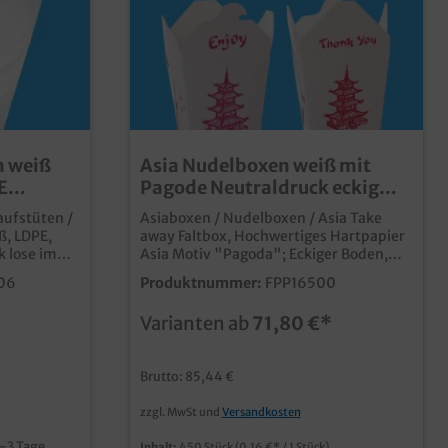
n weiß
Asia Nudelboxen weiß mit
E
Pagode Neutraldruck eckig
St
450St. versch. Größen
aufstüten /
Asiaboxen / Nudelboxen / Asia Take
ß, LDPE,
away Faltbox, Hochwertiges Hartpapier
 lose im
Asia Motiv "Pagoda"; Eckiger Boden,
Eckige Faltschließe (wie Foldpak), 450
06
Produktnummer:
FPP16500
iffloch
Stück im Karton16oz/500ml &
 starke
26oz/750ml zur Auswahl praktische
Varianten ab
71,80 €*
Snackbox aus Hartpapier für das Asia
enmehrfach
Takeaway Geschäft ansprechendes Asia
nd über die
Neutralmotiv fettdicht und
Brutto: 85,44 €
lebensmittelechtideal für Nudeln,
0.000 Stück
Reisgerichte, Frühlingsrollen, etc. mit
zzgl. MwSt und
Versandkosten
en Sie
eigenem Motiv bereits ab einer Auflage
ice
von 50.000 Stück
1-3 Tage
Inhalt:
450 Stück
(0,16 €* / 1 Stück)