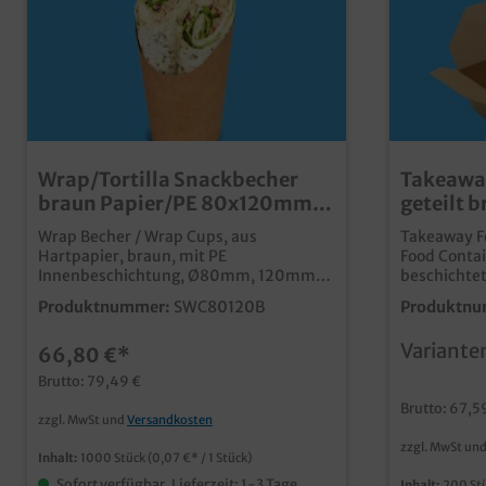
Wrap/Tortilla Snackbecher
Takeawa
braun Papier/PE 80x120mm
geteilt b
1000St
mikrowel
Wrap Becher / Wrap Cups, aus
Takeaway F
1000ml/
Hartpapier, braun, mit PE
Food Contai
Innenbeschichtung, Ø80mm, 120mm
beschichtet,
hoch, 150ml, 50 Stück in Poly, 1.000
200 Stück 
Produktnummer:
SWC80120B
Produktnu
Stück im Karton praktische Verpackung
Größen: 1
für Wraps, Tortillas, Crepes, Tacos, o.ä.
160x138x5
Variante
66,80 €*
ideal für Verkauf und Präsentation in
225x158x6
Imbiss, Tankshop, Bistro, usw.
Außerhausb
Brutto: 79,49 €
modernes braun, mit PE Barriere für
mit 2 Komp
Brutto: 67,5
beste FettdichtigkeitPapier aus
Karton im B
zzgl. MwSt und
Versandkosten
zertifizierter Forstwirtschaft auch
nachhaltige
zzgl. MwSt un
individuell bedruckbar, fragen Sie
Forstwirtsc
Inhalt:
1000 Stück
(0,07 €* / 1 Stück)
einfach unseren Kundenservice
für kurze l
Sofort verfügbar, Lieferzeit: 1-3 Tage
Inhalt:
200 St