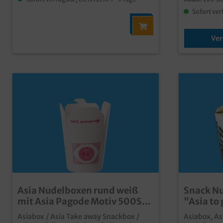
feuchtigkei
Innenbesch
Sofort ver
tideal für 
Lieferservi
bedruckbar
Ver
Asia Nudelboxen rund weiß
Snack Nu
mit Asia Pagode Motiv 500St
"Asia to
versch. Größen wählbar
versch. 
Asiabox / Asia Take away Snackbox /
Asiabox, As