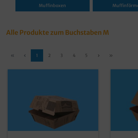
Muffinboxen
Muffinförm
Alle Produkte zum Buchstaben M
1
2
3
4
5