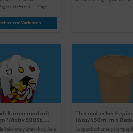
tsresistent durch PE
ichtungmikrowellengeeigne
fügbar, Lieferzeit: 1-3 Tage
den Take Away Verkauf und
ceauch individuell
schiedene Varianten
delboxen rund mit
Thermobecher Papier
 go" Motiv 500St.
16oz/450ml mit Deck
Größen wählbar
Kombipack 250St
ia Take away Snackbox, Asia
Suppenbecher aus Hartpapie