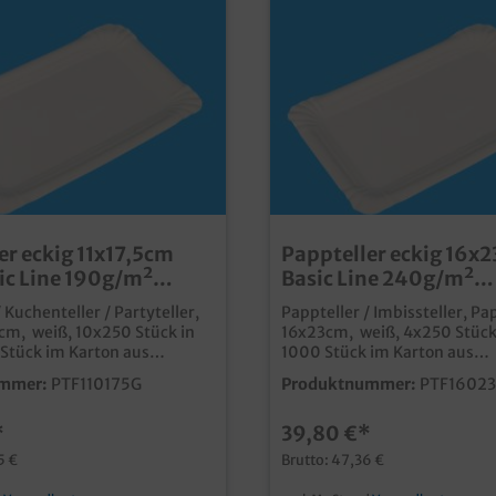
er eckig 11x17,5cm
Pappteller eckig 16x
ic Line 190g/m²
Basic Line 240g/m²
ser kompostierbar
Frischfaser komposti
 Kuchenteller / Partyteller,
Pappteller / Imbissteller, Pap
1000St
7cm, weiß, 10x250 Stück in
16x23cm, weiß, 4x250 Stück 
Stück im Karton aus
1000 Stück im Karton aus
nden Rohstoffen, reines
nachwachsenden
mmer:
PTF110175G
Produktnummer:
PTF1602
erial 100%
RohstoffenFrischfasermater
glich fett-und
Kunststoff und Recyclinganteil 1
*
39,80 €*
tsresistent, auch ohne
lebensmitteltauglich fett- und
htung ideal für den
feuchtigkeitsresistent, auch
5 €
Brutto: 47,36 €
Bäckerei, Backshop und
Kunststoffbeschichtung ideal für den
Einsatz in Bäckerei, Backsho