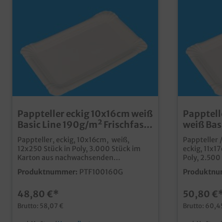
Pappteller eckig 10x16cm weiß
Papptell
Basic Line 190g/m² Frischfaser
weiß Bas
kompostierbar 3.000St
Frischfa
Pappteller, eckig, 10x16cm, weiß,
Pappteller /
2500St
12x250 Stück in Poly, 3.000 Stück im
eckig, 11x1
Karton aus nachwachsenden
Poly, 2.500 
Rohstoffen, reines Frischfaser Material
nachwachse
Produktnummer:
PTF100160G
Produktnu
100% lebensmitteltauglich fett- und
Frischfasermat
feuchtigkeitsresistent, auch ohne
lebensmitteltau
48,80 €*
50,80 €
Kunststoffbeschichtung ideal für den
feuchtigkei
Einsatz in Bäckerei, Backshop und
Kunststoffbeschic
Brutto: 58,07 €
Brutto: 60,4
Imbiss Pappteller aus Frischfaser
Einsatz in 
werden nicht aus Recyclingmaterial
Imbiss Pappteller aus Frischfaser