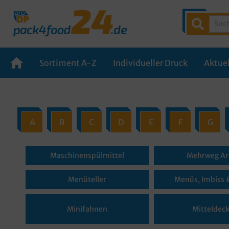
Sortiment A-Z
Individueller Druck
Aktuel
A
B
C
D
E
F
G
Maschinenspülmittel
Mehrweg Art
Menüteller
Menüs, Imbiss 
Minifahnen
Mitteldec