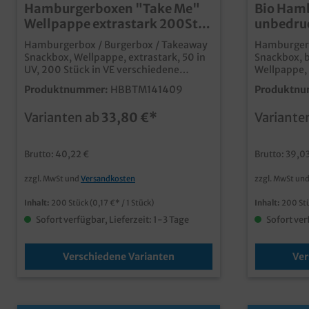
Hamburgerboxen "Take Me"
Bio Ham
Wellpappe extrastark 200St.
unbedru
versch. Größen
extrasta
Hamburgerbox / Burgerbox / Takeaway
Hamburgerb
Größen
Snackbox, Wellpappe, extrastark, 50 in
Snackbox, 
UV, 200 Stück in VE verschiedene
Wellpappe, 
Größen gemäß Auswahl, L >
Stück in V
Produktnummer:
HBBTM141409
Produktnu
11,5x11,5x9cm (Bodenmaß) 14,5x14,5cm
Auswahl, L
(Öffnung)XL > 13x13x9cm (Bodenmaß)
14,5x14,5c
Varianten ab
33,80 €*
Variante
15,2x15,2cm (Öffnung) 📦 Hohe
(Bodenmaß)
Stabilität durch Wellpappe🍔 Optimaler
Hohe Stabil
Schutz für Burger und Snacks♨️ Gute
Optimaler S
Brutto: 40,22 €
Brutto: 39,0
Wärmeisolierung für längere Frische🌱
♨️ Gute Wär
Recyclingfähige Verpackung aus Papier
Frische🌱 R
zzgl. MwSt und
Versandkosten
zzgl. MwSt un
🚚 Ideal für Take-away und Lieferservice
aus Papier
🎨 Perfekt für individuelle
Lieferservic
Inhalt:
200 Stück
(0,17 €* / 1 Stück)
Inhalt:
200 St
Bedruckungen und Branding
Bedruckung
Sofort verfügbar, Lieferzeit: 1-3 Tage
Sofort ver
Verschiedene Varianten
Ver