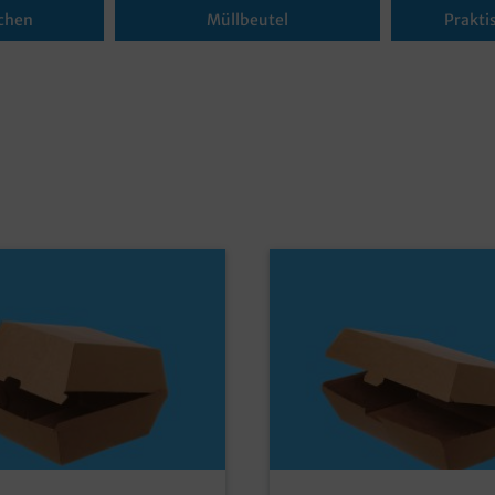
chen
Müllbeutel
Prakti