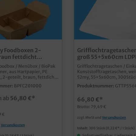
y Foodboxen 2-
Grifflochtragetasche
raun fettdicht
groß 55+5x60cm LDP
lentauglich 200St.
extrastark 52my 300
oodbox / Menübox / BioPak
Grifflochtragetaschen / Eink
2000ml zur Auswahl
ner, aus Hartpapier, PE
Kunststofftragetaschen, wei
 2-geteilt, braun, fettdicht,
52my, 55+5x60cm, 300Stück
im Karton (4x50)Versch.
Karton praktische
mmer:
BPFCZ01000
Produktnummer:
GTTP556
000ml (600+400)
Kunststofftragetasche mit Gr
0mm / 2000ml (1250+750)
extra groß und reißfestextra
n ab
56,80 €*
66,80 €*
5mmpraktische
52my Qualität, nicht vom
ox für Speisen und Menüs
Plastiktütenverbot betroff
Brutto: 79,49 €
onentenungebleichter
verwendbar, und anschließe
9 €
io Look, Papier aus
gelbe Tonne recycelbar Ideal für den
zzgl. MwSt und
Versandkosten
r
Einsatz im Einzelhandelab 1
d
Versandkosten
hafteuropäische Fertigung
individuell bedruckbar, frag
Inhalt:
300 Stück
(0,22 €* / 1 Stück)
ogistische Wegefett- &
einfach unseren Kundenserv
Sofort verfügbar, Lieferzeit: 
ück
(0,28 €* / 1 Stück)