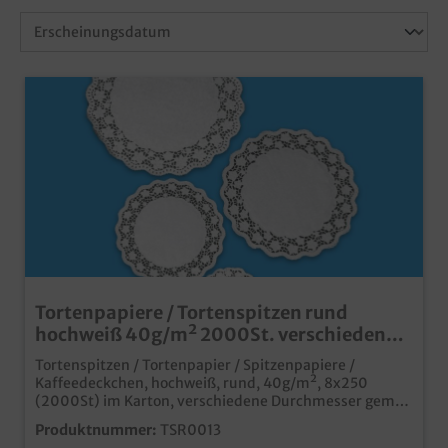
Tortenpapiere / Tortenspitzen rund
hochweiß 40g/m² 2000St. verschiedene
Größen
Tortenspitzen / Tortenpapier / Spitzenpapiere /
Kaffeedeckchen, hochweiß, rund, 40g/m², 8x250
(2000St) im Karton, verschiedene Durchmesser gemäß
Auswahlpraktische Spitzendecken aus Papierideal für
Produktnummer:
TSR0013
Restaurant, Café, Hotel, Catering, usw.Papier aus