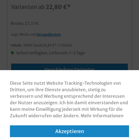
nachhaltiger Forstwirtschaftim günstigen
Varianten ab
22,80 €*
Großverbraucherkarton
Brutto: 27,13 €
zzgl. MwSt und
Versandkosten
Inhalt:
2000 Stück
(0,01 €* / 1 Stück)
Sofort verfügbar, Lieferzeit: 1-3 Tage
Verschiedene Varianten
Diese Seite nutzt Website Tracking-Technologien von
Dritten, um ihre Dienste anzubieten, stetig zu
verbessern und Werbung entsprechend der Interessen
der Nutzer anzuzeigen. Ich bin damit einverstanden und
kann meine Einwilligung jederzeit mit Wirkung für die
Zukunft widerrufen oder ändern.
Mehr Informationen
Akzeptieren