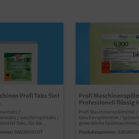
hinen Profi Tabs 5in1
Profi Maschinenspülm
Professionell flüssig 1
tsspülmaschinen
nentabs /
Profi Maschinenspülmittel /
onstabs / Geschirrspültabs /
Geschirrspülmittel / Spülmit
lmittel Tabs, für die
gewerbliche Spülmaschinen, 
ne, mehrphasig, 50 Tabs im
Chlor, 10l Kanister, 12kg, 1 S
mmer:
RMSM0050T
Produktnummer:
RMSM00
Qualität Made in Germany alkalischer