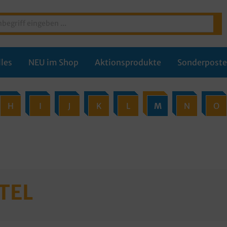
les
NEU im Shop
Aktionsprodukte
Sonderpost
H
I
J
K
L
M
N
O
TEL