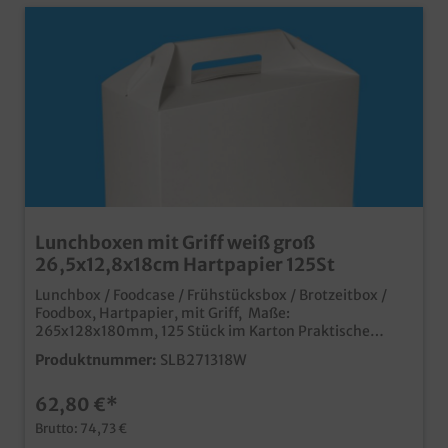
Lunchboxen mit Griff weiß groß
26,5x12,8x18cm Hartpapier 125St
Lunchbox / Foodcase / Frühstücksbox / Brotzeitbox /
Foodbox, Hartpapier, mit Griff, Maße:
265x128x180mm, 125 Stück im Karton Praktische
Snack-Lunchbox mit Griff, extra groß stabiles
Produktnummer:
SLB271318W
Hartpapier, recycelbarPerfekt für Snacks, Sandwiches,
Fastfood usw. im Außerhausgeschäft. ideal auch für
62,80 €*
Care Pakete in Hotellerie und im Event
Bereichindividuell bedruckbar
Brutto: 74,73 €