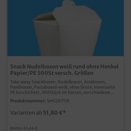
Snack Nudelboxen weiß rund ohne Henkel
Papier/PE 500St versch. Größen
Take away Snackboxen, Nudelboxen, Asiaboxen,
Foodboxen, Pastaboxen weiß, ohne Druck, Innenseite
PE beschichtet, 500Stück im Karton, verschiedene
Größen gemäß Auswahl 16oz/500ml; 26oz/750ml zur
Produktnummer:
SmS26750
Auswahl Heben Sie Ihren Lieferdienst oder Ihr Essen
zum Mitnehmen von der Masse der Konkurrenz ab.
Varianten ab
51,80 €*
Hochwertige Snackbox aus Hartpapier Runder Boden,
eckiger Falt Verschluss Fettdicht & Lebensmittelecht
Perfekt für Nudeln, Fingerfood, Döner, asiatische
Brutto: 61,64 €
Gerichte, Pommes, usw. auch in Ihrem Wunschmotiv