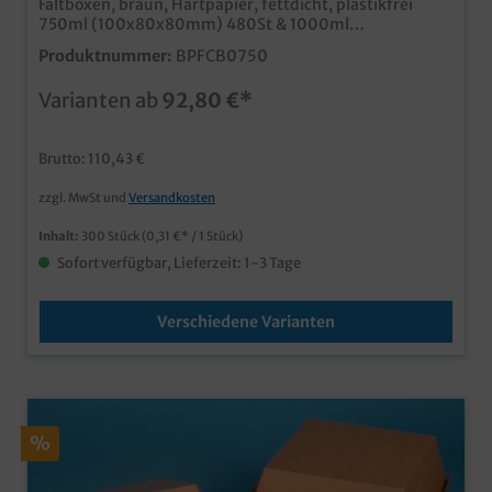
Faltboxen, braun, Hartpapier, fettdicht, plastikfrei
750ml (100x80x80mm) 480St & 1000ml
(110x90x80mm) 300St zur Auswahl stabile und
Produktnummer:
BPFCB0750
fettdichte Foodboxen aus nachhaltigem,
plastikfreiem Spezialkarton verschiedene Größen zur
Varianten ab
92,80 €*
Auswahl ideal für Pasta, Fingerfood, Snacks, usw. Made
in Germany, für kurze logistische Wege und eine gute
CO² Bilanz
Brutto: 110,43 €
zzgl. MwSt und
Versandkosten
Inhalt:
300 Stück
(0,31 €* / 1 Stück)
Sofort verfügbar, Lieferzeit: 1-3 Tage
Verschiedene Varianten
%