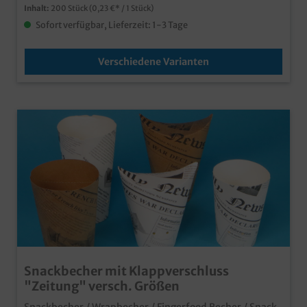
Inhalt:
200 Stück
(0,23 €* / 1 Stück)
Lieferserviceeuropäische Produktion für kurze Wege
und optimierte CO² Bilanz gern unterbreiten wir Ihnen
Sofort verfügbar, Lieferzeit: 1-3 Tage
auch ein Angebot zu einem individuellen Druck, senden
Sie uns einfach eine Druckanfrage
Verschiedene Varianten
Snackbecher mit Klappverschluss
"Zeitung" versch. Größen