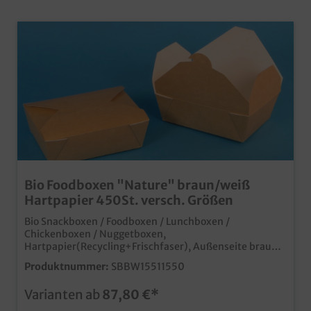
Bio Foodboxen "Nature" braun/weiß
Hartpapier 450St. versch. Größen
Bio Snackboxen / Foodboxen / Lunchboxen /
Chickenboxen / Nuggetboxen,
Hartpapier(Recycling+Frischfaser), Außenseite braun
Recyclingmaterial, Innenseite weiß Frischfaser
Produktnummer:
SBBW15511550
fettdicht, unbeschichtet, 450 Stück im Karton,
verschiedene Größen gemäß Auswahl praktische
Varianten ab
87,80 €*
Snackboxen im modernen braunen Design
umweltfreundliches Hartpapiermix, 100% biologisch