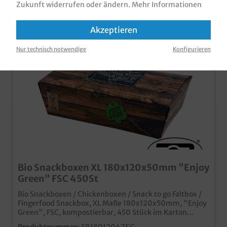
Zukunft widerrufen oder ändern.
Mehr Informationen
Akzeptieren
Nur technisch notwendige
Konfigurieren
Bio Snackboxen XL 180x120x50mm "Enjoy
Green" FSC 450St
Bio Snackboxen / Chickenboxen / Snack to go Faltbox /
Fingerfood Snackbox, XL Maße 180x120x50mm, "Enjoy
Green", FSC, kompostierbar, 450 Stück im Karton
Stylische Snackbox mit "Enjoy Green" Neutraldruck im