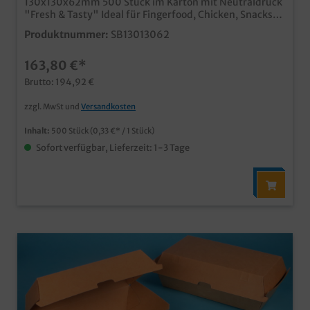
130x130x62mm 500 Stück im Karton mit Neutraldruck
"Fresh & Tasty" Ideal für Fingerfood, Chicken, Snacks
usw. aus umweltfreundlichen Hartpapier Qualität
Produktnummer:
SB13013062
"Made in Germany" ab 25.000 Stück auch mit Ihrem
eigenen Motiv bedruckbar, unser Kundenservice berät
163,80 €*
Sie gern
Brutto: 194,92 €
zzgl. MwSt und
Versandkosten
Inhalt:
500 Stück
(0,33 €* / 1 Stück)
Sofort verfügbar, Lieferzeit: 1-3 Tage