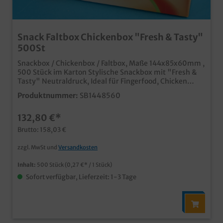
Snack Faltbox Chickenbox "Fresh & Tasty"
500St
Snackbox / Chickenbox / Faltbox, Maße 144x85x60mm ,
500 Stück im Karton Stylische Snackbox mit "Fresh &
Tasty" Neutraldruck, Ideal für Fingerfood, Chicken
Nuggets & Wings, Snacks usw., Qualität made in
Produktnummer:
SB1448560
Germany schon ab 25.000 Stück in Ihrem Neutralmotiv
bedruckbar
132,80 €*
Brutto: 158,03 €
zzgl. MwSt und
Versandkosten
Inhalt:
500 Stück
(0,27 €* / 1 Stück)
Sofort verfügbar, Lieferzeit: 1-3 Tage