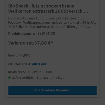
Bio Snack- & Lunchboxen braun
Wellkarton extrastark 200St versch.
Größen
Bio Snackboxen / Lunchboxen / Chickenbox / Bio
Foodbox, Wellpappe, braun unbedruckt, Kraft, 50 in UV,
200 Stück im KartonVerschiedene Größen gemäß
Auswahl:*M = 195x118x80mm (Boden 175x90mm); *L
Produktnummer:
SBB191108
= 235x140x70mm (Boden 190x110mm); *XL =
240x140x75mm (Boden 215x120mm) praktische und
Varianten ab
37,80 €*
umweltfreundliche Verpackung für To Go, Take Away
und Lieferservice brauner, unbeschichteter
Wellkartonkarton aus nachhaltiger Forstwirtschaft Sehr
Brutto: 44,98 €
robuste Ausführungverschiedene Größen für diverse
Mahlzeiten und Snackprodukte ideal für den Einsatz in
zzgl. MwSt und
Versandkosten
Fast Food Restaurants, Food Trucks, Imbissbetrieben
und Lieferdiensten auch individuell bedruckbar, fragen
Inhalt:
200 Stück
(0,19 €* / 1 Stück)
Sie einfach unseren Kundenservice
Sofort verfügbar, Lieferzeit: 1-3 Tage
Verschiedene Varianten