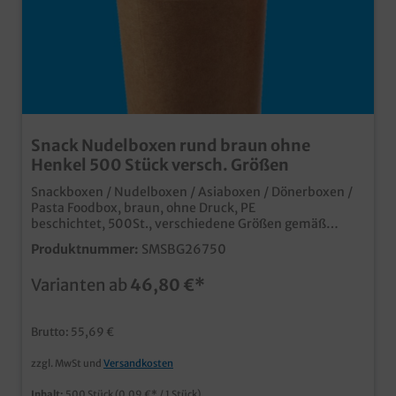
Snack Nudelboxen rund braun ohne
Henkel 500 Stück versch. Größen
Snackboxen / Nudelboxen / Asiaboxen / Dönerboxen /
Pasta Foodbox, braun, ohne Druck, PE
beschichtet, 500St., verschiedene Größen gemäß
Auswahl (16oz/ca. 500ml; 26oz/ca. 750ml) Heben Sie
Produktnummer:
SMSBG26750
Ihren Lieferdienst oder Ihr Essen zum Mitnehmen von
der Masse der Konkurrenz ab. Hochwertige Snackbox
Varianten ab
46,80 €*
aus Hartpapier Runder Boden, eckiger Falt Verschluss
Fettdicht & Lebensmittelecht, perfekt für Nudeln,
Fingerfood, Döner, asiatische Gerichte usw.Papier aus
Brutto: 55,69 €
nachhaltiger Forstwirtschaft auch in Ihrem
Wunschmotiv bedruckbar, fragen Sie einfach unseren
zzgl. MwSt und
Versandkosten
Kundenservice
Inhalt:
500 Stück
(0,09 €* / 1 Stück)