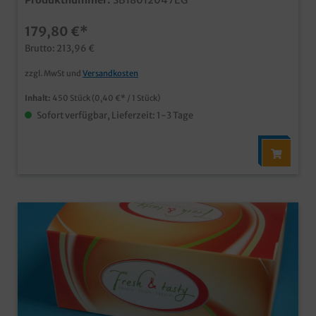
Produktnummer:
SB18012047EG
rustikalen Holzdesign Hartpapier FSC zertifiziert mit
kunststoffreier Bio Beschichtung Ideal für Fingerfood,
179,80 €*
Chicken Nuggets & Wings, Snacks usw., Qualität Made
in Germany, dadurch auch klimafreuntliche
Brutto: 213,96 €
Bezugswege schon ab 25.000 Stück in Ihrem
Neutralmotiv bedruckbar
zzgl. MwSt und
Versandkosten
Inhalt:
450 Stück
(0,40 €* / 1 Stück)
Sofort verfügbar, Lieferzeit: 1-3 Tage