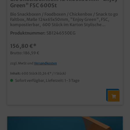
Green" FSC 600St
Bio Snackboxen / Foodboxen / Chickenbox / Snack to go
Faltbox, Maße 124x65x50mm, "Enjoy Green", FSC,
kompostierbar, 600 Stück im Karton Stylische
Snackbox mit "Enjoy Green" Neutraldruck im
Produktnummer:
SB1246550EG
rustikalen Holzdesign Hartpapier FSC zertifiziert mit
kunststoffreier Bio Beschichtung Ideal für Fingerfood,
156,80 €*
Chicken Nuggets & Wings, Snacks usw., Qualität made
in Germany, dadurch auch klimafreundliche
Brutto: 186,59 €
Bezugswege schon ab 25.000 Stück in Ihrem
Neutralmotiv bedruckbar
zzgl. MwSt und
Versandkosten
Inhalt:
600 Stück
(0,26 €* / 1 Stück)
Sofort verfügbar, Lieferzeit: 1-3 Tage