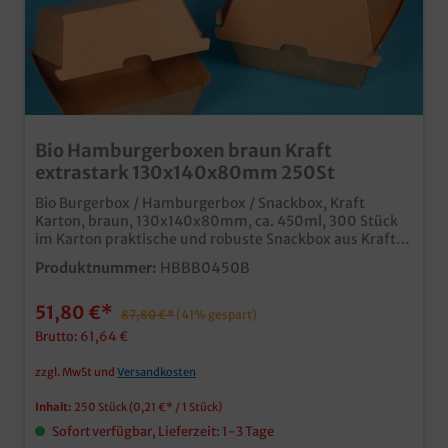
Bio Hamburgerboxen braun Kraft
extrastark 130x140x80mm 250St
Bio Burgerbox / Hamburgerbox / Snackbox, Kraft
Karton, braun, 130x140x80mm, ca. 450ml, 300 Stück
im Karton praktische und robuste Snackbox aus Kraft
Karton unbeschichtet und biologisch abbaubar ideal für
Produktnummer:
HBBB0450B
den nachhaltigen Einsatz in Food Truck, Imbiss und
Lieferdienst auch individuell bedruckbar, fragen Sie
51,80 €*
unseren Kundenservice
87,80 €*
(41% gespart)
Brutto: 61,64 €
zzgl. MwSt und
Versandkosten
Inhalt:
250 Stück
(0,21 €* / 1 Stück)
Sofort verfügbar, Lieferzeit: 1-3 Tage