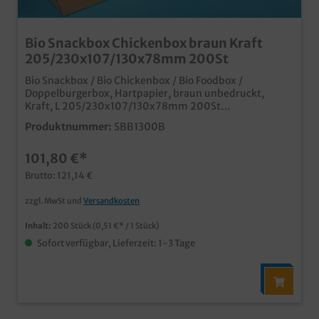
Bio Snackbox Chickenbox braun Kraft
205/230x107/130x78mm 200St
Bio Snackbox / Bio Chickenbox / Bio Foodbox /
Doppelburgerbox, Hartpapier, braun unbedruckt,
Kraft, L 205/230x107/130x78mm 200St
(Mitte/Boden), 200 Stück im Karton praktische und
Produktnummer:
SBB1300B
umweltfreundliche To Go Verpackung für Snacks,
Fingerfood oder z.B. Hamburger mit Pommes brauner
101,80 €*
Kraftkarton aus nachhaltiger Forstwirtschaft Sehr
robuste Ausführung ideal für den Einsatz in Fast Food
Brutto: 121,14 €
Restaurants, Food Trucks, Imbissbetrieben und
Lieferdiensten auch individuell bedruckbar, fragen Sie
zzgl. MwSt und
Versandkosten
einfach unseren Kundenservice
Inhalt:
200 Stück
(0,51 €* / 1 Stück)
Sofort verfügbar, Lieferzeit: 1-3 Tage