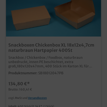
Snackboxen Chickenbox XL 18x12x4,7cm
naturbraun Hartpapier 400St
Snackbox / Chickenbox / Foodbox, naturbraun
unbedruckt, innen PE beschichtet, extra
groß,180x120x47mm, 400 Stück im Karton XL für
Fingerfood, Snacks, Menüs usw. Bestandteil unserer
Produktnummer:
SB18012047PB
modernen neuen Produktlinie "Pure" angesagter Öko
Look in unbedruckt naturbraun Innenseite beschichtet
134,80 €*
für Lebensmittelunbedenklichkeit Qualität Made in
Germany ab 25.000 Stück auch individuell bedruckbar,
Brutto: 160,41 €
unser Kundenservice berät Sie gern
zzgl. MwSt und
Versandkosten
Inhalt:
400 Stück
(0,34 €* / 1 Stück)