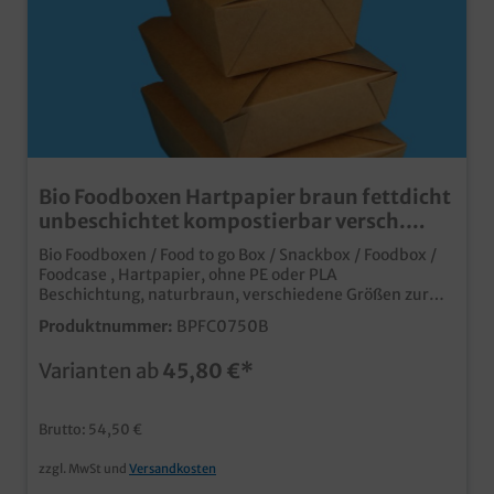
Bio Foodboxen Hartpapier braun fettdicht
unbeschichtet kompostierbar versch.
Größen
Bio Foodboxen / Food to go Box / Snackbox / Foodbox /
Foodcase , Hartpapier, ohne PE oder PLA
Beschichtung, naturbraun, verschiedene Größen zur
Auswahl: 750ml 113x90x64mm 600St. / 1300ml
Produktnummer:
BPFC0750B
149x116x64mm 300St. / 1500ml 197x140x48mm
200St. / 2000ml 197x140x64mm 200St. Praktische
Varianten ab
45,80 €*
Snackbox / Lunchbox aus Bio Hartpapier mit stylischem
Faltverschlussbiologisch abbaubar, da ohne PE oder PLA
Beschichtung auf der Innenseite Fett- und
Brutto: 54,50 €
feuchtigkeitsresistent und natürlich lebensmittelecht
optimal für Pasta, Salate, Fingerfood, Snacks, usw. In
zzgl. MwSt und
Versandkosten
naturbraun für den rustikalen Bio Look die moderne
Foodbox für den Einsatz im Imbiss,