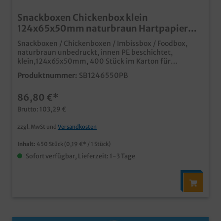
Snackboxen Chickenbox klein
124x65x50mm naturbraun Hartpapier
450St
Snackboxen / Chickenboxen / Imbissbox / Foodbox,
naturbraun unbedruckt, innen PE beschichtet,
klein,124x65x50mm, 400 Stück im Karton für
Fingerfood, Snacks, Menüs usw. Bestandteil unserer
Produktnummer:
SB1246550PB
modernen neuen Produktlinie "Pure" angesagter Öko
Look in unbedruckt naturbraun Innenseite beschichtet
86,80 €*
für Lebensmittelunbedenklichkeit Qualität Made in
Germany ab 25.000 Stück auch individuell bedruckbar,
Brutto: 103,29 €
unser Kundenservice berät Sie gern
zzgl. MwSt und
Versandkosten
Inhalt:
450 Stück
(0,19 €* / 1 Stück)
Sofort verfügbar, Lieferzeit: 1-3 Tage