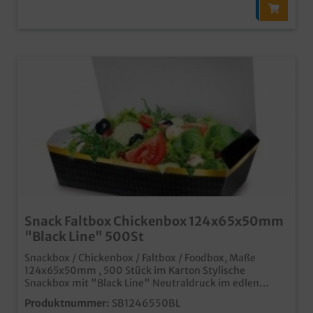
Snack Faltbox Chickenbox 124x65x50mm
"Black Line" 500St
Snackbox / Chickenbox / Faltbox / Foodbox, Maße
124x65x50mm , 500 Stück im Karton Stylische
Snackbox mit "Black Line" Neutraldruck im edlen
schwarz Ideal für Fingerfood, Chicken Nuggets & Wings,
Produktnummer:
SB1246550BL
Snacks usw., Qualität made in Germany schon ab