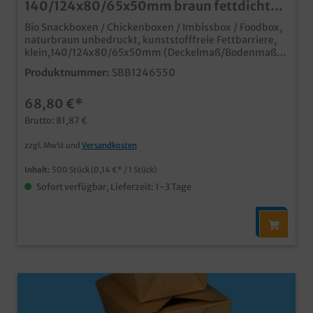
140/124x80/65x50mm braun fettdicht
500St
Bio Snackboxen / Chickenboxen / Imbissbox / Foodbox,
naturbraun unbedruckt, kunststofffreie Fettbarriere,
klein,140/124x80/65x50mm (Deckelmaß/Bodenmaß),
500 Stück im Karton praktische kleine Snackbox mit
Produktnummer:
SBB1246550
anhängendem Deckelideal für Fingerfood, kleine
Snacks, Beilagen usw. angesagter Öko Look in
68,80 €*
braun/unbedruckt Innenseite mit kunststofffreier
Fettbarriere Qualität Made in Germany ab 25.000
Brutto: 81,87 €
Stück auch individuell bedruckbar, unser
Kundenservice berät Sie gern
zzgl. MwSt und
Versandkosten
Inhalt:
500 Stück
(0,14 €* / 1 Stück)
Sofort verfügbar, Lieferzeit: 1-3 Tage