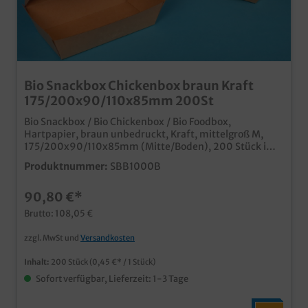
Bio Snackbox Chickenbox braun Kraft
175/200x90/110x85mm 200St
Bio Snackbox / Bio Chickenbox / Bio Foodbox,
Hartpapier, braun unbedruckt, Kraft, mittelgroß M,
175/200x90/110x85mm (Mitte/Boden), 200 Stück im
Karton praktische und umweltfreundliche To Go
Produktnummer:
SBB1000B
Verpackung für Snacks, Fingerfood oder z.B. Hamburger
mit Pommes brauner Kraftkarton aus nachhaltiger
90,80 €*
Forstwirtschaft Sehr robuste Ausführung ideal für den
Einsatz in Fast Food Restaurants, Food Trucks,
Brutto: 108,05 €
Imbissbetrieben und Lieferdiensten auch individuell
bedruckbar, fragen Sie einfach unseren Kundenservice
zzgl. MwSt und
Versandkosten
Inhalt:
200 Stück
(0,45 €* / 1 Stück)
Sofort verfügbar, Lieferzeit: 1-3 Tage