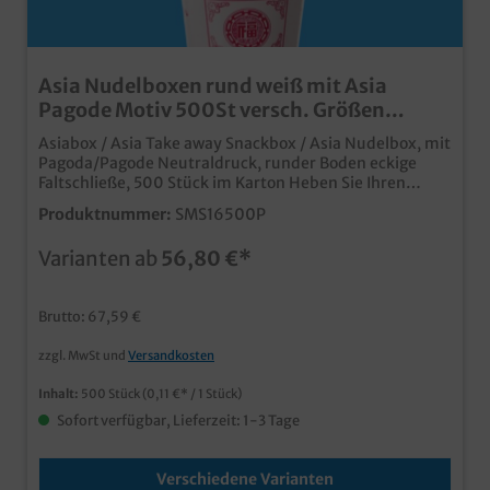
Asia Nudelboxen rund weiß mit Asia
Pagode Motiv 500St versch. Größen
wählbar
Asiabox / Asia Take away Snackbox / Asia Nudelbox, mit
Pagoda/Pagode Neutraldruck, runder Boden eckige
Faltschließe, 500 Stück im Karton Heben Sie Ihren
Lieferdienst oder Ihr Take away Geschäft von der Masse
Produktnummer:
SMS16500P
der Konkurrenz ab. Hochwertige Snackbox aus
Hartpapier Runder Boden, eckiger Faltverschluss
Varianten ab
56,80 €*
Fettdicht & Lebensmittelecht Perfekt für Nudeln,
Fingerfood, asiatische Gerichte usw. bereits ab 25.000
Stück mit Ihrem individuellen Eigendruck, Logo oder
Brutto: 67,59 €
Motiv erhältlich
zzgl. MwSt und
Versandkosten
Inhalt:
500 Stück
(0,11 €* / 1 Stück)
Sofort verfügbar, Lieferzeit: 1-3 Tage
Verschiedene Varianten