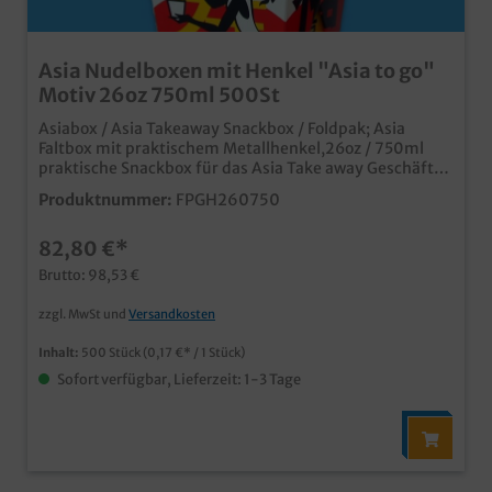
Asia Nudelboxen mit Henkel "Asia to go"
Motiv 26oz 750ml 500St
Asiabox / Asia Takeaway Snackbox / Foldpak; Asia
Faltbox mit praktischem Metallhenkel,26oz / 750ml
praktische Snackbox für das Asia Take away Geschäft
Modernes Asia Neutralmotiv aus stabilem
Produktnummer:
FPGH260750
beschichtetem Papier, fettdicht und
geschmacksneutralideal für Nudeln, Reis,
82,80 €*
Frühlingsrollen, usw. schon ab 50.000 Stück mit Ihrem
individuellen Motiv bedruckbar
Brutto: 98,53 €
zzgl. MwSt und
Versandkosten
Inhalt:
500 Stück
(0,17 €* / 1 Stück)
Sofort verfügbar, Lieferzeit: 1-3 Tage