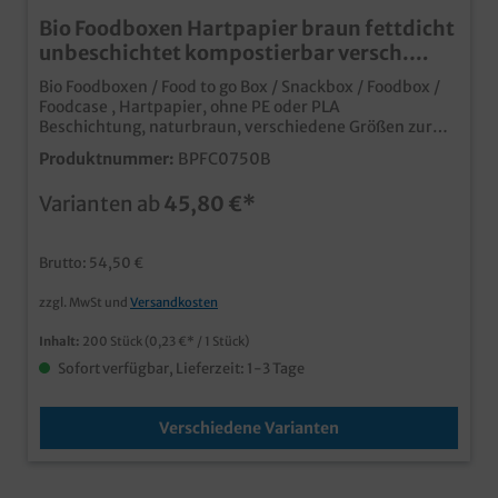
Bio Foodboxen Hartpapier braun fettdicht
unbeschichtet kompostierbar versch.
Größen
Bio Foodboxen / Food to go Box / Snackbox / Foodbox /
Foodcase , Hartpapier, ohne PE oder PLA
Beschichtung, naturbraun, verschiedene Größen zur
Auswahl: 750ml 113x90x64mm 600St. / 1300ml
Produktnummer:
BPFC0750B
149x116x64mm 300St. / 1500ml 197x140x48mm
200St. / 2000ml 197x140x64mm 200St. Praktische
Varianten ab
45,80 €*
Snackbox / Lunchbox aus Bio Hartpapier mit stylischem
Faltverschlussbiologisch abbaubar, da ohne PE oder PLA
Beschichtung auf der Innenseite Fett- und
Brutto: 54,50 €
feuchtigkeitsresistent und natürlich lebensmittelecht
optimal für Pasta, Salate, Fingerfood, Snacks, usw. In
zzgl. MwSt und
Versandkosten
naturbraun für den rustikalen Bio Look die moderne
Foodbox für den Einsatz im Imbiss,
Inhalt:
200 Stück
(0,23 €* / 1 Stück)
Lieferserviceeuropäische Produktion für kurze Wege
und optimierte CO² Bilanz gern unterbreiten wir Ihnen
Sofort verfügbar, Lieferzeit: 1-3 Tage
auch ein Angebot zu einem individuellen Druck, senden
Sie uns einfach eine Druckanfrage
Verschiedene Varianten