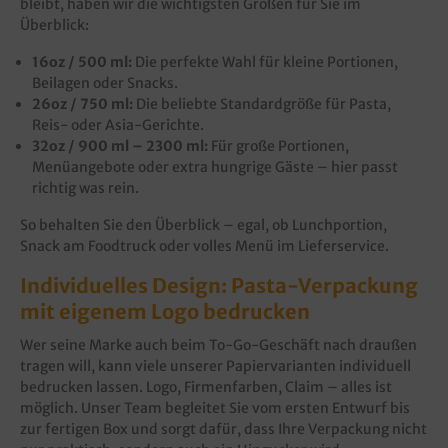
bleibt, haben wir die wichtigsten Größen für Sie im
Überblick:
16oz / 500 ml:
Die perfekte Wahl für kleine Portionen,
Beilagen oder Snacks.
26oz / 750 ml:
Die beliebte Standardgröße für Pasta,
Reis- oder Asia-Gerichte.
32oz / 900 ml – 2300 ml:
Für große Portionen,
Menüangebote oder extra hungrige Gäste – hier passt
richtig was rein.
So behalten Sie den Überblick – egal, ob Lunchportion,
Snack am Foodtruck oder volles Menü im Lieferservice.
Individuelles Design: Pasta-Verpackung
mit eigenem Logo bedrucken
Wer seine Marke auch beim To-Go-Geschäft nach draußen
tragen will, kann viele unserer Papiervarianten individuell
bedrucken lassen. Logo, Firmenfarben, Claim – alles ist
möglich. Unser Team begleitet Sie vom ersten Entwurf bis
zur fertigen Box und sorgt dafür, dass Ihre Verpackung nicht