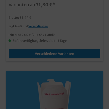
Takeaway Geschäft ansprechendes Asia Neutralmotiv
Varianten ab
71,80 €*
fettdicht und lebensmittelechtideal für Nudeln,
Reisgerichte, Frühlingsrollen, etc. mit eigenem Motiv
bereits ab einer Auflage von 50.000 Stück
Brutto: 85,44 €
zzgl. MwSt und
Versandkosten
Inhalt:
450 Stück
(0,16 €* / 1 Stück)
Sofort verfügbar, Lieferzeit: 1-3 Tage
Verschiedene Varianten