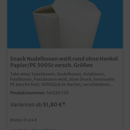
Snack Nudelboxen weiß rund ohne Henkel
Papier/PE 500St versch. Größen
Take away Snackboxen, Nudelboxen, Asiaboxen,
Foodboxen, Pastaboxen weiß, ohne Druck, Innenseite
PE beschichtet, 500Stück im Karton, verschiedene
Größen gemäß Auswahl 16oz/500ml; 26oz/750ml zur
Produktnummer:
SmS26750
Auswahl Heben Sie Ihren Lieferdienst oder Ihr Essen
zum Mitnehmen von der Masse der Konkurrenz ab.
Varianten ab
51,80 €*
Hochwertige Snackbox aus Hartpapier Runder Boden,
eckiger Falt Verschluss Fettdicht & Lebensmittelecht
Perfekt für Nudeln, Fingerfood, Döner, asiatische
Brutto: 61,64 €
Gerichte, Pommes, usw. auch in Ihrem Wunschmotiv
bedruckbar, fragen Sie einfach unseren Kundenservice