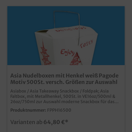
Asia Nudelboxen mit Henkel weiß Pagode
Motiv 500St. versch. Größen zur Auswahl
Asiabox / Asia Takeaway Snackbox / Foldpak; Asia
Faltbox, mit Metallhenkel, 500St. in VE16oz/500ml &
26oz/750ml zur Auswahl moderne Snackbox für das
Asia Take away Geschäft aus stabilem beschichtetem
Produktnummer:
FPPH16500
Papier, fettdicht und geschmacksneutralmit
praktischem Henkel für das To Go & Takeaway Geschäft
Varianten ab
64,80 €*
mit typischem und beliebtem Asia Motiv schon ab
50.000 Stück auch mit Ihrem individuellen Motiv