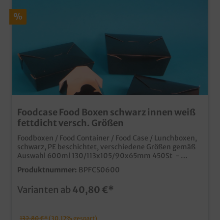
%
Foodcase Food Boxen schwarz innen weiß
fettdicht versch. Größen
Foodboxen / Food Container / Food Case / Lunchboxen,
schwarz, PE beschichtet, verschiedene Größen gemäß
Auswahl 600ml 130/113x105/90x65mm 450St -
1000ml 215/197x160/140x50 200St. - 1500ml
Produktnummer:
BPFCS0600
215/197x160/140x65mm 200St. - 2300ml
215/197x160/140x90mm 160St. praktische und
Varianten ab
40,80 €*
stylische Foodbox für Fastfood, Streetfood, Imbiss und
Restaurant fettdicht durch PE beschichteten Karton
edles schwarz für diverse Einsatzzwecke ideal für
Speisen, Menüs, Fingerfood, Sushi, Gebäck oder
132,80 €*
(30.12% gespart)