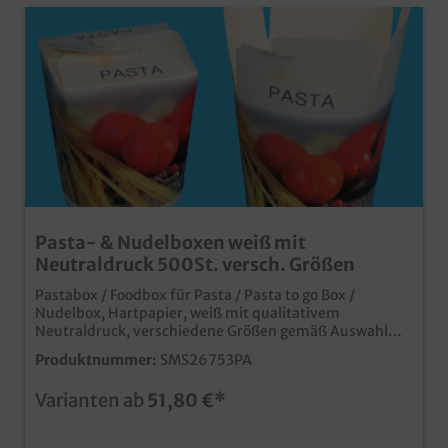
Pasta- & Nudelboxen weiß mit
Neutraldruck 500St. versch. Größen
Pastabox / Foodbox für Pasta / Pasta to go Box /
Nudelbox, Hartpapier, weiß mit qualitativem
Neutraldruck, verschiedene Größen gemäß Auswahl
praktische und beliebte Foodboxen für Pasta und
Produktnummer:
SMS26753PA
Nudelgerichte in Foodcourt, Streetfood oder
Lieferservice. praktische und moderne Foodbox für den
Varianten ab
51,80 €*
Verkauf von Nudeln, Pasta, usw. Innenseite PE
beschichtet für optimale Dichtigkeit bei soßenhaltigen
Gerichten qualitatives und hochwertiges Neutralmotiv