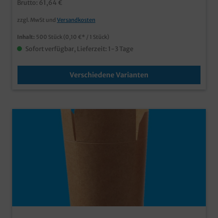
Brutto: 61,64 €
in 2 typischen Größen bestellbar (16oz/500ml &
26oz/750ml) auch in Ihrem Wunschdesign bedruckbar,
zzgl. MwSt und
Versandkosten
fragen Sie einfach unseren Kundenservice
Inhalt:
500 Stück
(0,10 €* / 1 Stück)
Sofort verfügbar, Lieferzeit: 1-3 Tage
Verschiedene Varianten