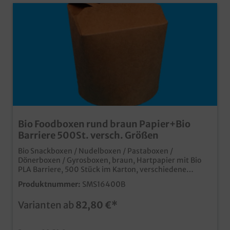
Bio Foodboxen rund braun Papier+Bio
Barriere 500St. versch. Größen
Bio Snackboxen / Nudelboxen / Pastaboxen /
Dönerboxen / Gyrosboxen, braun, Hartpapier mit Bio
PLA Barriere, 500 Stück im Karton, verschiedene
Größen gemäß Auswahl Die praktische Take away
Produktnummer:
SMS16400B
Foodbox mit rundem Boden und eckigem Faltverschluss
für zahlreiche Einsatzbereiche in Gastronomie,
Varianten ab
82,80 €*
Streetfood und Imbiss moderne und praktische
Foodbox im naturbraunen Bio Look mit Biobasierter
Barrierebeschichtung aus nachwachsenden Rohstoffen