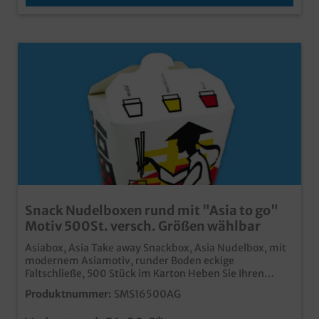
Snack Nudelboxen rund mit "Asia to go"
Motiv 500St. versch. Größen wählbar
Asiabox, Asia Take away Snackbox, Asia Nudelbox, mit
modernem Asiamotiv, runder Boden eckige
Faltschließe, 500 Stück im Karton Heben Sie Ihren
Lieferdienst oder Ihr Take away Geschäft von der Masse
Produktnummer:
SMS16500AG
der Konkurrenz ab. Hochwertige Snackbox aus
Hartpapier Runder Boden, eckiger Faltverschluss