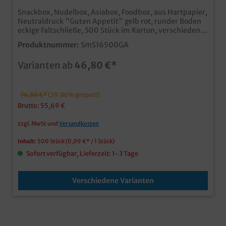
Snackbox, Nudelbox, Asiabox, Foodbox, aus Hartpapier,
Neutraldruck "Guten Appetit" gelb rot, runder Boden
eckige Faltschließe, 500 Stück im Karton, verschiedene
Größen gemäß Auswahl Heben Sie Ihren Lieferdienst
Produktnummer:
SmS16500GA
oder Ihr Essen zum Mitnehmen von der Masse der
Konkurrenz ab. Hochwertige Snackbox aus Hartpapier
Varianten ab
46,80 €*
Runder Boden, eckiger Falt Verschluss Fettdicht &
Lebensmittelecht Perfekt für Nudeln, Fingerfood,
Döner, asiatische Gerichte usw. auch in Ihrem
Wunschmotiv bedruckbar, fragen Sie einfachn unseren
76,80 €*
(39.06% gespart)
Kundenservice
Brutto: 55,69 €
zzgl. MwSt und
Versandkosten
Inhalt:
500 Stück
(0,09 €* / 1 Stück)
Sofort verfügbar, Lieferzeit: 1-3 Tage
Verschiedene Varianten