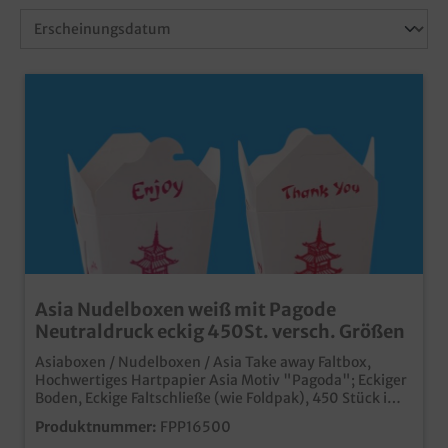
Asia Nudelboxen weiß mit Pagode
Neutraldruck eckig 450St. versch. Größen
Asiaboxen / Nudelboxen / Asia Take away Faltbox,
Hochwertiges Hartpapier Asia Motiv "Pagoda"; Eckiger
Boden, Eckige Faltschließe (wie Foldpak), 450 Stück im
Karton16oz/500ml & 26oz/750ml zur Auswahl
Produktnummer:
FPP16500
praktische Snackbox aus Hartpapier für das Asia