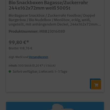
Bio Snackboxen Bagasse/Zuckerrohr
244x162x72mm weiß 500St
Bio Bagasse Snackbox / Zuckerrohr Foodbox/ Doppel
Burgerbox / Bio Nudelbox / Menübox, eckig, weiß,
ungeteilt, mit anhängendem Deckel, 244x162x72mm,
ca. 900ml, 500 Stück im Karton stabile und
Produktnummer:
MBB23016080
umweltfreundliche Snackbox aus Bagasse/Zuckerrohr
aus nachwachsenden Rohstoffen und kompostierbar
99,80 €*
ideal für Snacks, Fingerfood, Fast Food, usw. fett- und
feuchtigkeitsresistent mikrowellenfest nachhaltige
Brutto: 118,76 €
Alternative zu herkömmlichen Styroporboxen
zzgl. MwSt und
Versandkosten
Inhalt:
500 Stück
(0,20 €* / 1 Stück)
Sofort verfügbar, Lieferzeit: 1-3 Tage