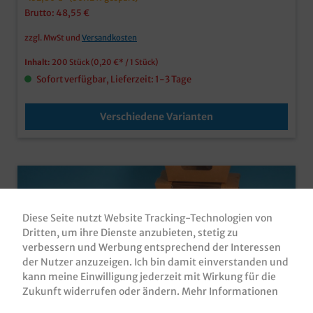
Präsente
Brutto: 48,55 €
zzgl. MwSt und
Versandkosten
Inhalt:
200 Stück
(0,20 €* / 1 Stück)
Sofort verfügbar, Lieferzeit: 1-3 Tage
Verschiedene Varianten
Diese Seite nutzt Website Tracking-Technologien von
Dritten, um ihre Dienste anzubieten, stetig zu
verbessern und Werbung entsprechend der Interessen
der Nutzer anzuzeigen. Ich bin damit einverstanden und
kann meine Einwilligung jederzeit mit Wirkung für die
Zukunft widerrufen oder ändern.
Mehr Informationen