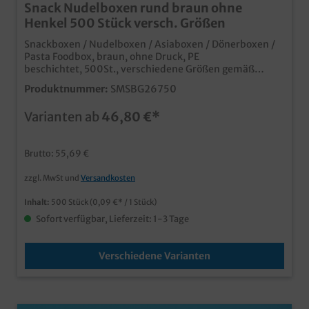
Snack Nudelboxen rund braun ohne
Henkel 500 Stück versch. Größen
Snackboxen / Nudelboxen / Asiaboxen / Dönerboxen /
Pasta Foodbox, braun, ohne Druck, PE
beschichtet, 500St., verschiedene Größen gemäß
Auswahl (16oz/ca. 500ml; 26oz/ca. 750ml) Heben Sie
Produktnummer:
SMSBG26750
Ihren Lieferdienst oder Ihr Essen zum Mitnehmen von
der Masse der Konkurrenz ab. Hochwertige Snackbox
Varianten ab
46,80 €*
aus Hartpapier Runder Boden, eckiger Falt Verschluss
Fettdicht & Lebensmittelecht, perfekt für Nudeln,
Fingerfood, Döner, asiatische Gerichte usw.Papier aus
Brutto: 55,69 €
nachhaltiger Forstwirtschaft auch in Ihrem
Wunschmotiv bedruckbar, fragen Sie einfach unseren
zzgl. MwSt und
Versandkosten
Kundenservice
Inhalt:
500 Stück
(0,09 €* / 1 Stück)
Sofort verfügbar, Lieferzeit: 1-3 Tage
Verschiedene Varianten