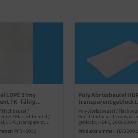
el LDPE 51my
Poly Abrissbeutel HD
ent TK-fähig
transparent geblockt
ar 1000St versch.
200x280mm 10my 3
/ Flachbeutel /
Poly Abrissbeutel / Flachbeut
wählbar
eutel / Klarsichtbeutel /
Kunststoffbeutel, transpare
el, LDPE, transparent,
geblockt, HDPE, 200x280m
 50 Stück, extra stark 51my,
3000 Stück im Kartonprakti
mmer:
PFB-2030
Produktnummer:
HAB2002
ne Größen, 20x50St.
günstiger Kunststoff Flachbe