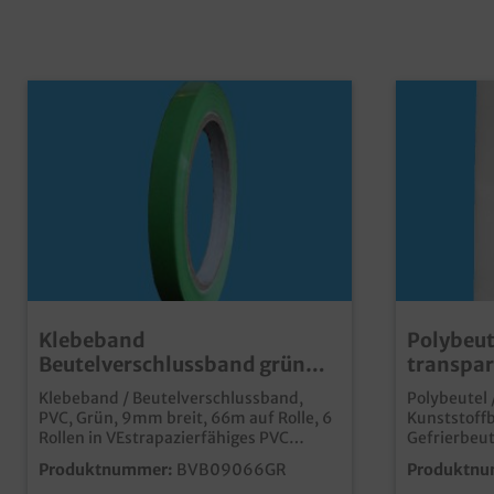
Klebeband
Polybeut
Beutelverschlussband grün
transpar
PVC auf Rolle 9mm/66m 6St
recycelb
Klebeband / Beutelverschlussband,
Polybeutel 
Größen 
PVC, Grün, 9mm breit, 66m auf Rolle, 6
Kunststoffb
Rollen in VEstrapazierfähiges PVC
Gefrierbeut
Klebebandideal für das Verschließen
geblockt zu
Produktnummer:
BVB09066GR
Produktnu
von Polybeuteln
verschiede