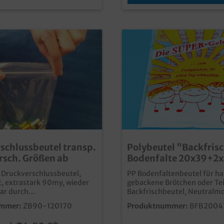
schlussbeutel transp.
Polybeutel "Backfris
sch. Größen ab
Bodenfalte 20x39+2
1000St.
/ Druckverschlussbeutel,
PP Bodenfaltenbeutel für hal
, extrastark 90my, wieder
gebackene Brötchen oder Tei
ar durch
Backfrischbeutel, Neutralmo
ste, versch. Größen
Metallbügel á 200 Stück, 1.
mmer:
ZB90-120170
Produktnummer:
BFB2004
wahl
im Karton