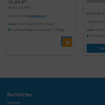
Variante
16,80 €*
Brutto: 19,99 €
Brutto: 89,0
zzgl. MwSt und
Versandkosten
zzgl. MwSt un
Inhalt:
3000 Stück
(0,01 €* / 1 Stück)
Sofort verfügbar, Lieferzeit: 1-3 Tage
Inhalt:
1000 S
Sofort ver
Ver
Rechtliches
Sitemap