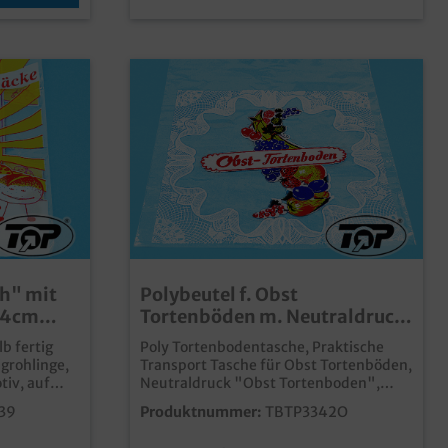
ch" mit
Polybeutel f. Obst
x4cm
Tortenböden m. Neutraldruck
33,5x42,5cm 1000St
b fertig
Poly Tortenbodentasche, Praktische
grohlinge,
Transport Tasche für Obst Tortenböden,
tiv, auf
Neutraldruck "Obst Tortenboden",
000 Stück
33,5x42,5cm , 1.000 Stück im Karton
39
Produktnummer:
TBTP3342O