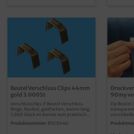
Beutel Verschluss Clips 44mm
Druckver
gold 3.000St
90my ver
Verschlussclips /( Beutel Verschluss
Zip Beutel 
Ringe, flexibel, goldfarben, 44mm lang,
transparent
3.000 Stück im Karton zum praktischen
verschließb
Verschließen von Beuteln und Tüten
Druckverschlusslei
Produktnummer:
BVC044G
Produktnu
gemäß Aus