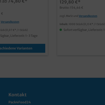
n ab
74,80 €*
129,80 €*
Brutto: 154,46 €
1 €
zzgl. MwSt und
Versandkosten
d
Versandkosten
Inhalt:
1000 Stück
(0,13 €* / 1 Stück)
Sofort verfügbar, Lieferzeit: 
tück
(0,07 €* / 1 Stück)
fügbar, Lieferzeit: 1-3 Tage
schiedene Varianten
Kontakt
Pack4Food24