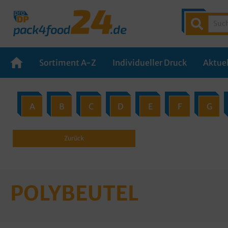
Sortiment A-Z
Individueller Druck
Aktuel
A
B
C
D
E
F
G
Zurück
POLYBEUTEL