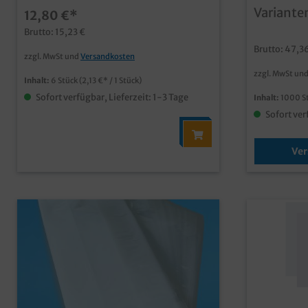
geblockt / 
Variante
12,80 €*
transparent
Kunststoff
Brutto: 15,23 €
Lebensmitt
Brutto: 47,3
geeignetve
zzgl. MwSt und
Versandkosten
Auswahl erh
zzgl. MwSt un
mehrfach v
Inhalt:
6 Stück
(2,13 €* / 1 Stück)
recycelbare
Sofort verfügbar, Lieferzeit: 1-3 Tage
Inhalt:
1000 S
geblockt m
Aufhängenm
Sofort ver
Kunststofft
Ver