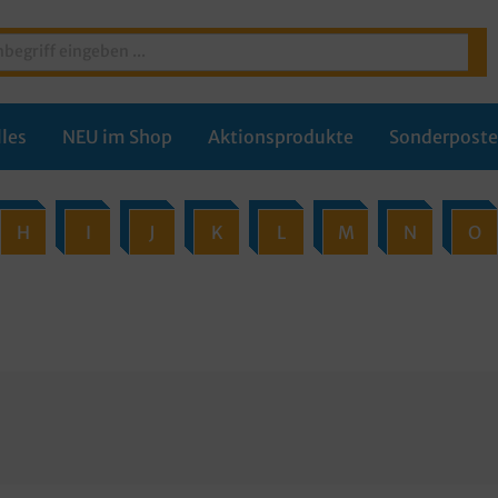
les
NEU im Shop
Aktionsprodukte
Sonderpost
H
I
J
K
L
M
N
O