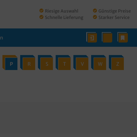
Riesige Auswahl
Günstige Preise
Schnelle Lieferung
Starker Service
en
P
R
S
T
V
W
Z