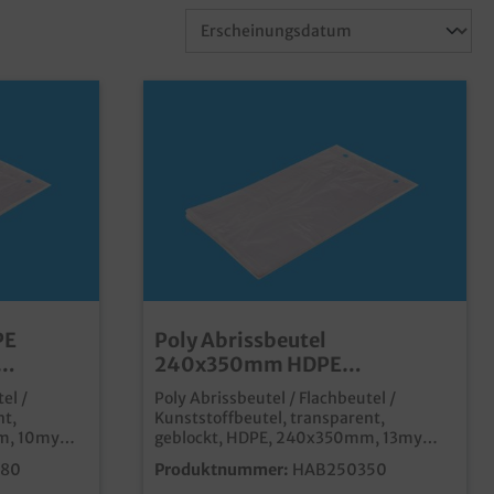
PE
Poly Abrissbeutel
240x350mm HDPE
000St
transparent geblockt 13my
el /
Poly Abrissbeutel / Flachbeutel /
2000St
nt,
Kunststoffbeutel, transparent,
m, 10my
geblockt, HDPE, 240x350mm, 13my
scher und
2000 Stück im Kartonpraktischer und
80
Produktnummer:
HAB250350
utelideal
günstiger Kunststoff Flachbeutelideal