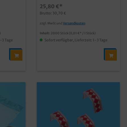
, Fisch,
für das Verpacken von Fleisch, Fisch,
25,80 €*
tück mit
Wurst, etc.geblockt zu 50 Stück mit
um
praktischer Euro Lochung zum
Brutto: 30,70 €
nd
Aufhängengute Festigkeit und
en geeignet
Stabilitätnicht zum Einfrieren geeignet
zzgl. MwSt und
Versandkosten
)
Inhalt:
2000 Stück
(0,01 €* / 1 Stück)
1-3 Tage
Sofort verfügbar, Lieferzeit: 1-3 Tage