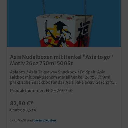
Asia Nudelboxen mit Henkel "Asia to go"
Motiv 26oz 750ml 500St
Asiabox / Asia Takeaway Snackbox / Foldpak; Asia
Faltbox mit praktischem Metallhenkel,26oz / 750ml
praktische Snackbox für das Asia Take away Geschäft
Modernes Asia Neutralmotiv aus stabilem
Produktnummer:
FPGH260750
beschichtetem Papier, fettdicht und
geschmacksneutralideal für Nudeln, Reis,
82,80 €*
Frühlingsrollen, usw. schon ab 50.000 Stück mit Ihrem
individuellen Motiv bedruckbar
Brutto: 98,53 €
zzgl. MwSt und
Versandkosten