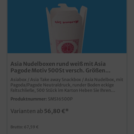
Asia Nudelboxen rund weiß mit Asia
Pagode Motiv 500St versch. Größen
wählbar
Asiabox / Asia Take away Snackbox / Asia Nudelbox, mit
Pagoda/Pagode Neutraldruck, runder Boden eckige
Faltschließe, 500 Stück im Karton Heben Sie Ihren
Lieferdienst oder Ihr Take away Geschäft von der Masse
Produktnummer:
SMS16500P
der Konkurrenz ab. Hochwertige Snackbox aus
Hartpapier Runder Boden, eckiger Faltverschluss
Varianten ab
56,80 €*
Fettdicht & Lebensmittelecht Perfekt für Nudeln,
Fingerfood, asiatische Gerichte usw. bereits ab 25.000
Stück mit Ihrem individuellen Eigendruck, Logo oder
Brutto: 67,59 €
Motiv erhältlich