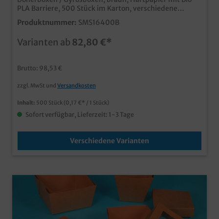
PLA Barriere, 500 Stück im Karton, verschiedene
Größen gemäß Auswahl Die praktische Take away
Produktnummer:
SMS16400B
Foodbox mit rundem Boden und eckigem Faltverschluss
für zahlreiche Einsatzbereiche in Gastronomie,
Varianten ab
82,80 €*
Streetfood und Imbiss moderne und praktische
Foodbox im naturbraunen Bio Look mit Biobasierter
Barrierebeschichtung aus nachwachsenden Rohstoffen
Brutto: 98,53 €
und biologisch abbaubar ideal für das nachhaltige
Imbiss- und Streetfood Geschäft mit Pasta, Döner, Asia
zzgl. MwSt und
Versandkosten
Food, Snacks, usw. ab 50.000 Stück individuell
bedruckbar, fragen Sie unseren Kundenservice nach
Inhalt:
500 Stück
(0,17 €* / 1 Stück)
einem Angebot
Sofort verfügbar, Lieferzeit: 1-3 Tage
Verschiedene Varianten