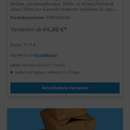
Faltbox, mit Metallhenkel, 500St. in VE16oz/500ml &
26oz/750ml zur Auswahl moderne Snackbox für das
Asia Take away Geschäft aus stabilem beschichtetem
Produktnummer:
FPPH16500
Papier, fettdicht und geschmacksneutralmit
praktischem Henkel für das To Go & Takeaway Geschäft
Varianten ab
64,80 €*
mit typischem und beliebtem Asia Motiv schon ab
50.000 Stück auch mit Ihrem individuellen Motiv
bedruckbar
Brutto: 77,11 €
zzgl. MwSt und
Versandkosten
Inhalt:
500 Stück
(0,13 €* / 1 Stück)
Sofort verfügbar, Lieferzeit: 1-3 Tage
Verschiedene Varianten