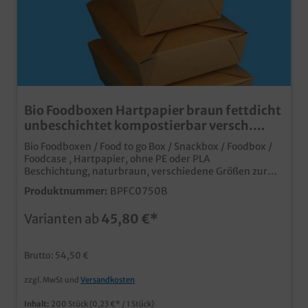
Bio Foodboxen Hartpapier braun fettdicht
unbeschichtet kompostierbar versch.
Größen
Bio Foodboxen / Food to go Box / Snackbox / Foodbox /
Foodcase , Hartpapier, ohne PE oder PLA
Beschichtung, naturbraun, verschiedene Größen zur
Auswahl: 750ml 113x90x64mm 600St. / 1300ml
Produktnummer:
BPFC0750B
149x116x64mm 300St. / 1500ml 197x140x48mm
200St. / 2000ml 197x140x64mm 200St. Praktische
Varianten ab
45,80 €*
Snackbox / Lunchbox aus Bio Hartpapier mit stylischem
Faltverschlussbiologisch abbaubar, da ohne PE oder PLA
Beschichtung auf der Innenseite Fett- und
Brutto: 54,50 €
feuchtigkeitsresistent und natürlich lebensmittelecht
optimal für Pasta, Salate, Fingerfood, Snacks, usw. In
zzgl. MwSt und
Versandkosten
naturbraun für den rustikalen Bio Look die moderne
Foodbox für den Einsatz im Imbiss,
Inhalt:
200 Stück
(0,23 €* / 1 Stück)
Lieferserviceeuropäische Produktion für kurze Wege