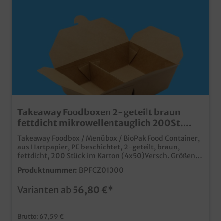
Takeaway Foodboxen 2-geteilt braun
fettdicht mikrowellentauglich 200St.
1000ml/2000ml zur Auswahl
Takeaway Foodbox / Menübox / BioPak Food Container,
aus Hartpapier, PE beschichtet, 2-geteilt, braun,
fettdicht, 200 Stück im Karton (4x50)Versch. Größen:
1000ml (600+400) 160x138x50mm / 2000ml
Produktnummer:
BPFCZ01000
(1250+750) 225x158x65mmpraktische Außerhausbox
für Speisen und Menüs mit 2
Varianten ab
56,80 €*
Komponentenungebleichter Karton im Bio Look, Papier
aus nachhaltiger Forstwirtschafteuropäische Fertigung
für kurze logistische Wegefett- & feuchtigkeitsresistent
Brutto: 67,59 €
durch PE Innenbeschichtungmikrowellengeeignetideal