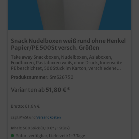
Snack Nudelboxen weiß rund ohne Henkel
Papier/PE 500St versch. Größen
Take away Snackboxen, Nudelboxen, Asiaboxen,
Foodboxen, Pastaboxen weiß, ohne Druck, Innenseite
PE beschichtet, 500Stück im Karton, verschiedene
Größen gemäß Auswahl 16oz/500ml; 26oz/750ml zur
Produktnummer:
SmS26750
Auswahl Heben Sie Ihren Lieferdienst oder Ihr Essen
zum Mitnehmen von der Masse der Konkurrenz ab.
Varianten ab
51,80 €*
Hochwertige Snackbox aus Hartpapier Runder Boden,
eckiger Falt Verschluss Fettdicht & Lebensmittelecht
Perfekt für Nudeln, Fingerfood, Döner, asiatische
Brutto: 61,64 €
Gerichte, Pommes, usw. auch in Ihrem Wunschmotiv
bedruckbar, fragen Sie einfach unseren Kundenservice
zzgl. MwSt und
Versandkosten
Inhalt:
500 Stück
(0,10 €* / 1 Stück)
Sofort verfügbar, Lieferzeit: 1-3 Tage