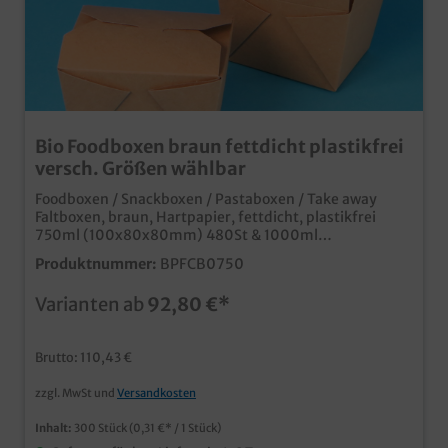
Bio Foodboxen braun fettdicht plastikfrei
versch. Größen wählbar
Foodboxen / Snackboxen / Pastaboxen / Take away
Faltboxen, braun, Hartpapier, fettdicht, plastikfrei
750ml (100x80x80mm) 480St & 1000ml
(110x90x80mm) 300St zur Auswahl stabile und
Produktnummer:
BPFCB0750
fettdichte Foodboxen aus nachhaltigem,
plastikfreiem Spezialkarton verschiedene Größen zur
Varianten ab
92,80 €*
Auswahl ideal für Pasta, Fingerfood, Snacks, usw. Made
in Germany, für kurze logistische Wege und eine gute
CO² Bilanz
Brutto: 110,43 €
zzgl. MwSt und
Versandkosten
Inhalt:
300 Stück
(0,31 €* / 1 Stück)