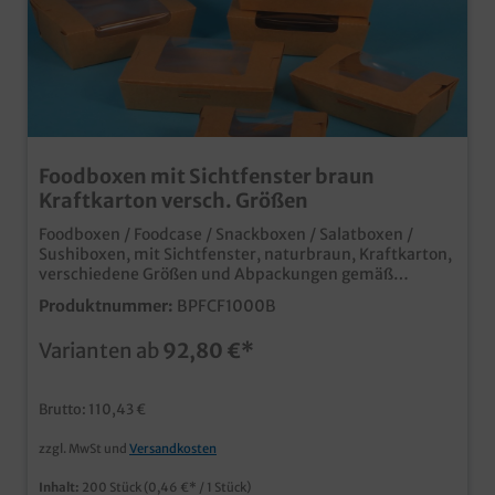
Foodboxen mit Sichtfenster braun
Kraftkarton versch. Größen
Foodboxen / Foodcase / Snackboxen / Salatboxen /
Sushiboxen, mit Sichtfenster, naturbraun, Kraftkarton,
verschiedene Größen und Abpackungen gemäß
Auswahl, angegebene Größen sind Bodenmaß
Produktnummer:
BPFCF1000B
qualitative Foodboxen aus stabilem Kraft Karton
ungebleichter brauner Karton für ansprechende Bio
Varianten ab
92,80 €*
optik flüssigkeits- und fettresistent Anti Fog
Sichtfenster für beschlagfreie Sicht auf die Produkte
mikrowellen- und warmhaltegeeignet ideale
Brutto: 110,43 €
Snackboxen für verschiedene Einsatzbereiche in
Außerhausgastronomie, Kantinen, Lieferdiensten,
zzgl. MwSt und
Versandkosten
Bäckereien, usw.
Inhalt:
200 Stück
(0,46 €* / 1 Stück)