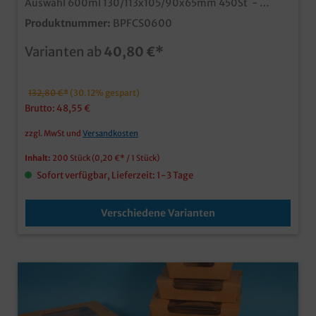
Auswahl 600ml 130/113x105/90x65mm 450St -
1000ml 215/197x160/140x50 200St. - 1500ml
Produktnummer:
BPFCS0600
215/197x160/140x65mm 200St. - 2300ml
215/197x160/140x90mm 160St. praktische und
Varianten ab
40,80 €*
stylische Foodbox für Fastfood, Streetfood, Imbiss und
Restaurant fettdicht durch PE beschichteten Karton
edles schwarz für diverse Einsatzzwecke ideal für
Speisen, Menüs, Fingerfood, Sushi, Gebäck oder
132,80 €*
(30.12% gespart)
Präsente
Brutto: 48,55 €
zzgl. MwSt und
Versandkosten
Inhalt:
200 Stück
(0,20 €* / 1 Stück)
Sofort verfügbar, Lieferzeit: 1-3 Tage
Verschiedene Varianten