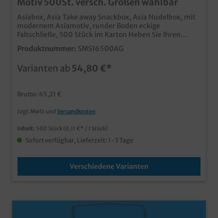
Motiv 500St. versch. Größen wählbar
Asiabox, Asia Take away Snackbox, Asia Nudelbox, mit
modernem Asiamotiv, runder Boden eckige
Faltschließe, 500 Stück im Karton Heben Sie Ihren
Lieferdienst oder Ihr Take away Geschäft von der Masse
Produktnummer:
SMS16500AG
der Konkurrenz ab. Hochwertige Snackbox aus
Hartpapier Runder Boden, eckiger Faltverschluss
Varianten ab
54,80 €*
Fettdicht & Lebensmittelecht Perfekt für Nudeln,
Fingerfood, asiatische Gerichte usw. bereits ab 10.000
Stück mit Ihrem individuellen Eigendruck, Logo oder
Brutto: 65,21 €
Motiv erhältlich
zzgl. MwSt und
Versandkosten
Inhalt:
500 Stück
(0,11 €* / 1 Stück)
Sofort verfügbar, Lieferzeit: 1-3 Tage
Verschiedene Varianten