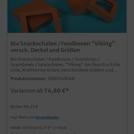
Bio Snackschalen / Foodboxen "Viking"
versch. Deckel und Größen
Bio Snackschalen / Foodboxen / Snacktrays /
Snackbowls / Salatschalen, "Viking" der Duni Eco Echo
Linie, Kraftkarton braun, verschiedene Größen und
Deckel gemäß Auswahl moderne Food Verpackung aus
Produktnummer:
SBBD140140
umweltfreundlichen Materialien FSC zertifiziertes
Papier und PLA Bechichtung Qualitätsprodukt der
Varianten ab
74,80 €*
Marke DUNI in verschiedenen Größen und mit
verschiedenen separaten Deckeln bestellbar stapelbar
und mikrowellengeeignet ideal für Street Food, Food
Brutto: 89,01 €
Truck und Lieferservice individuell bedruckbar, fragen
Sie einfach unseren Kundenservice
zzgl. MwSt und
Versandkosten
Inhalt:
300 Stück
(0,25 €* / 1 Stück)