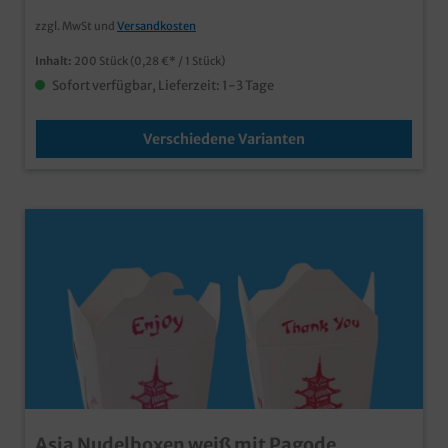
für den Take Away Verkauf und Lieferserviceauch
zzgl. MwSt und
Versandkosten
individuell bedruckbar
Inhalt:
200 Stück
(0,28 €* / 1 Stück)
Sofort verfügbar, Lieferzeit: 1-3 Tage
Verschiedene Varianten
Asia Nudelboxen weiß mit Pagode