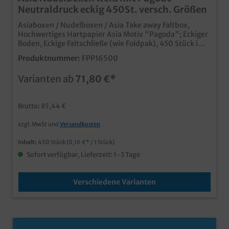
Neutraldruck eckig 450St. versch. Größen
Asiaboxen / Nudelboxen / Asia Take away Faltbox,
Hochwertiges Hartpapier Asia Motiv "Pagoda"; Eckiger
Boden, Eckige Faltschließe (wie Foldpak), 450 Stück im
Karton16oz/500ml & 26oz/750ml zur Auswahl
Produktnummer:
FPP16500
praktische Snackbox aus Hartpapier für das Asia
Takeaway Geschäft ansprechendes Asia Neutralmotiv
Varianten ab
71,80 €*
fettdicht und lebensmittelechtideal für Nudeln,
Reisgerichte, Frühlingsrollen, etc. mit eigenem Motiv
bereits ab einer Auflage von 50.000 Stück
Brutto: 85,44 €
zzgl. MwSt und
Versandkosten
Inhalt:
450 Stück
(0,16 €* / 1 Stück)
Sofort verfügbar, Lieferzeit: 1-3 Tage
Verschiedene Varianten