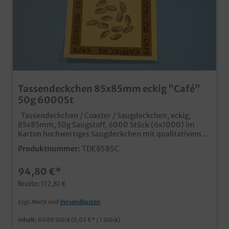
Tassendeckchen 85x85mm eckig "Café"
50g 6000St
Tassendeckchen / Coaster / Saugdeckchen, eckig,
85x85mm, 50g Saugstoff, 6000 Stück (6x1000) im
Karton hochwertiges Saugdeckchen mit qualitativem
Neutraldruck "Café" ideal für den Einsatz in
Produktnummer:
TDE8585C
Gastronomie, Hotel, Bar und Café
94,80 €*
Brutto: 112,81 €
zzgl. MwSt und
Versandkosten
Inhalt:
6000 Stück
(0,02 €* / 1 Stück)