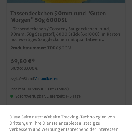
Tassendeckchen 90mm rund "Guten
Morgen" 50g 6000St
Tassendeckchen / Coaster / Saugdeckchen, rund,
90mm, 50g Saugstoff, 6000 Stück (6x1000) im Karton
hochwertiges Saugdeckchen mit qualitativem
Neutraldruck "Guten Morgen" ideal für den Einsatz in
Produktnummer:
TDR090GM
Gastronomie, Hotel, Bar und Café
69,80 €*
Brutto: 83,06 €
zzgl. MwSt und
Versandkosten
Inhalt:
6000 Stück
(0,01 €* / 1 Stück)
Sofort verfügbar, Lieferzeit: 1-3 Tage
Diese Seite nutzt Website Tracking-Technologien von
Dritten, um ihre Dienste anzubieten, stetig zu
verbessern und Werbung entsprechend der Interessen