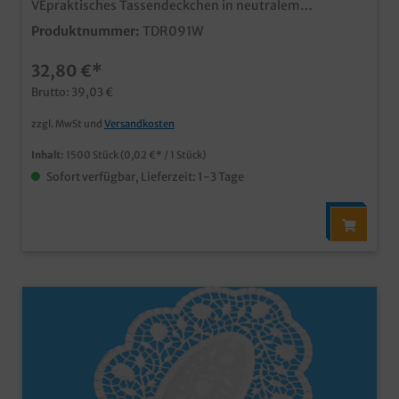
VEpraktisches Tassendeckchen in neutralem
weißsaugstarkes Tissue Papier mit 8 Lagenideale
Produktnummer:
TDR091W
Lösung für Café, Hotel, Bäckerei und Cateringauch
individuell bedruckbar, senden Sie uns einfach eine
32,80 €*
Druckanfrage
Brutto: 39,03 €
zzgl. MwSt und
Versandkosten
Inhalt:
1500 Stück
(0,02 €* / 1 Stück)
Sofort verfügbar, Lieferzeit: 1-3 Tage