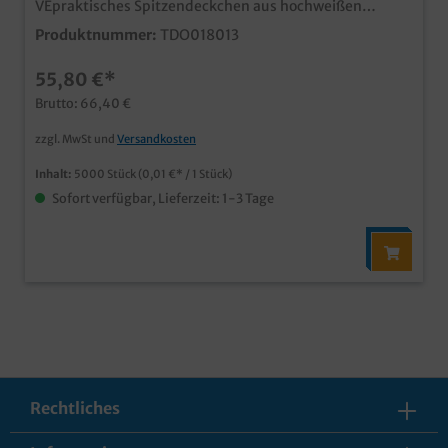
VEpraktisches Spitzendeckchen aus hochweißen
Papierideal für Serviertabletts in Café, Konditorei oder
Produktnummer:
TDO018013
Bäckerei
55,80 €*
Brutto: 66,40 €
zzgl. MwSt und
Versandkosten
Inhalt:
5000 Stück
(0,01 €* / 1 Stück)
Sofort verfügbar, Lieferzeit: 1-3 Tage
Rechtliches