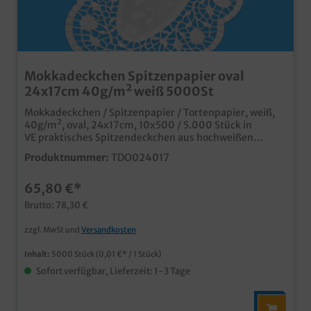
Mokkadeckchen Spitzenpapier oval
24x17cm 40g/m² weiß 5000St
Mokkadeckchen / Spitzenpapier / Tortenpapier, weiß,
40g/m², oval, 24x17cm, 10x500 / 5.000 Stück in
VE praktisches Spitzendeckchen aus hochweißen
Papier ideal für Serviertabletts in Café, Konditorei oder
Produktnummer:
TDO024017
Bäckerei
65,80 €*
Brutto: 78,30 €
zzgl. MwSt und
Versandkosten
Inhalt:
5000 Stück
(0,01 €* / 1 Stück)
Sofort verfügbar, Lieferzeit: 1-3 Tage