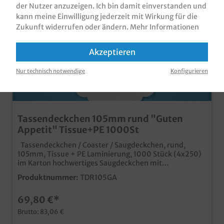
der Nutzer anzuzeigen. Ich bin damit einverstanden und
kann meine Einwilligung jederzeit mit Wirkung für die
Zukunft widerrufen oder ändern.
Mehr Informationen
Akzeptieren
Nur technisch notwendige
Konfigurieren
Tassendeckchen 105mm rund "Guten
Appetit" Tissue+PE 1000St
Tassendeckchen / Coaster / Saugdeckchen, rund,
105mm, Tissue + PE Laminierung, 1000 Stück (4x250)
im Karton hochwertiges Saugdeckchen mit
qualitativem Neutraldruck "Guten Appetit" ideal für
Produktnummer:
TDR105GA
den Einsatz in Gastronomie, Hotel, Bar und Café
69,80 €*
Brutto: 83,06 €