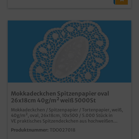
Mokkadeckchen Spitzenpapier oval
26x18cm 40g/m² weiß 5000St
Mokkadeckchen / Spitzenpapier / Tortenpapier, weiß,
40g/m², oval, 26x18cm, 10x500 / 5.000 Stück in
VE praktisches Spitzendeckchen aus hochweißen
Papier ideal für Serviertabletts in Café, Konditorei oder
Produktnummer:
TDO027018
Bäckerei