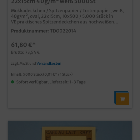
22x15cm 40g/m² weiß 5000St
Mokkadeckchen / Spitzenpapier / Tortenpapier, weiß,
40g/m², oval, 22x15cm, 10x500 / 5.000 Stück in
VE praktisches Spitzendeckchen aus hochweißen
Papier ideal für Serviertabletts in Café, Konditorei oder
Produktnummer:
TDO022014
Bäckerei
61,80 €*
Brutto: 73,54 €
zzgl. MwSt und
Versandkosten
Inhalt:
5000 Stück
(0,01 €* / 1 Stück)
Sofort verfügbar, Lieferzeit: 1-3 Tage