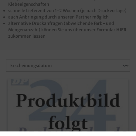
Klebeeigenschaften
schnelle Lieferzeit von 1-2 Wochen (je nach Druckvorlage)
auch Anbringung durch unseren Partner möglich
alternative Druckanfragen (abweichende Farb- und
Mengenanzahl) können Sie uns über unser Formular
HIER
zukommen lassen