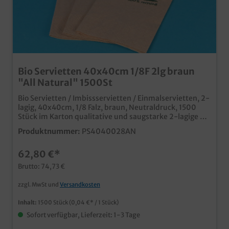
Bio Servietten 40x40cm 1/8F 2lg braun
"All Natural" 1500St
Bio Servietten / Imbissservietten / Einmalservietten, 2-
lagig, 40x40cm, 1/8 Falz, braun, Neutraldruck, 1500
Stück im Karton qualitative und saugstarke 2-lagige Bio
Serviette aus Recyclingmaterial naturbrauner Öko Look
Produktnummer:
PS4040028AN
mit "All Natural" Neutraldruck individuell bedruckbar
ab 50.000 Stück
62,80 €*
Brutto: 74,73 €
zzgl. MwSt und
Versandkosten
Inhalt:
1500 Stück
(0,04 €* / 1 Stück)
Sofort verfügbar, Lieferzeit: 1-3 Tage