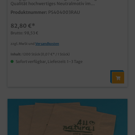
Qualität hochwertiges Neutralmotiv im
Rosendekorbeliebt in asiatischen Restaurants ideal
Produktnummer:
PS404003RAU
auch für die anspruchsvolle Gastronomie, das Catering,
Pensionen und Hotels
82,80 €*
Brutto: 98,53 €
zzgl. MwSt und
Versandkosten
Inhalt:
1200 Stück
(0,07 €* / 1 Stück)
Sofort verfügbar, Lieferzeit: 1-3 Tage