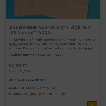
Bio Servietten 40x40cm 1/4F 2lg braun
"All Natural" 1500St
Bio Servietten / Imbissservietten / Einmalservietten, 2-
lagig, 40x40cm, 1/4 Falz, braun, Neutraldruck, 1500
Stück im Karton qualitative und saugstarke 2-lagige Bio
Serviette aus Recyclingmaterial naturbrauner Öko Look
Produktnummer:
PS404002AN
mit "All Natural" Neutraldruck individuell bedruckbar
ab 50.000 Stück
62,80 €*
Brutto: 74,73 €
zzgl. MwSt und
Versandkosten
Inhalt:
1500 Stück
(0,04 €* / 1 Stück)
Sofort verfügbar, Lieferzeit: 1-3 Tage