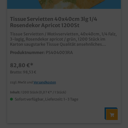
Tissue Servietten 40x40cm 3lg 1/4
Rosendekor Apricot 1200St
Tissue Servietten / Motivservietten, 40x40cm, 1/4 Falz,
3-lagig, Rosendekor apricot / grün, 1200 Stück im
Karton saugstarke Tissue Qualität ansehnliches
Neutralmotiv im Rosendekor ideal für die
Produktnummer:
PS404003RA
anspruchsvolle Gastronomie, das Catering, Pensionen
und Hotels
82,80 €*
Brutto: 98,53 €
zzgl. MwSt und
Versandkosten
Inhalt:
1200 Stück
(0,07 €* / 1 Stück)
Sofort verfügbar, Lieferzeit: 1-3 Tage