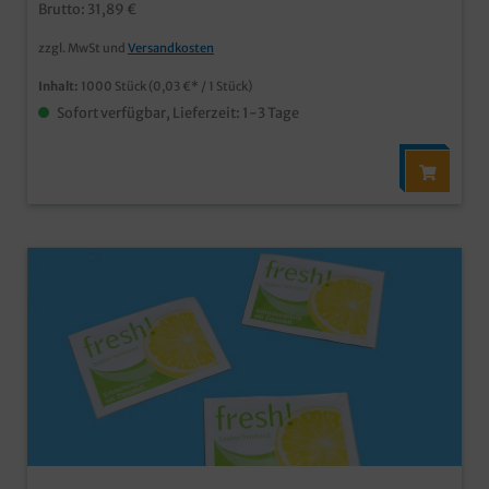
mit 8x125 Servietten
Brutto: 31,89 €
zzgl. MwSt und
Versandkosten
Inhalt:
1000 Stück
(0,03 €* / 1 Stück)
Sofort verfügbar, Lieferzeit: 1-3 Tage