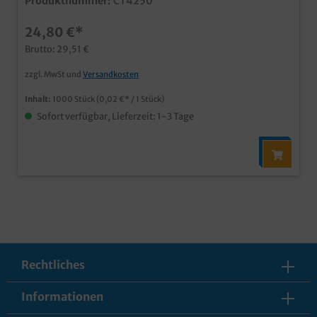
Produktnummer:
CT4250
Fingerfood usw. angenehmes Feuchttuch ohne
Plastikgünstiges GroßverbraucherpackVerpackung
24,80 €*
auch individuell bedruckbar
Brutto: 29,51 €
zzgl. MwSt und
Versandkosten
Inhalt:
1000 Stück
(0,02 €* / 1 Stück)
Sofort verfügbar, Lieferzeit: 1-3 Tage
Rechtliches
Informationen