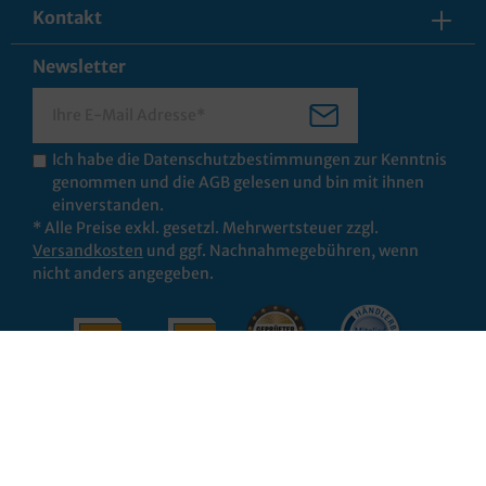
Kontakt
Newsletter
Ich habe die
Datenschutzbestimmungen
zur Kenntnis
genommen und die
AGB
gelesen und bin mit ihnen
einverstanden.
* Alle Preise exkl. gesetzl. Mehrwertsteuer zzgl.
Versandkosten
und ggf. Nachnahmegebühren, wenn
nicht anders angegeben.
© 2026 Pack4Food24
Impressum
Datenschutz
AGB