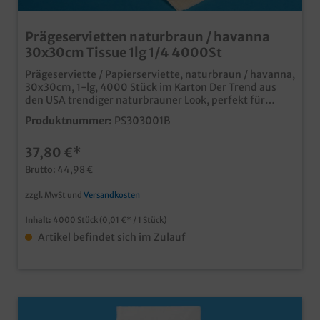
Prägeservietten naturbraun / havanna
30x30cm Tissue 1lg 1/4 4000St
Prägeserviette / Papierserviette, naturbraun / havanna,
30x30cm, 1-lg, 4000 Stück im Karton Der Trend aus
den USA trendiger naturbrauner Look, perfekt für
modernes Fastfood unterstützt den Bio Auftritt Ihres
Produktnummer:
PS303001B
Unternehmens ab 100.000 Stück (25 Kartons) auch
individuell bedruckbar, senden Sie uns einfach eine
37,80 €*
Druckanfrage
Brutto: 44,98 €
zzgl. MwSt und
Versandkosten
Inhalt:
4000 Stück
(0,01 €* / 1 Stück)
Artikel befindet sich im Zulauf