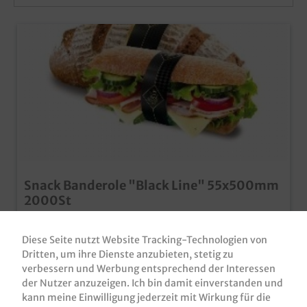
Snack Banderole "Black Line" 55x500mm
2000St
Snack Banderolen, 55mm breit, 500mm lang,
selbstklebend, "Black Line", 2000 Stück im Karton
Diese Seite nutzt Website Tracking-Technologien von
praktische Banderolen für den Verkauf von Snacks,
Dritten, um ihre Dienste anzubieten, stetig zu
Baguettes, Brot, usw. als Verzehrhilfe oder innovatives
Produktnummer:
SBA055500BL
verbessern und Werbung entsprechend der Interessen
Marketingwerkzeug im edlen Black Line Design auch
der Nutzer anzuzeigen. Ich bin damit einverstanden und
individuell bedruckbar, fragen Sie einfach unseren
194,80 €*
Kundenservice
kann meine Einwilligung jederzeit mit Wirkung für die