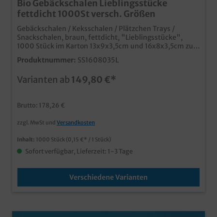
Bio Gebäckschalen Lieblingsstücke
fettdicht 1000St versch. Größen
Gebäckschalen / Keksschalen / Plätzchen Trays /
Snackschalen, braun, fettdicht, "Lieblingsstücke",
1000 Stück im Karton 13x9x3,5cm und 16x8x3,5cm zur
Auswahl praktische Food Trays aus nachhaltigen
Produktnummer:
SS1608035L
MaterialienPapier aus zertifizierter Forstwirtschaft mit
kunststofffreier Barriere mit Neutralmotiv
Varianten ab
149,80 €*
"Lieblingsstücke" im beliebten Naturbraun im
angesagten braunen Öko Look ideal für den Verkauf,
und auch das Vorverpacken von Gebäck, Plätzchen, etc.
Brutto: 178,26 €
in Bäckerei, Konditorei und Backshop Made in Germany
an 50.000 Stück auch individuell bedruckbar, oder in
zzgl. MwSt und
Versandkosten
anderen Größen zu fertigen
Inhalt:
1000 Stück
(0,15 €* / 1 Stück)
Sofort verfügbar, Lieferzeit: 1-3 Tage
Verschiedene Varianten