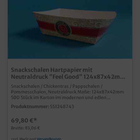
Snackschalen Hartpapier mit
Neutraldruck "Feel Good" 124x87x42mm
500St
Snackschalen / Chickentras / Pappschalen /
Pommesschalen, Neutraldruck Maße: 124x87x42mm
500 Stück im Karton im modernen und edlen
Neutraldesign "Feel good" Ideal für Snacks, Fingerfood,
Produktnummer:
SS1248743
Currywurst, Pommes usw. aus umweltfreundlichen
Hartpapier Qualität "Made in Germany" auch mit
69,80 €*
Ihrem Wunschmotiv bedruckbar, fragen Sie einfach
unseren Kundenservice
Brutto: 83,06 €
zzgl. MwSt und
Versandkosten