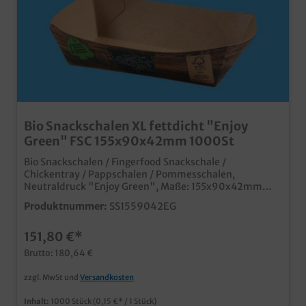
Bio Snackschalen XL fettdicht "Enjoy
Green" FSC 155x90x42mm 1000St
Bio Snackschalen / Fingerfood Snackschale /
Chickentray / Pappschalen / Pommesschalen,
Neutraldruck "Enjoy Green", Maße: 155x90x42mm
1000 Stück im Karton im modernen und coolen "Enjoy
Produktnummer:
SS1559042EG
Green" Holz Design sehr stabil aus qualitativem
Hartpapier (FSC zertifiziert) mit Bio Innenbeschichtung
151,80 €*
Ideal für Pommes, Snacks, Fingerfood, Currywurst,
Pommes usw. Qualität "Made in Germany" für kurze
Brutto: 180,64 €
und klimafreundliche Bezugswege auch mit Ihrem
Wunschmotiv bedruckbar, fragen Sie einfach unseren
zzgl. MwSt und
Versandkosten
Kundenservice
Inhalt:
1000 Stück
(0,15 €* / 1 Stück)