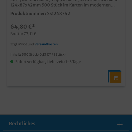
124x87x42mm 500 Stück im Karton im modernen
Neutraldesign "Fresh & Tasty" Ideal für Snacks,
Produktnummer:
SS1248742
Fingerfood, Currywurst, Pommes usw. aus
umweltfreundlichen Hartpapier Qualität "Made in
64,80 €*
Germany" auch mit Ihrem Wunschmotiv bedruckbar,
fragen Sie einfach unseren Kundenservice
Brutto: 77,11 €
zzgl. MwSt und
Versandkosten
Inhalt:
500 Stück
(0,13 €* / 1 Stück)
Sofort verfügbar, Lieferzeit: 1-3 Tage
Rechtliches