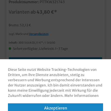
Produktnummer:
PTTKW321743
nach Größe moderne und edle Tragetaschen aus
PapierPremium Variante aus extra stabilem 90-110g
Varianten ab
43,80 €*
Papier mit Kordelgriff ideal für den anspruchsvollen
Einzelhandel und das Take away Geschäft in der
gehobenen Gastronomie viele praktische Größen
Brutto: 52,12 €
bestellbar ab 5000 Stück auch individuell bedruckbar,
senden Sie uns einfach eine Angebotsanfrage
zzgl. MwSt und
Versandkosten
Inhalt:
300 Stück
(0,15 €* / 1 Stück)
Sofort verfügbar, Lieferzeit: 1-3 Tage
Verschiedene Varianten
Diese Seite nutzt Website Tracking-Technologien von
Dritten, um ihre Dienste anzubieten, stetig zu
verbessern und Werbung entsprechend der Interessen
der Nutzer anzuzeigen. Ich bin damit einverstanden und
kann meine Einwilligung jederzeit mit Wirkung für die
Zukunft widerrufen oder ändern.
Mehr Informationen
Akzeptieren