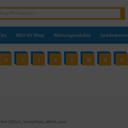
les
NEU im Shop
Aktionsprodukte
Sonderpost
H
I
J
K
L
M
N
O
cher Säften, Smoothies, Milch, usw.