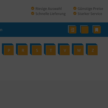
Riesige Auswahl
Günstige Preise
Schnelle Lieferung
Starker Service
en
P
R
S
T
V
W
Z