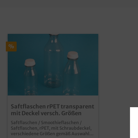
%
Saftflaschen rPET transparent
mit Deckel versch. Größen
Saftflaschen / Smoothieflaschen /
Saftflaschen, rPET, mit Schraubdeckel,
verschiedene Größen gemäß Auswahl