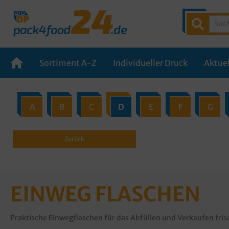
Sortiment A-Z
Individueller Druck
Aktuel
A
B
C
D
E
F
G
Zurück
EINWEG FLASCHEN
Praktische Einwegflaschen für das Abfüllen und Verkaufen fris