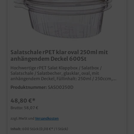
Salatschale rPET klar oval 250ml mit
anhängendem Deckel 600St
Hochwertige rPET Salat Klappbox / Salatbox /
Salatschale / Salatbecher, glasklar, oval, mit
anhängendem Deckel, Füllinhalt: 250ml / 250ccm,
135x105x40mm, 600 Stück im Karton Praktische
Produktnummer:
SASO0250D
Klarsicht Salatbox mit Deckelnachhaltig produziert aus
recycelten PET Flaschenkann über gelbe Tonne/gelben
48,80 €*
Sack wieder dem Recyclingprozess zugeführt
werdenIdeal für die Salattheke und den Salat to go auch
Brutto: 58,07 €
für Gebäck, Fingerfood oder Snacks Hier kann Ihr Kunde
genau sehen was er bekommt Edel und fast glasklar,
zzgl. MwSt und
Versandkosten
der Hingucker in jeder Salatbar
Inhalt:
600 Stück
(0,08 €* / 1 Stück)