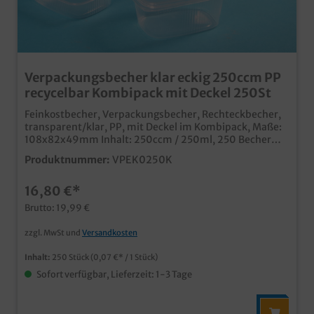
Verpackungsbecher klar eckig 250ccm PP
recycelbar Kombipack mit Deckel 250St
Feinkostbecher, Verpackungsbecher, Rechteckbecher,
transparent/klar, PP, mit Deckel im Kombipack, Maße:
108x82x49mm Inhalt: 250ccm / 250ml, 250 Becher
und Deckel im Karton Ideal für Feinkostsalate, Eiersalat,
Produktnummer:
VPEK0250K
Wurstsalat oder kleinere Spezialitäten für den Einsatz
in Fleischerei, Metzgerei und dem Feinkosthandel auch
16,80 €*
für Beilagen und Desserts im Speiseservice, Takeway
und Lieferservice temperaturbeständiges PP Material
Brutto: 19,99 €
(bricht nicht wie vergleichbare PS Becher) im dualen
System als wichtiger Rohstoff recycelbar auch
zzgl. MwSt und
Versandkosten
individuell bedruckbar
Inhalt:
250 Stück
(0,07 €* / 1 Stück)
Sofort verfügbar, Lieferzeit: 1-3 Tage