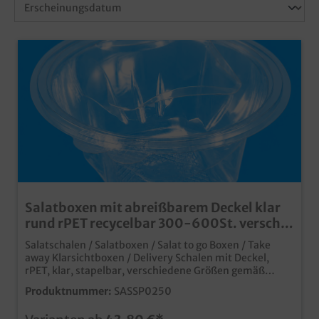
Salatboxen mit abreißbarem Deckel klar
rund rPET recycelbar 300-600St. versch.
Größen
Salatschalen / Salatboxen / Salat to go Boxen / Take
away Klarsichtboxen / Delivery Schalen mit Deckel,
rPET, klar, stapelbar, verschiedene Größen gemäß
Auswahl250ml 600St. / 375ml 400St. / 500ml 500St. /
Produktnummer:
SASSP0250
600ml 400St. / 750ml 300St. / 1000ml 400St.
Produktinnovation für die anspruchsvolle Präsentation