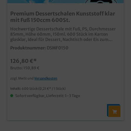
Premium Dessertschalen Kunststoff klar
mit Fuß 150ccm 600St.
Hochwertige Dessertschale mit Fuß, PS, Durchmesser
85mm, Höhe 60mm, 150ml. 600 Stück im Karton
glasklar, Ideal für Dessert, Nachtisch oder Eis zum
mitnehmen auch passender Klarsichtdeckel erhältlich
Produktnummer:
DSMF0150
(separat im Shop bestellbar)
126,80 €*
Brutto: 150,89 €
zzgl. MwSt und
Versandkosten
Inhalt:
600 Stück
(0,21 €* / 1 Stück)
Sofort verfügbar, Lieferzeit: 1-3 Tage