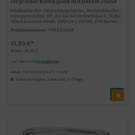
recycelbar Kombipack mit Deckel 250St
Feinkostbecher, Verpackungsbecher, Rechteckbecher,
transparent/klar, PP, mit Deckel im Kombipack, Maße:
108x82x42mm Inhalt: 200ccm / 200ml, 250 Becher
und Deckel im KartonIdeal für Feinkostsalate, Eiersalat,
Produktnummer:
VPEK0200K
Wurstsalat oder kleinere Spezialitäten für den Einsatz
in Fleischerei, Metzgerei und dem Feinkosthandel auch
15,80 €*
für Beilagen und Desserts im Speiseservice, Takeway
und Lieferservice temperaturbeständiges PP Material
Brutto: 18,80 €
(bricht nicht wie vergleichbare PS Becher) im dualen
System als wichtiger Rohstoff recycelbar auch
zzgl. MwSt und
Versandkosten
individuell bedruckbar
Inhalt:
250 Stück
(0,06 €* / 1 Stück)
Sofort verfügbar, Lieferzeit: 1-3 Tage