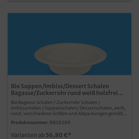
Bio Suppen/Imbiss/Dessert Schalen
Bagasse/Zuckerrohr rund weiß holzfrei
versch. Größen
Bio Bagasse Schalen / Zuckerrohr Schalen /
Imbissschalen / Suppenschalen/ Dessertschalen, weiß,
rund, verschiedene Größen und Abpackungen gemäß
Auswahl Ø14cm 3,7cm tief 200ml / Ø16cm 3,7cm tief
Produktnummer:
BBS0200
300ml / Ø18cm 4,1cm tief 400ml / Ø17,5cm 6,7cm hoch
750ml qualitatives und nachhaltiges Bio
Varianten ab
56,80 €*
Einweggeschirrpraktische Schalen/Terrinen für Suppen,