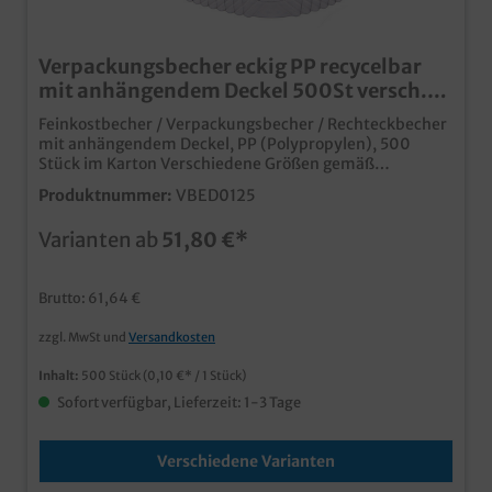
Verpackungsbecher eckig PP recycelbar
mit anhängendem Deckel 500St versch.
Größen
Feinkostbecher / Verpackungsbecher / Rechteckbecher
mit anhängendem Deckel, PP (Polypropylen), 500
Stück im Karton Verschiedene Größen gemäß
Auswahl: 125ml 127x105x28mm /
Produktnummer:
VBED0125
200ml 127x105x35mm / 250ml 127x105x41mm /
375ml 127x105x61mm /
Varianten ab
51,80 €*
500ml 127x105x82mmoptimale Verpackung für
Wurstsalate, Käse- oder Feinkostprodukteideal auch
für Beilagen und Desserts im Speiseservice, Takeaway
Brutto: 61,64 €
und Lieferdienst anhängender fest schließender Deckel
stabiles und temperaturbeständiges PPrecycelbares
zzgl. MwSt und
Versandkosten
Material, für Nachhaltigkeit im Umgang mit
Kunststoffverpackungenindividuell bedruckbar ab
Inhalt:
500 Stück
(0,10 €* / 1 Stück)
50.000 Becher
Sofort verfügbar, Lieferzeit: 1-3 Tage
Verschiedene Varianten