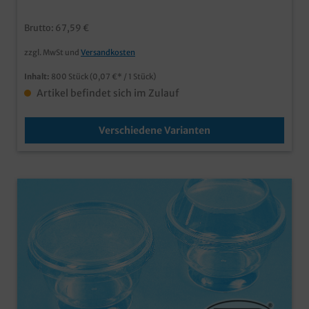
Imbissprodukte, Desserts, usw.auch als Pilzschalen
verwendbar holzfreies Rohmaterial aus
Brutto: 67,59 €
Nebenprodukten der Zuckergewinnung aus Zuckerrohr
appetitliche weiße Optik aus nachwachsenden
zzgl. MwSt und
Versandkosten
Rohstoffen & biologisch abbaubar
Inhalt:
800 Stück
(0,07 €* / 1 Stück)
Artikel befindet sich im Zulauf
Verschiedene Varianten