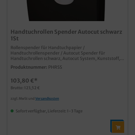
Handtuchrollen Spender Autocut schwarz
1St
Rollenspender für Handtuchpapier /
Handtuchrollenspender / Autocut Spender für
Handtuchrollen schwarz, Autocut System, Kunststoff,
abschließbar, Größe 313 × 355 × 220 mm (B × H × T) für
Produktnummer:
PHRSS
Airlaid- und Tissue-Handtuchrollen mit einer
maximalen Breite von 220 mm und einem
103,80 €*
Durchmesser von 200 mm für den professionellen
Einsatz in Waschräumen, Toiletten oder auch im
Brutto: 123,52 €
Fitnessstudio ​Gern beraten wir Sie auch zu
Systemlösungen für Ihr Geschäft, fragen Sie einfach
zzgl. MwSt und
Versandkosten
unseren Kundenservice
Sofort verfügbar, Lieferzeit: 1-3 Tage