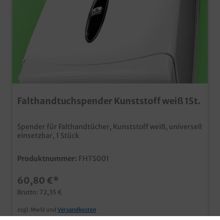
Falthandtuchspender Kunststoff weiß 1St.
Spender für Falthandtücher, Kunststoff weiß, universell
einsetzbar, 1 Stück
Produktnummer:
FHTS001
60,80 €*
Brutto: 72,35 €
zzgl. MwSt und
Versandkosten