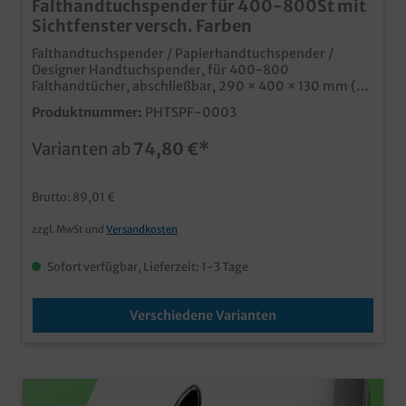
Falthandtuchspender für 400-800St mit
Sichtfenster versch. Farben
Falthandtuchspender / Papierhandtuchspender /
Designer Handtuchspender, für 400-800
Falthandtücher, abschließbar, 290 × 400 × 130 mm (B
× H × T) Weiß, Schwarz, Braun, Orange, Grün oder Blau
Produktnummer:
PHTSPF-0003
erhältlich robustes und dennoch formschönes
Spendersystem für Falthandtücher geeignet für ZZ-,
Varianten ab
74,80 €*
Lagenfalt oder auch Interfold 6 moderne Farben für das
ideale Anpassen an Ihre Räumlichkeiten moderne Soft
Touch Oberfläche praktisches Sichtfenster für schnelle
Brutto: 89,01 €
Füllstandskontrolle
zzgl. MwSt und
Versandkosten
Sofort verfügbar, Lieferzeit: 1-3 Tage
Verschiedene Varianten