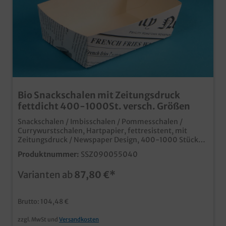
Bio Snackschalen mit Zeitungsdruck
fettdicht 400-1000St. versch. Größen
Snackschalen / Imbisschalen / Pommesschalen /
Currywurstschalen, Hartpapier, fettresistent, mit
Zeitungsdruck / Newspaper Design, 400-1000 Stück
im Karton, verschiedene Größen gemäß Auswahl
Produktnummer:
SSZ090055040
moderne Snackschalen für den Einsatz in Imbiss und
Food Truck praktische Verpackung für Pommes ,
Varianten ab
87,80 €*
Currywurst, Fingerfood, usw. aus fettresistentem
Hartpapier mit KIT Faktor kompostierbar und
recycelbar
Brutto: 104,48 €
zzgl. MwSt und
Versandkosten