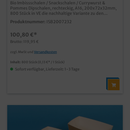
Bio Imbissschalen / Snackschalen / Currywurst &
Pommes Dipschalen, rechteckig, A16, 200x72x32mm,
800 Stück in VE die nachhaltige Variante zu den
bekannten PP Imbissschalen aus biologisch
Produktnummer:
ISB2007232
abbaubarem Bagasse/Zuckerrohr Material
hitzebeständig bis 100°C, TK geeignet bis -25°C
100,80 €*
Mikrowellen-und Backofengeeignet ideal für Pommes,
Currywurst, Fingerfood, usw. in Imbiss, Food Truck,
Brutto: 119,95 €
Kantine, usw. in verschiedenen Größen und auch
Unterteilungen erhältlich
zzgl. MwSt und
Versandkosten
Inhalt:
800 Stück
(0,13 €* / 1 Stück)
Sofort verfügbar, Lieferzeit: 1-3 Tage