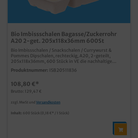
Bio Imbissschalen Bagasse/Zuckerrohr
A20 2-get. 205x118x36mm 600St
Bio Imbissschalen / Snackschalen / Currywurst &
Pommes Dipschalen, rechteckig, A20, 2-geteilt,
205x118x36mm, 600 Stück in VE die nachhaltige
Variante zu den bekannten PP Imbissschalen aus
Produktnummer:
ISB20511836
biologisch abbaubarem Bagasse/Zuckerrohr Material
hitzebeständig bis 100°C, TK geeignet bis -25°C
108,80 €*
Mikrowellen-und Backofengeeignet ideal für Pommes,
Currywurst, Fingerfood, usw. in Imbiss, Food Truck,
Brutto: 129,47 €
Kantine, usw. in verschiedenen Größen und auch
Unterteilungen erhältlich
zzgl. MwSt und
Versandkosten
Inhalt:
600 Stück
(0,18 €* / 1 Stück)