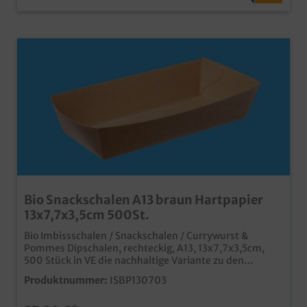
Bio Snackschalen A13 braun Hartpapier
13x7,7x3,5cm 500St.
Bio Imbissschalen / Snackschalen / Currywurst &
Pommes Dipschalen, rechteckig, A13, 13x7,7x3,5cm,
500 Stück in VE die nachhaltige Variante zu den
bekannten PP Imbissschalen / A Schalen aus biologisch
Produktnummer:
ISBP130703
abbaubarem, unbeschichtetem Papiermaterial ideal
für Pommes, Currywurst, Fingerfood, usw. in Imbiss,