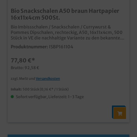
Bio Snackschalen A50 braun Hartpapier
16x11x4cm 500St.
Bio Imbissschalen / Snackschalen / Currywurst &
Pommes Dipschalen, rechteckig, A50, 16x11x4cm, 500
Stück in VE die nachhaltige Variante zu den bekannten
PP Imbissschalen / A Schalen aus biologisch
Produktnummer:
ISBP161104
abbaubarem, unbeschichtetem Papiermaterial ideal
für Pommes, Currywurst, Fingerfood, usw. in Imbiss,
77,80 €*
Food Truck, Kantine, usw. in verschiedenen Größen und
auch Unterteilungen erhältlich
Brutto: 92,58 €
zzgl. MwSt und
Versandkosten
Inhalt:
500 Stück
(0,16 €* / 1 Stück)
Sofort verfügbar, Lieferzeit: 1-3 Tage