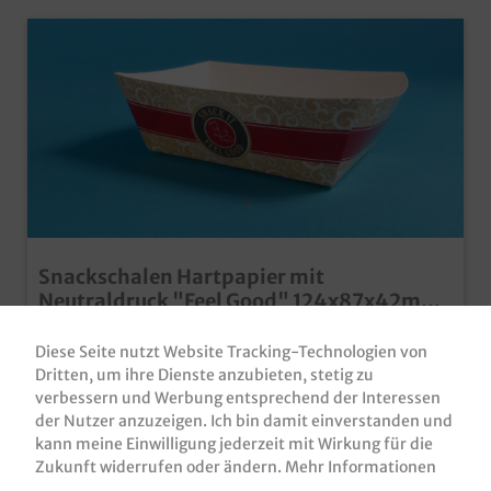
Snackschalen Hartpapier mit
Neutraldruck "Feel Good" 124x87x42mm
500St
Snackschalen / Chickentras / Pappschalen /
Diese Seite nutzt Website Tracking-Technologien von
Pommesschalen, Neutraldruck Maße: 124x87x42mm
500 Stück im Karton im modernen und edlen
Dritten, um ihre Dienste anzubieten, stetig zu
Neutraldesign "Feel good" Ideal für Snacks, Fingerfood,
verbessern und Werbung entsprechend der Interessen
Produktnummer:
SS1248743
Currywurst, Pommes usw. aus umweltfreundlichen
der Nutzer anzuzeigen. Ich bin damit einverstanden und
Hartpapier Qualität "Made in Germany" auch mit
kann meine Einwilligung jederzeit mit Wirkung für die
69,80 €*
Ihrem Wunschmotiv bedruckbar, fragen Sie einfach
Zukunft widerrufen oder ändern.
Mehr Informationen
unseren Kundenservice
Brutto: 83,06 €