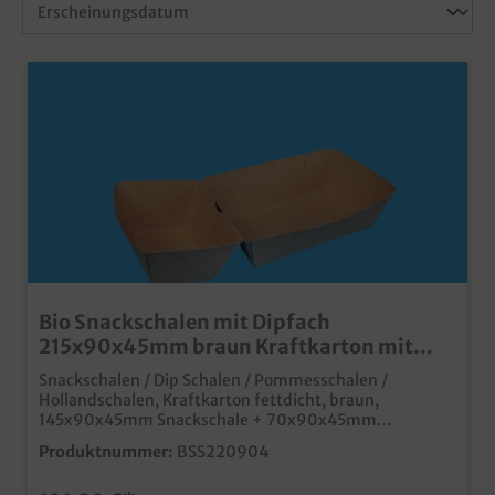
Bio Snackschalen mit Dipfach
215x90x45mm braun Kraftkarton mit
Fettbarriere 600St.
Snackschalen / Dip Schalen / Pommesschalen /
Hollandschalen, Kraftkarton fettdicht, braun,
145x90x45mm Snackschale + 70x90x45mm
anhängendes Dipfach (ca. 150ml), 100 Stück in Poly,
Produktnummer:
BSS220904
600 Stück im Kartonpraktische Snackschalen mit
anhängendem separaten Dipfachaus nachhaltigem