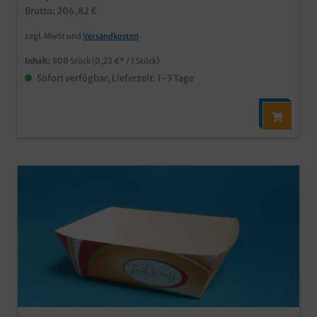
Currywurst, Fingerfood, usw. in Imbiss, Food Truck,
Brutto: 206,82 €
Kantine, usw. in verschiedenen Größen und auch
Unterteilungen erhältlich
zzgl. MwSt und
Versandkosten
Inhalt:
800 Stück
(0,22 €* / 1 Stück)
Sofort verfügbar, Lieferzeit: 1-3 Tage