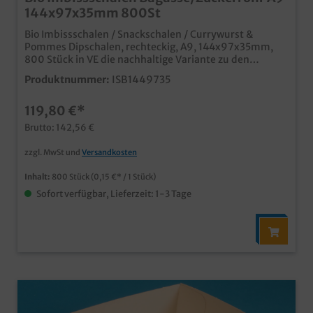
144x97x35mm 800St
Bio Imbissschalen / Snackschalen / Currywurst &
Pommes Dipschalen, rechteckig, A9, 144x97x35mm,
800 Stück in VE die nachhaltige Variante zu den
bekannten PP Imbissschalen aus biologisch
Produktnummer:
ISB1449735
abbaubarem Bagasse/Zuckerrohr Material
hitzebeständig bis 100°C, TK geeignet bis -25°C
119,80 €*
Mikrowellen-und Backofengeeignet ideal für Pommes,
Currywurst, Fingerfood, usw. in Imbiss, Food Truck,
Brutto: 142,56 €
Kantine, usw. in verschiedenen Größen und auch
Unterteilungen erhältlich
zzgl. MwSt und
Versandkosten
Inhalt:
800 Stück
(0,15 €* / 1 Stück)
Sofort verfügbar, Lieferzeit: 1-3 Tage