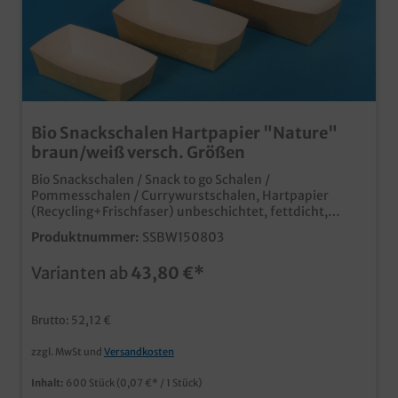
Bio Snackschalen Hartpapier "Nature"
braun/weiß versch. Größen
Bio Snackschalen / Snack to go Schalen /
Pommesschalen / Currywurstschalen, Hartpapier
(Recycling+Frischfaser) unbeschichtet, fettdicht,
außen braun, innen weiß, verschiedene Größen und
Produktnummer:
SSBW150803
Abpackungen gemäß Auswahl praktische Snackschalen
aus umweltfreundlichem Hartpapier 100% biologisch
Varianten ab
43,80 €*
abbaubar, Außenseite braun Recycling, Innenseite
Frischfaser lebensmittelecht und unbeschichtet,
dennoch fettresistent angesagter naturbrauner Look
Brutto: 52,12 €
außen, appetitliches Weiß innen verschiedene
praktische Größen Gern erstellen wir Ihnen auch ein
zzgl. MwSt und
Versandkosten
individuelles Angebot zu Ihrem Logo oder
Wunschdesign auf den Snackschalen.
Inhalt:
600 Stück
(0,07 €* / 1 Stück)