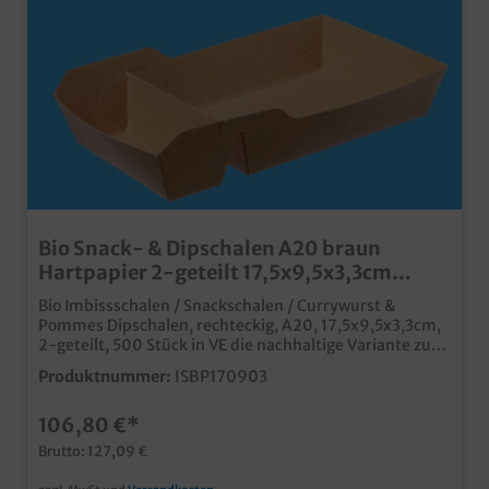
Bio Snack- & Dipschalen A20 braun
Hartpapier 2-geteilt 17,5x9,5x3,3cm
500St.
Bio Imbissschalen / Snackschalen / Currywurst &
Pommes Dipschalen, rechteckig, A20, 17,5x9,5x3,3cm,
2-geteilt, 500 Stück in VE die nachhaltige Variante zu
den bekannten PP Imbissschalen / A Schalen aus
Produktnummer:
ISBP170903
biologisch abbaubarem, unbeschichtetem
Papiermaterial ideal für Pommes, Currywurst,
106,80 €*
Fingerfood, usw. in Imbiss, Food Truck, Kantine, usw. in
verschiedenen Größen und auch Unterteilungen
Brutto: 127,09 €
erhältlich