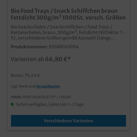
Bio Food Trays / Snack Schiffchen braun
fettdicht 300g/m² 1000St. versch. Größen
Bio Snackschalen / Snackschiffchen / Food Trays /
Kartonschalen, braun, 300g/m², fettdicht (Kitfaktor 7-
9), verschiedene Größen gemäß Auswahl (Länge
oben/unten x Breite oben/unten x Höhe)S ca. 200ml /
Produktnummer:
BSSBR161004
M ca. 300ml / L ca. 400ml / XL ca. 600mlpraktische und
umweltfreundliche Snackschalen aus Papiernachhaltig
Varianten ab
66,80 €*
ohne Kunststoffbeschichtung, aber fettdicht durch KIT
Faktor 7-9stabiler 300g Karton für optimales
Handlingideal für Fingerfood, Pommes, Currywurst,
Brutto: 79,49 €
etc.Herstellung in Europa für kurze logistische Wege
und bessere CO² Bilanz
zzgl. MwSt und
Versandkosten
Inhalt:
1000 Stück
(0,07 €* / 1 Stück)
Sofort verfügbar, Lieferzeit: 1-3 Tage
Verschiedene Varianten