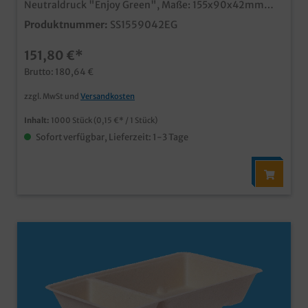
Neutraldruck "Enjoy Green", Maße: 155x90x42mm
1000 Stück im Karton im modernen und coolen "Enjoy
Produktnummer:
SS1559042EG
Green" Holz Design sehr stabil aus qualitativem
Hartpapier (FSC zertifiziert) mit Bio Innenbeschichtung
151,80 €*
Ideal für Pommes, Snacks, Fingerfood, Currywurst,
Pommes usw. Qualität "Made in Germany" für kurze
Brutto: 180,64 €
und klimafreundliche Bezugswege auch mit Ihrem
Wunschmotiv bedruckbar, fragen Sie einfach unseren
zzgl. MwSt und
Versandkosten
Kundenservice
Inhalt:
1000 Stück
(0,15 €* / 1 Stück)
Sofort verfügbar, Lieferzeit: 1-3 Tage