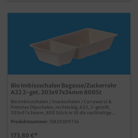
Bio Imbissschalen Bagasse/Zuckerrohr
A22 2-get. 203x97x34mm 800St
Bio Imbissschalen / Snackschalen / Currywurst &
Pommes Dipschalen, rechteckig, A22, 2-geteilt,
203x97x34mm, 800 Stück in VE die nachhaltige
Variante zu den bekannten PP Imbissschalen aus
Produktnummer:
ISB20309734
biologisch abbaubarem Bagasse/Zuckerrohr Material
hitzebeständig bis 100°C, TK geeignet bis -25°C
173,80 €*
Mikrowellen-und Backofengeeignet ideal für Pommes,