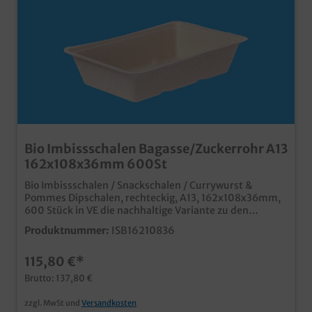
Bio Imbissschalen Bagasse/Zuckerrohr A13
162x108x36mm 600St
Bio Imbissschalen / Snackschalen / Currywurst &
Pommes Dipschalen, rechteckig, A13, 162x108x36mm,
600 Stück in VE die nachhaltige Variante zu den
bekannten PP Imbissschalen aus biologisch
Produktnummer:
ISB16210836
abbaubarem Bagasse/Zuckerrohr Material
hitzebeständig bis 100°C, TK geeignet bis -25°C
115,80 €*
Mikrowellen-und Backofengeeignet ideal für Pommes,
Currywurst, Fingerfood, usw. in Imbiss, Food Truck,
Brutto: 137,80 €
Kantine, usw. in verschiedenen Größen und auch
Unterteilungen erhältlich
zzgl. MwSt und
Versandkosten