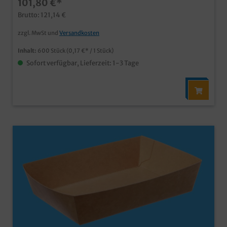
101,80 €*
Kraftkarton mit integrierter Fettbarrierekeine
Kunststoffbeschichtung notwendigideal für Pommes,
Brutto: 121,14 €
Frikandel, Nachos und viele weitere Snacks zum
dippenpraktische und nachhaltige Lösung in
zzgl. MwSt und
Versandkosten
Gastronomie, Imbiss und Fastfood
Inhalt:
600 Stück
(0,17 €* / 1 Stück)
Sofort verfügbar, Lieferzeit: 1-3 Tage