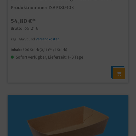
bekannten PP Imbissschalen / A Schalen aus biologisch
Produktnummer:
ISBP180303
abbaubarem, unbeschichtetem Papiermaterial ideal
für Pommes, Currywurst, Fingerfood, usw. in Imbiss,
54,80 €*
Food Truck, Kantine, usw. in verschiedenen Größen und
auch Unterteilungen erhältlich
Brutto: 65,21 €
zzgl. MwSt und
Versandkosten
Inhalt:
500 Stück
(0,11 €* / 1 Stück)
Sofort verfügbar, Lieferzeit: 1-3 Tage