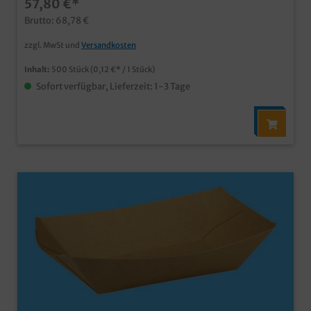
57,80 €*
Food Truck, Kantine, usw. in verschiedenen Größen und
auch Unterteilungen erhältlich
Brutto: 68,78 €
zzgl. MwSt und
Versandkosten
Inhalt:
500 Stück
(0,12 €* / 1 Stück)
Sofort verfügbar, Lieferzeit: 1-3 Tage