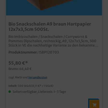
Bio Snackschalen A9 braun Hartpapier
12x7x3,5cm 500St.
Bio Imbissschalen / Snackschalen / Currywurst &
Pommes Dipschalen, rechteckig, A9, 12x7x3,5cm, 500
Stück in VE die nachhaltige Variante zu den bekannten
PP Imbissschalen / A Schalen aus biologisch
Produktnummer:
ISBP120703
abbaubarem, unbeschichtetem Papiermaterial ideal
für Pommes, Currywurst, Fingerfood, usw. in Imbiss,
55,80 €*
Food Truck, Kantine, usw. in verschiedenen Größen und
auch Unterteilungen erhältlich
Brutto: 66,40 €
zzgl. MwSt und
Versandkosten
Inhalt:
500 Stück
(0,11 €* / 1 Stück)
Sofort verfügbar, Lieferzeit: 1-3 Tage