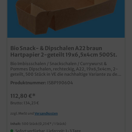
Bio Snack- & Dipschalen A22 braun
Hartpapier 2-geteilt 19x6,5x4cm 500St.
Bio Imbissschalen / Snackschalen / Currywurst &
Pommes Dipschalen, rechteckig, A22, 19x6,5x4cm, 2-
geteilt, 500 Stück in VE die nachhaltige Variante zu den
bekannten PP Imbissschalen / A Schalen aus biologisch
Produktnummer:
ISBP190604
abbaubarem, unbeschichtetem Papiermaterial ideal
für Pommes, Currywurst, Fingerfood, usw. in Imbiss,
112,80 €*
Food Truck, Kantine, usw. in verschiedenen Größen und
auch Unterteilungen erhältlich
Brutto: 134,23 €
zzgl. MwSt und
Versandkosten
Inhalt:
500 Stück
(0,23 €* / 1 Stück)
Sofort verfügbar, Lieferzeit: 1-3 Tage