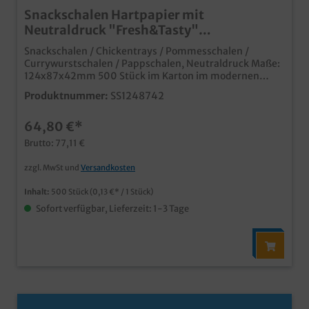
Snackschalen Hartpapier mit
Neutraldruck "Fresh&Tasty"
124x87x42mm 500St
Snackschalen / Chickentrays / Pommesschalen /
Currywurstschalen / Pappschalen, Neutraldruck Maße:
124x87x42mm 500 Stück im Karton im modernen
Neutraldesign "Fresh & Tasty" Ideal für Snacks,
Produktnummer:
SS1248742
Fingerfood, Currywurst, Pommes usw. aus
umweltfreundlichen Hartpapier Qualität "Made in
64,80 €*
Germany" auch mit Ihrem Wunschmotiv bedruckbar,
fragen Sie einfach unseren Kundenservice
Brutto: 77,11 €
zzgl. MwSt und
Versandkosten
Inhalt:
500 Stück
(0,13 €* / 1 Stück)
Sofort verfügbar, Lieferzeit: 1-3 Tage