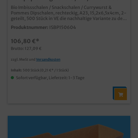
Bio Imbissschalen / Snackschalen / Currywurst &
Pommes Dipschalen, rechteckig, A23, 15,2x6,5x4cm, 2-
geteilt, 500 Stück in VE die nachhaltige Variante zu den
bekannten PP Imbissschalen / A Schalen aus biologisch
Produktnummer:
ISBP150604
abbaubarem, unbeschichtetem Papiermaterial ideal
für Pommes, Currywurst, Fingerfood, usw. in Imbiss,
106,80 €*
Food Truck, Kantine, usw. in verschiedenen Größen und
auch Unterteilungen erhältlich
Brutto: 127,09 €
zzgl. MwSt und
Versandkosten
Inhalt:
500 Stück
(0,21 €* / 1 Stück)
Sofort verfügbar, Lieferzeit: 1-3 Tage