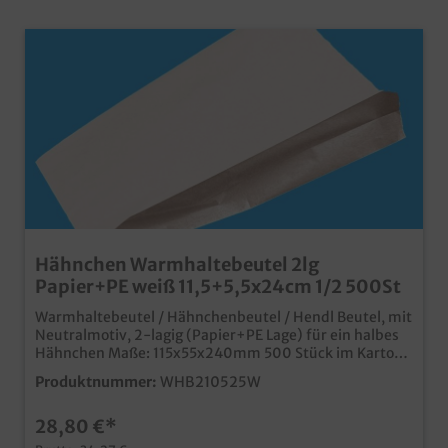
Hähnchen Warmhaltebeutel 2lg
Papier+PE weiß 11,5+5,5x24cm 1/2 500St
Warmhaltebeutel / Hähnchenbeutel / Hendl Beutel, mit
Neutralmotiv, 2-lagig (Papier+PE Lage) für ein halbes
Hähnchen Maße: 115x55x240mm 500 Stück im Karton
praktischer zweilagiger Warmhaltebeutel neutrales
Produktnummer:
WHB210525W
Weiß für vielseitigen Einsatz dicht und isolierend, ideal
für Hähnchen, Hendl, Broiler und Haxen auch
28,80 €*
individuell bedruckbar, fragen Sie unseren
Kundenservice nach einem Angebot