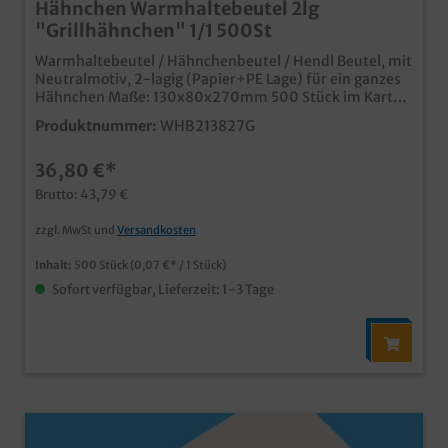
Hähnchen Warmhaltebeutel 2lg
"Grillhähnchen" 1/1 500St
Warmhaltebeutel / Hähnchenbeutel / Hendl Beutel, mit
Neutralmotiv, 2-lagig (Papier+PE Lage) für ein ganzes
Hähnchen Maße: 130x80x270mm 500 Stück im Karton
praktischer zweilagiger Warmhaltebeutel schönes
Produktnummer:
WHB213827G
Neutralmotiv dicht und isolierend, ideal für Hähnchen,
Hendl, Boiler und Haxen auch individuell bedruckbar,
36,80 €*
fragen Sie unseren Kundenservice nach einem Angebot
Brutto: 43,79 €
zzgl. MwSt und
Versandkosten
Inhalt:
500 Stück
(0,07 €* / 1 Stück)
Sofort verfügbar, Lieferzeit: 1-3 Tage