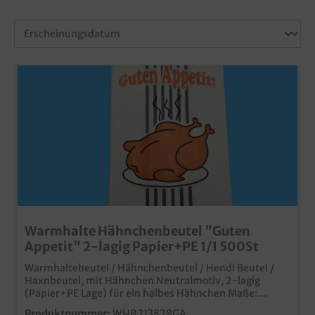
Warmhalte Hähnchenbeutel "Guten
Appetit" 2-lagig Papier+PE 1/1 500St
Warmhaltebeutel / Hähnchenbeutel / Hendl Beutel /
Haxnbeutel, mit Hähnchen Neutralmotiv, 2-lagig
(Papier+PE Lage) für ein halbes Hähnchen Maße:
130x80x270mm 500 Stück im Karton praktischer
Produktnummer:
WHB213828GA