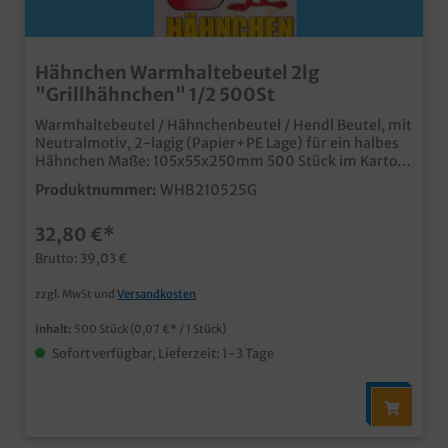
Hähnchen Warmhaltebeutel 2lg
"Grillhähnchen" 1/2 500St
Warmhaltebeutel / Hähnchenbeutel / Hendl Beutel, mit
Neutralmotiv, 2-lagig (Papier+PE Lage) für ein halbes
Hähnchen Maße: 105x55x250mm 500 Stück im Karton
praktischer zweilagiger Warmhaltebeutel schönes
Produktnummer:
WHB210525G
Neutralmotiv dicht und isolierend, ideal für Hähnchen,
Hendl, Boiler und Haxen auch individuell bedruckbar,
32,80 €*
fragen Sie unseren Kundenservice nach einem Angebot
Brutto: 39,03 €
zzgl. MwSt und
Versandkosten
Inhalt:
500 Stück
(0,07 €* / 1 Stück)
Sofort verfügbar, Lieferzeit: 1-3 Tage