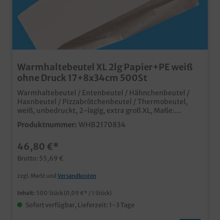
Warmhaltebeutel XL 2lg Papier+PE weiß
ohne Druck 17+8x34cm 500St
Warmhaltebeutel / Entenbeutel / Hähnchenbeutel /
Haxnbeutel / Pizzabrötchenbeutel / Thermobeutel,
weiß, unbedruckt, 2-lagig, extra groß XL, Maße:
170x80x340mm, 500 Stück im Karton Hochwertiger
Produktnummer:
WHB2170834
und gut isolierender Hähnchenbeutel in weiß ohne
Druck 2-lagig Kraft+PE fettdicht neutral und ohne
46,80 €*
Druck vielseitig einsetzbar,extra groß, ideal für große
Hähnchen, gebratene Enten, usw. Gern bieten wir
Brutto: 55,69 €
Ihnen die Warmhaltebeutel auch mit einem
individuellen Kundendruck an, senden Sie uns dafür
zzgl. MwSt und
Versandkosten
einfach eine Druckanfrage.
Inhalt:
500 Stück
(0,09 €* / 1 Stück)
Sofort verfügbar, Lieferzeit: 1-3 Tage