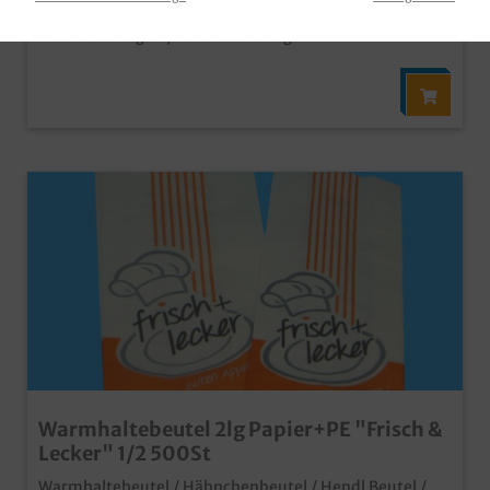
Inhalt:
500 Stück
(0,07 €* / 1 Stück)
Sofort verfügbar, Lieferzeit: 1-3 Tage
Warmhaltebeutel 2lg Papier+PE "Frisch &
Lecker" 1/2 500St
Warmhaltebeutel / Hähnchenbeutel / Hendl Beutel /