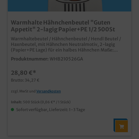
Warmhalte Hähnchenbeutel "Guten
Appetit" 2-lagig Papier+PE 1/2 500St
Warmhaltebeutel / Hähnchenbeutel / Hendl Beutel /
Haxnbeutel, mit Hähnchen Neutralmotiv, 2-lagig
(Papier+PE Lage) für ein halbes Hähnchen Maße:
110x55x240mm 500 Stück im Karton praktischer
Produktnummer:
WHB210526GA
zweilagiger Warmhaltebeutel aus Papier mit PE
Innenlage modernes Hähnchen Neutralmotiv für den
28,80 €*
Verkauf des beliebten Imbissprodukts dicht und
isolierend, ideal für Hähnchen, Hendl, Broiler und
Brutto: 34,27 €
Haxenzusätzlich eingerollter und verklebter Boden
verhindert das Auslaufen bereits ab 10.000 Stück
zzgl. MwSt und
Versandkosten
individuell bedruckbar, fragen Sie unseren
Kundenservice einem Angebot
Inhalt:
500 Stück
(0,06 €* / 1 Stück)
Sofort verfügbar, Lieferzeit: 1-3 Tage