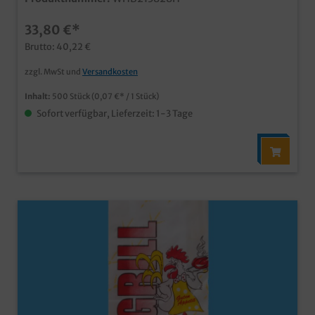
Warmhaltebeutel aus Papier mit PE Innenlage schönes
Neutralmotiv für den vielseitigen Einsatz dicht und
33,80 €*
isolierend, ideal für Hähnchen, Hendl, Broiler und
Haxen zusätzlich eingerollter und verklebter Boden
Brutto: 40,22 €
verhindert das Auslaufen bereits ab 10.000 Stück
individuell bedruckbar, fragen Sie unseren
zzgl. MwSt und
Versandkosten
Kundenservice einem Angebot
Inhalt:
500 Stück
(0,07 €* / 1 Stück)
Sofort verfügbar, Lieferzeit: 1-3 Tage