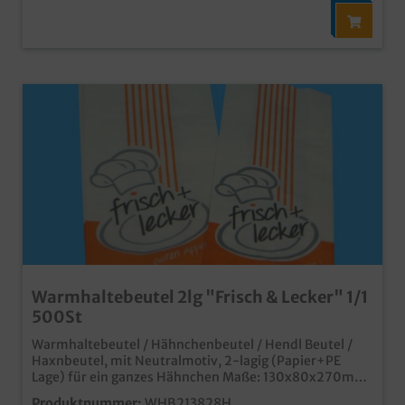
Warmhaltebeutel 2lg "Frisch & Lecker" 1/1
500St
Warmhaltebeutel / Hähnchenbeutel / Hendl Beutel /
Haxnbeutel, mit Neutralmotiv, 2-lagig (Papier+PE
Lage) für ein ganzes Hähnchen Maße: 130x80x270mm
500 Stück im Karton praktischer zweilagiger
Produktnummer:
WHB213828H