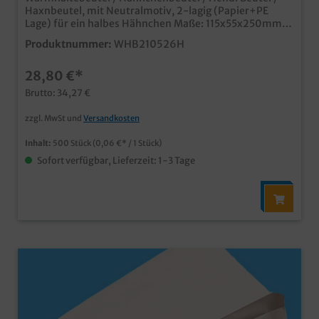
Haxnbeutel, mit Neutralmotiv, 2-lagig (Papier+PE
Lage) für ein halbes Hähnchen Maße: 115x55x250mm
500 Stück im Karton praktischer zweilagiger
Produktnummer:
WHB210526H
Warmhaltebeutel aus Papier mit PE Innenlage schönes
Neutralmotiv für den vielseitigen Einsatz dicht und
28,80 €*
isolierend, ideal für Hähnchen, Hendl, Broiler und
Haxenzusätzlich eingerollter und verklebter Boden
Brutto: 34,27 €
verhindert das Auslaufen bereits ab 10.000 Stück
individuell bedruckbar, fragen Sie unseren
zzgl. MwSt und
Versandkosten
Kundenservice einem Angebot
Inhalt:
500 Stück
(0,06 €* / 1 Stück)
Sofort verfügbar, Lieferzeit: 1-3 Tage