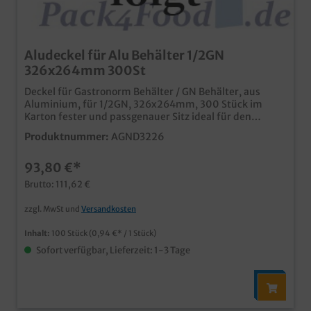
Aludeckel für Alu Behälter 1/2GN
326x264mm 300St
Deckel für Gastronorm Behälter / GN Behälter, aus
Aluminium, für 1/2GN, 326x264mm, 300 Stück im
Karton fester und passgenauer Sitz ideal für den
Einsatz in Restaurants, Kantinen, Hotel- und
Produktnummer:
AGND3226
Großküchen
93,80 €*
Brutto: 111,62 €
zzgl. MwSt und
Versandkosten
Inhalt:
100 Stück
(0,94 €* / 1 Stück)
Sofort verfügbar, Lieferzeit: 1-3 Tage