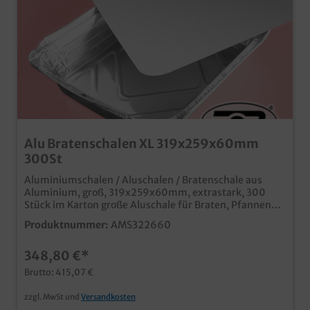
Alu Bratenschalen XL 319x259x60mm
300St
Aluminiumschalen / Aluschalen / Bratenschale aus
Aluminium, groß, 319x259x60mm, extrastark, 300
Stück im Karton große Aluschale für Braten, Pfannen
und Fleischgerichte extra groß und praktisch
Produktnummer:
AMS322660
verdeckelbar (Deckel separat erhältlich) ideal für den
Einsatz in Fleischerei, Metzgerei und Partyservice
348,80 €*
Brutto: 415,07 €
zzgl. MwSt und
Versandkosten