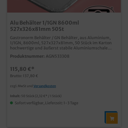
Alu Behälter 1/1GN 8600ml
527x326x81mm 50St
Gastronorm Behälter / GN Behälter, aus Aluminium,
1/1GN, 8600ml, 527x327x81mm, 50 Stück im Karton
hochwertige und äußerst stabile Aluminiumschale
hitzefest bis 380°C passende Aluminiumdeckel separat
Produktnummer:
AGN533308
bestellbar ideal für den Einsatz in Restaurants,
Kantinen, Hotel- und Großküchen
115,80 €*
Brutto: 137,80 €
zzgl. MwSt und
Versandkosten
Inhalt:
50 Stück
(2,32 €* / 1 Stück)
Sofort verfügbar, Lieferzeit: 1-3 Tage