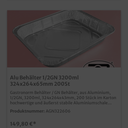
Alu Behälter 1/2GN 3200ml
324x264x65mm 200St
Gastronorm Behälter / GN Behälter, aus Aluminium,
1/2GN, 3200ml, 324x264x43mm, 200 Stück im Karton
hochwertige und äußerst stabile Aluminiumschale
hitzefest bis 380°C passende Aluminiumdeckel separat
Produktnummer:
AGN322606
bestellbar ideal für den Einsatz in Restaurants,
Kantinen, Hotel- und Großküchen
149,80 €*