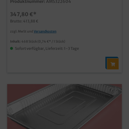
Produktnummer:
AMS322604
verdeckelbar (Deckel separat erhältlich) ideal für den
Einsatz in Fleischerei, Metzgerei und Partyservice
347,80 €*
Brutto: 413,88 €
zzgl. MwSt und
Versandkosten
Inhalt:
468 Stück
(0,74 €* / 1 Stück)
Sofort verfügbar, Lieferzeit: 1-3 Tage