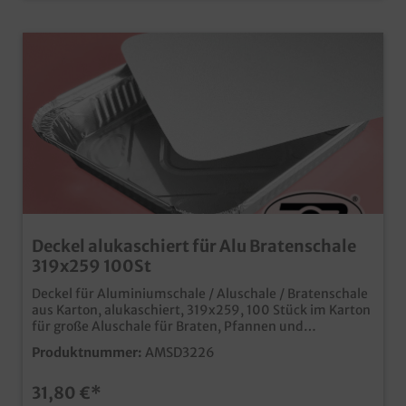
Deckel alukaschiert für Alu Bratenschale
319x259 100St
Deckel für Aluminiumschale / Aluschale / Bratenschale
aus Karton, alukaschiert, 319x259, 100 Stück im Karton
für große Aluschale für Braten, Pfannen und
Fleischgerichte wird durch umfalzen des Schalenrantes
Produktnummer:
AMSD3226
fest und dicht verschlossen ideal für den Einsatz in
Fleischerei, Metzgerei und Partyservice
31,80 €*