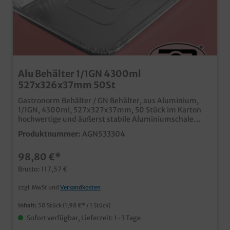
Alu Behälter 1/1GN 4300ml
527x326x37mm 50St
Gastronorm Behälter / GN Behälter, aus Aluminium,
1/1GN, 4300ml, 527x327x37mm, 50 Stück im Karton
hochwertige und äußerst stabile Aluminiumschale
hitzefest bis 380°C passende Aluminiumdeckel separat
Produktnummer:
AGN533304
bestellbar ideal für den Einsatz in Restaurants,
Kantinen, Hotel- und Großküchen
98,80 €*
Brutto: 117,57 €
zzgl. MwSt und
Versandkosten
Inhalt:
50 Stück
(1,98 €* / 1 Stück)
Sofort verfügbar, Lieferzeit: 1-3 Tage