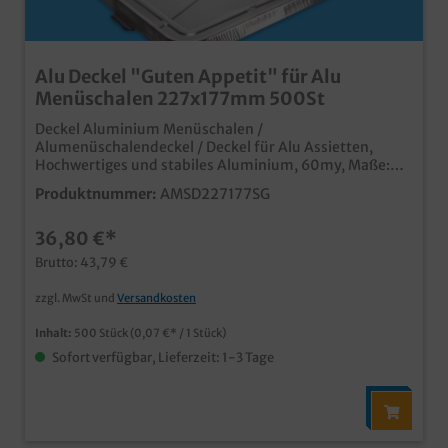
Alu Deckel "Guten Appetit" für Alu
Menüschalen 227x177mm 500St
Deckel Aluminium Menüschalen /
Alumenüschalendeckel / Deckel für Alu Assietten,
Hochwertiges und stabiles Aluminium, 60my, Maße:
227x177mm, 500 Stück im Karton Ideal für den Einsatz
Produktnummer:
AMSD227177SG
in Gastronomie, Imbiss und Außerhaus Geschäft
schnelles Verschließen (auch mit
36,80 €*
Handverschließmaschine) und sicherer Transport
(stapelbar) passender Aluminiumdeckel für unsere
Brutto: 43,79 €
Standard Alumenüschalen
zzgl. MwSt und
Versandkosten
Inhalt:
500 Stück
(0,07 €* / 1 Stück)
Sofort verfügbar, Lieferzeit: 1-3 Tage