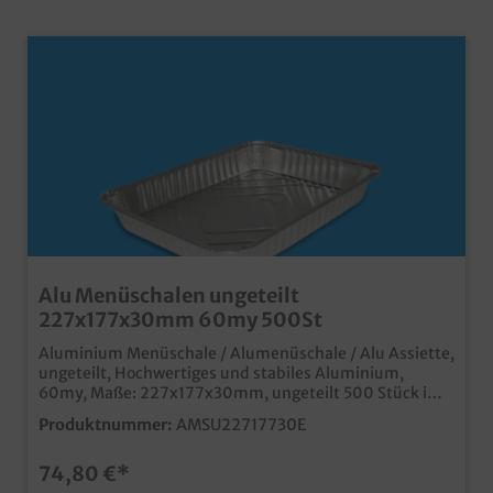
Alu Menüschalen ungeteilt
227x177x30mm 60my 500St
Aluminium Menüschale / Alumenüschale / Alu Assiette,
ungeteilt, Hochwertiges und stabiles Aluminium,
60my, Maße: 227x177x30mm, ungeteilt 500 Stück im
Karton Ideal für den Einsatz in Gastronomie, Imbiss und
Produktnummer:
AMSU22717730E
Außerhaus Geschäft schnelles Verschließen (auch mit
Handverschließmaschine) und sicherer Transport
74,80 €*
(stapelbar) mit passendem Aluminiumdeckel oder
Klarsicht Schnappdeckel verschließbar