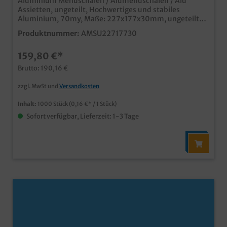
Aluminium Menüschalen / Alumenüschalen / Alu
Assietten, ungeteilt, Hochwertiges und stabiles
Aluminium, 70my, Maße: 227x177x30mm, ungeteilt
1000 Stück im Karton Ideal für den professionellen
Produktnummer:
AMSU22717730
Einsatz in Menüdienst und Gastroservice passende
Deckel in verschiedenen Designs und Materialien
159,80 €*
erhältlich Maschinenfest und stapelbar
Brutto: 190,16 €
zzgl. MwSt und
Versandkosten
Inhalt:
1000 Stück
(0,16 €* / 1 Stück)
Sofort verfügbar, Lieferzeit: 1-3 Tage