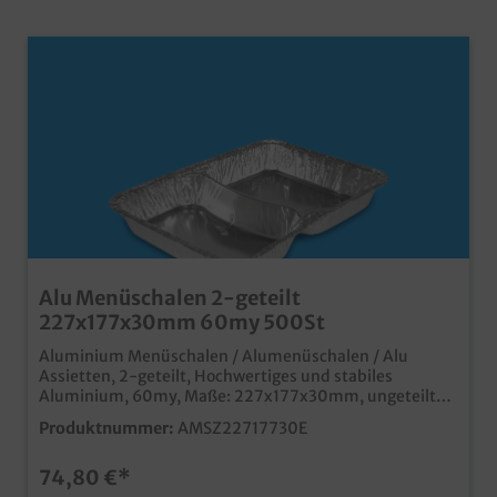
Alu Menüschalen 2-geteilt
227x177x30mm 60my 500St
Aluminium Menüschalen / Alumenüschalen / Alu
Assietten, 2-geteilt, Hochwertiges und stabiles
Aluminium, 60my, Maße: 227x177x30mm, ungeteilt
500 Stück im Karton Ideal für den Einsatz in
Produktnummer:
AMSZ22717730E
Gastronomie, Imbiss und Außerhaus Geschäft schnelles
Verschließen (auch mit Handverschließmaschine) und
74,80 €*
sicherer Transport (stapelbar) mit passendem
Aluminiumdeckel oder Klarsicht Schnappdeckel