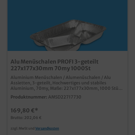
Alu Menüschalen PROFI 3-geteilt
227x177x30mm 70my 1000St
Aluminium Menüschalen / Alumenüschalen / Alu
Assietten, 3-geteilt, Hochwertiges und stabiles
Aluminium, 70my, Maße: 227x177x30mm, 1000 Stück
im Karton Ideal für den professionellen Einsatz in
Produktnummer:
AMSD22717730
Menüdienst und Gastroservice passende Deckel in
verschiedenen Designs und Materialien erhältlich
169,80 €*
Maschinenfest und stapelbar Bewährte extra stabile
Profi Qualität (Abbildung kann Vergleichsartikel
Brutto: 202,06 €
zeigen)
zzgl. MwSt und
Versandkosten