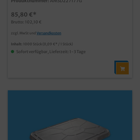
Produktnummer:
AMSD227177G
MenüschalenHochweriges und stabiles
Aluminium, Ideal für den Menüdienst und
85,80 €*
Gastroservice
Brutto: 102,10 €
zzgl. MwSt und
Versandkosten
Inhalt:
1000 Stück
(0,09 €* / 1 Stück)
Sofort verfügbar, Lieferzeit: 1-3 Tage