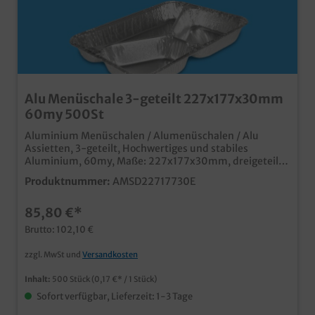
Alu Menüschale 3-geteilt 227x177x30mm
60my 500St
Aluminium Menüschalen / Alumenüschalen / Alu
Assietten, 3-geteilt, Hochwertiges und stabiles
Aluminium, 60my, Maße: 227x177x30mm, dreigeteilt
500 Stück im Karton Ideal für den Einsatz in
Produktnummer:
AMSD22717730E
Gastronomie, Imbiss und Außerhaus Geschäft schnelles
Verschließen (auch mit Handverschließmaschine) und
85,80 €*
sicherer Transport (stapelbar) mit passendem
Aluminiumdeckel oder Klarsicht Schnappdeckel
Brutto: 102,10 €
verschließbar
zzgl. MwSt und
Versandkosten
Inhalt:
500 Stück
(0,17 €* / 1 Stück)
Sofort verfügbar, Lieferzeit: 1-3 Tage