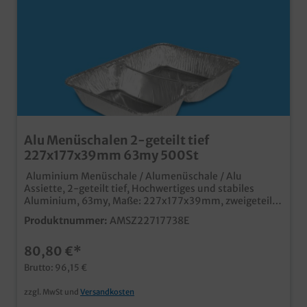
Alu Menüschalen 2-geteilt tief
227x177x39mm 63my 500St
Aluminium Menüschale / Alumenüschale / Alu
Assiette, 2-geteilt tief, Hochwertiges und stabiles
Aluminium, 63my, Maße: 227x177x39mm, zweigeteilt
500 Stück im Karton Ideal für den Einsatz in
Produktnummer:
AMSZ22717738E
Gastronomie, Imbiss und Außerhaus Geschäft tiefe
Ausführung für größere Portionen schnelles
80,80 €*
Verschließen (auch mit Handverschließmaschine) und
sicherer Transport (stapelbar) mit passendem
Brutto: 96,15 €
Aluminiumdeckel oder Klarsicht Schnappdeckel
verschließbar
zzgl. MwSt und
Versandkosten