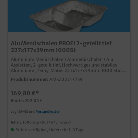
Alu Menüschalen PROFI 2-geteilt tief
227x177x39mm 1000St
Aluminium Menüschalen / Alumenüschalen / Alu
Assietten, 2-geteilt tief, Hochwertiges und stabiles
Aluminium, 73my, Maße: 227x177x39mm, 1000 Stück
im Karton Ideal für den professionellen Einsatz in
Produktnummer:
AMSZ22717739
Menüdienst und Gastroservice tiefe Ausführung für
größere Portionen passende Deckel in verschiedenen
169,80 €*
Designs und Materialien erhältlich Maschinenfest und
stapelbar
Brutto: 202,06 €
zzgl. MwSt und
Versandkosten
Inhalt:
1000 Stück
(0,17 €* / 1 Stück)
Sofort verfügbar, Lieferzeit: 1-3 Tage