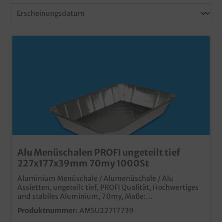
Alu Menüschalen PROFI ungeteilt tief
227x177x39mm 70my 1000St
Aluminium Menüschale / Alumenüschale / Alu
Assietten, ungeteilt tief, PROFI Qualität, Hochwertiges
und stabiles Aluminium, 70my, Maße:
227x177x39mm, ungeteilt 1000 Stück im KartonIdeal
Produktnummer:
AMSU22717739
für den professionellen Einsatz in Menüdienst und