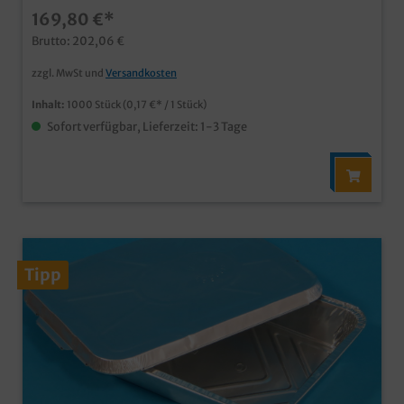
Gastroservicetiefe Ausführung für größere
169,80 €*
Portionenpassende Deckel in verschiedenen Designs
und Materialien erhältlichMaschinenfest und stapelbar
Brutto: 202,06 €
zzgl. MwSt und
Versandkosten
Inhalt:
1000 Stück
(0,17 €* / 1 Stück)
Sofort verfügbar, Lieferzeit: 1-3 Tage
Tipp