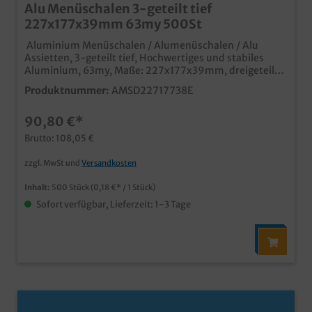
Alu Menüschalen 3-geteilt tief
227x177x39mm 63my 500St
Aluminium Menüschalen / Alumenüschalen / Alu
Assietten, 3-geteilt tief, Hochwertiges und stabiles
Aluminium, 63my, Maße: 227x177x39mm, dreigeteilt
500 Stück im Karton Ideal für den Einsatz in
Produktnummer:
AMSD22717738E
Gastronomie, Imbiss und Außerhaus Geschäft tiefe
Ausführung für größere Portionen schnelles
90,80 €*
Verschließen (auch mit Handverschließmaschine) und
sicherer Transport (stapelbar) mit passendem
Brutto: 108,05 €
Aluminiumdeckel oder Klarsicht Schnappdeckel
verschließbar
zzgl. MwSt und
Versandkosten
Inhalt:
500 Stück
(0,18 €* / 1 Stück)
Sofort verfügbar, Lieferzeit: 1-3 Tage