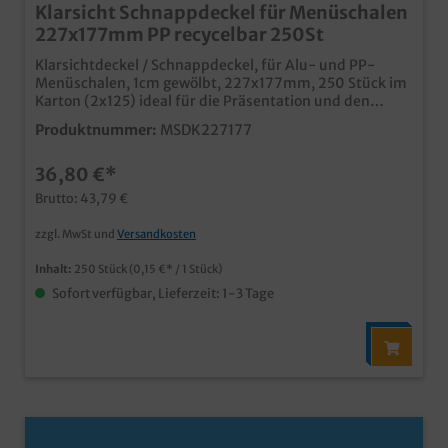
Klarsicht Schnappdeckel für Menüschalen
227x177mm PP recycelbar 250St
Klarsichtdeckel / Schnappdeckel, für Alu- und PP-
Menüschalen, 1cm gewölbt, 227x177mm, 250 Stück im
Karton (2x125) ideal für die Präsentation und den
Transport von Menüs in Aluminium- oder PP-
Produktnummer:
MSDK227177
Menüschalenpraktische Alternative zu Versiegelung
oder Falzdeckeln (Alu) fester und dichter Verschluss,
36,80 €*
dennoch schnell und einfach abnehmbarrecycelbares
PP Material
Brutto: 43,79 €
zzgl. MwSt und
Versandkosten
Inhalt:
250 Stück
(0,15 €* / 1 Stück)
Sofort verfügbar, Lieferzeit: 1-3 Tage