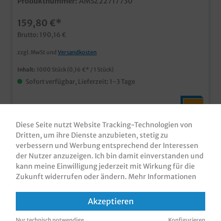
Produktnummer:
AMSZ22717730
Einsatz in Menüdienst und Gastroservice passende
Deckel in verschiedenen Designs und Materialien
159,80 €*
erhältlich Maschinenfest und stapelbar Professionelle
extrastarke Qualität (Abbildung kann Vergleichsartikel
Brutto: 190,16 €
zeigen)
zzgl. MwSt und
Versandkosten
Inhalt:
1000 Stück
(0,16 €* / 1 Stück)
Sofort verfügbar, Lieferzeit: 1-3 Tage
Diese Seite nutzt Website Tracking-Technologien von
Dritten, um ihre Dienste anzubieten, stetig zu
verbessern und Werbung entsprechend der Interessen
der Nutzer anzuzeigen. Ich bin damit einverstanden und
kann meine Einwilligung jederzeit mit Wirkung für die
Zukunft widerrufen oder ändern.
Mehr Informationen
Akzeptieren
Nur technisch notwendige
Konfigurieren