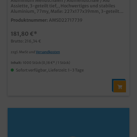
Aluminium Menüschalen / Alumenüschale / Alu
Assiette, 3-geteilt tief, , Hochwertiges und stabiles
Aluminium, 77my, Maße: 227x177x39mm, 3-geteilt
1000 Stück im Karton unsere extra starke Profi
Produktnummer:
AMSD22717739
Variante für den Einsatz in Verschließmaschinen und
Automaten Ideal für den professionellen Einsatz in
181,80 €*
Menüdienst und Gastroservice tiefe Ausführung für
größere Portionen passende Deckel in verschiedenen
Brutto: 216,34 €
Designs und Materialien erhältlich Maschinenfest und
stapelbar
zzgl. MwSt und
Versandkosten
Inhalt:
1000 Stück
(0,18 €* / 1 Stück)
Sofort verfügbar, Lieferzeit: 1-3 Tage