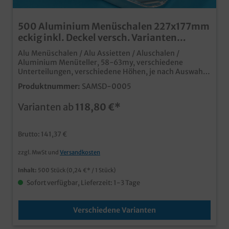
500 Aluminium Menüschalen 227x177mm
eckig inkl. Deckel versch. Varianten
wählbar
Alu Menüschalen / Alu Assietten / Aluschalen /
Aluminium Menüteller, 58-63my, verschiedene
Unterteilungen, verschiedene Höhen, je nach Auswahl
Grundmaß: 227x177mm (flach: 30mm hoch / tief:
Produktnummer:
SAMSD-0005
39mm hoch) jeweils 500 Schalen + 500 Deckel "Guten
Appetit" stabile Qualität für das manuelle Verschließen
Varianten ab
118,80 €*
ideal für den Einsatz in Imbiss, Außerhaus und
Lieferservice
Brutto: 141,37 €
zzgl. MwSt und
Versandkosten
Inhalt:
500 Stück
(0,24 €* / 1 Stück)
Sofort verfügbar, Lieferzeit: 1-3 Tage
Verschiedene Varianten