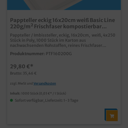
Pappteller eckig 16x20cm weiß Basic Line
220g/m² Frischfaser kompostierbar
1000St
Pappteller / Imbissteller, eckig, 16x20cm, weiß, 4x250
Stück in Poly, 1000 Stück im Karton aus
nachwachsenden Rohstoffen, reines Frischfaser
Material 100% lebensmitteltauglich fett- und
Produktnummer:
PTF160200G
feuchtigkeitsresistent, auch ohne
Kunststoffbeschichtung ideal für den Einsatz in
29,80 €*
Bäckerei, Backshop und Imbiss Pappteller aus
Frischfaser werden nicht aus Recyclingmaterial oder
Brutto: 35,46 €
dessen anteiliger Zusetzung hergestellt. Dadurch
können auch keine Chemikalienreste oder Zusätze aus
zzgl. MwSt und
Versandkosten
vorangegangenen Recyclingschritten enthalten sein,
die die Lebensmitteltauglichkeit beeinflussen könnten.
Inhalt:
1000 Stück
(0,03 €* / 1 Stück)
Durch das Frischfasermaterial ist der Pappteller oder
Sofort verfügbar, Lieferzeit: 1-3 Tage
die Pappschale gleichzeitig weit hochwertiger und
feuchtigkeitsresistenter als ein papierbeschichteter
Teller und erreicht nahezu die Qualität einer
Kunststoffbeschichtung.