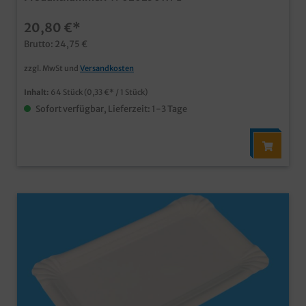
Gastro und Gewerbe angenehme, saugstarke 2 Lagen
weiße ansprechende Optik günstiges Großverbraucher
20,80 €*
PaketProfi Line, abgestimmt und optimiert für
Großverbraucher, klare unbedruckte Poly
Brutto: 24,75 €
zzgl. MwSt und
Versandkosten
Inhalt:
64 Stück
(0,33 €* / 1 Stück)
Sofort verfügbar, Lieferzeit: 1-3 Tage