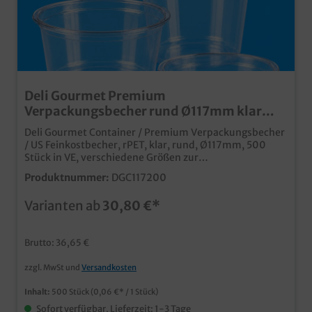
Deli Gourmet Premium
Verpackungsbecher rund Ø117mm klar
rPET 500St. versch. Größen
Deli Gourmet Container / Premium Verpackungsbecher
/ US Feinkostbecher, rPET, klar, rund, Ø117mm, 500
Stück in VE, verschiedene Größen zur
Auswahlhochwertiger und stabiler
Produktnummer:
DGC117200
Verpackungsbecherbekannt aus dem US Feinkost
Geschäftaus recyceltem, und wieder recycelbarem PET
Varianten ab
30,80 €*
Kunststoffpraktische Lösung für den
Lebensmittelhandelverschiedene praktische Größen
für zahlreiche Einsätzeauch individuell bedruckbar
Brutto: 36,65 €
zzgl. MwSt und
Versandkosten
Inhalt:
500 Stück
(0,06 €* / 1 Stück)
Sofort verfügbar, Lieferzeit: 1-3 Tage