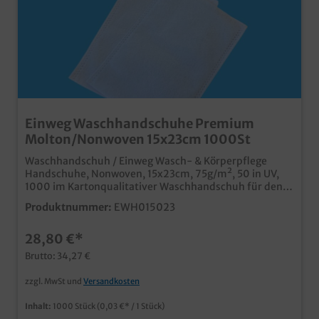
Einweg Waschhandschuhe Premium
Molton/Nonwoven 15x23cm 1000St
Waschhandschuh / Einweg Wasch- & Körperpflege
Handschuhe, Nonwoven, 15x23cm, 75g/m², 50 in UV,
1000 im Kartonqualitativer Waschhandschuh für den
professionellen Einsatzangenehm zur Haut, ideal für
Produktnummer:
EWH015023
die Körperpflegeuniverselle Größe für alle
Anwenderstabiles Viscose/Polyester Gemisch für
28,80 €*
optimale Reißfestigkeitideale Lösung
Pflegeeinrichtungen, Hotels, Wellness, etc.
Brutto: 34,27 €
zzgl. MwSt und
Versandkosten
Inhalt:
1000 Stück
(0,03 €* / 1 Stück)