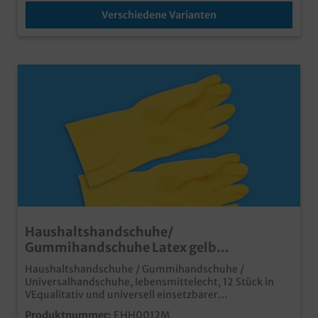
Verschiedene Varianten
Haushaltshandschuhe/
Gummihandschuhe Latex gelb
lebensmittelecht 12St. versch. Größen
Haushaltshandschuhe / Gummihandschuhe /
wählbar
Universalhandschuhe, lebensmittelecht, 12 Stück in
VEqualitativ und universell einsetzbarer
Gummihandschuhauch für den Umgang mit
Produktnummer:
EHH0012M