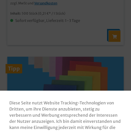
zzgl. MwSt und
Versandkosten
Inhalt:
500 Stück
(0,21 €* / 1 Stück)
Sofort verfügbar, Lieferzeit: 1-3 Tage
Tipp
Diese Seite nutzt Website Tracking-Technologien von
Dritten, um ihre Dienste anzubieten, stetig zu
verbessern und Werbung entsprechend der Interessen
der Nutzer anzuzeigen. Ich bin damit einverstanden und
Tissue Servietten 33x33cm 1/4 Falz (auf
kann meine Einwilligung jederzeit mit Wirkung für die