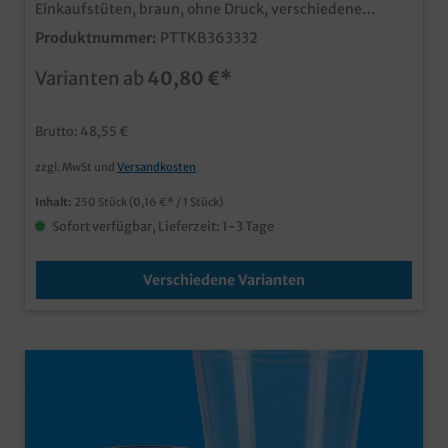
Einkaufstüten, braun, ohne Druck, verschiedene
Größen gemäß Auswahl, 90g-110g/m² je nach Größe
Produktnummer:
PTTKB363332
moderne und edle Papiertragetaschen ideal für den
anspruchsvollen Einsatz in Gastronomie und
Varianten ab
40,80 €*
Einzelhandel mit stabilem Kordelgriff aus Papiernach
dem Einsatz im Altpapier recycelbar ab 5000 Stück
auch individuell bedruckbar, senden Sie uns einfach
Brutto: 48,55 €
eine Angebotsanfrage
zzgl. MwSt und
Versandkosten
Inhalt:
250 Stück
(0,16 €* / 1 Stück)
Sofort verfügbar, Lieferzeit: 1-3 Tage
Verschiedene Varianten