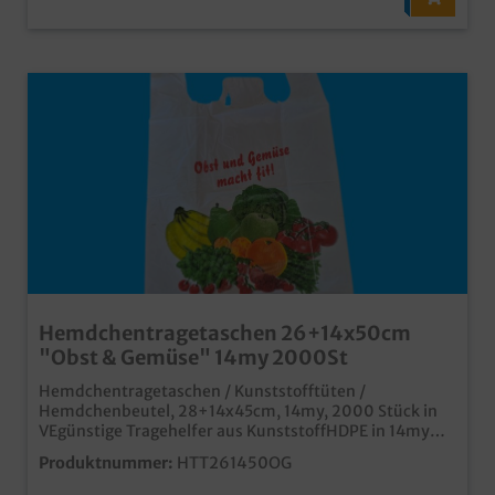
Hemdchentragetaschen 26+14x50cm
"Obst & Gemüse" 14my 2000St
Hemdchentragetaschen / Kunststofftüten /
Hemdchenbeutel, 28+14x45cm, 14my, 2000 Stück in
VEgünstige Tragehelfer aus KunststoffHDPE in 14my
(nicht vom Plastiktütenverbot betroffen)stabile
Produktnummer:
HTT261450OG
Qualitätmit passendem Motiv für den Obst & Gemüse
Verkaufauch individuell bedruckbar