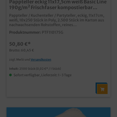
Pappteller eckig 11x17,5cm weiß Basic Line
190g/m² Frischfaser kompostierbar
2500St
Pappteller / Kuchenteller / Partyteller, eckig, 11x17cm,
weiß, 10x250 Stück in Poly, 2.500 Stück im Karton aus
nachwachsenden Rohstoffen, reines
Frischfasermaterial 100% lebensmitteltauglich fett-
Produktnummer:
PTF110175G
und feuchtigkeitsresistent, auch ohne
Kunststoffbeschichtung ideal für den Einsatz in
50,80 €*
Bäckerei, Backshop und Imbiss Pappteller aus
Frischfaser werden nicht aus Recyclingmaterial oder
Brutto: 60,45 €
dessen anteiliger Zusetzung hergestellt. Dadurch
können auch keine Chemikalienreste oder Zusätze aus
zzgl. MwSt und
Versandkosten
vorangegangenen Recyclingschritten enthalten sein,
die die Lebensmitteltauglichkeit beeinflussen könnten.
Inhalt:
2500 Stück
(0,02 €* / 1 Stück)
Durch das Frischfasermaterial ist der Pappteller oder
Sofort verfügbar, Lieferzeit: 1-3 Tage
die Pappschale gleichzeitig weit hochwertiger und
feuchtigkeitsresistenter als ein papierbeschichteter
Teller und erreicht nahezu die Qualität einer
Kunststoffbeschichtung.