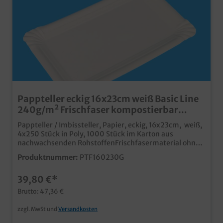
Pappteller eckig 16x23cm weiß Basic Line
240g/m² Frischfaser kompostierbar
1000St
Pappteller / Imbissteller, Papier, eckig, 16x23cm, weiß,
4x250 Stück in Poly, 1000 Stück im Karton aus
nachwachsenden RohstoffenFrischfasermaterial ohne
Kunststoff und Recyclinganteil 100%
Produktnummer:
PTF160230G
lebensmitteltauglich fett- und feuchtigkeitsresistent,
auch ohne Kunststoffbeschichtung ideal für den Einsatz
39,80 €*
in Bäckerei, Backshop und Imbiss Pappteller aus
Frischfaser werden nicht aus Recyclingmaterial oder
Brutto: 47,36 €
dessen anteilige Zusetzung hergestellt. Dadurch
können auch keine Chemikalienreste oder Zusätze aus
zzgl. MwSt und
Versandkosten
vorangegangenen Recyclingschritten enthalten sein,