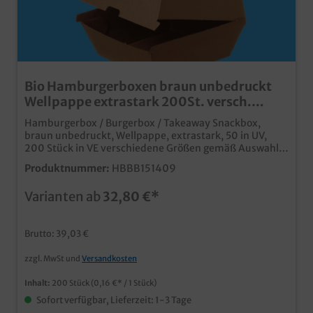
Bio Hamburgerboxen braun unbedruckt
Wellpappe extrastark 200St. versch.
Größen
Hamburgerbox / Burgerbox / Takeaway Snackbox,
braun unbedruckt, Wellpappe, extrastark, 50 in UV,
200 Stück in VE verschiedene Größen gemäß Auswahl, L
> 11,5x11,5x9cm (Bodenmaß) 14,5x14,5cm (Öffnung)XL
Produktnummer:
HBBB151409
> 13x13x9cm (Bodenmaß) 15,2x15,2cm (Öffnung) 📦
Hohe Stabilität durch Wellpappe🍔 Optimaler Schutz
Varianten ab
32,80 €*
für Burger und Snacks♨️ Gute Wärmeisolierung für
längere Frische🌱 Recyclingfähige Verpackung aus
Papier🚚 Ideal für Take-away und Lieferservice🎨
Brutto: 39,03 €
Perfekt für individuelle Bedruckungen und Branding
zzgl. MwSt und
Versandkosten
Inhalt:
200 Stück
(0,16 €* / 1 Stück)
Sofort verfügbar, Lieferzeit: 1-3 Tage