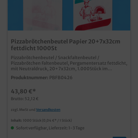
Pizzabrötchenbeutel Papier 20+7x32cm
fettdicht 1000St
Pizzabrötchenbeutel / Snackfaltenbeutel /
Pizzabrötchen Faltenbeutel, Pergamentersatz fettdicht,
mit Neutraldruck, 20+7x32cm, 1.000Stück im
Kartonpraktische Faltenbeutel für den
Produktnummer:
PBFB0426
Außerhausverkauf in italienischen Restaurants und
Imbissbetriebenumweltfreundliches aber
43,80 €*
fettresistentes Pergamentersatzpapiermit
Neutraldruck für die italienische Gastronomieauch
Brutto: 52,12 €
individuell bedruckbar
zzgl. MwSt und
Versandkosten
Inhalt:
1000 Stück
(0,04 €* / 1 Stück)
Sofort verfügbar, Lieferzeit: 1-3 Tage