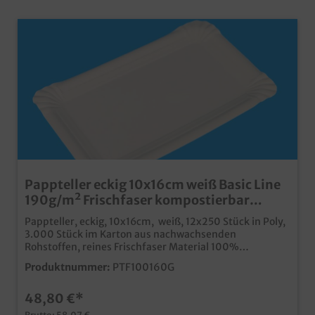
Pappteller eckig 10x16cm weiß Basic Line
190g/m² Frischfaser kompostierbar
3.000St
Pappteller, eckig, 10x16cm, weiß, 12x250 Stück in Poly,
3.000 Stück im Karton aus nachwachsenden
Rohstoffen, reines Frischfaser Material 100%
lebensmitteltauglich fett- und feuchtigkeitsresistent,
Produktnummer:
PTF100160G
auch ohne Kunststoffbeschichtung ideal für den Einsatz
in Bäckerei, Backshop und Imbiss Pappteller aus
48,80 €*
Frischfaser werden nicht aus Recyclingmaterial oder
dessen anteilige Zusetzung hergestellt. Dadurch
Brutto: 58,07 €