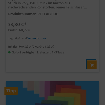
Stück in Poly, 1500 Stück im Karton aus
nachwachsenden Rohstoffen, reines Frischfaser
Material 100% lebensmitteltauglich fett- und
Produktnummer:
PTF130200G
feuchtigkeitsresistent, auch ohne
Kunststoffbeschichtung ideal für den Einsatz in
33,80 €*
Bäckerei, Backshop und Imbiss Pappteller aus
Frischfaser werden nicht aus Recyclingmaterial oder
Brutto: 40,22 €
dessen anteilige Zusetzung hergestellt. Dadurch
können auch keine Chemikalienreste oder Zusätze aus
zzgl. MwSt und
Versandkosten
vorangegangenen Recyclingschritten enthalten sein,
die die Lebensmitteltauglichkeit beeinflussen könnten.
Inhalt:
1500 Stück
(0,02 €* / 1 Stück)
Durch das Frischfasermaterial ist der Pappteller oder
Sofort verfügbar, Lieferzeit: 1-3 Tage
die Pappschale gleichzeitig weit hochwertiger und
feuchtigkeitsresistenter als ein papierbeschichteter
Teller und erreicht nahezu die Qualität einer
Kunststoffbeschichtung.
Tipp