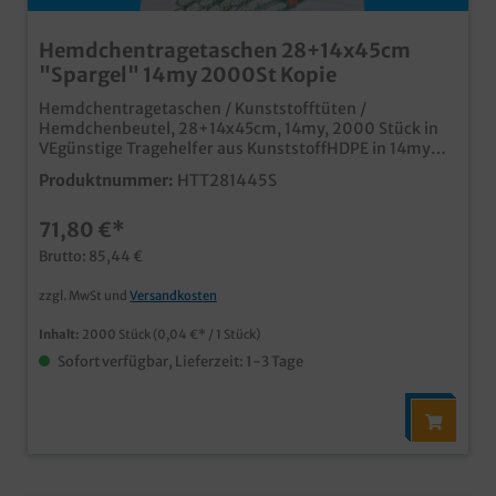
Hemdchentragetaschen 28+14x45cm
"Spargel" 14my 2000St Kopie
Hemdchentragetaschen / Kunststofftüten /
Hemdchenbeutel, 28+14x45cm, 14my, 2000 Stück in
VEgünstige Tragehelfer aus KunststoffHDPE in 14my
(nicht vom Plastiktütenverbot betroffen)stabile
Produktnummer:
HTT281445S
Qualitätmit passendem Motiv für den
Spargelverkaufauch individuell bedruckbar
71,80 €*
Brutto: 85,44 €
zzgl. MwSt und
Versandkosten
Inhalt:
2000 Stück
(0,04 €* / 1 Stück)
Sofort verfügbar, Lieferzeit: 1-3 Tage