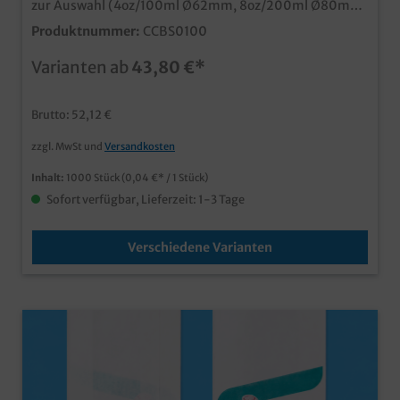
zur Auswahl (4oz/100ml Ø62mm, 8oz/200ml Ø80mm,
12oz/300ml Ø90mm) qualitativer Heißgetränkebecher
Produktnummer:
CCBS0100
aus Papierideal für den Coffee to Go Verkaufmit
nachhaltiger Bio PLA Beschichtungedler schwarzer
Varianten ab
43,80 €*
Neutraldruckmit SUPD Kennzeichnung
Brutto: 52,12 €
zzgl. MwSt und
Versandkosten
Inhalt:
1000 Stück
(0,04 €* / 1 Stück)
Sofort verfügbar, Lieferzeit: 1-3 Tage
Verschiedene Varianten