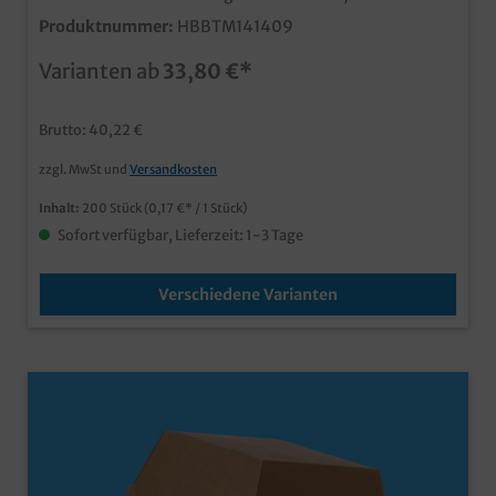
11,5x11,5x9cm (Bodenmaß) 14,5x14,5cm (Öffnung)XL >
Produktnummer:
HBBTM141409
13x13x9cm (Bodenmaß) 15,2x15,2cm (Öffnung) 📦
Hohe Stabilität durch Wellpappe🍔 Optimaler Schutz
Varianten ab
33,80 €*
für Burger und Snacks♨️ Gute Wärmeisolierung für
längere Frische🌱 Recyclingfähige Verpackung aus
Papier🚚 Ideal für Take-away und Lieferservice🎨
Brutto: 40,22 €
Perfekt für individuelle Bedruckungen und Branding
zzgl. MwSt und
Versandkosten
Inhalt:
200 Stück
(0,17 €* / 1 Stück)
Sofort verfügbar, Lieferzeit: 1-3 Tage
Verschiedene Varianten