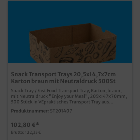
Snack Transport Trays 20,5x14,7x7cm
Karton braun mit Neutraldruck 500St
Snack Tray / Fast Food Transport Tray, Karton, braun,
mit Neutraldruck "Enjoy your Meal", 205x147x70mm,
500 Stück in VEpraktisches Transport Tray aus
Kartonideal für den Fastfood und Imbissbereichmit
Produktnummer:
ST201407
modernem Neutraldruck für die
Gastronomiepraktischer und platzsparender
102,80 €*
Automatikkartonauch individuell bedruckbar, oder in
anderen Größen produzierbar
Brutto: 122,33 €