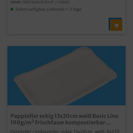
die die Lebensmitteltauglichkeit beeinflussen könnten.
Inhalt:
1000 Stück
(0,04 €* / 1 Stück)
Durch das Frischfasermaterial ist der Pappteller oder
Sofort verfügbar, Lieferzeit: 1-3 Tage
die Pappschale gleichzeitig weit hochwertiger und
feuchtigkeitsresistenter als ein papierbeschichteter
Teller und erreicht nahezu die Qualität einer
Kunststoffbeschichtung.
Pappteller eckig 13x20cm weiß Basic Line
190g/m² Frischfaser kompostierbar
1500St
Pappteller / Imbissteller, eckig, 13x20cm, weiß, 6x250