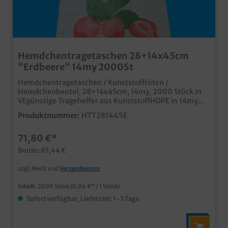
Hemdchentragetaschen 28+14x45cm
"Erdbeere" 14my 2000St
Hemdchentragetaschen / Kunststofftüten /
Hemdchenbeutel, 28+14x45cm, 14my, 2000 Stück in
VEgünstige Tragehelfer aus KunststoffHDPE in 14my
(nicht vom Plastiktütenverbot betroffen)stabile
Produktnummer:
HTT281445E
Qualitätmit passendem Motiv für den
Erdbeerverkaufauch individuell bedruckbar
71,80 €*
Brutto: 85,44 €
zzgl. MwSt und
Versandkosten
Inhalt:
2000 Stück
(0,04 €* / 1 Stück)
Sofort verfügbar, Lieferzeit: 1-3 Tage