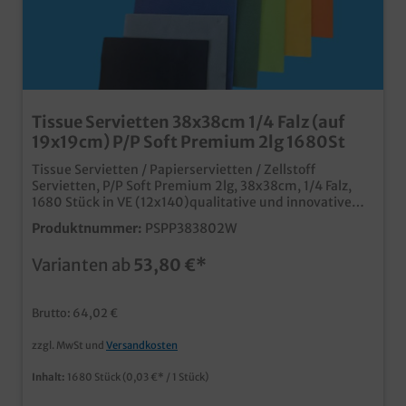
Tissue Servietten 38x38cm 1/4 Falz (auf
19x19cm) P/P Soft Premium 2lg 1680St
Tissue Servietten / Papierservietten / Zellstoff
Servietten, P/P Soft Premium 2lg, 38x38cm, 1/4 Falz,
1680 Stück in VE (12x140)qualitative und innovative
Premium Servietten in Point/Point
Produktnummer:
PSPP383802W
Prägungstoffähnliche Optik, ähnlich wie Airlaidabsolute
Preis/Leistung Alternative zu herkömmlichen 3-lagigen
Varianten ab
53,80 €*
Serviettenextrem voluminös, saugstark und weichfalt-
und aufrichtbar, ideal für Ihre
Tischdekorationverschiedene frische und moderne
Brutto: 64,02 €
Farbennatürlich auch individuell bedruckbar, fragen Sie
unseren Kundenservice
zzgl. MwSt und
Versandkosten
Inhalt:
1680 Stück
(0,03 €* / 1 Stück)