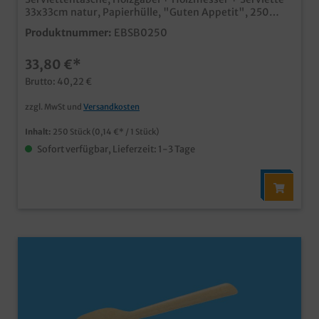
33x33cm natur, Papierhülle, "Guten Appetit", 250
Stück in VEPraktisches und hygienisches Einweg
Produktnummer:
EBSB0250
BestecksetMesser und Gabel aus Birkenholz, schnell
nachwachsendAlternative zum verbotenen Plastik
33,80 €*
EinwegbesteckIn umweltfreundlicher
PapierhülleIndividuell bedruckbar
Brutto: 40,22 €
zzgl. MwSt und
Versandkosten
Inhalt:
250 Stück
(0,14 €* / 1 Stück)
Sofort verfügbar, Lieferzeit: 1-3 Tage