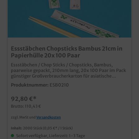
Essstäbchen Chopsticks Bambus 21cm in
Papierhülle 20x 100 Paar
Essstäbchen / Chop Sticks / Chopsticks, Bambus,
paarweise gepackt, 210mm lang, 20x 100 Paar im Pack
günstiger Großverbraucherkarton für asiatische
Imbissbetriebe und Bistros umweltfreundlich aus
Produktnummer:
ESB0210
Bambusholz in Papierhülle Die Hülle kann auch
individuell bedruckt werden, fragen Sie einfach
92,80 €*
unseren Kundenservice
Brutto: 110,43 €
zzgl. MwSt und
Versandkosten
Inhalt:
2000 Stück
(0,05 €* / 1 Stück)
Sofort verfügbar, Lieferzeit: 1-3 Tage