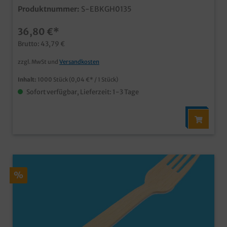
Snack- und Imbissbereichideal für Kuchen,
Produktnummer:
S-EBKGH0135
Imbissprodukte, Snacks, etc.nachhaltige Einwegbesteck
Lösung
36,80 €*
Brutto: 43,79 €
zzgl. MwSt und
Versandkosten
Inhalt:
1000 Stück
(0,04 €* / 1 Stück)
Sofort verfügbar, Lieferzeit: 1-3 Tage
%