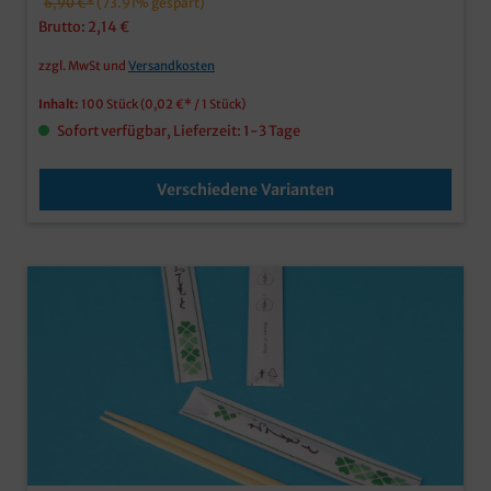
6,90 €*
(73.91% gespart)
Brutto: 2,14 €
zzgl. MwSt und
Versandkosten
Inhalt:
100 Stück
(0,02 €* / 1 Stück)
Sofort verfügbar, Lieferzeit: 1-3 Tage
Verschiedene Varianten