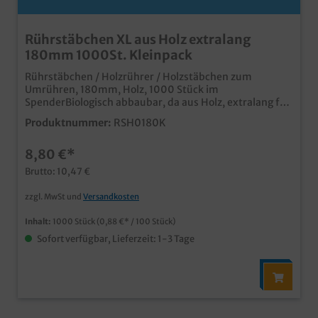
Rührstäbchen XL aus Holz extralang
180mm 1000St. Kleinpack
Rührstäbchen / Holzrührer / Holzstäbchen zum
Umrühren, 180mm, Holz, 1000 Stück im
SpenderBiologisch abbaubar, da aus Holz, extralang für
Cappuccino, Latte Macchiato usw.günstiges
Produktnummer:
RSH0180K
Großverbraucherpack
8,80 €*
Brutto: 10,47 €
zzgl. MwSt und
Versandkosten
Inhalt:
1000 Stück
(0,88 €* / 100 Stück)
Sofort verfügbar, Lieferzeit: 1-3 Tage