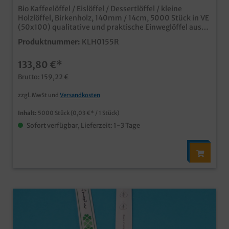
Bio Kaffeelöffel / Eislöffel / Dessertlöffel / kleine
Holzlöffel, Birkenholz, 140mm / 14cm, 5000 Stück in VE
(50x100) qualitative und praktische Einweglöffel aus
Holz umweltfreundlich und nachhaltig aus heimischen
Produktnummer:
KLH0155R
Birkenholz ideale Lösung für Coffee to go, Eiskrem,
Gastronomie und Catering
133,80 €*
Brutto: 159,22 €
zzgl. MwSt und
Versandkosten
Inhalt:
5000 Stück
(0,03 €* / 1 Stück)
Sofort verfügbar, Lieferzeit: 1-3 Tage