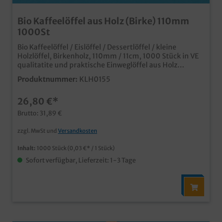
Bio Kaffeelöffel aus Holz (Birke) 110mm
1000St
Bio Kaffeelöffel / Eislöffel / Dessertlöffel / kleine
Holzlöffel, Birkenholz, 110mm / 11cm, 1000 Stück in VE
qualitatite und praktische Einweglöffel aus Holz
umweltfreundlich und nachhaltig aus heimischen
Produktnummer:
KLH0155
Birkenholz ideale Lösung für Coffee to go, Eiskrem,
Gastronomie und Catering
26,80 €*
Brutto: 31,89 €
zzgl. MwSt und
Versandkosten
Inhalt:
1000 Stück
(0,03 €* / 1 Stück)
Sofort verfügbar, Lieferzeit: 1-3 Tage