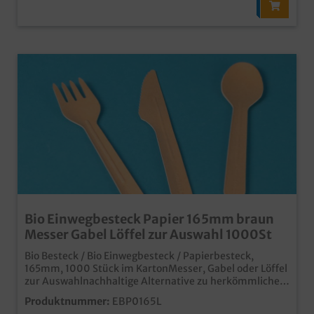
Bio Einwegbesteck Papier 165mm braun
Messer Gabel Löffel zur Auswahl 1000St
Bio Besteck / Bio Einwegbesteck / Papierbesteck,
165mm, 1000 Stück im KartonMesser, Gabel oder Löffel
zur Auswahlnachhaltige Alternative zu herkömmlichem
Einwegbesteck aus Plastikextra stabilkunststofffreie
Produktnummer:
EBP0165L
Beschichtung für angenehmes MundgefühlSUPD