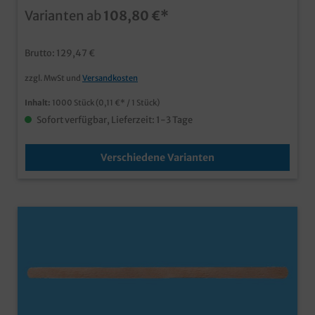
konform (Einwegkunststoff Verordnung), darf als
Varianten ab
108,80 €*
Einwegbesteck weiterhin verwendet werden
Brutto: 129,47 €
zzgl. MwSt und
Versandkosten
Inhalt:
1000 Stück
(0,11 €* / 1 Stück)
Sofort verfügbar, Lieferzeit: 1-3 Tage
Verschiedene Varianten