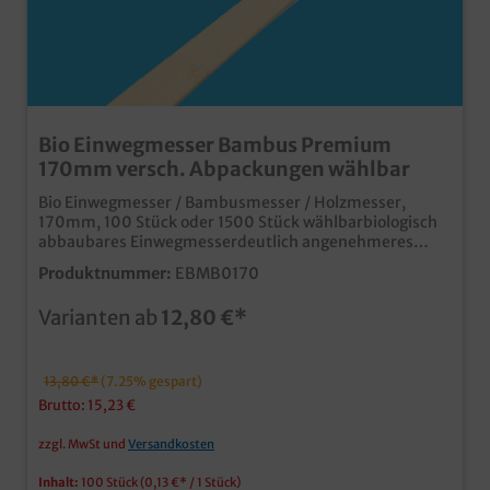
Bio Einwegmesser Bambus Premium
170mm versch. Abpackungen wählbar
Bio Einwegmesser / Bambusmesser / Holzmesser,
170mm, 100 Stück oder 1500 Stück wählbarbiologisch
abbaubares Einwegmesserdeutlich angenehmeres
Mundgefühl als herkömmliche Holzmesserextrastarke
Produktnummer:
EBMB0170
Haptik
Varianten ab
12,80 €*
13,80 €*
(7.25% gespart)
Brutto: 15,23 €
zzgl. MwSt und
Versandkosten
Inhalt:
100 Stück
(0,13 €* / 1 Stück)