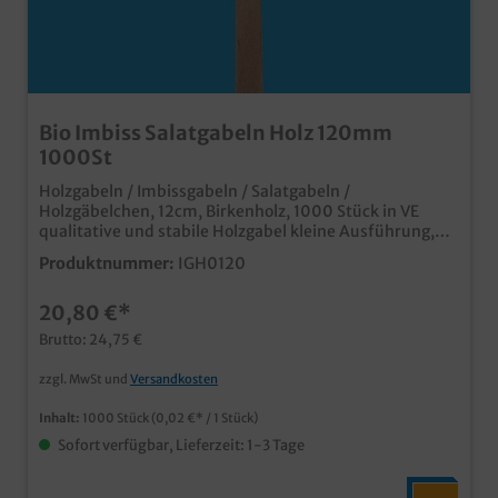
Bio Imbiss Salatgabeln Holz 120mm
1000St
Holzgabeln / Imbissgabeln / Salatgabeln /
Holzgäbelchen, 12cm, Birkenholz, 1000 Stück in VE
qualitative und stabile Holzgabel kleine Ausführung,
ideal für Salate und Snacks umweltfreundliches
Produktnummer:
IGH0120
Produkt in Gastronomie, Streetfood und Catering aus
schnell nachwachsendem, heimischen Birkenholz
20,80 €*
Brutto: 24,75 €
zzgl. MwSt und
Versandkosten
Inhalt:
1000 Stück
(0,02 €* / 1 Stück)
Sofort verfügbar, Lieferzeit: 1-3 Tage