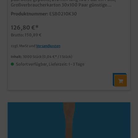
Großverbraucherkarton 30x100 Paar günstige
Großverbrauchereinheit für asiatische
Produktnummer:
ESB0210K30
Imbissbetriebe und Bistros umweltfreundlich aus
Bambusholz in Papierhülle Die Hülle kann auch
126,80 €*
individuell bedruckt werden, fragen Sie einfach
unseren Kundenservice
Brutto: 150,89 €
zzgl. MwSt und
Versandkosten
Inhalt:
3000 Stück
(0,04 €* / 1 Stück)
Sofort verfügbar, Lieferzeit: 1-3 Tage