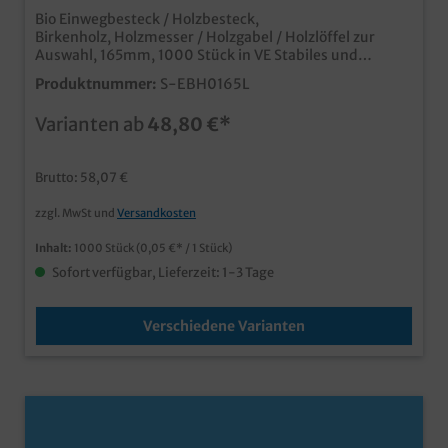
Bio Einwegbesteck / Holzbesteck,
Birkenholz, Holzmesser / Holzgabel / Holzlöffel zur
Auswahl, 165mm, 1000 Stück in VE Stabiles und
umweltfreundliches Einwegbesteck aus 100%
Produktnummer:
S-EBH0165L
Biomaterial (Holz) ideal für dem nachhaltigen Einsatz in
Gastronomie und Catering
Varianten ab
48,80 €*
Brutto: 58,07 €
zzgl. MwSt und
Versandkosten
Inhalt:
1000 Stück
(0,05 €* / 1 Stück)
Sofort verfügbar, Lieferzeit: 1-3 Tage
Verschiedene Varianten