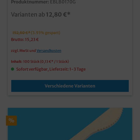
Produktnummer:
EBLB0170G
Holzlöffelextrastarke Haptik
Varianten ab
12,80 €*
152,80 €*
(3.93% gespart)
Brutto: 15,23 €
zzgl. MwSt und
Versandkosten
Inhalt:
100 Stück
(0,13 €* / 1 Stück)
Sofort verfügbar, Lieferzeit: 1-3 Tage
Verschiedene Varianten
%