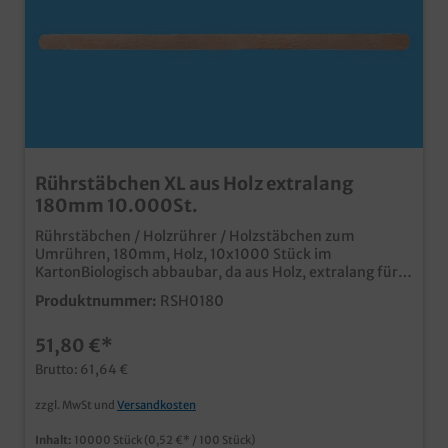
Rührstäbchen XL aus Holz extralang
180mm 10.000St.
Rührstäbchen / Holzrührer / Holzstäbchen zum
Umrühren, 180mm, Holz, 10x1000 Stück im
KartonBiologisch abbaubar, da aus Holz, extralang für
Cappuccino, Latte Macchiato usw.günstiges
Produktnummer:
RSH0180
Großverbraucherpackzertifiziert lebensmitteltauglich
51,80 €*
Brutto: 61,64 €
zzgl. MwSt und
Versandkosten
Inhalt:
10000 Stück
(0,52 €* / 100 Stück)