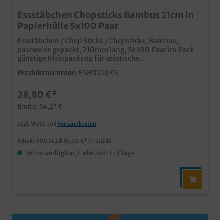
Essstäbchen Chopsticks Bambus 21cm in
Papierhülle 5x100 Paar
Essstäbchen / Chop Sticks / Chopsticks, Bambus,
paarweise gepackt, 210mm lang, 5x 100 Paar im Pack
günstige Kleinpackung für asiatische
Imbissbetriebe und Bistros umweltfreundlich aus
Produktnummer:
ESB0210K5
Bambusholz in Papierhülle Die Hülle kann auch
individuell bedruckt werden, fragen Sie einfach
28,80 €*
unseren Kundenservice
Brutto: 34,27 €
zzgl. MwSt und
Versandkosten
Inhalt:
500 Stück
(0,06 €* / 1 Stück)
Sofort verfügbar, Lieferzeit: 1-3 Tage