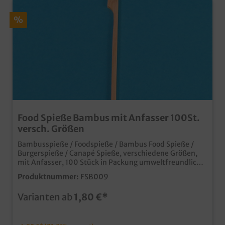
%
Food Spieße Bambus mit Anfasser 100St.
versch. Größen
Bambusspieße / Foodspieße / Bambus Food Spieße /
Burgerspieße / Canapé Spieße, verschiedene Größen,
mit Anfasser, 100 Stück in Packung umweltfreundliche
Foodspieße stabil und in verschiedenen Längen ideal
Produktnummer:
FSB009
für Burger, Fingerfood, Verkostungen, usw.
Varianten ab
1,80 €*