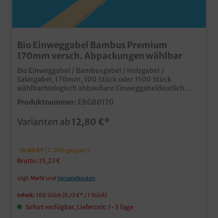
Bio Einweggabel Bambus Premium
170mm versch. Abpackungen wählbar
Bio Einweggabel / Bambusgabel / Holzgabel /
Salatgabel, 170mm, 100 Stück oder 1500 Stück
wählbarbiologisch abbaubare Einweggabeldeutlich
angenehmeres Mundgefühl als herkömmliche
Produktnummer:
EBGB0170
Holzgabelnextrastarke Haptik
Varianten ab
12,80 €*
13,80 €*
(7.25% gespart)
Brutto: 15,23 €
zzgl. MwSt und
Versandkosten
Inhalt:
100 Stück
(0,13 €* / 1 Stück)
Sofort verfügbar, Lieferzeit: 1-3 Tage