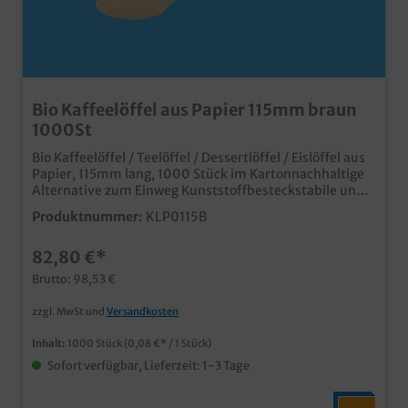
Bio Kaffeelöffel aus Papier 115mm braun
1000St
Bio Kaffeelöffel / Teelöffel / Dessertlöffel / Eislöffel aus
Papier, 115mm lang, 1000 Stück im Kartonnachhaltige
Alternative zum Einweg Kunststoffbesteckstabile und
günstige Einweglösungbiologisch abbaubar und SUPD
Produktnummer:
KLP0115B
konformfür verschiedene Bereiche in Gastronomie,
Imbiss und Catering nutzbar
82,80 €*
Brutto: 98,53 €
zzgl. MwSt und
Versandkosten
Inhalt:
1000 Stück
(0,08 €* / 1 Stück)
Sofort verfügbar, Lieferzeit: 1-3 Tage