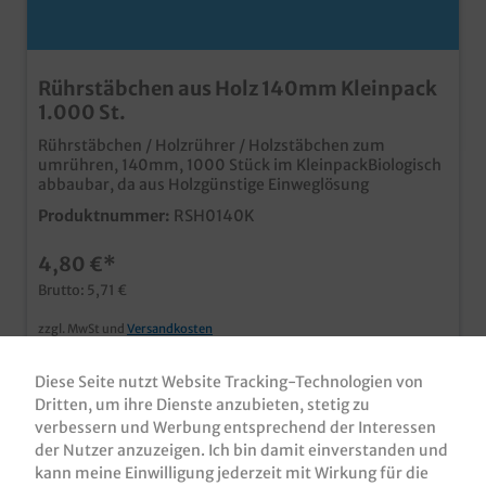
Rührstäbchen aus Holz 140mm Kleinpack
1.000 St.
Rührstäbchen / Holzrührer / Holzstäbchen zum
umrühren, 140mm, 1000 Stück im KleinpackBiologisch
abbaubar, da aus Holzgünstige Einweglösung
Produktnummer:
RSH0140K
4,80 €*
Brutto: 5,71 €
zzgl. MwSt und
Versandkosten
Inhalt:
1000 Stück
(0,48 €* / 100 Stück)
Diese Seite nutzt Website Tracking-Technologien von
Sofort verfügbar, Lieferzeit: 1-3 Tage
Dritten, um ihre Dienste anzubieten, stetig zu
verbessern und Werbung entsprechend der Interessen
der Nutzer anzuzeigen. Ich bin damit einverstanden und
kann meine Einwilligung jederzeit mit Wirkung für die