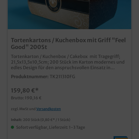
Tortenkartons / Kuchenbox mit Griff "Feel
Good" 200St
Tortenkarton / Kuchenbox / Cakebox mit Tragegriff;
21,5x13,5x10,5cm; 200 Stück im Karton modernes und
edles Design für den anspruchsvollen Einsatz in
Kaffeehaus, Café, Konditorei und Bäckerei praktisch
Produktnummer:
TK211310FG
und stylisch für Kuchen, Torten, Gebäck aber auch
Donutsm Muffins, Cupcakes usw. Qualität "Made in
159,80 €*
Germany" auch mit Ihrem Unternehmensdesign oder
Werbedruck produzierbar, unser Kundenservice freut
Brutto: 190,16 €
sich auf Ihre Anfrage
zzgl. MwSt und
Versandkosten
Inhalt:
200 Stück
(0,80 €* / 1 Stück)
Sofort verfügbar, Lieferzeit: 1-3 Tage