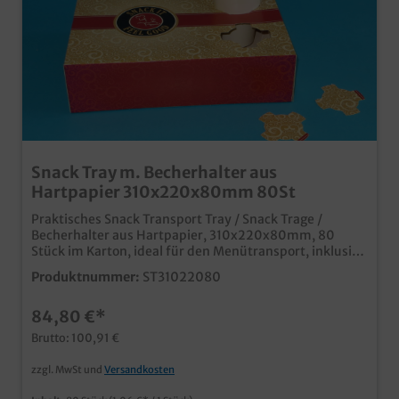
Snack Tray m. Becherhalter aus
Hartpapier 310x220x80mm 80St
Praktisches Snack Transport Tray / Snack Trage /
Becherhalter aus Hartpapier, 310x220x80mm, 80
Stück im Karton, ideal für den Menütransport, inklusive
Becherhalter für 2 Becher passend im Neutralmotiv
Produktnummer:
ST31022080
"Feel good" ideal für Coffee to go, den Ausschank oder
Fastfood Bereich sicherer Transport von Trinkbechern
84,80 €*
z.B. im Auto aus umweltfreundlichem Hartpapier
Qualität "Made in Germany" auch in Ihrem
Brutto: 100,91 €
individuellen Design bedruckbar, unser Kundenservice
steht Ihnen diesbezüglich gern zur Verfügung
zzgl. MwSt und
Versandkosten