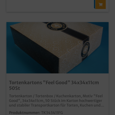
Tortenkartons "Feel Good" 34x34x11cm
50St
Tortenkarton / Tortenbox / Kuchenkarton, Motiv "Feel
Good", 34x34x11cm, 50 Stück im Karton hochwertiger
und stabiler Transportkarton für Torten, Kuchen und
Gebäck modernes und edles Neutralmotiv "Feel Good"
Produktnummer:
TK343411FG
für den anspruchsvollen Einsatz in Kaffeehaus,