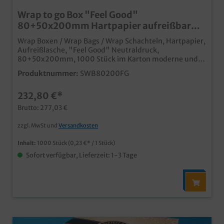
Wrap to go Box "Feel Good"
80+50x200mm Hartpapier aufreißbar
1000St
Wrap Boxen / Wrap Bags / Wrap Schachteln, Hartpapier,
Aufreißlasche, "Feel Good" Neutraldruck,
80+50x200mm, 1000 Stück im Karton moderne und
praktische Wrapverpackungfür ein ganzes Wrap, mit
Produktnummer:
SWB80200FG
praktischer Aufreißlasche für den schnellen To Go
Genuss "Fresh & Tasty" Neutraldruck, ideal zur
232,80 €*
Ergänzung unseres "Feel Good" Sortiments
professioneller Auftritt für Ihr Unternehmen Qualität
Brutto: 277,03 €
Made in Germany, schnell aufgefaltet, befüllt und
durch Aufreisstechnik vom Kunden einfach zu nutzen
zzgl. MwSt und
Versandkosten
Inhalt:
1000 Stück
(0,23 €* / 1 Stück)
Sofort verfügbar, Lieferzeit: 1-3 Tage