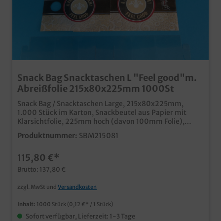
Snack Bag Snacktaschen L "Feel good"m.
Abreißfolie 215x80x225mm 1000St
Snack Bag / Snacktaschen Large, 215x80x225mm,
1.000 Stück im Karton, Snackbeutel aus Papier mit
Klarsichtfolie, 225mm hoch (davon 100mm Folie),
Folieteil abreißbar, bequemer und sauberer Genuss für
Produktnummer:
SBM215081
unterwegs im Neutralmotiv "Feel good" FETTDICHT,
Ideal für Brötchen, Sandwiches, Baguettes usw. Qualität
115,80 €*
"Made in Germany" auch in Ihrem eigenen Motiv
bedruckbar, unser Kundenservice berät Sie gern
Brutto: 137,80 €
zzgl. MwSt und
Versandkosten
Inhalt:
1000 Stück
(0,12 €* / 1 Stück)
Sofort verfügbar, Lieferzeit: 1-3 Tage