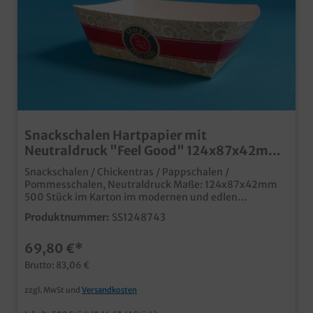
Snackschalen Hartpapier mit
Neutraldruck "Feel Good" 124x87x42mm
500St
Snackschalen / Chickentras / Pappschalen /
Pommesschalen, Neutraldruck Maße: 124x87x42mm
500 Stück im Karton im modernen und edlen
Neutraldesign "Feel good" Ideal für Snacks, Fingerfood,
Produktnummer:
SS1248743
Currywurst, Pommes usw. aus umweltfreundlichen
Hartpapier Qualität "Made in Germany" auch mit
69,80 €*
Ihrem Wunschmotiv bedruckbar, fragen Sie einfach
unseren Kundenservice
Brutto: 83,06 €
zzgl. MwSt und
Versandkosten