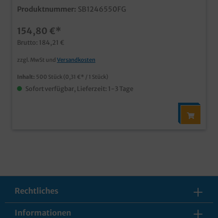
Nuggets & Wings, Snacks usw., Qualität made in
Produktnummer:
SB1246550FG
Germany schon ab 25.000 Stück in Ihrem Neutralmotiv
bedruckbar
154,80 €*
Brutto: 184,21 €
zzgl. MwSt und
Versandkosten
Inhalt:
500 Stück
(0,31 €* / 1 Stück)
Sofort verfügbar, Lieferzeit: 1-3 Tage
Rechtliches
Informationen