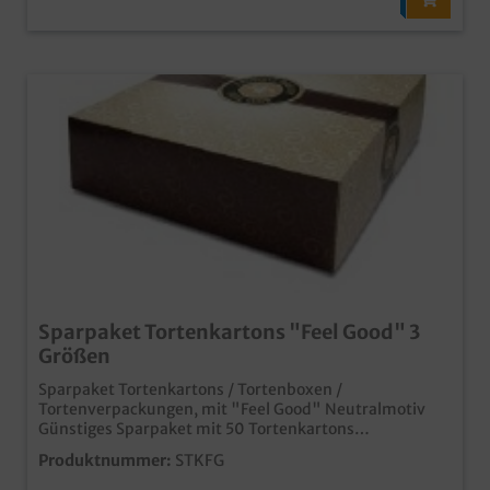
Sparpaket Tortenkartons "Feel Good" 3
Größen
Sparpaket Tortenkartons / Tortenboxen /
Tortenverpackungen, mit "Feel Good" Neutralmotiv
Günstiges Sparpaket mit 50 Tortenkartons
34x34x11cm, 100 Tortenkartons 22x22x11cm und 200
Produktnummer:
STKFG
Tortenboxen mit Griff 21,5x13,5x10,5cm