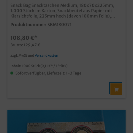
Snack Bag Snacktaschen Medium, 180x70x225mm,
1.000 Stück im Karton, Snackbeutel aus Papier mit
Klarsichtfolie, 225mm hoch (davon 100mm Folie),
Folieteil abreißbar, bequemer und sauberer Genuss für
Produktnummer:
SBM180071
unterwegs im Neutralmotiv "Feel good" FETTDICHT,
Ideal für Brötchen, Sandwiches, Baguettes usw. Qualität
108,80 €*
"Made in Germany" auch in Ihrem eigenen Motiv
bedruckbar, unser Kundenservice berät Sie gern
Brutto: 129,47 €
zzgl. MwSt und
Versandkosten
Inhalt:
1000 Stück
(0,11 €* / 1 Stück)
Sofort verfügbar, Lieferzeit: 1-3 Tage