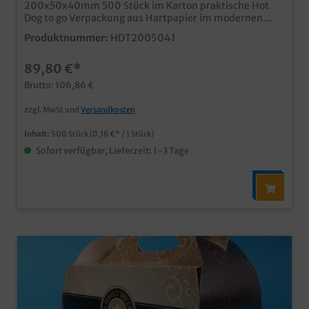
200x50x40mm 500 Stück im Karton praktische Hot
Dog to go Verpackung aus Hartpapier im modernen
"Feel good" Neutralmotiv aus umweltfreundlichem
Produktnummer:
HDT2005041
Hartpapier Qualität "Made in Germany" auch in Ihrem
eigenen Design bedruckbar, unser Kundenservice berät
89,80 €*
Sie hierzu gern Praktisches und modernes Hot Dog Tray,
Diese innovative Snackverpackung aus Hartpapier sorgt
Brutto: 106,86 €
dafür, dass Ihre Kunden Ihren Hot Dog auch "auf der
Hand" optimal genießen können. Der Neutraldruck
zzgl. MwSt und
Versandkosten
"Fresh & Tasty" unterstreicht dabei Ihre
Firmenphilosophie und Ihren Qualitätseindruck.
Inhalt:
500 Stück
(0,18 €* / 1 Stück)
Sofort verfügbar, Lieferzeit: 1-3 Tage