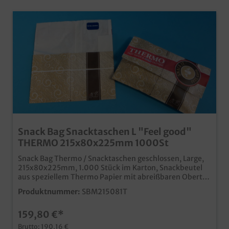
Snack Bag Snacktaschen L "Feel good"
THERMO 215x80x225mm 1000St
Snack Bag Thermo / Snacktaschen geschlossen, Large,
215x80x225mm, 1.000 Stück im Karton, Snackbeutel
aus speziellem Thermo Papier mit abreißbaren Oberteil
(wei bei Snack Bag), 225mm hoch (davon 100mm
Produktnummer:
SBM215081T
abreißbar), bequemer und sauberer Genuss für
unterwegs im Neutralmotiv "Feel good" FETTDICHT
159,80 €*
und isolierend, Ideal für warme Brötchen, Sandwiches,
Baguettes usw. Qualität "Made in Germany" auch in
Brutto: 190,16 €