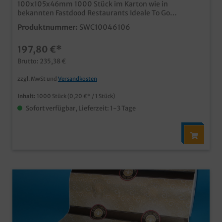
100x105x46mm 1000 Stück im Karton wie in
bekannten Fastdood Restaurants Ideale To Go
Verpackung für Wraps oder Tortillas im "Feel good"
Produktnummer:
SWC10046106
Design Praktische und umweltfreundliche To Go
Verpackung aus Hartpapier Qualität "Made in
197,80 €*
Germany" Auch in Ihrem individuellen Motiv
bedruckbar, unser Kundenservice berät Sie gern
Brutto: 235,38 €
zzgl. MwSt und
Versandkosten
Inhalt:
1000 Stück
(0,20 €* / 1 Stück)
Sofort verfügbar, Lieferzeit: 1-3 Tage