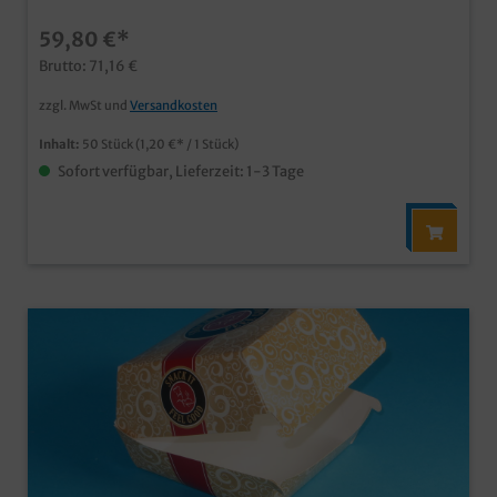
Konditorei oder Bäckerei Qualität "Made in Germany"
59,80 €*
auch in Ihrem Wunschdesign bedruckbar, wenden Sie
sich einfach an unseren Kundenservice
Brutto: 71,16 €
zzgl. MwSt und
Versandkosten
Inhalt:
50 Stück
(1,20 €* / 1 Stück)
Sofort verfügbar, Lieferzeit: 1-3 Tage