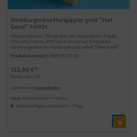
Hamburgerbox Hartpapier groß "Feel
Good" 400St.
Hamburgerbox / Burgerbox aus Hartpapier / Pappe,
135x125x75mm, 400 Stück im Karton Innovative
Hamburgerbox im modernen und edlen "Feel Good"
Design Aus umweltfreundlichen Hartpapier Verpacken
Produktnummer:
HBB13512576
Sie Ihre Hamburger umweltfreundlich und mit Stil, wie
große Fastfoodketten Qualität "Made in Germany"
122,80 €*
Auch mit Ihrem individuellen Design bedruckbar, unser
Kundenservice berät Sie gern
Brutto: 146,13 €
zzgl. MwSt und
Versandkosten
Inhalt:
400 Stück
(0,31 €* / 1 Stück)
Sofort verfügbar, Lieferzeit: 1-3 Tage