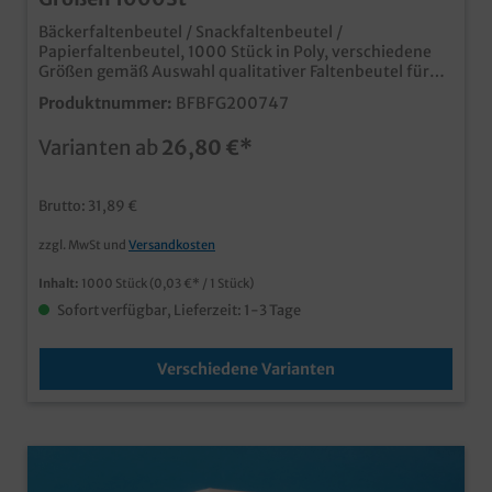
Bäckerfaltenbeutel / Snackfaltenbeutel /
Papierfaltenbeutel, 1000 Stück in Poly, verschiedene
Größen gemäß Auswahl qualitativer Faltenbeutel für
den Einsatz in Bäckerei, Backshop oder Imbiss im "Feel
Produktnummer:
BFBFG200747
Good" Neutraldesign verschiedene Größen je nach
Bedarf Qualität "Made in Germany" auch individuell
Varianten ab
26,80 €*
bedruckbar, für eine Angebotsanfrage wenden Sie sich
bitte an unseren Kundenservice
Brutto: 31,89 €
zzgl. MwSt und
Versandkosten
Inhalt:
1000 Stück
(0,03 €* / 1 Stück)
Sofort verfügbar, Lieferzeit: 1-3 Tage
Verschiedene Varianten