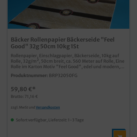
Bäcker Rollenpapier Bäckerseide "Feel
Good" 32g 50cm 10kg 1St
Rollenpapier, Einschlagpapier, Bäckerseide, 10kg auf
Rolle, 32g/m², 50cm breit, ca. 560 Meter auf Rolle, Eine
Rolle im Karton Motiv "Feel Good", edel und modern,
ideal für Backwaren, Kuchen und Snacks in Kaffeehaus,
Produktnummer:
BRP32050FG
Bäckerei oder Konditorei umweltfreundliches und
dennoch modernes Verpackungsmaterial in Bäckerei
59,80 €*
und Konditorei Qualität "Made in Germany" Auch mit
Ihrem individuellen Motiv bedruckbar, fragen Sie
Brutto: 71,16 €
einfach unseren Kundenservice
zzgl. MwSt und
Versandkosten
Sofort verfügbar, Lieferzeit: 1-3 Tage