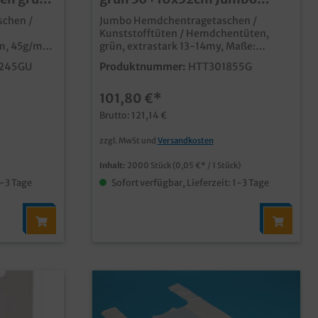
cm
2.000St
chen /
Jumbo Hemdchentragetaschen /
t
Kunststofftüten / Hemdchentüten,
m, 45g/m²
grün, extrastark 13-14my, Maße:
v "Umwelt",
30+16x52cm 2.000 Stück im Karton
245GU
Produktnummer:
HTT301855G
günstig und dennoch qualitativ und
 den
stabil ideal für Fleischerei,
101,80 €*
lbarem
Lebensmittelhandel oder Imbiss<15my
al für den
nicht vom Kuntstofftütenverbot
Brutto: 121,14 €
native zu
betroffen auch in anderen Farben oder
mit verschiedenen Neutraldrucken
zzgl. MwSt und
Versandkosten
individuell
erhältlich individuelle Drucke ab
50.000 Stück möglich, fragen Sie
Inhalt:
2000 Stück
(0,05 €* / 1 Stück)
unseren Kundenservice nach einem
1-3 Tage
Sofort verfügbar, Lieferzeit: 1-3 Tage
Angebot