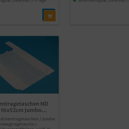
fügbar, Lieferzeit: 1-3 Tage
Sofort verfügbar, Lieferzeit: 
Bioplast Material an
ntragetaschen ND
+16x52cm Jumbo
chentragetaschen / Jumbo
inwegtragetasche /