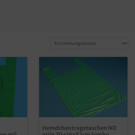
Hemdchentragetaschen ND
en grün
grün 30+16x52cm Jumbo