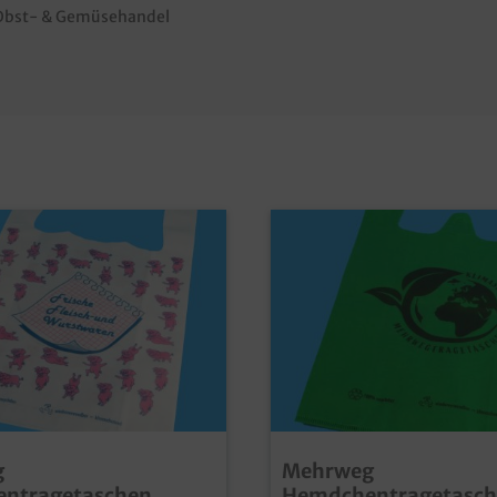
im Obst- & Gemüsehandel
g
Mehrweg
ntragetaschen
Hemdchentragetasch