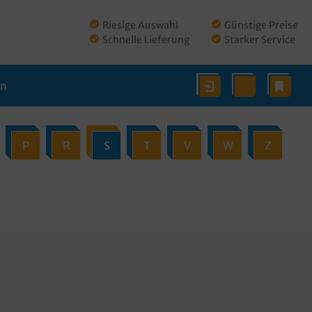
Riesige Auswahl
Günstige Preise
Schnelle Lieferung
Starker Service
en
P
R
S
T
V
W
Z