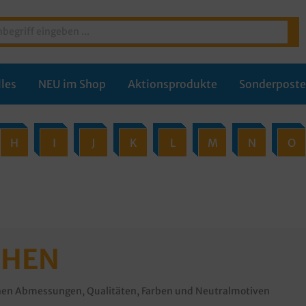
les
NEU im Shop
Aktionsprodukte
Sonderpost
H
I
J
K
L
M
N
O
CHEN
nen Abmessungen, Qualitäten, Farben und Neutralmotiven