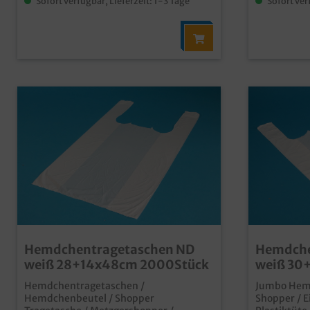
Sofort verfügbar, Lieferzeit: 1-3 Tage
Sofort ver
Hemdchentragetaschen ND
Hemdche
weiß 28+14x48cm 2000Stück
weiß 30
2000St
Hemdchentragetaschen /
Jumbo Hemd
Hemdchenbeutel / Shopper
Shopper / E