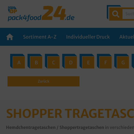
Sortiment A-Z
Individueller Druck
Aktuel
A
B
C
D
E
F
G
Zurück
SHOPPER TRAGETAS
Hemdchentragetaschen / Shoppertragetaschen
in verschiede