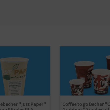
eebecher "Just Paper"
Coffee to go Becher "
hne PE oder PLA
Grabbers" Singlewall