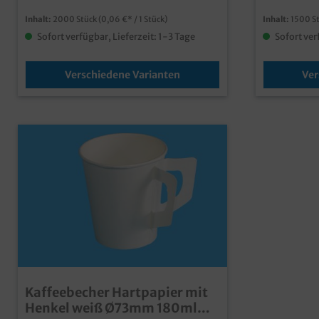
und hochwer
Inhalt:
2000 Stück
(0,06 €* / 1 Stück)
Inhalt:
1500 S
ansprechen
"Mountain 
Sofort verfügbar, Lieferzeit: 1-3 Tage
Sofort ver
SUPD Logo Qualität Made in Germany
Auf Grund d
können wir
Verschiedene Varianten
Ver
Coffee to g
Produktion
anbieten, 
Stück je Gr
Kaffeebecher Hartpapier mit
Henkel weiß Ø73mm 180ml