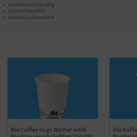
qualitativ und günstig
umweltfreundlich
modern und praktisch
Bio Coffee to go Becher weiß
Bio Kaff
Bio Icon versch Größen 1000St
Papier o