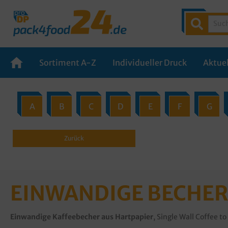
Sortiment A-Z
Individueller Druck
Aktuel
A
B
C
D
E
F
G
Zurück
EINWANDIGE BECHER
Einwandige Kaffeebecher aus Hartpapier
, Single Wall Coffee t