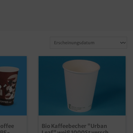
Coffee
Bio Kaffeebecher "Urban
 PE-
Leaf" weiß 1000St versch.