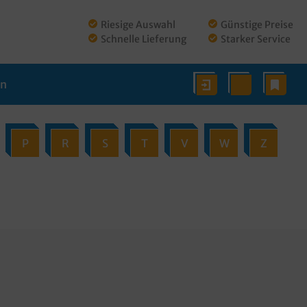
Riesige Auswahl
Günstige Preise
Schnelle Lieferung
Starker Service
en
P
R
S
T
V
W
Z