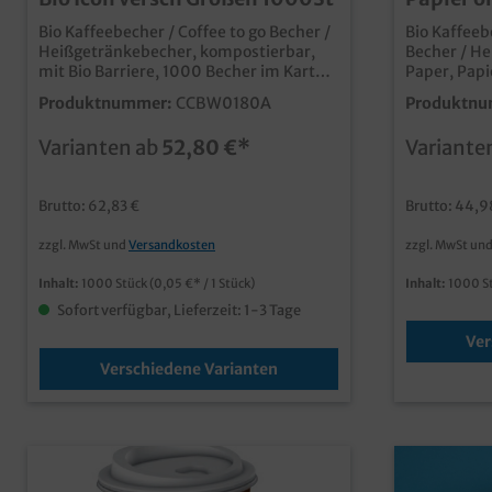
Beschich
Bio Kaffeebecher / Coffee to go Becher /
Bio Kaffeebe
Heißgetränkebecher, kompostierbar,
Becher / He
mit Bio Barriere, 1000 Becher im Karton
Paper, Pap
qualitativer Bio Trinkbecher, biologisch
oder PLA Be
Produktnummer:
CCBW0180A
Produktnu
abbaubar (Din13432) praktisch für kalte
Karton 4oz/100ml Ø62mm, 8oz/200ml
und heiße Getränke <100°C
Ø80mm, 12
Varianten ab
52,80 €*
Variante
unterstreichen Nachhaltigkeit durch
12oz/300m
den grünen Bio Icon Papier aus
Ø90mm zur Aus
nachhaltiger Forstwirtschaft +
Generation
Brutto: 62,83 €
Brutto: 44,9
erdölfreie Bio Beschichtung Natürlich
Papierbech
können Sie auch unsere
oder PE Bes
zzgl. MwSt und
Versandkosten
zzgl. MwSt un
umweltfreundlichen Bio Kaffeebecher
Flustix (les
individuell bedrucken lassen. Senden
zertifiziert
Inhalt:
1000 Stück
(0,05 €* / 1 Stück)
Inhalt:
1000 S
Sie uns einfach eine Druckanfrage.
dicht, ges
wie ein he
Sofort verfügbar, Lieferzeit: 1-3 Tage
kann nach 
Ver
entsorgt werden mod
kommunikat
Verschiedene Varianten
auch Ihren 
des Bechers "verk
individuell
unseren Ku