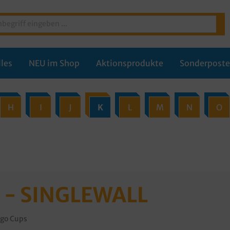
les
NEU im Shop
Aktionsprodukte
Sonderpost
H
I
J
K
L
M
N
O
 - SINGLEWALL
o go Cups