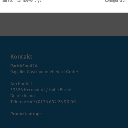
Nur technisch notwendige
Konfigurieren
Kontakt
Pack4Food24
Ragaller Gastronomiebedarf GmbH
Am Knühl 1
39326 Hermsdorf / Hohe Börde
Deutschland
Telefon:
+49 (0) 36 602 28 90 00
Produktanfrage