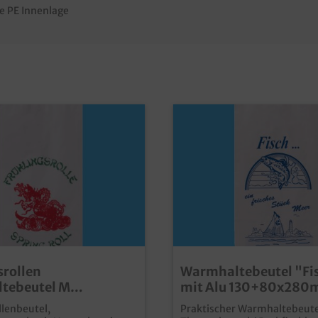
e PE Innenlage
srollen
Warmhaltebeutel "Fis
tebeutel M
mit Alu 130+80x28
3x23cm 1.000St
1000St
llenbeutel,
Praktischer Warmhaltebeute