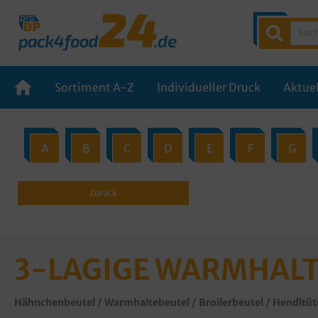
Sortiment A-Z
Individueller Druck
Aktuel
A
B
C
D
E
F
G
Zurück
3-LAGIGE WARMHAL
Hähnchenbeutel / Warmhaltebeutel / Broilerbeutel / Hendltü