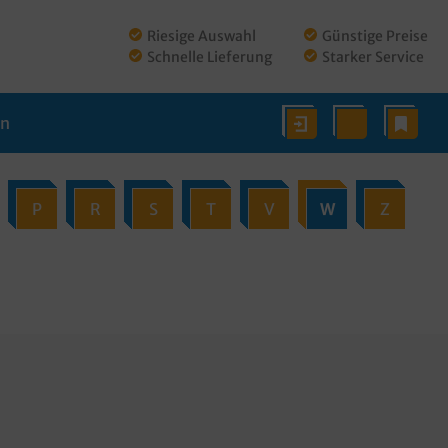
Riesige Auswahl
Günstige Preise
Schnelle Lieferung
Starker Service
en
P
R
S
T
V
W
Z