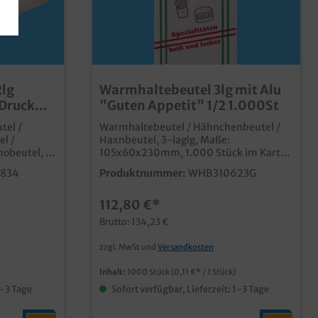
2lg
Warmhaltebeutel 3lg mit Alu
 Druck
"Guten Appetit" 1/2 1.000St
tel /
Warmhaltebeutel / Hähnchenbeutel /
l /
Haxnbeutel, 3-lagig, Maße:
mobeutel,
105x60x230mm, 1.000 Stück im Karton
xtra groß
Hochwertiger und gut isolierender
834
Produktnummer:
WHB310623G
500 Stück
Warmhaltebeutel mit Neutraldruck
"Guten Appetit" 3-lagig mit
112,80 €*
iß
Aluminiumzwischenlage zur optimalen
 fettdicht
Warmhaltefunktion für Hendl, Broiler,
Brutto: 134,23 €
eitig
Haxn, Eisbein usw. Sie haben Interesse
für große
an bedruckten Warmhaltebeuteln mit
zzgl. MwSt und
Versandkosten
w. Gern
Ihrem Logo, Design oder einer
ltebeutel
Werbebotschaft? Senden Sie uns
Inhalt:
1000 Stück
(0,11 €* / 1 Stück)
n
einfach eine Druckanfrage.
1-3 Tage
Sofort verfügbar, Lieferzeit: 1-3 Tage
 uns dafür