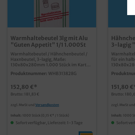
Warmhaltebeutel 3lg mit Alu
Hähnche
"Guten Appetit" 1/1 1.000St
3-lagig 
1.000St
Warmhaltebeutel / Hähnchenbeutel /
Warmhalteb
Haxnbeutel, 3-lagig, Maße:
für ein ha
130x80x280mm 1.000 Stück im Karton
130x80x280
Hochwertiger und gut isolierender
Praktischer
Produktnummer:
WHB313828G
Produktnu
Warmhaltebeutel mit Neutraldruck
Hähnchenbe
"Guten Appetit" 3-lagig mit
"Max & Morit
152,80 €*
151,80 €
Aluminiumzwischenlage zur optimalen
Aluminiumz
Warmhaltefunktion für Hendl, Broiler,
Warmhaltefunktio
Brutto: 181,83 €
Brutto: 180,
Haxn, Eisbein usw. Sie haben Interesse
bedruckbar,
an bedruckten Warmhaltebeuteln mit
Druckanfrage Preise inkl. Ve
zzgl. MwSt und
Versandkosten
zzgl. MwSt un
Ihrem Logo, Design oder einer
Werbebotschaft? Senden Sie uns
Inhalt:
1000 Stück
(0,15 €* / 1 Stück)
Inhalt:
1000 S
einfach eine Druckanfrage.
Sofort verfügbar, Lieferzeit: 1-3 Tage
Sofort ver