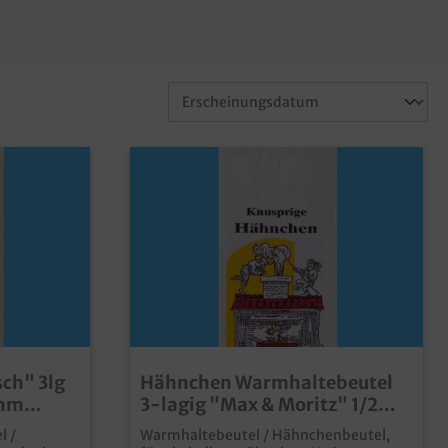
ch" 3lg
Hähnchen Warmhaltebeutel
0mm
3-lagig "Max & Moritz" 1/2
1.000St
l /
Warmhaltebeutel / Hähnchenbeutel,