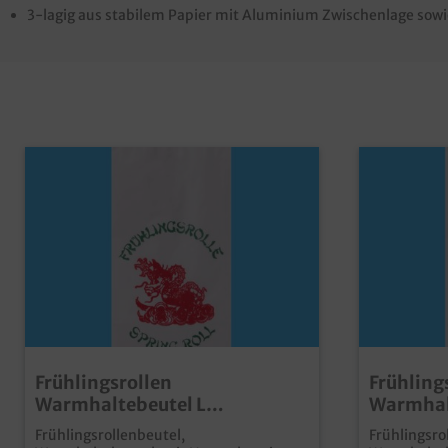
3-lagig aus stabilem Papier mit Aluminium Zwischenlage sowi
Frühlingsrollen
Frühling
Warmhaltebeutel L
Warmhal
13+8x28cm 1.000St
10,5x6,
Frühlingsrollenbeutel,
Frühlingsro