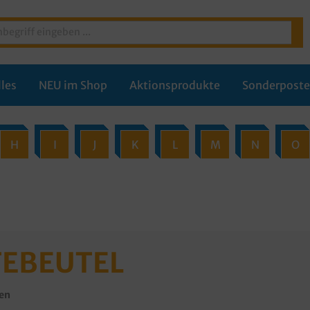
les
NEU im Shop
Aktionsprodukte
Sonderpost
H
I
J
K
L
M
N
O
TEBEUTEL
ten