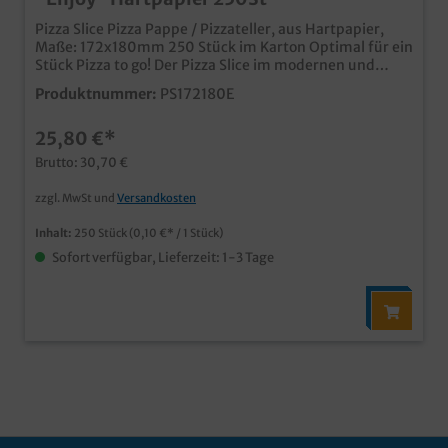
Pizza Slice Pizza Pappe / Pizzateller, aus Hartpapier,
Maße: 172x180mm 250 Stück im Karton Optimal für ein
Stück Pizza to go! Der Pizza Slice im modernen und
coolen "Enjoy your meal" Holz Design, Qualität Made in
Produktnummer:
PS172180E
Germany Schon ab 25.000 Stück in Ihrem eigenen
Design bedruckbar
25,80 €*
Brutto: 30,70 €
zzgl. MwSt und
Versandkosten
Inhalt:
250 Stück
(0,10 €* / 1 Stück)
Sofort verfügbar, Lieferzeit: 1-3 Tage