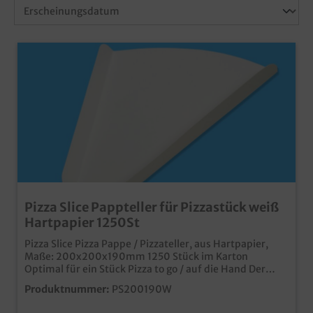
Pizza Slice Pappteller für Pizzastück weiß
Hartpapier 1250St
Pizza Slice Pizza Pappe / Pizzateller, aus Hartpapier,
Maße: 200x200x190mm 1250 Stück im Karton
Optimal für ein Stück Pizza to go / auf die Hand Der
Pizza Slice im neutralen Weißbiologisch abbaubar, da
Produktnummer:
PS200190W
unbeschichtetes Papier europäische Produktion für
kurze Wege und verbesserte CO² Bilanz Schon ab