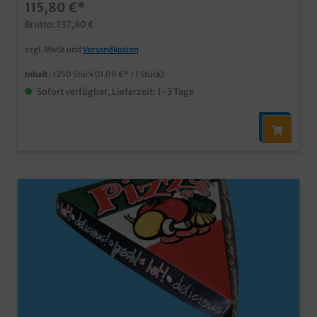
115,80 €*
25.000 Stück in Ihrem eigenen Design bedruckbar
Brutto: 137,80 €
zzgl. MwSt und
Versandkosten
Inhalt:
1250 Stück
(0,09 €* / 1 Stück)
Sofort verfügbar, Lieferzeit: 1-3 Tage