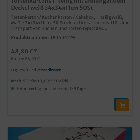
Tortenkartons 1-teilig mit anhängendem
Deckel weiß 34x34x11cm 50St
Tortenkarton/ Kuchenkarton / Cakebox, 1-teilig weiß,
Maße: 34x34x11cm, 50 Stück im Umkarton Ideal für den
Transport von Kuchen und Torten typisches
Standardmaß in neutralem weiß einteilige Variante mit
Produktnummer:
TK343411W
anhängendem Deckel stabil und hochwertig (450g/m²)
mit wenigen Handgriffen und unkompliziert aufgestellt
48,80 €*
ab 5000 Stück auch individuell bedruckbar
Brutto: 58,07 €
zzgl. MwSt und
Versandkosten
Inhalt:
50 Stück
(0,98 €* / 1 Stück)
Sofort verfügbar, Lieferzeit: 1-3 Tage