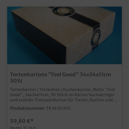
Tortenkartons "Feel Good" 34x34x11cm
50St
Tortenkarton / Tortenbox / Kuchenkarton, Motiv "Feel
Good", 34x34x11cm, 50 Stück im Karton hochwertiger
und stabiler Transportkarton für Torten, Kuchen und
Gebäck modernes und edles Neutralmotiv "Feel Good"
Produktnummer:
TK343411FG
für den anspruchsvollen Einsatz in Kaffeehaus,
Konditorei oder Bäckerei Qualität "Made in Germany"
59,80 €*
auch in Ihrem Wunschdesign bedruckbar, wenden Sie
sich einfach an unseren Kundenservice
Brutto: 71,16 €