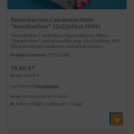
Tortenkartons Cakeboxen klein
"Konditorline" 22x22x11cm 100St
Tortenkarton / Tortenbox / Kuchenkarton, Motiv
"Konditorline", kleine Ausführung, 22x22x10cm, 100
Stück im Karton modernes und ansehnliches
Neutralmotiv "Konditorline" stabile und hochwertige
Produktnummer:
TK22210K
Fertigung für den anspruchsvollen Konditoreibedarf für
kleine Torten, aber auch als Donutbox oder
79,80 €*
Berlinerkarton verwendbar Qualität "Made in
Germany" Auch mit Ihrem Unternehmensdesign
Brutto: 94,96 €
individuell produzierbar, wenden Sie sich einfach an
unseren Kundenservice
zzgl. MwSt und
Versandkosten
Inhalt:
100 Stück
(0,80 €* / 1 Stück)
Sofort verfügbar, Lieferzeit: 1-3 Tage