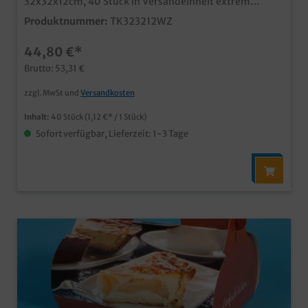
32x32x12cm, 40 Stück in Versandeinheit extrem
stabiler Tortenkarton aus Wellpappe praktische
Produktnummer:
TK323212WZ
Zweiteilung aus Karton und Deckel natürlich
lebensmitteltauglich robuste Lösung im Bäckerei- und
44,80 €*
Konditoreibedarf für Großverbraucher auch individuell
bedruckbar, unser Kundenservice berät Sie gern
Brutto: 53,31 €
zzgl. MwSt und
Versandkosten
Inhalt:
40 Stück
(1,12 €* / 1 Stück)
Sofort verfügbar, Lieferzeit: 1-3 Tage