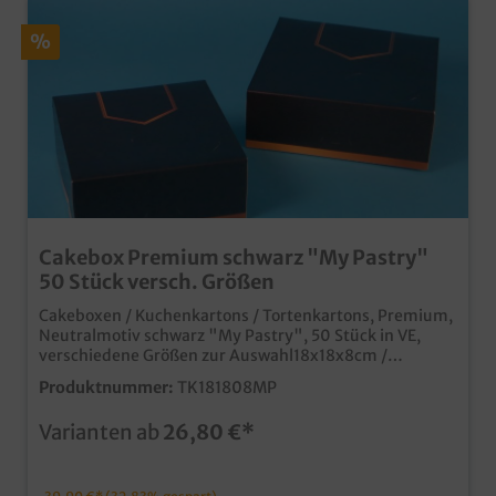
%
Cakebox Premium schwarz "My Pastry"
50 Stück versch. Größen
Cakeboxen / Kuchenkartons / Tortenkartons, Premium,
Neutralmotiv schwarz "My Pastry", 50 Stück in VE,
verschiedene Größen zur Auswahl18x18x8cm /
22x22x8cmmoderne und stylische Cakeboxenextra
Produktnummer:
TK181808MP
starke Premium Qualitätansprechender
Neutraldruckideal für Bäckerei, Konditorei, Patisserie,
Varianten ab
26,80 €*
usw.auch individuell bedruckbar