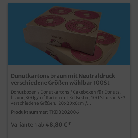
Donutkartons braun mit Neutraldruck
verschiedene Größen wählbar 100St
Donutboxen / Donutkartons / Cakeboxen für Donuts,
braun, 300g/m² Karton mit Kit Faktor, 100 Stück in VE2
verschiedene Größen: 20x20x6cm /
30x20x6cmpraktische Transportkartons für
Produktnummer:
TKDB202006
Donutsumweltfreundliche, recycelbare Verpackung
ohne Kunststoffideal für Glasuren durch 300g Karton
Varianten ab
48,80 €*
mit Kit Faktormoderner und ansprechender Donut
Neutraldruckauch individuell bedruckbar