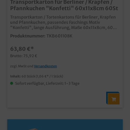
Transportkarton für Berliner / Krapfen /
Pfannkuchen "Konfetti" 60x11x8cm 60St
Transportkarton / Tortenkartons für Berliner, Krapfen
und Pfannkuchen, passendes Faschings Motiv
"Konfetti", lange Ausführung, Maße 60x11x8cm, 60
Stück im Umkarton Praktische und stabile
Produktnummer:
TKB601108K
Transportlösung im Bäckereibedarf und
Konditoreibedarf lange Ausführung für 6-8
63,80 €*
Pfannkuchen in einer Reihe in bis zu 2 Lagen, je nach
Größe der Krapfen ansprechendes Neutralmotiv, ideal
Brutto: 75,92 €
für die Faschingszeitumweltfreundliche Verpackung
aus Papier, natürlich lebensmittelecht ab einer Auflage
zzgl. MwSt und
Versandkosten
von 5000 Stück auch individuell bedruckbar fragen Sie
einfach unseren Kundenservice
Inhalt:
60 Stück
(1,06 €* / 1 Stück)
Sofort verfügbar, Lieferzeit: 1-3 Tage