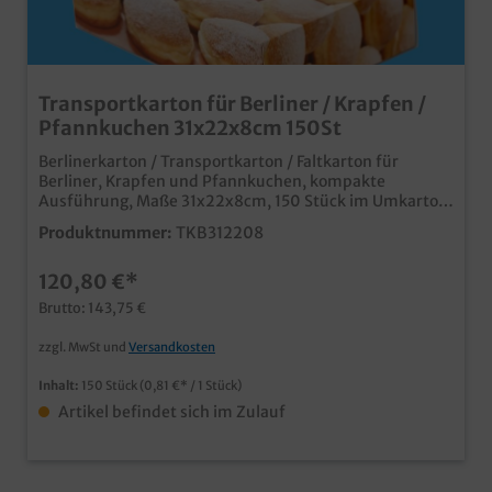
Transportkarton für Berliner / Krapfen /
Pfannkuchen 31x22x8cm 150St
Berlinerkarton / Transportkarton / Faltkarton für
Berliner, Krapfen und Pfannkuchen, kompakte
Ausführung, Maße 31x22x8cm, 150 Stück im Umkarton
Praktische und stabile Transportlösung im
Produktnummer:
TKB312208
Bäckereibedarf und Konditoreibedarf kompakte
Ausführung für bis zu 12 Pfannkuchen je Lage, je nach
120,80 €*
Größe der Krapfen ansprechendes Neutralmotiv nicht
nur in der Faschingszeit ab einer Auflage von 5000
Brutto: 143,75 €
Stück auch individuell bedruckbarm fragen Sie einfach
unseren Kundenservice
zzgl. MwSt und
Versandkosten
Inhalt:
150 Stück
(0,81 €* / 1 Stück)
Artikel befindet sich im Zulauf