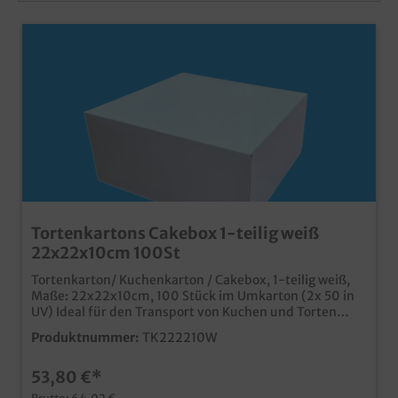
Tortenkartons Cakebox 1-teilig weiß
22x22x10cm 100St
Tortenkarton/ Kuchenkarton / Cakebox, 1-teilig weiß,
Maße: 22x22x10cm, 100 Stück im Umkarton (2x 50 in
UV) Ideal für den Transport von Kuchen und Torten
typisches Standardmaß in neutralem weiß einteilige
Produktnummer:
TK222210W
Variante mit anhängendem Deckel stabil und
hochwertig mit wenigen Handgriffen und unkompliziert
53,80 €*
aufgestellt ab 5000 Stück auch individuell bedruckbar