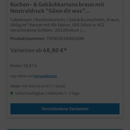
Kuchen- & Gebäckkartons braun mit
Neutraldruck "Gönn dir was"
verschiedene Größen wählbar 100St
Cakeboxen / Kuchenkartons / Gebäckschachteln, braun,
300g/m² Karton mit Kit Faktor, 100 Stück in VE2
verschiedene Größen: 20x20x6cm /
30x20x6cmpraktische Transportkartons für Kuchen
Produktnummer:
TKDB302006GDW
und Gebäckumweltfreundliche, recycelbare
Verpackung ohne Kunststoffauch ideal für Glasuren
Varianten ab
48,80 €*
oder Zuckerguss durch 300g Karton mit Kit
Faktormoderner und ansprechender Neutraldruck,
passend zu unseren Bäckerfaltenbeuteln "Gönn dir
Brutto: 58,07 €
was"auch individuell bedruckbar
zzgl. MwSt und
Versandkosten
Inhalt:
100 Stück
(0,49 €* / 1 Stück)
Sofort verfügbar, Lieferzeit: 1-3 Tage
Verschiedene Varianten