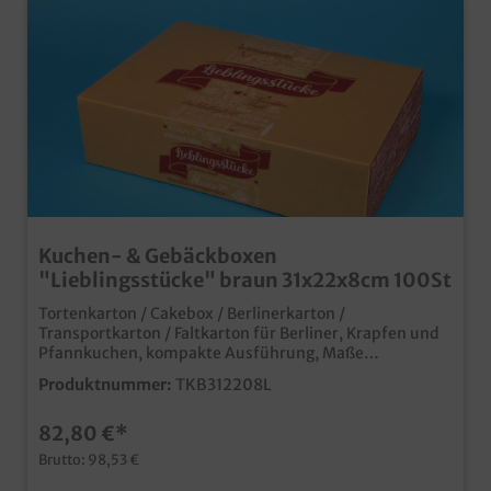
Kuchen- & Gebäckboxen
"Lieblingsstücke" braun 31x22x8cm 100St
Tortenkarton / Cakebox / Berlinerkarton /
Transportkarton / Faltkarton für Berliner, Krapfen und
Pfannkuchen, kompakte Ausführung, Maße
31x22x8cm, 100 Stück im UmkartonPraktische und
Produktnummer:
TKB312208L
stabile Transportlösung im Bäckereibedarf und
Konditoreibedarf nachhaltig durch kunststofffreie
82,80 €*
Fettbarriere und Papier aus zertifizierter
Forstwirtschaft kompakte Ausführung z.B. für bis zu 12
Brutto: 98,53 €
Pfannkuchen je Lage, je nach Größeauch geeignet für