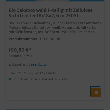
Bio Cakebox weiß 1-teilig mit Zellulose
Sichtfenster 18x18x7,5cm 250St
Bio Cakebox / Kuchenbox / Kuchenkarton / Präsentbox /
Patisseriebox / Donutbox, weiß, Automatik Faltkarton,
mit Sichtfenster, 18x18x7,5cm, 250 Stück im Karton
moderne und nachhaltige Faltbox aus Frischfaser
Produktnummer:
TKCF181808
Papier platzsparender Automatikkarton, schnell
aufgefaltet mit großem Zellulose Sichtfenster im
100,80 €*
Deckel, für die perfekte Sicht auf die Produkte ideal für
Gebäck, Muffins, Donuts, Cupcakes, Pralinen, etc.
Brutto: 119,95 €
qualitative Lösung im anspruchsvollen Bäckerei- und
Konditoreibedarfbiologisch abbaubar Gern erstellen wir
zzgl. MwSt und
Versandkosten
Ihnen auch ein individuelle Angebot zu Ihrem Logo oder
Wunschdesign auf den Cakeboxen.
Inhalt:
250 Stück
(0,40 €* / 1 Stück)
Sofort verfügbar, Lieferzeit: 1-3 Tage