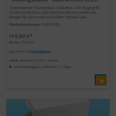
Tortenkarton / Kuchenbox / Cakebox mit Tragegriff;
21,5x13,5x10,5cm; 200 Stück im Karton modernes
Design für den anspruchsvollen Verkauf von
Backwaren, Kuchen, Torten, usw. Motiv
Produktnummer:
TK211310L
"Lieblingsstücke" für die verschiedensten Einsätze in
Bäckerei, konditorei und Confiserie Ideal für den
149,80 €*
Bäckerei- und Konditoreibedarf, zum Verkauf von
Tortenstücken, Kuchen, Teilchen, Donuts, Muffins usw.
Brutto: 178,26 €
Qualität "Made in Germany" auch mit Ihrem
Unternehmensdesign oder Werbedruck produzierbar,
zzgl. MwSt und
Versandkosten
unser Kundenservice freut sich auf Ihre Anfrage
Inhalt:
200 Stück
(0,75 €* / 1 Stück)
Sofort verfügbar, Lieferzeit: 1-3 Tage