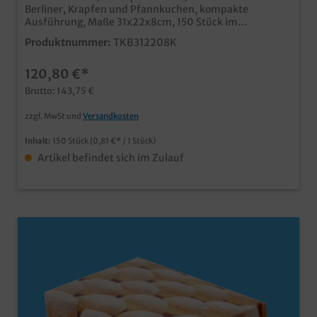
Berliner, Krapfen und Pfannkuchen, kompakte
Ausführung, Maße 31x22x8cm, 150 Stück im
UmkartonPraktische und stabile Transportlösung im
Produktnummer:
TKB312208K
Bäckereibedarf und Konditoreibedarf kompakte
Ausführung für bis zu 12 Pfannkuchen je Lage, je nach
120,80 €*
Größe der Krapfen ansprechendes Neutralmotiv, ideal
für die Faschingszeit umweltfreundliche Verpackung
Brutto: 143,75 €
aus Papier, natürlich lebensmittelecht ab einer Auflage
von 5000 Stück auch individuell bedruckbar fragen Sie
zzgl. MwSt und
Versandkosten
einfach unseren Kundenservice
Inhalt:
150 Stück
(0,81 €* / 1 Stück)
Artikel befindet sich im Zulauf