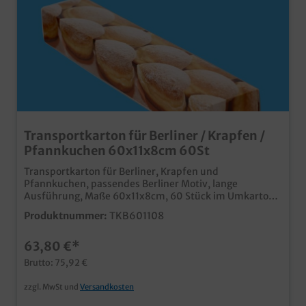
Transportkarton für Berliner / Krapfen /
Pfannkuchen 60x11x8cm 60St
Transportkarton für Berliner, Krapfen und
Pfannkuchen, passendes Berliner Motiv, lange
Ausführung, Maße 60x11x8cm, 60 Stück im Umkarton
Praktische und stabile Transportlösung im
Produktnummer:
TKB601108
Bäckereibedarf und Konditoreibedarf lange
Ausführung für 6-8 Pfannkuchen in einer Reihe in bis
63,80 €*
zu 2 Lagen, je nach Größe der Krapfen ansprechendes
Neutralmotiv nicht nur in der Faschingszeit ab einer
Brutto: 75,92 €
Auflage von 5000 Stück auch individuell bedruckbarm
fragen Sie einfach unseren Kundenservice
zzgl. MwSt und
Versandkosten