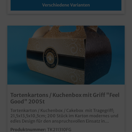
Verschiedene Varianten
Tortenkartons / Kuchenbox mit Griff "Feel
Good" 200St
Tortenkarton / Kuchenbox / Cakebox mit Tragegriff;
21,5x13,5x10,5cm; 200 Stück im Karton modernes und
edles Design für den anspruchsvollen Einsatz in
Kaffeehaus, Café, Konditorei und Bäckerei praktisch
Produktnummer:
TK211310FG
und stylisch für Kuchen, Torten, Gebäck aber auch