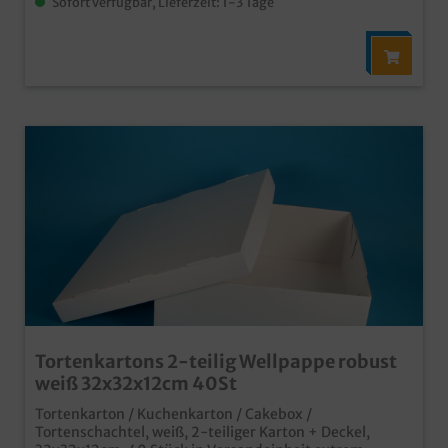
Sofort verfügbar, Lieferzeit: 1-3 Tage
Tortenkartons 2-teilig Wellpappe robust
weiß 32x32x12cm 40St
Tortenkarton / Kuchenkarton / Cakebox /
Tortenschachtel, weiß, 2-teiliger Karton + Deckel,