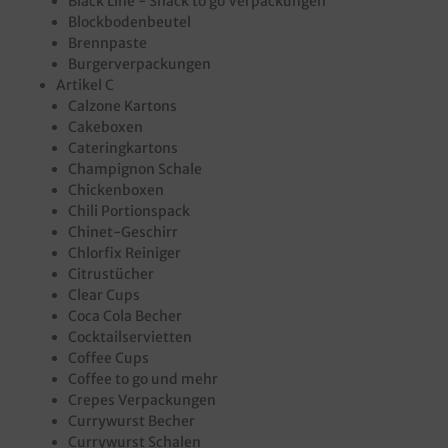
Black Line - Snack to go Verpackungen
Blockbodenbeutel
Brennpaste
Burgerverpackungen
Artikel C
Calzone Kartons
Cakeboxen
Cateringkartons
Champignon Schale
Chickenboxen
Chili Portionspack
Chinet-Geschirr
Chlorfix Reiniger
Citrustücher
Clear Cups
Coca Cola Becher
Cocktailservietten
Coffee Cups
Coffee to go und mehr
Crepes Verpackungen
Currywurst Becher
Currywurst Schalen