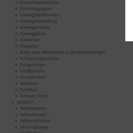
Einmalhandschuhe
Einschlagpapier
Einweg Backformen
Einwegbekleidung
Einwegbesteck
Einweggläser
Eisbecher
Eispapier
Enjoy your Meal Snack to go Verpackungen
Erfrischungstücher
Essigreiniger
Esslätzchen
Essstäbchen
Etiketten
Eurobox
Euroset Teller
Artikel F
Fahnenpicker
Faltenbeutel
Falthandtücher
Fantasyboxen