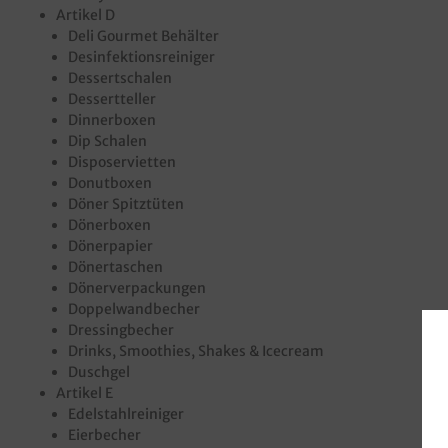
Artikel D
Deli Gourmet Behälter
Desinfektionsreiniger
Dessertschalen
Dessertteller
Dinnerboxen
Dip Schalen
Disposervietten
Donutboxen
Döner Spitztüten
Dönerboxen
Dönerpapier
Dönertaschen
Dönerverpackungen
Doppelwandbecher
Dressingbecher
Drinks, Smoothies, Shakes & Icecream
Duschgel
Artikel E
Edelstahlreiniger
Eierbecher