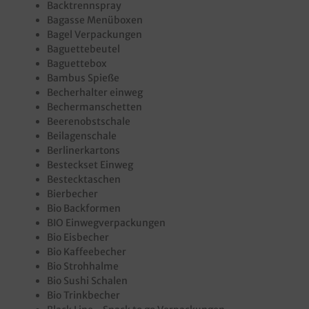
Backtrennspray
Bagasse Menüboxen
Bagel Verpackungen
Baguettebeutel
Baguettebox
Bambus Spieße
Becherhalter einweg
Bechermanschetten
Beerenobstschale
Beilagenschale
Berlinerkartons
Besteckset Einweg
Bestecktaschen
Bierbecher
Bio Backformen
BIO Einwegverpackungen
Bio Eisbecher
Bio Kaffeebecher
Bio Strohhalme
Bio Sushi Schalen
Bio Trinkbecher