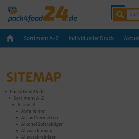
Sortiment A-Z
Individueller Druck
Aktuel
SITEMAP
Pack4Food24.de
Sortiment A-Z
Artikel A
Abfalleimer
Airlaid Servietten
Alkohol Softreiniger
Allzweckboxen
Allzweckreiniger