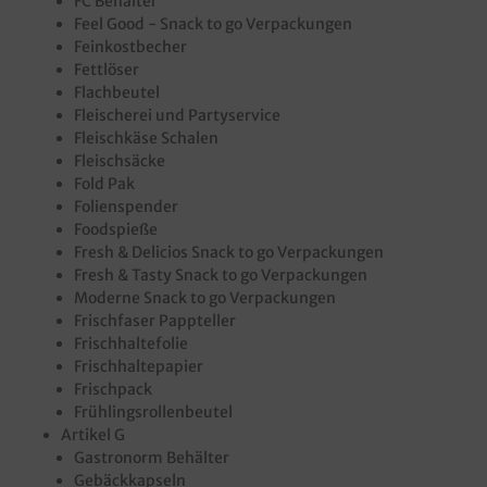
FC Behälter
Feel Good - Snack to go Verpackungen
Feinkostbecher
Fettlöser
Flachbeutel
Fleischerei und Partyservice
Fleischkäse Schalen
Fleischsäcke
Fold Pak
Folienspender
Foodspieße
Fresh & Delicios Snack to go Verpackungen
Fresh & Tasty Snack to go Verpackungen
Moderne Snack to go Verpackungen
Frischfaser Pappteller
Frischhaltefolie
Frischhaltepapier
Frischpack
Frühlingsrollenbeutel
Artikel G
Gastronorm Behälter
Gebäckkapseln