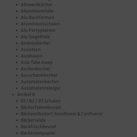
Allzwecktücher
Aluminiumfolie
Alu Backformen
Aluminiumschalen
Alu Partyplatten
Alu Siegelfolie
Ananasbecher
Assietten
Asiaboxen
Asia Take Away
Aschenbecher
Ausschankbecher
Automatenbecher
Automatenreiniger
Artikel B
B1 / B2 / B3 Schalen
Bäckerfaltenbeutel
Bäckereibedarf, Konditorei & Confiserie
Bäckerseide
Backfrischbeutel
Backtrennpapier