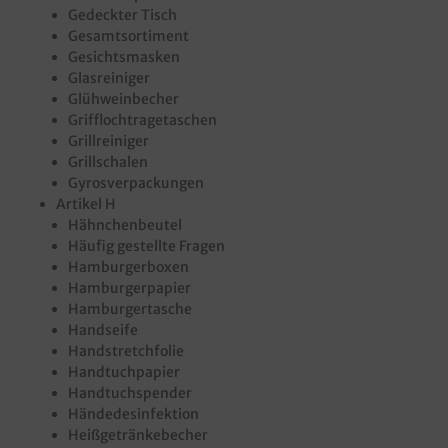
Gedeckter Tisch
Gesamtsortiment
Gesichtsmasken
Glasreiniger
Glühweinbecher
Grifflochtragetaschen
Grillreiniger
Grillschalen
Gyrosverpackungen
Artikel H
Hähnchenbeutel
Häufig gestellte Fragen
Hamburgerboxen
Hamburgerpapier
Hamburgertasche
Handseife
Handstretchfolie
Handtuchpapier
Handtuchspender
Händedesinfektion
Heißgetränkebecher