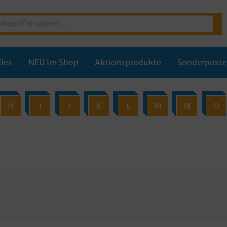
les
NEU im Shop
Aktionsprodukte
Sonderpost
H
I
J
K
L
M
N
O