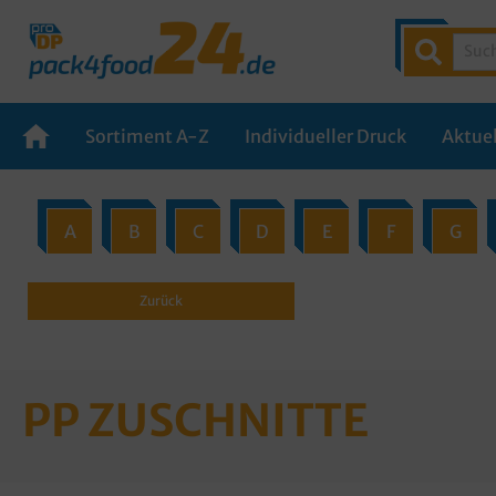
Sortiment A-Z
Individueller Druck
Aktuel
A
B
C
D
E
F
G
Zurück
PP ZUSCHNITTE