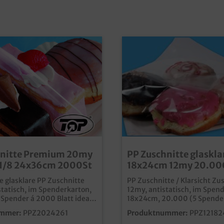
hnitte Premium 20my
PP Zuschnitte glaskla
 1/8 24x36cm 2000St
18x24cm 12my 20.00
 glasklare PP Zuschnitte
PP Zuschnitte / Klarsicht Zu
tatisch, im Spenderkarton,
12my, antistatisch, im Spen
pender á 2000 Blatt ideal
18x24cm, 20.000 (5 Spende
en oder als Zwischenlage
Blatt) im Karton ideal zum Abdecken
mmer:
PPZ2024261
Produktnummer:
PPZ12182
fschnitt, Kuchen und
oder als Zwischenlage für