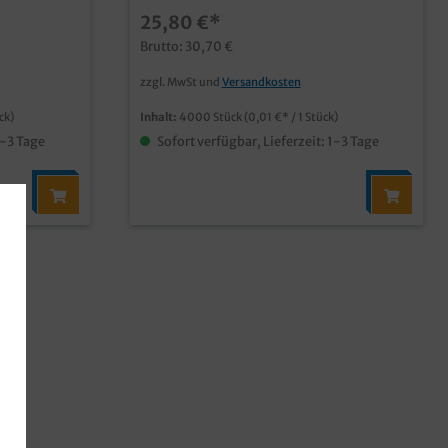
d Gebäck,
Gebäck,extra stark und antistatisch
25,80 €*
Brutto: 30,70 €
zzgl. MwSt und
Versandkosten
ck)
Inhalt:
4000 Stück
(0,01 €* / 1 Stück)
1-3 Tage
Sofort verfügbar, Lieferzeit: 1-3 Tage