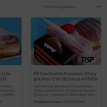
r 1/16
PP Zuschnitte Premium 20my
0St
glasklar 1/16 18x24cm 4000St
schnitte,
Hochwertige glasklare PP Zuschnitte
derkarton,
20my, antistatisch, im Spenderkarton,
r á 4000
18x24cm, 1 Spender á 4000 Blatt ideal
zum Abdecken oder als Zwischenlage
4
Produktnummer:
PPZ201824U
für Wurstaufschnitt, Kuchen und