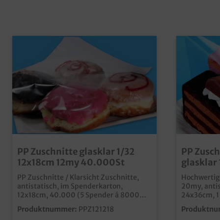
PP Zuschnitte glasklar 1/32
PP Zusc
12x18cm 12my 40.000St
glasklar
PP Zuschnitte / Klarsicht Zuschnitte,
Hochwertige
antistatisch, im Spenderkarton,
20my, antis
12x18cm, 40.000 (5 Spender á 8000
24x36cm, 1 S
Blatt) im Karton ideal zum Abdecken
zum Abdeck
Produktnummer:
PPZ121218
Produktnu
oder als Zwischenlage für
für Wurstau