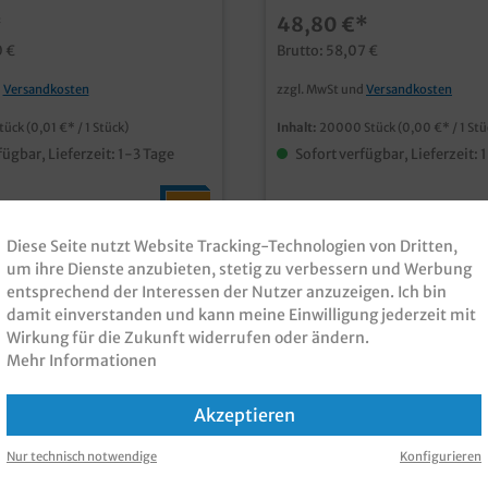
astark und antistatisch
Wurstaufschnitt, Kuchen un
*
48,80 €*
0 €
Brutto: 58,07 €
d
Versandkosten
zzgl. MwSt und
Versandkosten
tück
(0,01 €* / 1 Stück)
Inhalt:
20000 Stück
(0,00 €* / 1 Stü
fügbar, Lieferzeit: 1-3 Tage
Sofort verfügbar, Lieferzeit: 
Diese Seite nutzt Website Tracking-Technologien von Dritten,
um ihre Dienste anzubieten, stetig zu verbessern und Werbung
entsprechend der Interessen der Nutzer anzuzeigen. Ich bin
damit einverstanden und kann meine Einwilligung jederzeit mit
Wirkung für die Zukunft widerrufen oder ändern.
Mehr Informationen
Akzeptieren
Nur technisch notwendige
Konfigurieren