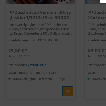
PP Zuschnitte Premium 20my
PP Zusch
glasklar 1/32 12x18cm 8000St
Hochwertige glasklare PP Zuschnitte
PP Zuschnit
20my, antistatisch, im Spenderkarton,
12my, antis
12x18cm, 1 Spender á 8000 Blatt ideal
24x36cm, 1
zum Abdecken oder als Zwischenlage
Blatt) im Karton ideal z
Produktnummer:
PPZ201218U
Produktnu
für Wurstaufschnitt, Kuchen und
oder als Zw
Gebäckextra stark und antistatisch
Wurstaufsc
25,80 €*
48,80 €
Brutto: 30,70 €
Brutto: 58,0
zzgl. MwSt und
Versandkosten
zzgl. MwSt un
Inhalt:
8000 Stück
(0,00 €* / 1 Stück)
Inhalt:
10000 
Sofort verfügbar, Lieferzeit: 1-3 Tage
Sofort ver