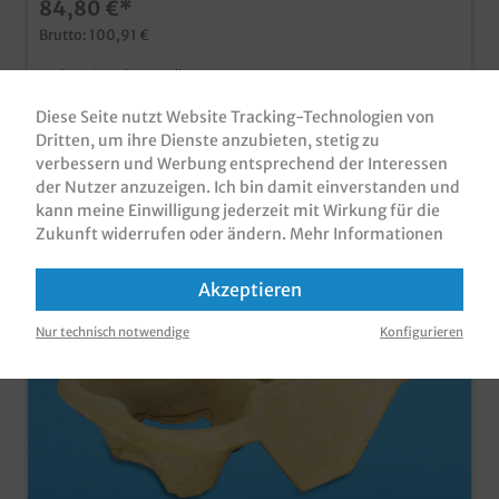
84,80 €*
z.B. im Auto aus umweltfreundlichem Hartpapier
Qualität "Made in Germany" auch in Ihrem
Brutto: 100,91 €
individuellen Design bedruckbar, unser Kundenservice
steht Ihnen diesbezüglich gern zur Verfügung
zzgl. MwSt und
Versandkosten
Inhalt:
80 Stück
(1,06 €* / 1 Stück)
Diese Seite nutzt Website Tracking-Technologien von
Dritten, um ihre Dienste anzubieten, stetig zu
Sofort verfügbar, Lieferzeit: 1-3 Tage
verbessern und Werbung entsprechend der Interessen
der Nutzer anzuzeigen. Ich bin damit einverstanden und
kann meine Einwilligung jederzeit mit Wirkung für die
Zukunft widerrufen oder ändern.
Mehr Informationen
Akzeptieren
Nur technisch notwendige
Konfigurieren