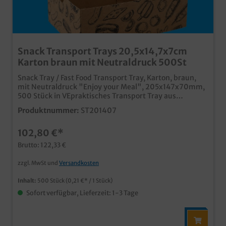
Snack Transport Trays 20,5x14,7x7cm
Karton braun mit Neutraldruck 500St
Snack Tray / Fast Food Transport Tray, Karton, braun,
mit Neutraldruck "Enjoy your Meal", 205x147x70mm,
500 Stück in VEpraktisches Transport Tray aus
Kartonideal für den Fastfood und Imbissbereichmit
Produktnummer:
ST201407
modernem Neutraldruck für die
Gastronomiepraktischer und platzsparender
102,80 €*
Automatikkartonauch individuell bedruckbar, oder in
anderen Größen produzierbar
Brutto: 122,33 €
zzgl. MwSt und
Versandkosten
Inhalt:
500 Stück
(0,21 €* / 1 Stück)
Sofort verfügbar, Lieferzeit: 1-3 Tage