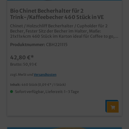
Bio Chinet Becherhalter für 2
Trink-/Kaffeebecher 460 Stück in VE
Chinet / Holzschliff Becherhalter / Cupholder für 2
Becher, Fester Sitz der Becher im Halter, Maße:
21x11x4cm 460 Stück im Karton ideal für Coffee to go,
den Ausschank oder Fastfood Bereich sicherer
Produktnummer:
CBH221115
Transport von Trinkbechern z.B. im Auto aus biologisch
abbaubarem Holzschliff Material
42,80 €*
Brutto: 50,93 €
zzgl. MwSt und
Versandkosten
Inhalt:
460 Stück
(0,09 €* / 1 Stück)
Sofort verfügbar, Lieferzeit: 1-3 Tage