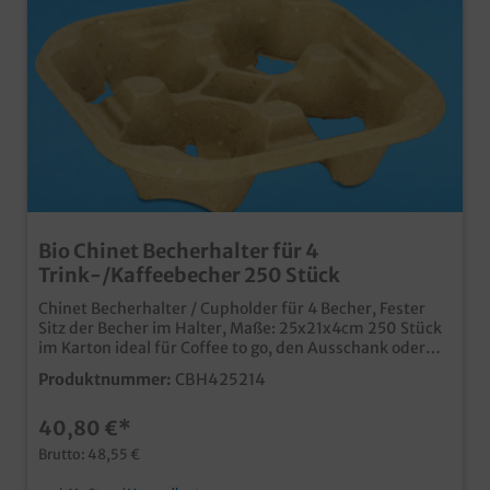
Bio Chinet Becherhalter für 4
Trink-/Kaffeebecher 250 Stück
Chinet Becherhalter / Cupholder für 4 Becher, Fester
Sitz der Becher im Halter, Maße: 25x21x4cm 250 Stück
im Karton ideal für Coffee to go, den Ausschank oder
Fastfood Bereich sicherer Transport von Trinkbechern
Produktnummer:
CBH425214
z.B. im Auto aus biologisch abbaubarem Holzschliff
Material
40,80 €*
Brutto: 48,55 €