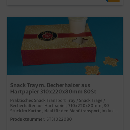
Snack Tray m. Becherhalter aus
Hartpapier 310x220x80mm 80St
Praktisches Snack Transport Tray / Snack Trage /
Becherhalter aus Hartpapier, 310x220x80mm, 80
Stück im Karton, ideal für den Menütransport, inklusive
Becherhalter für 2 Becher passend im Neutralmotiv
Produktnummer:
ST31022080
"Feel good" ideal für Coffee to go, den Ausschank oder
Fastfood Bereich sicherer Transport von Trinkbechern