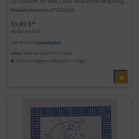
25+12x45cm, ca. 9my, 2.000 Stück im Karton günstig
und stabil im praktischen Großverbraucherpack ideal
Produktnummer:
HTT251245
für den Einsatz im Imbiss (Dönertragetasche usw.) oder
im Lebensmittelhandel (Obst, Gemüse, usw.)
53,80 €*
Brutto: 64,02 €
zzgl. MwSt und
Versandkosten
Inhalt:
2000 Stück
(0,03 €* / 1 Stück)
Sofort verfügbar, Lieferzeit: 1-3 Tage