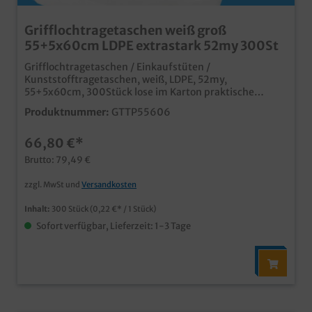
Grifflochtragetaschen weiß groß
55+5x60cm LDPE extrastark 52my 300St
Grifflochtragetaschen / Einkaufstüten /
Kunststofftragetaschen, weiß, LDPE, 52my,
55+5x60cm, 300Stück lose im Karton praktische
Kunststofftragetasche mit Griffloch extra groß und
Produktnummer:
GTTP55606
reißfestextra starke 52my Qualität, nicht vom
Plastiktütenverbot betroffenmehrfach verwendbar,
66,80 €*
und anschließend über die gelbe Tonne recycelbar Ideal
für den Einsatz im Einzelhandelab 10.000 Stück
Brutto: 79,49 €
individuell bedruckbar, fragen Sie einfach unseren
Kundenservice
zzgl. MwSt und
Versandkosten
Inhalt:
300 Stück
(0,22 €* / 1 Stück)
Sofort verfügbar, Lieferzeit: 1-3 Tage