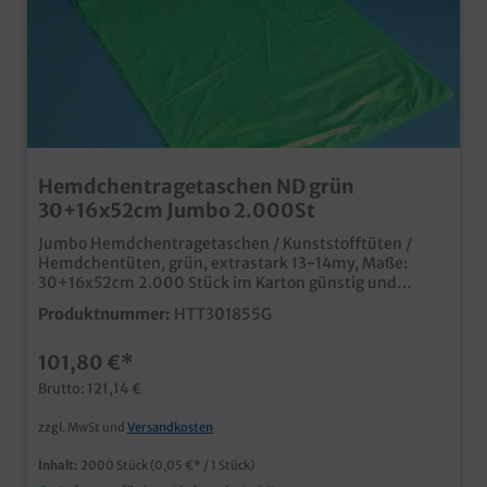
Hemdchentragetaschen ND grün
30+16x52cm Jumbo 2.000St
Jumbo Hemdchentragetaschen / Kunststofftüten /
Hemdchentüten, grün, extrastark 13-14my, Maße:
30+16x52cm 2.000 Stück im Karton günstig und
dennoch qualitativ und stabil ideal für Fleischerei,
Produktnummer:
HTT301855G
Lebensmittelhandel oder Imbiss<15my nicht vom
Kuntstofftütenverbot betroffen auch in anderen Farben
101,80 €*
oder mit verschiedenen Neutraldrucken erhältlich
individuelle Drucke ab 50.000 Stück möglich, fragen
Brutto: 121,14 €
Sie unseren Kundenservice nach einem Angebot
zzgl. MwSt und
Versandkosten
Inhalt:
2000 Stück
(0,05 €* / 1 Stück)