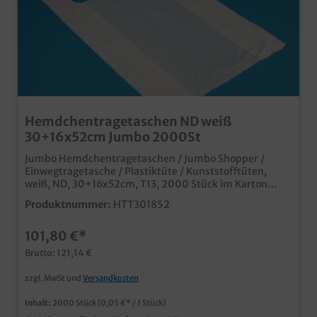
Hemdchentragetaschen ND weiß
30+16x52cm Jumbo 2000St
Jumbo Hemdchentragetaschen / Jumbo Shopper /
Einwegtragetasche / Plastiktüte / Kunststofftüten,
weiß, ND, 30+16x52cm, T13, 2000 Stück im Karton
stabile und günstige Jumbo Hemdchentragetasche
Produktnummer:
HTT301852
Perfekt für Imbiss, Einzelhandel usw. ab 50.000 Stück
auch individuell bedruckbar, fragen Sie unseren
101,80 €*
Kundenservice nach einem Angebot
Brutto: 121,14 €
zzgl. MwSt und
Versandkosten
Inhalt:
2000 Stück
(0,05 €* / 1 Stück)