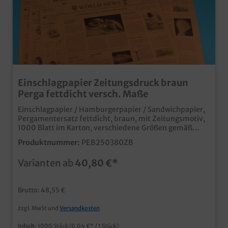
Einschlagpapier Zeitungsdruck braun
Perga fettdicht versch. Maße
Einschlagpapier / Hamburgerpapier / Sandwichpapier,
Pergamentersatz fettdicht, braun, mit Zeitungsmotiv,
1000 Blatt im Karton, verschiedene Größen gemäß
Auswahl praktisches Einschlagpapier im beliebten
Produktnummer:
PEB250380ZB
braunen Zeitungsdesign aus fettresistenten
Pergamentersatz, biologisch abbaubar ideal für Burger,
Varianten ab
40,80 €*
Snacks, Fisch und vieles mehr auch individuell
bedruckbar, fragen Sie einfach unseren Kundenservice
Brutto: 48,55 €
zzgl. MwSt und
Versandkosten
Inhalt:
1000 Stück
(0,04 €* / 1 Stück)