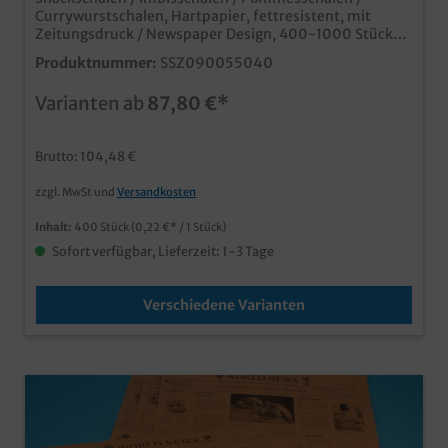
Currywurstschalen, Hartpapier, fettresistent, mit
Zeitungsdruck / Newspaper Design, 400-1000 Stück
im Karton, verschiedene Größen gemäß Auswahl
Produktnummer:
SSZ090055040
moderne Snackschalen für den Einsatz in Imbiss und
Food Truck praktische Verpackung für Pommes ,
Varianten ab
87,80 €*
Currywurst, Fingerfood, usw. aus fettresistentem
Hartpapier mit KIT Faktor kompostierbar und
recycelbar
Brutto: 104,48 €
zzgl. MwSt und
Versandkosten
Inhalt:
400 Stück
(0,22 €* / 1 Stück)
Sofort verfügbar, Lieferzeit: 1-3 Tage
Verschiedene Varianten