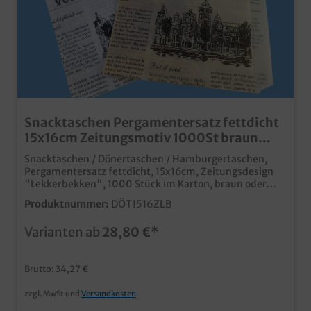
Snacktaschen Pergamentersatz fettdicht
15x16cm Zeitungsmotiv 1000St braun
oder weiß
Snacktaschen / Dönertaschen / Hamburgertaschen,
Pergamentersatz fettdicht, 15x16cm, Zeitungsdesign
"Lekkerbekken", 1000 Stück im Karton, braun oder
weiß zur Auswahl praktische Snacktaschen aus
Produktnummer:
DÖT1516ZLB
fettdichten Pergamentersatz moderne Optik im
Zeitungsdesign ideal für Imbiss, Food Truck und
Varianten ab
28,80 €*
Außerhausverkauf fett- und feuchtigkeitsabweisend
Gern erstellen wir Ihnen auch ein Angebot zu
Snacktaschen mit Ihrem Logo oder
Brutto: 34,27 €
Unternehmensdesign, und das bereits ab 50.000
Stück.
zzgl. MwSt und
Versandkosten