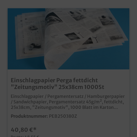
Einschlagpapier Perga fettdicht
"Zeitungsmotiv" 25x38cm 1000St
Einschlagpapier / Pergamentersatz / Hamburgerpapier
/ Sandwichpapier, Pergamentersatz 45g/m², fettdicht,
25x38cm, "Zeitungsmotiv", 1000 Blatt im Karton
praktisches fettdichtes Einschlagpapier im beliebten
Produktnummer:
PEB250380Z
Zeitungdesign ideal für das Einwickeln fettiger Snacks,
Imbiss- und Fastfood Produkte natürlich
40,80 €*
lebensmittelecht, kein Vergleich zu einer einfachen
Zeitungumweltfreundlich ohne zusätzliche