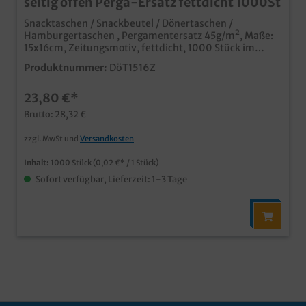
seitig offen Perga-Ersatz fettdicht 1000St
Snacktaschen / Snackbeutel / Dönertaschen /
Hamburgertaschen , Pergamentersatz 45g/m², Maße:
15x16cm, Zeitungsmotiv, fettdicht, 1000 Stück im
Karton praktische Anfass- und Servierhilfe für Burger,
Produktnummer:
DöT1516Z
Sandwiches, Döner, Gyros, Fladenbrot, usw. modernes
Zeitungs Design professioneller Eindruck in Imbiss und
23,80 €*
Lieferservice fett- und feuchtigkeitsabweisendes
Pergamentersatz Papier individuell bedruckbar bereits
Brutto: 28,32 €
ab 50.000 Stück, auch in anderen Abmessungen
zzgl. MwSt und
Versandkosten
Inhalt:
1000 Stück
(0,02 €* / 1 Stück)
Sofort verfügbar, Lieferzeit: 1-3 Tage