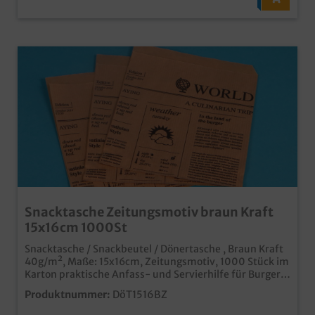
Snacktasche Zeitungsmotiv braun Kraft
15x16cm 1000St
Snacktasche / Snackbeutel / Dönertasche , Braun Kraft
40g/m², Maße: 15x16cm, Zeitungsmotiv, 1000 Stück im
Karton praktische Anfass- und Servierhilfe für Burger,
Sandwiches, Döner, Gyros, Fladenbrot, usw. modernes
Produktnummer:
DöT1516BZ
Zeitungs Design im angesagten Braun professioneller
Eindruck in Imbiss und Lieferservice Gern bieten wir