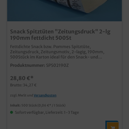
Snack Spitztüten "Zeitungsdruck" 2-lg
190mm fettdicht 500St
Fettdichte Snack bzw. Pommes Spitztüte,
Zeitungsdruck, Zeitungsmotiv, 2-lagig, 190mm,
500Stück im Karton ideal für den Snack- und
Imbissbereich Pommes, Backfisch und andere
Produktnummer:
SPS02190Z
Leckereien zum einfachen Verzehr unterwegs beliebter
und nostalgischer Zeitungsdruck. zwei Lagen für
28,80 €*
Wärmedämmung und Dichtigkeit, dennoch
umweltfreundlich ohne Kunststoff ab 50.000 Stück
Brutto: 34,27 €
auch individuell bedruckbar
zzgl. MwSt und
Versandkosten
Inhalt:
500 Stück
(0,06 €* / 1 Stück)
Sofort verfügbar, Lieferzeit: 1-3 Tage