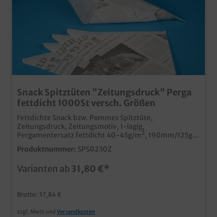
Snack Spitztüten "Zeitungsdruck" Perga
fettdicht 1000St versch. Größen
Fettdichte Snack bzw. Pommes Spitztüte,
Zeitungsdruck, Zeitungsmotiv, 1-lagig,
Pergamentersatz fettdicht 40-45g/m², 190mm/125g
oder 230mm/250g zur Auswahl, 1000Stück im Karton
Produktnummer:
SPS0230Z
ideal für den Imbissbereich Pommes, Backfisch und
andere Leckereien zum einfachen Verzehr unterwegs
Varianten ab
31,80 €*
stylischer und nostalgischer Zeitungsdruck.
fettabweisendes Pergamentersatzpapier ab 50.000
Stück auch individuell bedruckbar
Brutto: 37,84 €
zzgl. MwSt und
Versandkosten