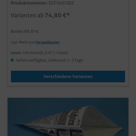
Produktnummer:
SST160130Z
1000St / 195x160mm 430ml 500St qualitative
Spitztüten aus Karton/Hartpapier deutlich fester und
Varianten ab
74,80 €*
stabiler als herkömmliche Papierspitztüten
umweltfreundlich und dennoch fettresistent durch
hohen Kitwert, keine zusätzliche
Brutto: 89,01 €
Kunststoffbeschichtung mit angesagtem
Zeitungsmotiv ideal für Snacks, Fingerfood und mehr
zzgl. MwSt und
Versandkosten
ab 25.000 Stück auch individuell bedruckbar
Inhalt:
500 Stück
(0,15 €* / 1 Stück)
Sofort verfügbar, Lieferzeit: 1-3 Tage
Verschiedene Varianten