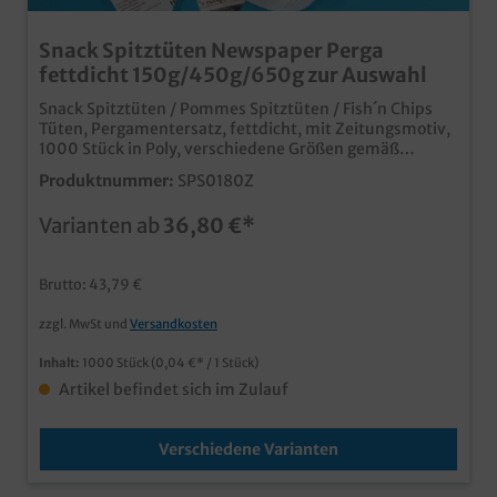
Snack Spitztüten Newspaper Perga
fettdicht 150g/450g/650g zur Auswahl
Snack Spitztüten / Pommes Spitztüten / Fish´n Chips
Tüten, Pergamentersatz, fettdicht, mit Zeitungsmotiv,
1000 Stück in Poly, verschiedene Größen gemäß
Auswahl 150g 180x250mm / 450g 265x370mm /
Produktnummer:
SPS0180Z
650g 300x380mm qualitative und umweltfreundliche
Snackverpackung im modernen Newspaper Design
Varianten ab
36,80 €*
fettdichtes Pergamentersatzpapier 3 Größen bis XXL
650g erhältlich individuell bedruckbar ab 50.000 Stück
Brutto: 43,79 €
zzgl. MwSt und
Versandkosten
Inhalt:
1000 Stück
(0,04 €* / 1 Stück)
Artikel befindet sich im Zulauf
Verschiedene Varianten