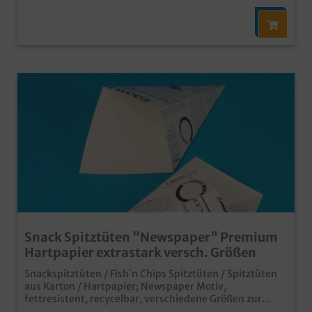
Snack Spitztüten "Newspaper" Premium
Hartpapier extrastark versch. Größen
Snackspitztüten / Fish´n Chips Spitztüten / Spitztüten
aus Karton / Hartpapier; Newspaper Motiv,
fettresistent, recycelbar, verschiedene Größen zur
Auswahl 160x130mm 250g 1000St / 175x145mm 325g