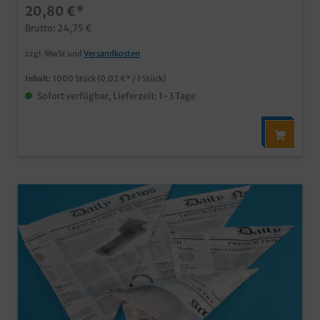
20,80 €*
Ihnen auch Ihr Wunschmotiv auf den praktischen
Snacktaschen an, und das bereits ab 50.000 Stück.
Brutto: 24,75 €
Fragen Sie einfach unseren Kundenservice.
zzgl. MwSt und
Versandkosten
Inhalt:
1000 Stück
(0,02 €* / 1 Stück)
Sofort verfügbar, Lieferzeit: 1-3 Tage