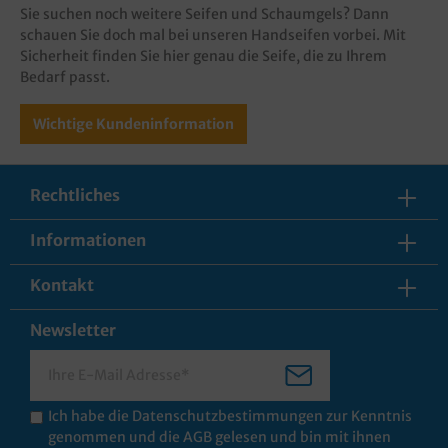
Sie suchen noch weitere Seifen und Schaumgels? Dann
schauen Sie doch mal bei unseren
Handseifen
vorbei. Mit
Sicherheit finden Sie hier genau die Seife, die zu Ihrem
Bedarf passt.
Wichtige Kundeninformation
Rechtliches
Informationen
Kontakt
Newsletter
Ich habe die
Datenschutzbestimmungen
zur Kenntnis
genommen und die
AGB
gelesen und bin mit ihnen