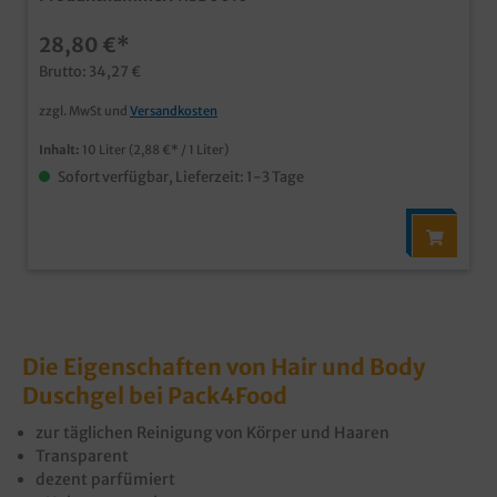
Shampoo- und Duschgelspendern in Hotels, Pensionen,
Mitarbeiterduschen, etc.Kanister aus recycelbarem
28,80 €*
Material Made in Germany
Brutto: 34,27 €
zzgl. MwSt und
Versandkosten
Inhalt:
10 Liter
(2,88 €* / 1 Liter)
Sofort verfügbar, Lieferzeit: 1-3 Tage
Die Eigenschaften von Hair und Body
Duschgel bei Pack4Food
zur täglichen Reinigung von Körper und Haaren
Transparent
dezent parfümiert