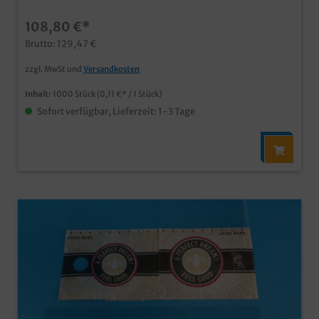
unterwegs im Neutralmotiv "Feel good" FETTDICHT,
Ideal für Brötchen, Sandwiches, Baguettes usw. Qualität
108,80 €*
"Made in Germany" auch in Ihrem eigenen Motiv
bedruckbar, unser Kundenservice berät Sie gern
Brutto: 129,47 €
zzgl. MwSt und
Versandkosten
Inhalt:
1000 Stück
(0,11 €* / 1 Stück)
Sofort verfügbar, Lieferzeit: 1-3 Tage