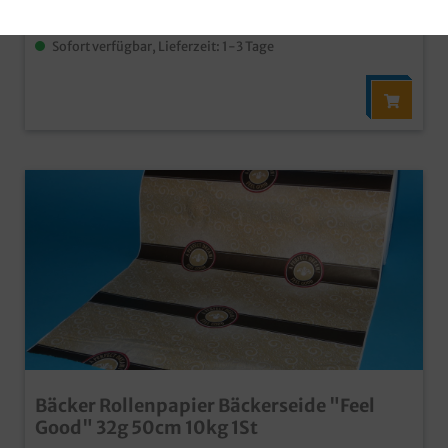
Inhalt:
1000 Stück
(0,16 €* / 1 Stück)
Sofort verfügbar, Lieferzeit: 1-3 Tage
Bäcker Rollenpapier Bäckerseide "Feel
Good" 32g 50cm 10kg 1St