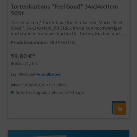
Tortenkartons "Feel Good" 34x34x11cm
50St
Tortenkarton / Tortenbox / Kuchenkarton, Motiv "Feel
Good", 34x34x11cm, 50 Stück im Karton hochwertiger
und stabiler Transportkarton für Torten, Kuchen und
Gebäck modernes und edles Neutralmotiv "Feel Good"
Produktnummer:
TK343411FG
für den anspruchsvollen Einsatz in Kaffeehaus,
Konditorei oder Bäckerei Qualität "Made in Germany"
59,80 €*
auch in Ihrem Wunschdesign bedruckbar, wenden Sie
sich einfach an unseren Kundenservice
Brutto: 71,16 €
zzgl. MwSt und
Versandkosten
Inhalt:
50 Stück
(1,20 €* / 1 Stück)
Sofort verfügbar, Lieferzeit: 1-3 Tage