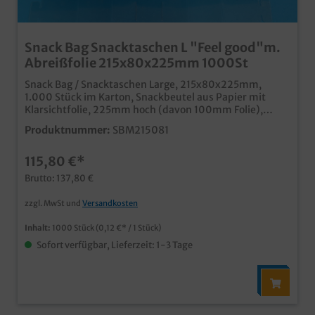
Snack Bag Snacktaschen L "Feel good"m.
Abreißfolie 215x80x225mm 1000St
Snack Bag / Snacktaschen Large, 215x80x225mm,
1.000 Stück im Karton, Snackbeutel aus Papier mit
Klarsichtfolie, 225mm hoch (davon 100mm Folie),
Folieteil abreißbar, bequemer und sauberer Genuss für
Produktnummer:
SBM215081
unterwegs im Neutralmotiv "Feel good" FETTDICHT,
Ideal für Brötchen, Sandwiches, Baguettes usw. Qualität
115,80 €*
"Made in Germany" auch in Ihrem eigenen Motiv
bedruckbar, unser Kundenservice berät Sie gern
Brutto: 137,80 €
zzgl. MwSt und
Versandkosten
Inhalt:
1000 Stück
(0,12 €* / 1 Stück)
Sofort verfügbar, Lieferzeit: 1-3 Tage