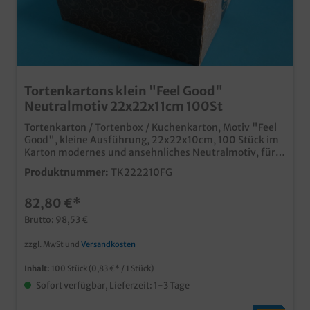
Tortenkartons klein "Feel Good"
Neutralmotiv 22x22x11cm 100St
Tortenkarton / Tortenbox / Kuchenkarton, Motiv "Feel
Good", kleine Ausführung, 22x22x10cm, 100 Stück im
Karton modernes und ansehnliches Neutralmotiv, für
den Einsatz in der anspruchsvollen Bäckerei oder
Produktnummer:
TK222210FG
Konditorei stabile und hochwertige Fertigung für kleine
Torten und andere Backwaren Qualität "Made in
82,80 €*
Germany" Auch mit Ihrem Unternehmensdesign
individuell produzierbar, wenden Sie sich einfach an
Brutto: 98,53 €
unseren Kundenservice
zzgl. MwSt und
Versandkosten
Inhalt:
100 Stück
(0,83 €* / 1 Stück)
Sofort verfügbar, Lieferzeit: 1-3 Tage