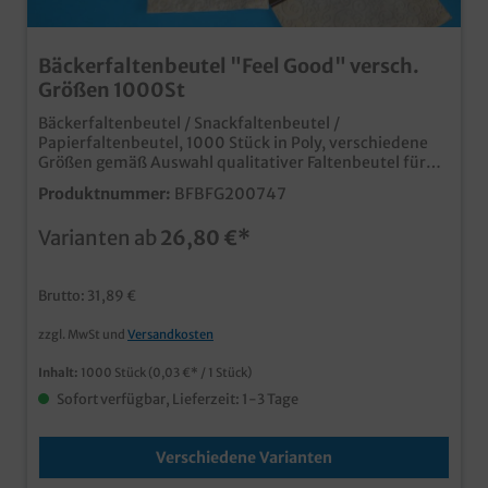
Bäckerfaltenbeutel "Feel Good" versch.
Größen 1000St
Bäckerfaltenbeutel / Snackfaltenbeutel /
Papierfaltenbeutel, 1000 Stück in Poly, verschiedene
Größen gemäß Auswahl qualitativer Faltenbeutel für
den Einsatz in Bäckerei, Backshop oder Imbiss im "Feel
Produktnummer:
BFBFG200747
Good" Neutraldesign verschiedene Größen je nach
Bedarf Qualität "Made in Germany" auch individuell
Varianten ab
26,80 €*
bedruckbar, für eine Angebotsanfrage wenden Sie sich
bitte an unseren Kundenservice
Brutto: 31,89 €
zzgl. MwSt und
Versandkosten
Inhalt:
1000 Stück
(0,03 €* / 1 Stück)
Sofort verfügbar, Lieferzeit: 1-3 Tage
Verschiedene Varianten