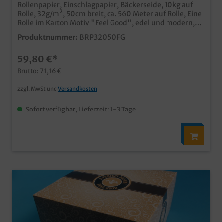
Rollenpapier, Einschlagpapier, Bäckerseide, 10kg auf
Rolle, 32g/m², 50cm breit, ca. 560 Meter auf Rolle, Eine
Rolle im Karton Motiv "Feel Good", edel und modern,
ideal für Backwaren, Kuchen und Snacks in Kaffeehaus,
Produktnummer:
BRP32050FG
Bäckerei oder Konditorei umweltfreundliches und
dennoch modernes Verpackungsmaterial in Bäckerei
59,80 €*
und Konditorei Qualität "Made in Germany" Auch mit
Ihrem individuellen Motiv bedruckbar, fragen Sie
Brutto: 71,16 €
einfach unseren Kundenservice
zzgl. MwSt und
Versandkosten
Sofort verfügbar, Lieferzeit: 1-3 Tage