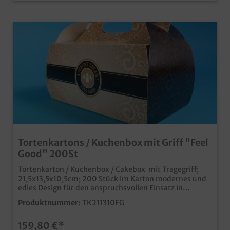
Tortenkartons / Kuchenbox mit Griff "Feel
Good" 200St
Tortenkarton / Kuchenbox / Cakebox mit Tragegriff;
21,5x13,5x10,5cm; 200 Stück im Karton modernes und
edles Design für den anspruchsvollen Einsatz in
Kaffeehaus, Café, Konditorei und Bäckerei praktisch
Produktnummer:
TK211310FG
und stylisch für Kuchen, Torten, Gebäck aber auch
Donutsm Muffins, Cupcakes usw. Qualität "Made in
159,80 €*
Germany" auch mit Ihrem Unternehmensdesign oder