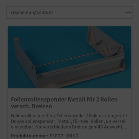
Folienrollenspender Metall für 2 Rollen
versch. Breiten
Folienrollenspender / Folienabroller / Folientrenngerät /
Doppelrollenspender, Metall, für zwei Rollen, universell
einsetzbar, für verschiedene Breiten gemäß Auswahl,
30cm, 45cm, 60cm schnelles und einfaches Trennen
Produktnummer:
FSP02-0060
von Aluminiumfolie und Frischhaltefolie erleichert das