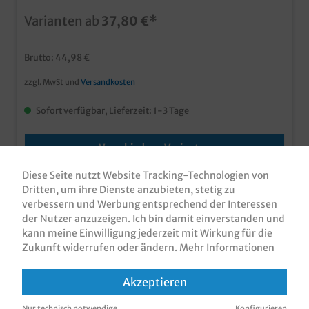
Tagesgeschäft in Gastronomie, Imbiss und
Varianten ab
37,80 €*
Lebensmittelhandel stabile Konstuktion für den
professionellen Einsatz für die Wand oder
Tischmontage geeignet
Brutto: 44,98 €
zzgl. MwSt und
Versandkosten
Sofort verfügbar, Lieferzeit: 1-3 Tage
Verschiedene Varianten
Diese Seite nutzt Website Tracking-Technologien von
Dritten, um ihre Dienste anzubieten, stetig zu
verbessern und Werbung entsprechend der Interessen
der Nutzer anzuzeigen. Ich bin damit einverstanden und
kann meine Einwilligung jederzeit mit Wirkung für die
Zukunft widerrufen oder ändern.
Mehr Informationen
Akzeptieren
Nur technisch notwendige
Konfigurieren