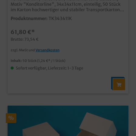
Motiv "Konditorline", 34x34x11cm, einteilig, 50 Stück
im Karton hochwertiger und stabiler Transportkarton
für Torten, Kuchen und Gebäck modernes und edles
Produktnummer:
TK343411K
Neutralmotiv für die anspruchsvolle Bäckerei und
Konditorei Qualität "Made in Germany" auch in Ihrem
61,80 €*
Wunschdesign bedruckbar, wenden Sie sich einfach an
unseren Kundenservice
Brutto: 73,54 €
zzgl. MwSt und
Versandkosten
Inhalt:
50 Stück
(1,24 €* / 1 Stück)
Sofort verfügbar, Lieferzeit: 1-3 Tage
%