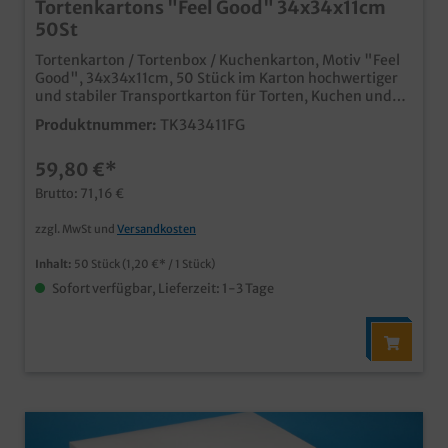
Tortenkartons "Feel Good" 34x34x11cm
50St
Tortenkarton / Tortenbox / Kuchenkarton, Motiv "Feel
Good", 34x34x11cm, 50 Stück im Karton hochwertiger
und stabiler Transportkarton für Torten, Kuchen und
Gebäck modernes und edles Neutralmotiv "Feel Good"
Produktnummer:
TK343411FG
für den anspruchsvollen Einsatz in Kaffeehaus,
Konditorei oder Bäckerei Qualität "Made in Germany"
59,80 €*
auch in Ihrem Wunschdesign bedruckbar, wenden Sie
sich einfach an unseren Kundenservice
Brutto: 71,16 €
zzgl. MwSt und
Versandkosten
Inhalt:
50 Stück
(1,20 €* / 1 Stück)
Sofort verfügbar, Lieferzeit: 1-3 Tage