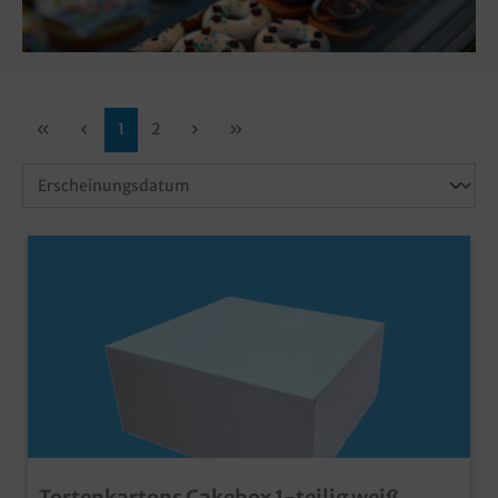
1
2
Tortenkartons Cakebox 1-teilig weiß