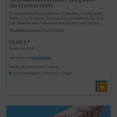
22x22x10cm 100St
Tortenkarton/ Kuchenkarton / Cakebox, 1-teilig weiß,
Maße: 22x22x10cm, 100 Stück im Umkarton (2x 50 in
UV) Ideal für den Transport von Kuchen und Torten
typisches Standardmaß in neutralem weiß einteilige
Produktnummer:
TK222210W
Variante mit anhängendem Deckel stabil und
hochwertig mit wenigen Handgriffen und unkompliziert
53,80 €*
aufgestellt ab 5000 Stück auch individuell bedruckbar
Brutto: 64,02 €
zzgl. MwSt und
Versandkosten
Inhalt:
100 Stück
(0,54 €* / 1 Stück)
Sofort verfügbar, Lieferzeit: 1-3 Tage