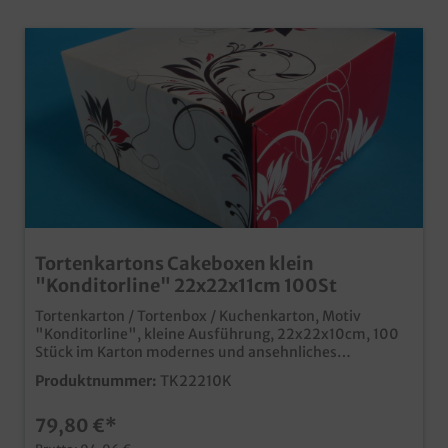
Tortenkartons Cakeboxen klein
"Konditorline" 22x22x11cm 100St
Tortenkarton / Tortenbox / Kuchenkarton, Motiv
"Konditorline", kleine Ausführung, 22x22x10cm, 100
Stück im Karton modernes und ansehnliches
Neutralmotiv "Konditorline" stabile und hochwertige
Produktnummer:
TK22210K
Fertigung für den anspruchsvollen Konditoreibedarf für
kleine Torten, aber auch als Donutbox oder
79,80 €*
Berlinerkarton verwendbar Qualität "Made in
Germany" Auch mit Ihrem Unternehmensdesign