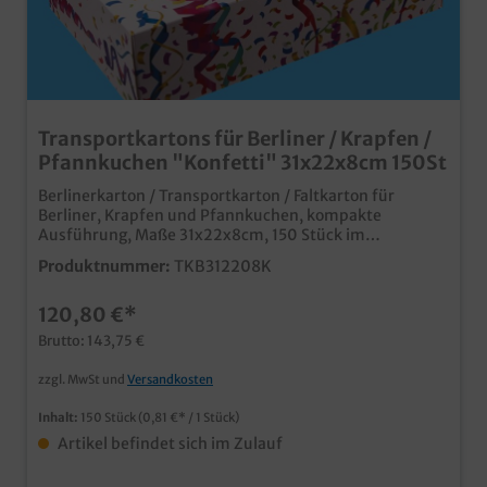
Transportkartons für Berliner / Krapfen /
Pfannkuchen "Konfetti" 31x22x8cm 150St
Berlinerkarton / Transportkarton / Faltkarton für
Berliner, Krapfen und Pfannkuchen, kompakte
Ausführung, Maße 31x22x8cm, 150 Stück im
UmkartonPraktische und stabile Transportlösung im
Produktnummer:
TKB312208K
Bäckereibedarf und Konditoreibedarf kompakte
Ausführung für bis zu 12 Pfannkuchen je Lage, je nach
120,80 €*
Größe der Krapfen ansprechendes Neutralmotiv, ideal
für die Faschingszeit umweltfreundliche Verpackung
Brutto: 143,75 €
aus Papier, natürlich lebensmittelecht ab einer Auflage
von 5000 Stück auch individuell bedruckbar fragen Sie
zzgl. MwSt und
Versandkosten
einfach unseren Kundenservice
Inhalt:
150 Stück
(0,81 €* / 1 Stück)
Artikel befindet sich im Zulauf