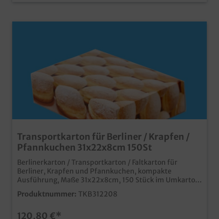
Transportkarton für Berliner / Krapfen /
Pfannkuchen 31x22x8cm 150St
Berlinerkarton / Transportkarton / Faltkarton für
Berliner, Krapfen und Pfannkuchen, kompakte
Ausführung, Maße 31x22x8cm, 150 Stück im Umkarton
Praktische und stabile Transportlösung im
Produktnummer:
TKB312208
Bäckereibedarf und Konditoreibedarf kompakte
Ausführung für bis zu 12 Pfannkuchen je Lage, je nach
120,80 €*
Größe der Krapfen ansprechendes Neutralmotiv nicht