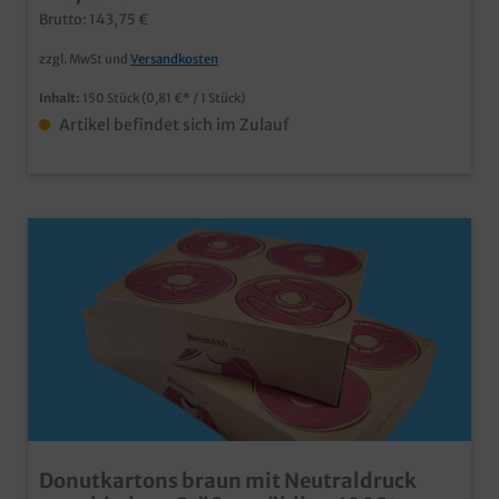
nur in der Faschingszeit ab einer Auflage von 5000
Brutto: 143,75 €
Stück auch individuell bedruckbarm fragen Sie einfach
unseren Kundenservice
zzgl. MwSt und
Versandkosten
Inhalt:
150 Stück
(0,81 €* / 1 Stück)
Artikel befindet sich im Zulauf
Donutkartons braun mit Neutraldruck