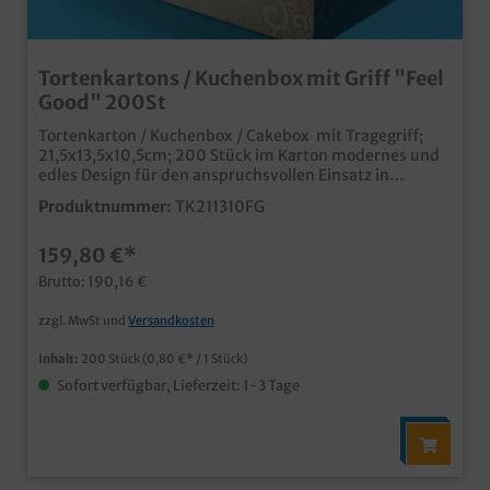
Tortenkartons / Kuchenbox mit Griff "Feel
Good" 200St
Tortenkarton / Kuchenbox / Cakebox mit Tragegriff;
21,5x13,5x10,5cm; 200 Stück im Karton modernes und
edles Design für den anspruchsvollen Einsatz in
Kaffeehaus, Café, Konditorei und Bäckerei praktisch
Produktnummer:
TK211310FG
und stylisch für Kuchen, Torten, Gebäck aber auch
Donutsm Muffins, Cupcakes usw. Qualität "Made in
159,80 €*
Germany" auch mit Ihrem Unternehmensdesign oder
Werbedruck produzierbar, unser Kundenservice freut
Brutto: 190,16 €
sich auf Ihre Anfrage
zzgl. MwSt und
Versandkosten
Inhalt:
200 Stück
(0,80 €* / 1 Stück)
Sofort verfügbar, Lieferzeit: 1-3 Tage