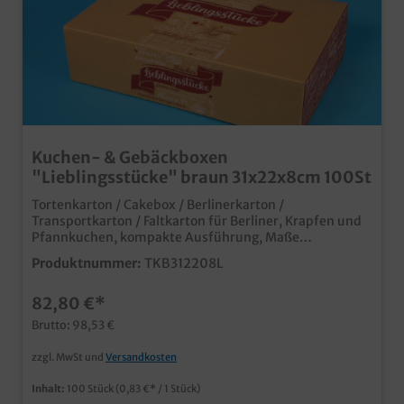
Kuchen- & Gebäckboxen
"Lieblingsstücke" braun 31x22x8cm 100St
Tortenkarton / Cakebox / Berlinerkarton /
Transportkarton / Faltkarton für Berliner, Krapfen und
Pfannkuchen, kompakte Ausführung, Maße
31x22x8cm, 100 Stück im UmkartonPraktische und
Produktnummer:
TKB312208L
stabile Transportlösung im Bäckereibedarf und
Konditoreibedarf nachhaltig durch kunststofffreie
82,80 €*
Fettbarriere und Papier aus zertifizierter
Forstwirtschaft kompakte Ausführung z.B. für bis zu 12
Brutto: 98,53 €
Pfannkuchen je Lage, je nach Größeauch geeignet für
Kuchen, Torten, Gebäck, usw. ansprechendes
zzgl. MwSt und
Versandkosten
Neutralmotiv "Lieblingsstücke" im beliebten
Naturbraunab einer Auflage von 5000 Stück auch
Inhalt:
100 Stück
(0,83 €* / 1 Stück)
individuell bedruckbar fragen Sie einfach unseren