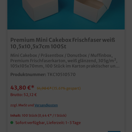
Premium Mini Cakebox Frischfaser weiß
10,5x10,5x7cm 100St
Mini Cakebox / Präsentbox / Donutbox / Muffinbox,
Premium Frischfaserkarton, weiß glänzend, 305g/m²,
105x105x70mm, 100 Stück im Karton praktischer und
hochwertiger kleiner Faltkarton für platzsparende
Produktnummer:
TKC10510570
Lagerung ideal für Pralinen, einen Donut, Muffin, eine
Zimtschnecke oder auch andere Präsente reiner
43,80 €*
Frischfaserkarton, mit glänzend weißer Außenseite,
51,90 €*
(15.61% gespart)
ideal auch zur Beklebung mit einem Etikett
Brutto: 52,12 €
umweltfreundlich ohne Beschichtung, dennoch
fettresistent (KIT Faktor 9-11) und im Altpapier
zzgl. MwSt und
Versandkosten
entsorgbar bereits ab 10.000 Stück individuell
bedruckbar
Inhalt:
100 Stück
(0,44 €* / 1 Stück)
Sofort verfügbar, Lieferzeit: 1-3 Tage