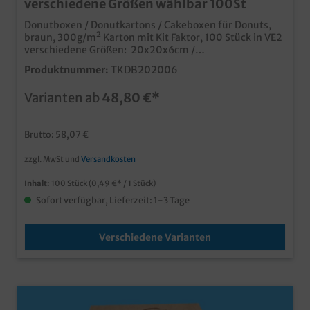
verschiedene Größen wählbar 100St
Donutboxen / Donutkartons / Cakeboxen für Donuts,
braun, 300g/m² Karton mit Kit Faktor, 100 Stück in VE2
verschiedene Größen: 20x20x6cm /
30x20x6cmpraktische Transportkartons für
Produktnummer:
TKDB202006
Donutsumweltfreundliche, recycelbare Verpackung
ohne Kunststoffideal für Glasuren durch 300g Karton
Varianten ab
48,80 €*
mit Kit Faktormoderner und ansprechender Donut
Neutraldruckauch individuell bedruckbar
Brutto: 58,07 €
zzgl. MwSt und
Versandkosten
Inhalt:
100 Stück
(0,49 €* / 1 Stück)
Sofort verfügbar, Lieferzeit: 1-3 Tage
Verschiedene Varianten