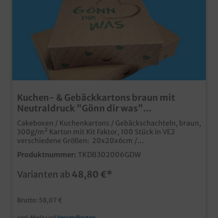
Kuchen- & Gebäckkartons braun mit
Neutraldruck "Gönn dir was"
verschiedene Größen wählbar 100St
Cakeboxen / Kuchenkartons / Gebäckschachteln, braun,
300g/m² Karton mit Kit Faktor, 100 Stück in VE2
verschiedene Größen: 20x20x6cm /
30x20x6cmpraktische Transportkartons für Kuchen
Produktnummer:
TKDB302006GDW
und Gebäckumweltfreundliche, recycelbare
Verpackung ohne Kunststoffauch ideal für Glasuren
Varianten ab
48,80 €*
oder Zuckerguss durch 300g Karton mit Kit
Faktormoderner und ansprechender Neutraldruck,
passend zu unseren Bäckerfaltenbeuteln "Gönn dir
Brutto: 58,07 €
was"auch individuell bedruckbar
zzgl. MwSt und
Versandkosten