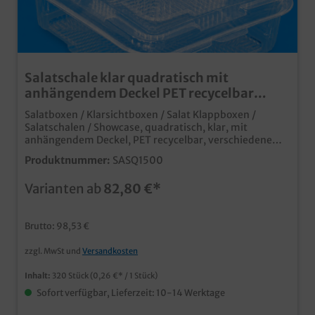
Salatschale klar quadratisch mit
anhängendem Deckel PET recycelbar
versch. Größen
Salatboxen / Klarsichtboxen / Salat Klappboxen /
Salatschalen / Showcase, quadratisch, klar, mit
anhängendem Deckel, PET recycelbar, verschiedene
Größen gemäß Auswahl (375ml (600St/Kt.), 500ml
Produktnummer:
SASQ1500
(600St/Kt.), 750ml (320St/Kt.), 1000ml (320St/Kt),
1500ml (240St/Kt) klar und stabil, perfekt für Salate,
Varianten ab
82,80 €*
Süßwaren, Fingerfood, Sushi, Snacks usw. auch ideal als
geschlossene Bagelbox verwendbar stapelbar, ideal für
den Lieferservice und das Außerhausgeschäft der
Brutto: 98,53 €
Hingucker an jeder Salatbar recycelbar über gelbe
Tonne/gelben Sack in Deutschland
zzgl. MwSt und
Versandkosten
Inhalt:
320 Stück
(0,26 €* / 1 Stück)
Sofort verfügbar, Lieferzeit: 10-14 Werktage