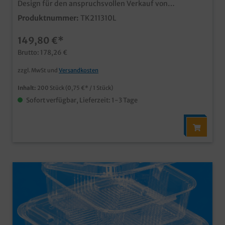
Design für den anspruchsvollen Verkauf von
Backwaren, Kuchen, Torten, usw. Motiv
Produktnummer:
TK211310L
"Lieblingsstücke" für die verschiedensten Einsätze in
Bäckerei, konditorei und Confiserie Ideal für den
149,80 €*
Bäckerei- und Konditoreibedarf, zum Verkauf von
Tortenstücken, Kuchen, Teilchen, Donuts, Muffins usw.
Brutto: 178,26 €
Qualität "Made in Germany" auch mit Ihrem
Unternehmensdesign oder Werbedruck produzierbar,
zzgl. MwSt und
Versandkosten
unser Kundenservice freut sich auf Ihre Anfrage
Inhalt:
200 Stück
(0,75 €* / 1 Stück)
Sofort verfügbar, Lieferzeit: 1-3 Tage