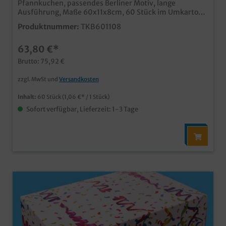
Pfannkuchen, passendes Berliner Motiv, lange
Ausführung, Maße 60x11x8cm, 60 Stück im Umkarton
Praktische und stabile Transportlösung im
Produktnummer:
TKB601108
Bäckereibedarf und Konditoreibedarf lange
Ausführung für 6-8 Pfannkuchen in einer Reihe in bis
63,80 €*
zu 2 Lagen, je nach Größe der Krapfen ansprechendes
Neutralmotiv nicht nur in der Faschingszeit ab einer
Brutto: 75,92 €
Auflage von 5000 Stück auch individuell bedruckbarm
fragen Sie einfach unseren Kundenservice
zzgl. MwSt und
Versandkosten
Inhalt:
60 Stück
(1,06 €* / 1 Stück)
Sofort verfügbar, Lieferzeit: 1-3 Tage