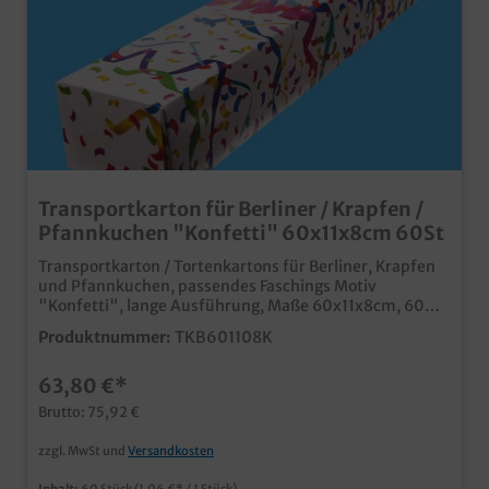
Transportkarton für Berliner / Krapfen /
Pfannkuchen "Konfetti" 60x11x8cm 60St
Transportkarton / Tortenkartons für Berliner, Krapfen
und Pfannkuchen, passendes Faschings Motiv
"Konfetti", lange Ausführung, Maße 60x11x8cm, 60
Stück im Umkarton Praktische und stabile
Produktnummer:
TKB601108K
Transportlösung im Bäckereibedarf und
Konditoreibedarf lange Ausführung für 6-8
63,80 €*
Pfannkuchen in einer Reihe in bis zu 2 Lagen, je nach
Größe der Krapfen ansprechendes Neutralmotiv, ideal
Brutto: 75,92 €
für die Faschingszeitumweltfreundliche Verpackung
aus Papier, natürlich lebensmittelecht ab einer Auflage
zzgl. MwSt und
Versandkosten
von 5000 Stück auch individuell bedruckbar fragen Sie
einfach unseren Kundenservice
Inhalt:
60 Stück
(1,06 €* / 1 Stück)