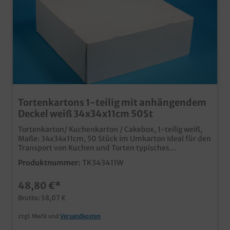
Tortenkartons 1-teilig mit anhängendem
Deckel weiß 34x34x11cm 50St
Tortenkarton/ Kuchenkarton / Cakebox, 1-teilig weiß,
Maße: 34x34x11cm, 50 Stück im Umkarton Ideal für den
Transport von Kuchen und Torten typisches
Standardmaß in neutralem weiß einteilige Variante mit
Produktnummer:
TK343411W
anhängendem Deckel stabil und hochwertig (450g/m²)
mit wenigen Handgriffen und unkompliziert aufgestellt
48,80 €*
ab 5000 Stück auch individuell bedruckbar
Brutto: 58,07 €
zzgl. MwSt und
Versandkosten