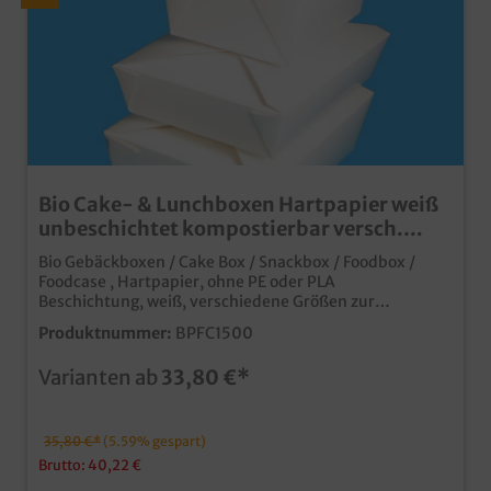
Bio Cake- & Lunchboxen Hartpapier weiß
unbeschichtet kompostierbar versch.
Größen
Bio Gebäckboxen / Cake Box / Snackbox / Foodbox /
Foodcase , Hartpapier, ohne PE oder PLA
Beschichtung, weiß, verschiedene Größen zur
Auswahl: 750ml 113x90x64mm 480St. / 1300ml
Produktnummer:
BPFC1500
149x116x64mm 240St. / 1500ml 197x140x48mm
200St. / 2000ml 197x140x64mm 200St. Praktische
Varianten ab
33,80 €*
Cakebox / Lunchbox aus Bio Hartpapier mit stylischem
Faltverschlussbiologisch abbaubar, da ohne PE oder PLA
Beschichtung auf der Innenseite ideal für Backwaren,
Kekse, Donuts, Krapfen, Muffins, Präsente, usw.nicht
35,80 €*
(5.59% gespart)
für extrem fettige und feuchte/soßenhaltige Speisen
Brutto: 40,22 €
geeignet einladende und moderne weiße Optik, ideal