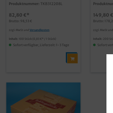
kompakte Ausführung, Maße
den anspru
Produktnummer:
TKB312208L
Produktnu
31x22x8cm, 100 Stück im
Backwaren, Ku
UmkartonPraktische und stabile
"Lieblingss
82,80 €*
149,80 
Transportlösung im Bäckereibedarf und
verschieden
Konditoreibedarf nachhaltig durch
konditorei und Co
Brutto: 98,53 €
Brutto: 178,
kunststofffreie Fettbarriere und Papier
Bäckerei- u
aus zertifizierter Forstwirtschaft
Verkauf vo
zzgl. MwSt und
Versandkosten
zzgl. MwSt un
kompakte Ausführung z.B. für bis zu 12
Teilchen, Donu
Pfannkuchen je Lage, je nach Größeauch
"Made in Germany" 
Inhalt:
100 Stück
(0,83 €* / 1 Stück)
Inhalt:
200 St
geeignet für Kuchen, Torten, Gebäck,
Unternehme
Sofort verfügbar, Lieferzeit: 1-3 Tage
Sofort ver
usw. ansprechendes Neutralmotiv
produzierb
"Lieblingsstücke" im beliebten
freut sich 
Naturbraunab einer Auflage von 5000
Stück auch individuell bedruckbar
fragen Sie einfach unseren
Kundenservice