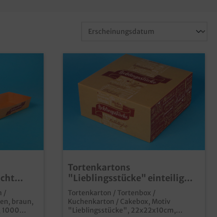
Tortenkartons
icht
"Lieblingsstücke" einteilig
n
22x22x10cm 100St
 /
Tortenkarton / Tortenbox /
en, braun,
Kuchenkarton / Cakebox, Motiv
, 1000
"Lieblingsstücke", 22x22x10cm,