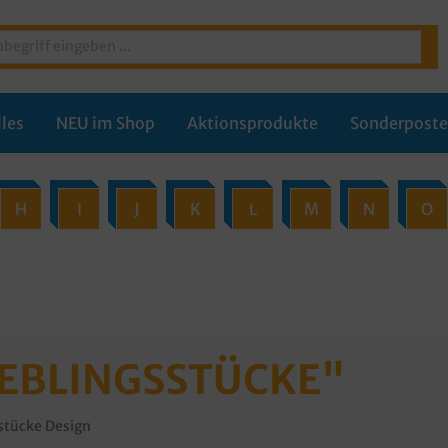
les
NEU im Shop
Aktionsprodukte
Sonderpost
H
I
J
K
L
M
N
O
EBLINGSSTÜCKE"
stücke Design