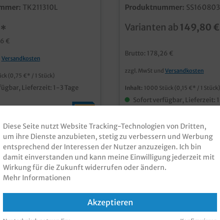
chsvollen Verkauf von
Stück im Karton 13x9x3,5cm und
mmer:
TK211310L
Produktnummer:
SS160803
chen, Torten, usw. Motiv
16x8x3,5cm zur Auswahl praktische
tücke" für die
Food Trays aus nachhaltigen
Varianten ab
149,80 
€*
sten Einsätze in Bäckerei,
MaterialienPapier aus zertifi
nfiserie Ideal für den
Forstwirtschaft mit kunststo
26 €
nd Konditoreibedarf, zum
Barriere mit Neutralmotiv
Brutto: 178,26 €
n Tortenstücken, Kuchen,
"Lieblingsstücke" im belieb
d
Versandkosten
ts, Muffins usw. Qualität
Naturbraun im angesagten braunen
zzgl. MwSt und
Versandkosten
auch mit Ihrem
Öko Look ideal für den Verkauf, und
ück
(0,75 €* / 1 Stück)
nsdesign oder Werbedruck
auch das Vorverpacken von 
fügbar, Lieferzeit: 1-3 Tage
Inhalt:
1000 Stück
(0,15 €* / 1 Stück)
ar, unser Kundenservice
Plätzchen, etc. in Bäckerei, 
auf Ihre Anfrage
und Backshop Made in Germany an
Sofort verfügbar, Lieferzeit: 
50.000 Stück auch individue
bedruckbar, oder in anderen
fertigen
Diese Seite nutzt Website Tracking-Technologien von Dritten,
Verschiedene Varia
um ihre Dienste anzubieten, stetig zu verbessern und Werbung
entsprechend der Interessen der Nutzer anzuzeigen. Ich bin
damit einverstanden und kann meine Einwilligung jederzeit mit
Wirkung für die Zukunft widerrufen oder ändern.
Mehr Informationen
Akzeptieren