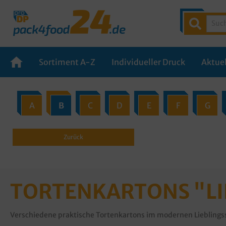
Sortiment A-Z
Individueller Druck
Aktuel
A
B
C
D
E
F
G
Zurück
TORTENKARTONS "LI
Verschiedene praktische Tortenkartons im modernen Lieblings