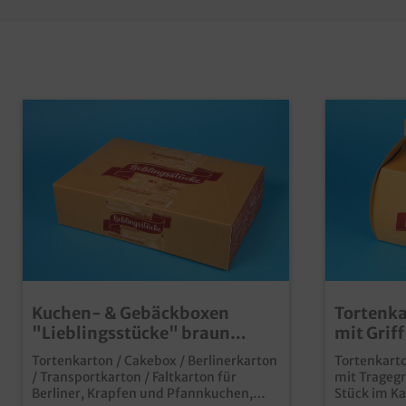
Kuchen- & Gebäckboxen
Tortenka
"Lieblingsstücke" braun
mit Grif
31x22x8cm 100St
Neutral
Tortenkarton / Cakebox / Berlinerkarton
Tortenkart
/ Transportkarton / Faltkarton für
mit Tragegr
Berliner, Krapfen und Pfannkuchen,
Stück im Karton modernes 