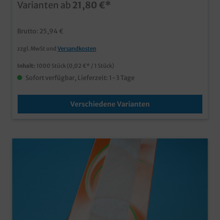
Varianten ab
21,80 €*
auf weißem Kraftpapier unverzichtbares Produkt in
Bäckerei, Backshop oder Tankstelle verschiedene
praktische Größen zur Auswahl Bäckerfaltenbeutel
Brutto: 25,94 €
können bereits ab einer Auflage von 30.000 Stück je
Größe individuell mit Ihrem Logo, Unternehmensdesign
zzgl. MwSt und
Versandkosten
oder einer Werbebotschaft bedruckt werden, gern
erstellen wir Ihnen ein leistungsfähiges Angebot.
Inhalt:
1000 Stück
(0,02 €* / 1 Stück)
Sofort verfügbar, Lieferzeit: 1-3 Tage
Verschiedene Varianten