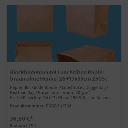
Blockbodenbeutel Lunchtüten Papier
braun ohne Henkel 26+17x35cm 250St
Papier Blockbodenbeutel / Lunchtüte / Doggiebag /
Fastfood Bag / Burgertüte, braun, 70g/m²
Kraft+Recycling, 26+17x35cm, 250 Stück im Karton
bekannt aus Fastfood Restaurants, Ideal für den
Produktnummer:
PBBB261736
Transport von Fastfood, Salaten, Coffee to go, usw,
stabiler und fester Boden, 70g Papier, natürlich
36,80 €*
lebensmittelecht extra großer Standboden (26x17cm),
auch für XL Burgerboxen die umweltfreundliche Lösung
Brutto: 43,79 €