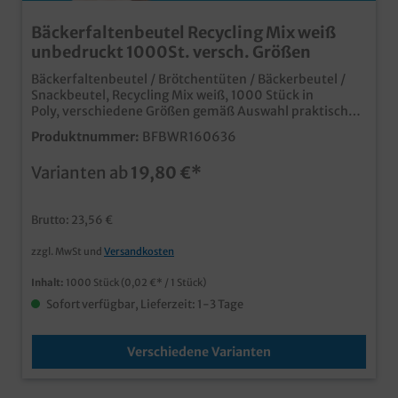
Bäckerfaltenbeutel Recycling Mix weiß
unbedruckt 1000St. versch. Größen
Bäckerfaltenbeutel / Brötchentüten / Bäckerbeutel /
Snackbeutel, Recycling Mix weiß, 1000 Stück in
Poly, verschiedene Größen gemäß Auswahl praktische
Papierfaltenbeutel in verschiedenen Größengünstige
Produktnummer:
BFBWR160636
und nachhaltige Recycling Mix Qualität neutrales weiß
für zahlreiche Einsatzbereiche ideal für Bäckerei,
Varianten ab
19,80 €*
Backshop und Imbiss bereits ab 30.000 Stück je Größe
individuell bedruckbar
Brutto: 23,56 €
zzgl. MwSt und
Versandkosten
Inhalt:
1000 Stück
(0,02 €* / 1 Stück)
Sofort verfügbar, Lieferzeit: 1-3 Tage
Verschiedene Varianten