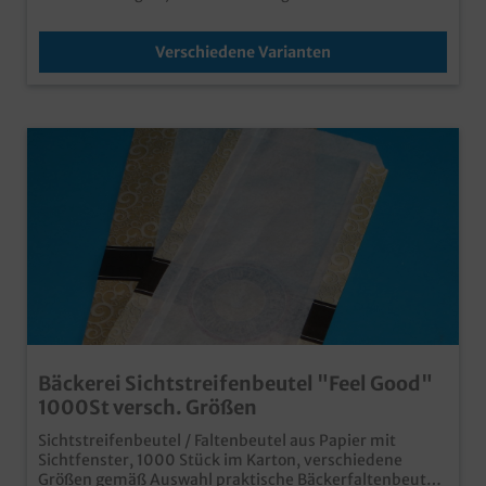
Verschiedene Varianten
Bäckerei Sichtstreifenbeutel "Feel Good"
1000St versch. Größen
Sichtstreifenbeutel / Faltenbeutel aus Papier mit
Sichtfenster, 1000 Stück im Karton, verschiedene
Größen gemäß Auswahl praktische Bäckerfaltenbeutel