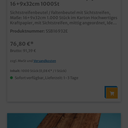
16+9x32cm 1000St
Sichtstreifenbeutel / Faltenbeutel mit Sichtstreifen,
Maße: 16+9x32cm 1.000 Stück im Karton Hochwertiges
Kraftpapier, mit Sichtstreifen, mittig angeordnet, Ideal
für Snack-, Coffee- und Tankshop, auch im
Produktnummer:
SSB16932E
Bäckerbereich verwendbar moderner "Enjoy your
meal" Neutraldruck, passend zu weiteren
76,80 €*
Snackverpackungen in unserem Sortiment Qualität
Made in Germany auch individell bedruckbar, schon ab
Brutto: 91,39 €
30.000 Stück
zzgl. MwSt und
Versandkosten
Inhalt:
1000 Stück
(0,08 €* / 1 Stück)
Sofort verfügbar, Lieferzeit: 1-3 Tage