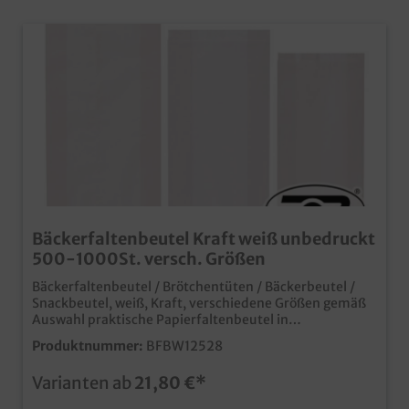
Bäckerfaltenbeutel Kraft weiß unbedruckt
500-1000St. versch. Größen
Bäckerfaltenbeutel / Brötchentüten / Bäckerbeutel /
Snackbeutel, weiß, Kraft, verschiedene Größen gemäß
Auswahl praktische Papierfaltenbeutel in
verschiedenen Größenqualitatives Kraftpapier
Produktnummer:
BFBW12528
neutrales weiß für zahlreiche Einsatzbereiche ideal für
Bäckerei, Backshop und Imbiss bereits ab 30.000 Stück
Varianten ab
21,80 €*
je Größe individuell bedruckbar