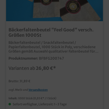
Bäckerfaltenbeutel "Feel Good" versch.
Größen 1000St
Bäckerfaltenbeutel / Snackfaltenbeutel /
Papierfaltenbeutel, 1000 Stück in Poly, verschiedene
Größen gemäß Auswahl qualitativer Faltenbeutel für
den Einsatz in Bäckerei, Backshop oder Imbiss im "Feel
Produktnummer:
BFBFG200747
Good" Neutraldesign verschiedene Größen je nach
Bedarf Qualität "Made in Germany" auch individuell
Varianten ab
26,80 €*
bedruckbar, für eine Angebotsanfrage wenden Sie sich
bitte an unseren Kundenservice
Brutto: 31,89 €
zzgl. MwSt und
Versandkosten
Inhalt:
1000 Stück
(0,03 €* / 1 Stück)
Sofort verfügbar, Lieferzeit: 1-3 Tage