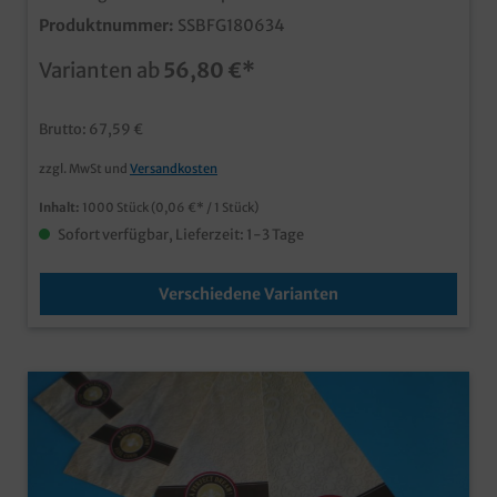
mit mittlerem Sichtstreifen im modernen "Feel Good"
Produktnummer:
SSBFG180634
Neutraldesign ideal für den Einsatz in Bäckerei,
Backshop oder Imbiss auch mit individuellem Druck
Varianten ab
56,80 €*
produzierbar, wenden Sie sich dafür einfach an unseren
Kundenservice
Brutto: 67,59 €
zzgl. MwSt und
Versandkosten
Inhalt:
1000 Stück
(0,06 €* / 1 Stück)
Sofort verfügbar, Lieferzeit: 1-3 Tage
Verschiedene Varianten