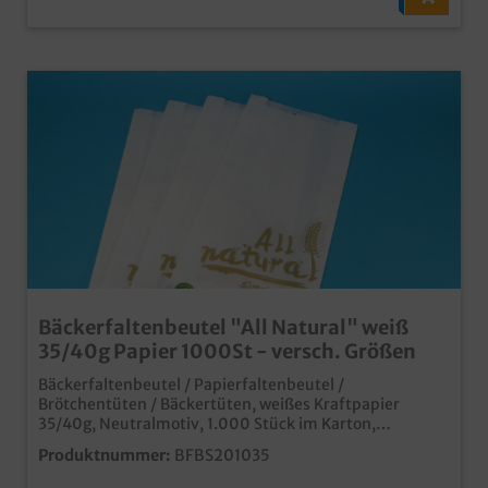
Bäckerfaltenbeutel "All Natural" weiß
35/40g Papier 1000St - versch. Größen
Bäckerfaltenbeutel / Papierfaltenbeutel /
Brötchentüten / Bäckertüten, weißes Kraftpapier
35/40g, Neutralmotiv, 1.000 Stück im Karton,
verschiedene Größen gemäß Auswahl praktische und
Produktnummer:
BFBS201035
umweltfreundlich Papiertüten für Brötchen, Backwaren
und Snacks hochwertiges Neutraldruck "All Natural"