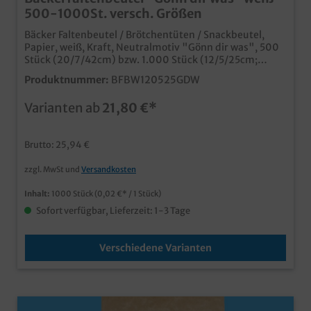
500-1000St. versch. Größen
Bäcker Faltenbeutel / Brötchentüten / Snackbeutel,
Papier, weiß, Kraft, Neutralmotiv "Gönn dir was", 500
Stück (20/7/42cm) bzw. 1.000 Stück (12/5/25cm;
14/6/28cm; 16/6/36cm) je nach Auswahl, verschiedene
Produktnummer:
BFBW120525GDW
Größen gemäß Auswahl praktische Papierfaltenbeutel
im edlen weißen Design mit qualitativem Neutraldruck
Varianten ab
21,80 €*
verschiedene praktische Größen ideal für Bäckerei,
Snacktheke, Tankstelle, usw. Gern bieten wir Ihnen ab
30.000 Tüten auch einen individuellen Druck mit Ihrem
Brutto: 25,94 €
Logo, einer Werbebotschaft oder einem
Unternehmensdesign an.
zzgl. MwSt und
Versandkosten
Inhalt:
1000 Stück
(0,02 €* / 1 Stück)
Sofort verfügbar, Lieferzeit: 1-3 Tage
Verschiedene Varianten