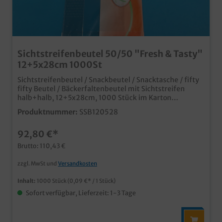
Sichtstreifenbeutel 50/50 "Fresh & Tasty"
12+5x28cm 1000St
Sichtstreifenbeutel / Snackbeutel / Snacktasche / fifty
fifty Beutel / Bäckerfaltenbeutel mit Sichtstreifen
halb+halb, 12+5x28cm, 1000 Stück im Karton
Hochwertiger Beutel mit Sichtstreifen, 50% Kraftpapier
Produktnummer:
SSB120528
/ 50% Sichtfolie, Fresh & Tasty Neutraldruck, Ideal für
Snacks im Tankstellen-, Coffee- oder Snackshop
92,80 €*
Qualität Made in Germany ab 25.000 auch individuell
bedruckbar * Abbildung zeigt nicht Originalgröße
Brutto: 110,43 €
zzgl. MwSt und
Versandkosten
Inhalt:
1000 Stück
(0,09 €* / 1 Stück)
Sofort verfügbar, Lieferzeit: 1-3 Tage