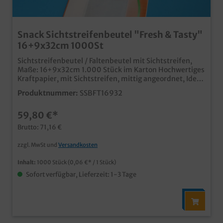
Snack Sichtstreifenbeutel "Fresh & Tasty"
16+9x32cm 1000St
Sichtstreifenbeutel / Faltenbeutel mit Sichtstreifen,
Maße: 16+9x32cm 1.000 Stück im Karton Hochwertiges
Kraftpapier, mit Sichtstreifen, mittig angeordnet, Ideal
für Snack-, Coffee- und Tankshop, auch im
Produktnummer:
SSBFT16932
Bäckerbereich verwendbar moderner Fresh & Tasty
Neutraldruck, passend zu weiteren Snackverpackungen
59,80 €*
in unserem Sortiment Qualität Made in Germany auch
individell bedruckbar, schon ab 30.000 Stück
Brutto: 71,16 €
zzgl. MwSt und
Versandkosten
Inhalt:
1000 Stück
(0,06 €* / 1 Stück)
Sofort verfügbar, Lieferzeit: 1-3 Tage