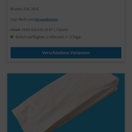
25.000 Stück
Brutto: 116,38 €
zzgl. MwSt und
Versandkosten
Inhalt:
1000 Stück
(0,10 €* / 1 Stück)
Sofort verfügbar, Lieferzeit: 1-3 Tage
Verschiedene Varianten