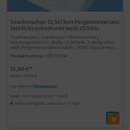
Snacktaschen 13,5x13cm Pergamentersatz
fettdicht unbedruckt weiß 2000St.
Snacktaschen / Snackbeutel / Dönertaschen /
Hamburgertaschen , Maße: 13,5x13cm, 2-seitig offen,
weiß, Pergamentersatz fettdicht, 2000 Stück im Karton
praktische Anfasshilfe für Burger, Sandwiches, Döner,
Produktnummer:
DÖT1313W
usw. aus fettdichtem Pergamentersatz Papier,
biologisch abbaubar professioneller Eindruck in Imbiss
31,80 €*
und Lieferservice auch individuell bedruckbar, fragen
Sie einfach unseren Kundenservice
Brutto: 37,84 €
zzgl. MwSt und
Versandkosten
Inhalt:
2000 Stück
(0,02 €* / 1 Stück)
Sofort verfügbar, Lieferzeit: 1-3 Tage