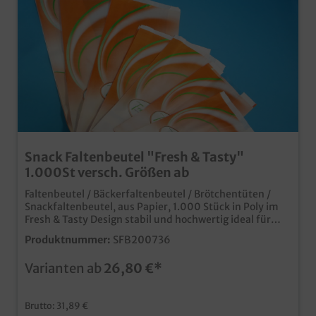
Snack Faltenbeutel "Fresh & Tasty"
1.000St versch. Größen ab
Faltenbeutel / Bäckerfaltenbeutel / Brötchentüten /
Snackfaltenbeutel, aus Papier, 1.000 Stück in Poly im
Fresh & Tasty Design stabil und hochwertig ideal für
Backwaren wie Brötchen, Semmeln, usw. oder Snacks
Produktnummer:
SFB200736
verschiedene Maße im Shop erhältlich Qualität "Made
in Germany" auch mit Ihrem Wunschmotiv bedruckbar,
Varianten ab
26,80 €*
wenden Sie sich für Anfragen einfach an unseren
Kundenservice
Brutto: 31,89 €