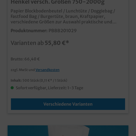
Henkel versch. Größen 750-2000g
Papier Blockbodenbeutel / Lunchtüte / Doggiebag /
Fastfood Bag / Burgertüte, braun, Kraftpapier,
verschiedene Größen zur Auswahl praktische und
umweltfreundliche PapiertütenBlockbodenbeutel mit
Produktnummer:
PBBB201029
praktischem Standboden Ideal für das Verpacken und
Transportieren verschiedenster Produkte in
Varianten ab
55,80 €*
ungebleichtem braun, für verschiedenste
Einsatzbereiche in Gastronomie und Handel die
umweltfreundliche und lebensmittelechte Lösung aus
Brutto: 66,40 €
Kraftpapier ab 10.000 Stück auch individuell
bedruckbar
zzgl. MwSt und
Versandkosten
Inhalt:
500 Stück
(0,11 €* / 1 Stück)
Sofort verfügbar, Lieferzeit: 1-3 Tage
Verschiedene Varianten