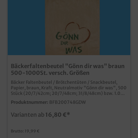
Bäckerfaltenbeutel "Gönn dir was" braun
500-1000St. versch. Größen
Bäcker Faltenbeutel / Brötchentüten / Snackbeutel,
Papier, braun, Kraft, Neutralmotiv "Gönn dir was", 500
Stück (20/7/42cm; 20/7/48cm; 31/8/48cm) bzw. 1.000
Stück (12/5/25cm; 14/6/28cm; 16/6/36cm),
Produktnummer:
BFB200748GDW
verschiedene Größen gemäß Auswahl praktische
Papierfaltenbeutel im angesagten braunen Design mit
Varianten ab
16,80 €*
qualitativem Neutraldruck verschiedene praktische
Größen ideal für Bäckerei, Snacktheke, Tankstelle, usw.
umweltfreundliches Kraftpapier Gern bieten wir Ihnen
Brutto: 19,99 €
ab 30.000 Tüten auch einen individuellen Druck mit
Ihrem Logo, einer Werbebotschaft oder einem