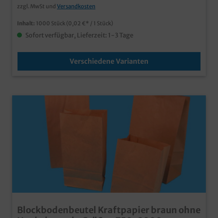
zzgl. MwSt und
Versandkosten
Unternehmensdesign an.
Inhalt:
1000 Stück
(0,02 €* / 1 Stück)
Sofort verfügbar, Lieferzeit: 1-3 Tage
Verschiedene Varianten
Blockbodenbeutel Kraftpapier braun ohne