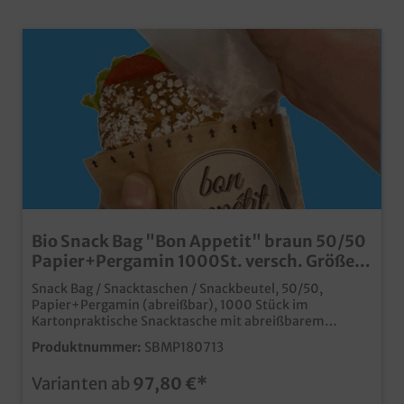
Bio Snack Bag "Bon Appetit" braun 50/50
Papier+Pergamin 1000St. versch. Größen
wählbar
Snack Bag / Snacktaschen / Snackbeutel, 50/50,
Papier+Pergamin (abreißbar), 1000 Stück im
Kartonpraktische Snacktasche mit abreißbarem
SichtbereichVerpacken, Präsentieren und komfortables
Produktnummer:
SBMP180713
Genießen mit einem Produkttransparenter Bereich
ohne Kunststoff, da aus Pergaminpraktische Lösung für
Varianten ab
97,80 €*
die Snacktheke an Tankstellen, Bistros, bei
Brotzeitdiensten, usw.auch individuell bedruckbar ab