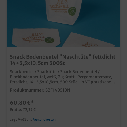
Snack Bodenbeutel "Naschtüte" fettdicht
14+5,5x10,5cm 500St
Snackbeutel / Snacktüte / Snack Bodenbeutel /
Blockbodenbeutel, weiß, 2lg Kraft+Pergamentersatz,
fettdicht, 14+5,5x10,5cm, 500 Stück in VE praktische
kleine Snacktüte mit Standboden stabil und fettdicht
Produktnummer:
SBF140510N
durch 2-lagige Fertigung aus 100% Papiermaterial,
kann im Altpapier entsorgt werden ideal für kleine
60,80 €*
Snacks, Fingerfood, Quarkbällchen, Pommes,
gebrannte Mandeln, etc. praktische Lösung für
Brutto: 72,35 €
Gastronomie und Lebensmittelhandel natürlich auch
individuell bedruckbar, fragen Sie unseren
zzgl. MwSt und
Versandkosten
Kundenservice