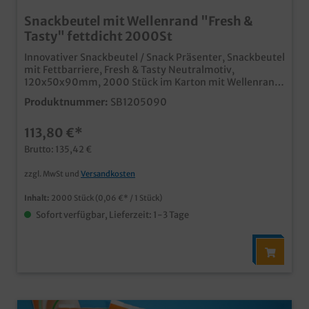
Snackbeutel mit Wellenrand "Fresh &
Tasty" fettdicht 2000St
Innovativer Snackbeutel / Snack Präsenter, Snackbeutel
mit Fettbarriere, Fresh & Tasty Neutralmotiv,
120x50x90mm, 2000 Stück im Karton mit Wellenrand
und Fettbarriere (fettdicht) im Fresh & Tasty Druck
Produktnummer:
SB1205090
Ideal für Baguettes, belegte Brötchen und Fettiges
optomal in der Auslage für Bäckerei, Imbiss, Snackbar
113,80 €*
oder Tankstelle Snackverpackungen mit Qualität
"Made in Germany" Ab 50.000 Stück auch mit Ihrem
Brutto: 135,42 €
Individualmotiv bedruckbar, unser Kundenservice
berät Sie gern.
zzgl. MwSt und
Versandkosten
Inhalt:
2000 Stück
(0,06 €* / 1 Stück)
Sofort verfügbar, Lieferzeit: 1-3 Tage