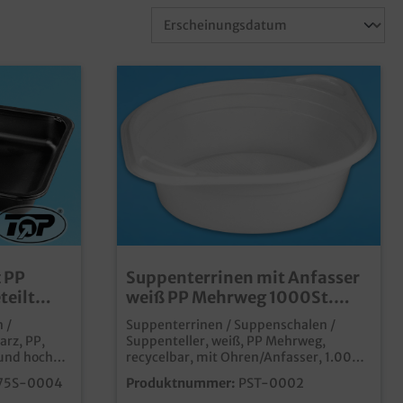
 PP
Suppenterrinen mit Anfasser
teilt
weiß PP Mehrweg 1000St.
00St
verschiedene Größen wählbar
 /
Suppenterrinen / Suppenschalen /
rz, PP,
Suppenteller, weiß, PP Mehrweg,
und hoch
recycelbar, mit Ohren/Anfasser, 1.000
 zweigeteilt
Stück im Karton, verschiedene Größen
75S-0004
Produktnummer:
PST-0002
h Auswahl,
gemäß Auswahl günstige und