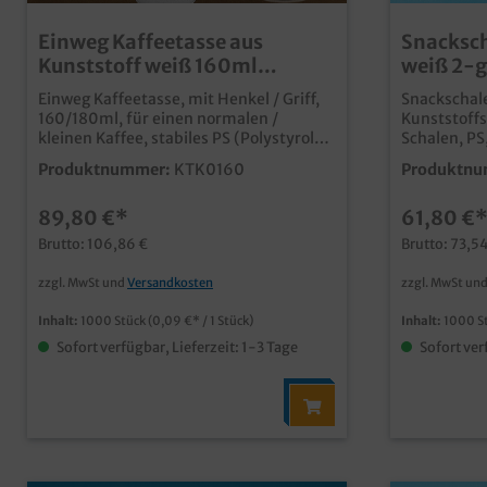
Einweg Kaffeetasse aus
Snacksch
Kunststoff weiß 160ml
weiß 2-
1.000St.
1000St
Einweg Kaffeetasse, mit Henkel / Griff,
Snackschale
160/180ml, für einen normalen /
Kunststoffs
kleinen Kaffee, stabiles PS (Polystyrole),
Schalen, PS
ideal für Imbiss Tankstellen und
165x95x35m
Produktnummer:
KTK0160
Produktnu
Kantinen, 1.000 Stück im Karton
Karton praktisch für Snacks und
Imbissprod
89,80 €*
61,80 €
Kunststoffs
verschieden
Brutto: 106,86 €
Brutto: 73,5
Teilung, z.
separatem D
zzgl. MwSt und
Versandkosten
zzgl. MwSt un
Inhalt:
1000 Stück
(0,09 €* / 1 Stück)
Inhalt:
1000 S
Sofort verfügbar, Lieferzeit: 1-3 Tage
Sofort ver