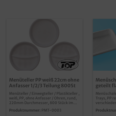
Menüteller PP weiß 22cm ohne
Menüscha
Anfasser 1/2/3 Teilung 800St
geteilt f
recycelb
Menüteller / Einwegteller / Plastikteller ,
Menüschale
weiß, PP, ohne Anfasser / Ohren, rund,
Trays, PP r
220mm Durchmesser, 800 Stück im
verschiede
Karton ungeteilt / 2-geteilt / 3-geteilt
Höhen (fla
Produktnummer:
PMT-0003
Produktnu
gemäß Auswahl günstiges
wählbarPra