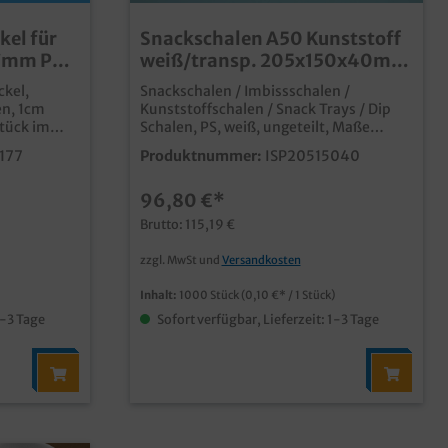
kel für
Snackschalen A50 Kunststoff
7mm PP
weiß/transp. 205x150x40mm
1000St
ckel,
Snackschalen / Imbissschalen /
en, 1cm
Kunststoffschalen / Snack Trays / Dip
tück im
Schalen, PS, weiß, ungeteilt, Maße
205x150x40mm, A50, 950ccm, 1000
177
Produktnummer:
ISP20515040
port von
Stück im Karton praktisch für Snacks
PP-
und Imbissprodukte günstige
96,80 €*
rnative zu
Kunststoffschale für die
n (Alu)
verschiedensten Einsätze viele weitere
Brutto: 115,19 €
ss, dennoch
Varianten im Shop erhältlich
zzgl. MwSt und
Versandkosten
Material
Inhalt:
1000 Stück
(0,10 €* / 1 Stück)
1-3 Tage
Sofort verfügbar, Lieferzeit: 1-3 Tage