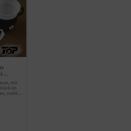
us
l
asse, mit
 Stück im