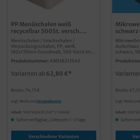
PP Menüschalen weiß
Mikrowe
recycelbar 500St. versch.
schwarz 
Varianten & Deckel wählbar
versch. 
Menüschalen / Snackschalen /
Mikrowellen
Verpackungsschalen, PP, weiß,
Außerhaus 
182x135mm Grundmaß, 500 Stück im
schwarz, 50
Karton, verschiedene Größen und
verschiede
Produktnummer:
KMS18213545
Produktnu
Varianten gemäß Auswahl,
stabile un
Transparente Deckel seperat bestellbar
aus Kunststoff für Aufläufe, M
Varianten ab
62,80 €*
Variante
praktische Menüschalen in
auch TK Pr
verschiedenen Größen und Varianten
oder dem A
mikrowellengeeignet und dicht ideal für
verschiede
Brutto: 74,73 €
Brutto: 67,5
Speisen und Menüs im Imbissbereich
Klarsicht Domd
und Lieferservice durch seperate
den Außerh
zzgl. MwSt und
Versandkosten
zzgl. MwSt un
Abpackungen besser kombinierbaraus
Lieferservi
recycelbarem PP Material
aus recyce
Inhalt:
500 Stück
(0,13 €* / 1 Stück)
Inhalt:
500 St
Sofort verfügbar, Lieferzeit: 1-3 Tage
Sofort ver
Verschiedene Varianten
Ver