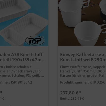
alen A38 Kunststoff
Einweg Kaffeetasse a
geteilt 190x135x42mm
Kunststoff weiß 250m
1.000St.
n / Imbissschalen /
Einweg Kaffeetasse, Doppelt
chalen / Snack Trays / Dip
Henkel / Griff, 250ml, 1.000
ommes Schalen, PS, weiß, 2-
Karton für einen großen Kaffee, stabiles
aße 190x135x42mm, A38,
PS (Polystyrole), ideal für Imbiss
mmer:
ISP19013542
Produktnummer:
KTK0250
on praktisch für
Tankstellen und Kantinen,
 Imbissprodukte günstige
*
237,80 €*
chale für die
sten Einsätze praktische
1 €
Brutto: 282,98 €
B. für Nachos, oder Snacks mit
ip viele weitere Varianten