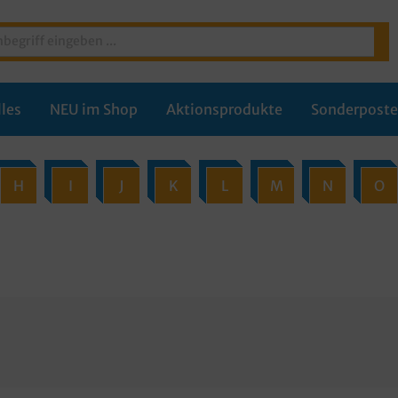
les
NEU im Shop
Aktionsprodukte
Sonderpost
H
I
J
K
L
M
N
O