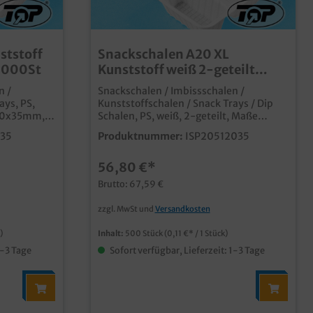
ststoff
Snackschalen A20 XL
1000St
Kunststoff weiß 2-geteilt
205x120x35mm 500St
n /
Snackschalen / Imbissschalen /
ays, PS,
Kunststoffschalen / Snack Trays / Dip
110x35mm,
Schalen, PS, weiß, 2-geteilt, Maße
205x120x35mm, A20XL, 500 Stück im
035
Produktnummer:
ISP20512035
günstige
Karton praktisch für Snacks und
Imbissprodukte günstige
56,80 €*
le weitere
Kunststoffschale für die
Varianten im Shop erhältlich
verschiedensten Einsätze praktische
Brutto: 67,59 €
Teilung, z.B. für Nachos, oder Snacks mit
separatem Dip viele weitere Varianten
zzgl. MwSt und
Versandkosten
im Shop erhältlich
)
Inhalt:
500 Stück
(0,11 €* / 1 Stück)
1-3 Tage
Sofort verfügbar, Lieferzeit: 1-3 Tage