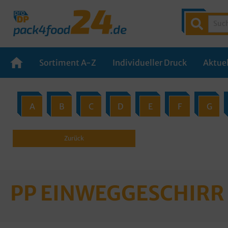
Sortiment A-Z
Individueller Druck
Aktuel
A
B
C
D
E
F
G
Zurück
PP EINWEGGESCHIRR