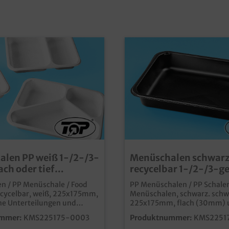
len PP weiß 1-/2-/3-
Menüschalen schwarz
lach oder tief
recycelbar 1-/2-/3-ge
ar 500St
flach/tief wählbar 5
n / PP Menüschale / Food
PP Menüschalen / PP Schalen
ecycelbar, weiß, 225x175mm,
Menüschalen, schwarz. schwa
ne Unterteilungen und
225x175mm, flach (30mm) 
ch 30mm, tief 45mm)
(45mm) erhältlich, ungeteilt
mmer:
KMS225175-0003
Produktnummer:
KMS2251
ktische mikrowellenfeste
dreigeteilt erhältlich je nac