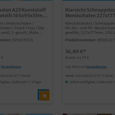
alen A23 Kunststoff
Klarsicht Schnappdec
geteilt 165x95x35mm
Menüschalen 227x17
recycelbar 250St
n / Imbissschalen /
Klarsichtdeckel / Schnappde
chalen / Snack Trays / Dip
für Alu- und PP-Menüschal
, weiß, 2-geteilt, Maße
gewölbt, 227x177mm, 250 S
m, A23, 1000 Stück im
Karton (2x125) ideal für die
mmer:
ISP1659535
Produktnummer:
MSDK227
Präsentation und den Trans
ukte günstige
Menüs in Aluminium- oder 
*
36,80 €*
chale für die
Menüschalenpraktische Alte
sten Einsätze praktische
Versiegelung oder Falzdeckel
4 €
Brutto: 43,79 €
B. für Nachos, oder Snacks mit
fester und dichter Verschlu
ip viele weitere Varianten
schnell und einfach
d
Versandkosten
zzgl. MwSt und
Versandkosten
im Shop erhältlich
abnehmbarrecycelbares PP 
tück
(0,06 €* / 1 Stück)
Inhalt:
250 Stück
(0,15 €* / 1 Stück)
fügbar, Lieferzeit: 1-3 Tage
Sofort verfügbar, Lieferzeit: 