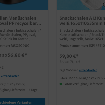
llen Menüschalen
Snackschalen A13 Kun
oval PP recycelbar
weiß 165x110x35mm 
Größen 500St
schalen / Imbissschalen /
Snackschalen / Imbissschale
Menüschalen, PP, oval,
Kunststoffschalen / Snack Tr
0 Stück im Karton,
weiß, ungeteilt, Maße 165x
ne Größen gemäß Auswahl
A13, 1000 Stück im Karton praktisch für
mmer:
MSOS0900
Produktnummer:
ISP16511
d hochwertige Menüschalen
Snacks und Imbissprodukte 
enüs oder
Kunststoffschale für die
n ab
56,80 €*
59,80 €*
odukte, zum Sofortverzehr
verschiedensten Einsätze vie
ufwärmen in der Mikrowelle
Brutto: 71,16 €
ne Größen und passender
9 €
eckel wählbar ideal für
zzgl. MwSt und
Versandkosten
ausverkauf und
d
Versandkosten
ce von Speisen und Menüs
Inhalt:
1000 Stück
(0,06 €* / 1 Stück
lbarem PP
Sofort verfügbar, Lieferzeit: 
ück
(0,11 €* / 1 Stück)
Kunststoffmaterial
fügbar, Lieferzeit: 1-3 Tage
schiedene Varianten