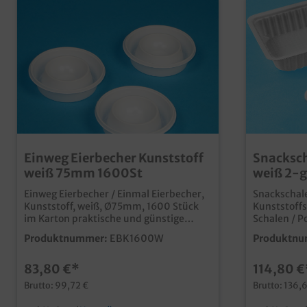
Einweg Eierbecher Kunststoff
Snacksch
weiß 75mm 1600St
weiß 2-
1000St
Einweg Eierbecher / Einmal Eierbecher,
Snackschale
Kunststoff, weiß, Ø75mm, 1600 Stück
Kunststoffs
im Karton praktische und günstige
Schalen / P
Einmallösungfür den gedeckten Tisch in
geteilt, M
Produktnummer:
EBK1600W
Produktnu
Gastronomie, Imbiss und Catering ideal
1000 Stück im Kart
für Frühstücksbuffets in Restaurants,
Snacks und
83,80 €*
114,80 €
Hotels, Pensionen, usw.recycelbar
Kunststoffs
durch umweltgerechte Entsorgung in
verschieden
Brutto: 99,72 €
Brutto: 136,6
gelber Tonne
Teilung, z.
separatem D