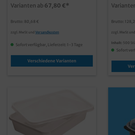
Einweggeschirr für den Imbissbereich
Menüschalen
Varianten ab
67,80 €*
Variante
und Außerhausverkauf
der Kühlth
Mikrowelle
MaterialSie
Brutto: 80,68 €
Brutto: 128,
Domdeckel i
zzgl. MwSt und
Versandkosten
zzgl. MwSt un
Inhalt:
500 St
Sofort verfügbar, Lieferzeit: 1-3 Tage
Sofort ver
Verschiedene Varianten
Ver