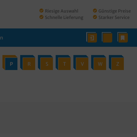
Riesige Auswahl
Günstige Preise
Schnelle Lieferung
Starker Service
en
P
R
S
T
V
W
Z