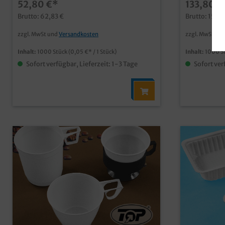
52,80 €*
133,80 €
verschiedensten Einsätze viele weitere
Kunststoffs
Varianten im Shop erhältlich
verschieden
Brutto: 62,83 €
Brutto: 159,
Teilung, z.
separatem D
zzgl. MwSt und
Versandkosten
zzgl. MwSt un
im Shop
erhältlich
Inhalt:
1000 Stück
(0,05 €* / 1 Stück)
Inhalt:
1000 S
Sofort verfügbar, Lieferzeit: 1-3 Tage
Sofort ver