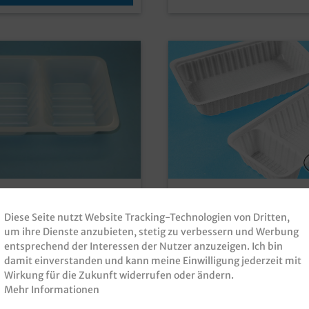
alen A52 Kunststoff
Snackschalen A9 Kuns
eteilt
weiß 138x88x40mm 
Diese Seite nutzt Website Tracking-Technologien von Dritten,
5x40mm 1000St
um ihre Dienste anzubieten, stetig zu verbessern und Werbung
n / Imbissschalen /
Snackschalen / Imbissschale
entsprechend der Interessen der Nutzer anzuzeigen. Ich bin
chalen / Snack Trays / Dip
Kunststoffschalen / Snack Tr
damit einverstanden und kann meine Einwilligung jederzeit mit
, weiß, 2-geteilt, Maße
weiß, ungeteilt, Maße 138
Wirkung für die Zukunft widerrufen oder ändern.
mm, A52, 1000 Stück im
A9/D, 1000 Stück im Karton praktisch
mmer:
ISP20514540
Produktnummer:
ISP13888
für Snacks und Imbissprodu
Mehr Informationen
ukte günstige
günstige Kunststoffschale fü