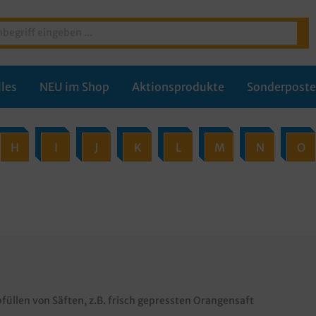
les
NEU im Shop
Aktionsprodukte
Sonderpost
H
I
J
K
L
M
N
O
füllen von Säften, z.B. frisch gepressten Orangensaft