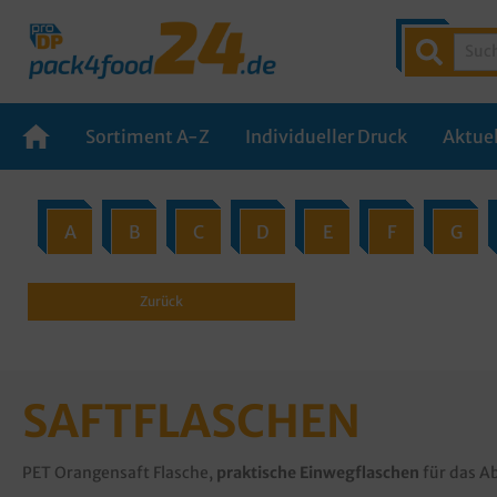
Sortiment A-Z
Individueller Druck
Aktuel
A
B
C
D
E
F
G
Zurück
SAFTFLASCHEN
PET Orangensaft Flasche,
praktische Einwegflaschen
für das Ab