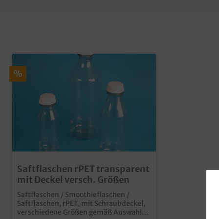
%
Saftflaschen rPET transparent
mit Deckel versch. Größen
Saftflaschen / Smoothieflaschen /
Saftflaschen, rPET, mit Schraubdeckel,
verschiedene Größen gemäß Auswahl