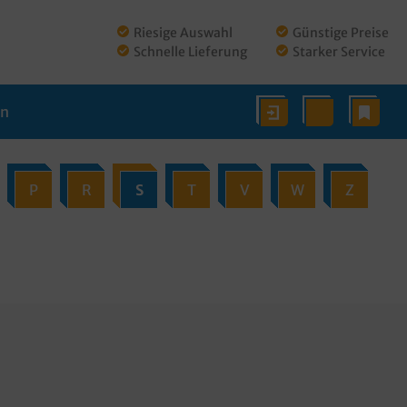
Riesige Auswahl
Günstige Preise
Schnelle Lieferung
Starker Service
en
P
R
S
T
V
W
Z