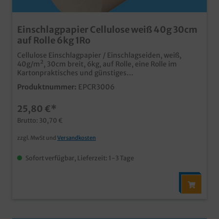
Einschlagpapier Cellulose weiß 40g 30cm
auf Rolle 6kg 1Ro
Cellulose Einschlagpapier / Einschlagseiden, weiß,
40g/m², 30cm breit, 6kg, auf Rolle, eine Rolle im
Kartonpraktisches und günstiges
Einschlagpapierunbedruckt weiß, für zahlreiche
Produktnummer:
EPCR3006
Einsatzbereicheauch individuell bedruckbar
25,80 €*
Brutto: 30,70 €
zzgl. MwSt und
Versandkosten
Sofort verfügbar, Lieferzeit: 1-3 Tage