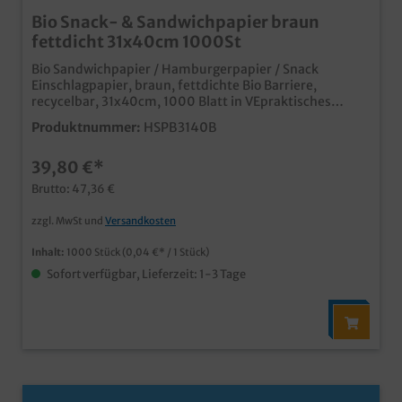
Bio Snack- & Sandwichpapier braun
fettdicht 31x40cm 1000St
Bio Sandwichpapier / Hamburgerpapier / Snack
Einschlagpapier, braun, fettdichte Bio Barriere,
recycelbar, 31x40cm, 1000 Blatt in VEpraktisches
Einschlagpapier für den Snack- und
Produktnummer:
HSPB3140B
ImbissbereichPapier aus nachhaltiger
Forstwirtschaft mit fettdichter Bio Barrierebiologisch
39,80 €*
abbaubar und recycelbarideal für Sandwiches,
Hamburger, Wraps, und viele weitere Snacksauch
Brutto: 47,36 €
individuell bedruckbar ab 50.000 Blatt
zzgl. MwSt und
Versandkosten
Inhalt:
1000 Stück
(0,04 €* / 1 Stück)
Sofort verfügbar, Lieferzeit: 1-3 Tage