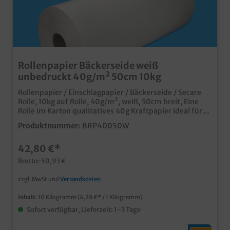
Rollenpapier Bäckerseide weiß
unbedruckt 40g/m² 50cm 10kg
Rollenpapier / Einschlagpapier / Bäckerseide / Secare
Rolle, 10kg auf Rolle, 40g/m², weiß, 50cm breit, Eine
Rolle im Karton qualitatives 40g Kraftpapier ideal für
Kuchen, Torten, Backwaren und Snacks in
Produktnummer:
BRP40050W
weiß/unbedruckt für den vielseitigen Einsatz
qualitatives Produkt in Bäckereibedarf und
42,80 €*
Konditoreibedarf Gern erstellen wir Ihnen ein
leistungsfähiges Angebot zu Einschlagpapier mit Ihrem
Brutto: 50,93 €
Wunschdesign.
zzgl. MwSt und
Versandkosten
Inhalt:
10 Kilogramm
(4,28 €* / 1 Kilogramm)
Sofort verfügbar, Lieferzeit: 1-3 Tage