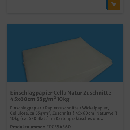
Einschlagpapier Cellu Natur Zuschnitte
45x60cm 55g/m² 10kg
Einschlagpapier / Papierzuschnitte / Wickelpapier,
Cellulose, ca.55g/m², Zuschnitt á 45x60cm, Naturweiß,
10kg (ca. 670 Blatt) im Kartonpraktisches und
günstiges Einschlagpapierstabile/feste
Produktnummer:
EPC554560
55g/m²umweltfreundliche Verpackungslösung aus