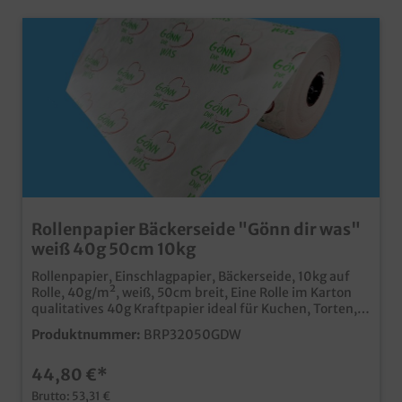
Rollenpapier Bäckerseide "Gönn dir was"
weiß 40g 50cm 10kg
Rollenpapier, Einschlagpapier, Bäckerseide, 10kg auf
Rolle, 40g/m², weiß, 50cm breit, Eine Rolle im Karton
qualitatives 40g Kraftpapier ideal für Kuchen, Torten,
Backwaren und Snacks ansprechendes Neutralmotiv
Produktnummer:
BRP32050GDW
"Gönn dir was" qualitatives Produkt in Bäckereibedarf
und Konditoreibedarf Gern erstellen wir Ihnen ein
44,80 €*
leistungsfähiges Angebot zu Einschlagpapier mit Ihrem
Wunschdesign.
Brutto: 53,31 €