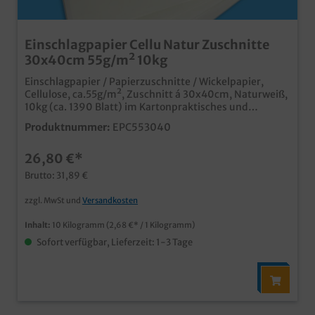
Einschlagpapier Cellu Natur Zuschnitte
30x40cm 55g/m² 10kg
Einschlagpapier / Papierzuschnitte / Wickelpapier,
Cellulose, ca.55g/m², Zuschnitt á 30x40cm, Naturweiß,
10kg (ca. 1390 Blatt) im Kartonpraktisches und
günstiges Einschlagpapierstabile/feste
Produktnummer:
EPC553040
55g/m²umweltfreundliche Verpackungslösung aus
Cellulose Papierfür trockene und nicht fettende
26,80 €*
Lebensmittel
Brutto: 31,89 €
zzgl. MwSt und
Versandkosten
Inhalt:
10 Kilogramm
(2,68 €* / 1 Kilogramm)
Sofort verfügbar, Lieferzeit: 1-3 Tage