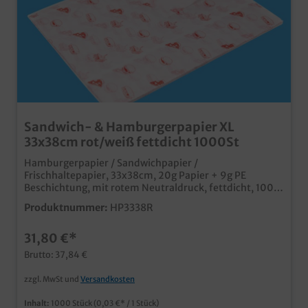
Sandwich- & Hamburgerpapier XL
33x38cm rot/weiß fettdicht 1000St
Hamburgerpapier / Sandwichpapier /
Frischhaltepapier, 33x38cm, 20g Papier + 9g PE
Beschichtung, mit rotem Neutraldruck, fettdicht, 1000
Blatt im Karton praktische fettdichte Zuschnitte für
Produktnummer:
HP3338R
den Verkauf von Burgern, Sandwiches, Wraps & Co.
33x38cm, ideal für extra große Burger ansprechendes
31,80 €*
Neutralmotiv individuell bedruckbar ab 50.000 Blatt,
senden Sie uns einfach eine Druckanfrage
Brutto: 37,84 €
zzgl. MwSt und
Versandkosten
Inhalt:
1000 Stück
(0,03 €* / 1 Stück)