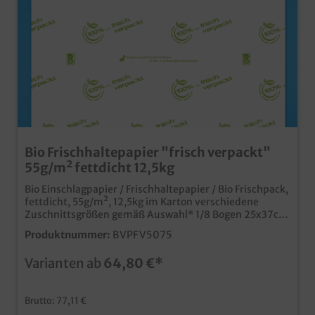
Bio Frischhaltepapier "frisch verpackt"
55g/m² fettdicht 12,5kg
Bio Einschlagpapier / Frischhaltepapier / Bio Frischpack,
fettdicht, 55g/m², 12,5kg im Karton verschiedene
Zuschnittsgrößen gemäß Auswahl* 1/8 Bogen 25x37cm
ca. 3000 Blatt / *1/4 Bogen 37x50cm ca. 1500 Blatt /
Produktnummer:
BVPFV5075
*1/2 Bogen 50x75cm ca. 740 Blatt die nachhaltige
Alternative zum Frischpackpapier, ohne zusätzliche
Varianten ab
64,80 €*
Kunststofflage biologisch abbaubares Greaseproof
Papier in hoher Grammatur hoher KIT Faktor für
optimale Fett- und Feuchtigkeitsdichtigkeit mit
Brutto: 77,11 €
modernem Neutralmotiv "frisch verpackt" im