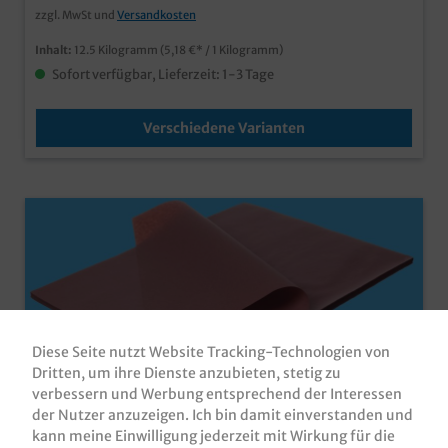
bekannten Ragaller Eco friendly auch individuell
zzgl. MwSt und
Versandkosten
bedruckbar, fragen Sie einfach unseren Kundenservice
Inhalt:
12.5 Kilogramm
(5,18 €* / 1 Kilogramm)
Sofort verfügbar, Lieferzeit: 1-3 Tage
Verschiedene Varianten
Diese Seite nutzt Website Tracking-Technologien von
Dritten, um ihre Dienste anzubieten, stetig zu
verbessern und Werbung entsprechend der Interessen
der Nutzer anzuzeigen. Ich bin damit einverstanden und
Einschlagpapier rosa 50g/m²
kann meine Einwilligung jederzeit mit Wirkung für die