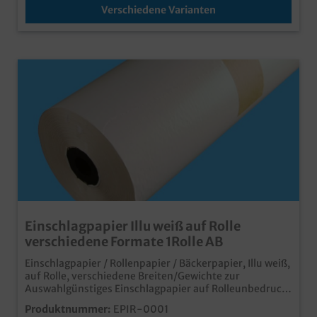
Verschiedene Varianten
Einschlagpapier Illu weiß auf Rolle
verschiedene Formate 1Rolle AB
Einschlagpapier / Rollenpapier / Bäckerpapier, Illu weiß,
auf Rolle, verschiedene Breiten/Gewichte zur
Auswahlgünstiges Einschlagpapier auf Rolleunbedruckt
weiß, für verschiedenste Einsatzbereicheauch
Produktnummer:
EPIR-0001
individuell bedruckbarlebensmittelunbedenklichin