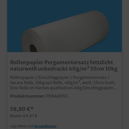
Rollenpapier Pergamentersatz fettdicht
naturweiß unbedruckt 40g/m² 55cm 10kg
Rollenpapier / Einschlagpapier / Pergamentersatz /
Secare Rolle, 10kg auf Rolle, 40g/m², weiß, 55cm breit,
Eine Rolle im Karton qualitatives 40g Einschlagpapier
ideal auch für fettige Produkte in weiß/unbedruckt für
Produktnummer:
PER40055
den vielseitigen Einsatz qualitatives Produkt in
Gastronomie und
58,80 €*
LebensmittelhandelMindestabnahmemenge ab 1
Palette / 48 Rollen Gern erstellen wir Ihnen ein
Brutto: 69,97 €
leistungsfähiges Angebot zu Einschlagpapier mit Ihrem
Wunschdesign.
zzgl. MwSt und
Versandkosten