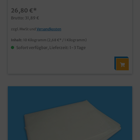
Cellulose Papierfür trockene und nicht fettende
26,80 €*
Lebensmittel
Brutto: 31,89 €
zzgl. MwSt und
Versandkosten
Inhalt:
10 Kilogramm
(2,68 €* / 1 Kilogramm)
Sofort verfügbar, Lieferzeit: 1-3 Tage