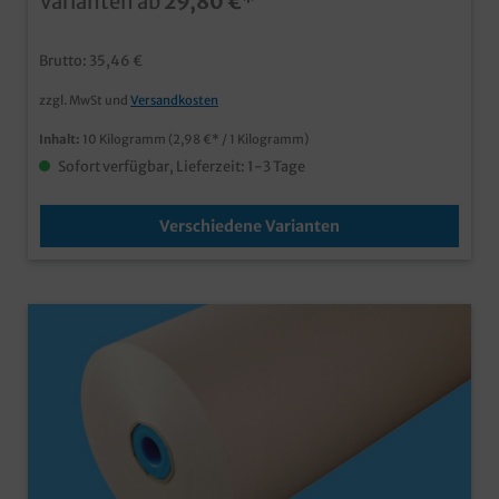
Varianten ab
29,80 €*
Einzelhandelauch individuell bedruckbar
Brutto: 35,46 €
zzgl. MwSt und
Versandkosten
Inhalt:
10 Kilogramm
(2,98 €* / 1 Kilogramm)
Sofort verfügbar, Lieferzeit: 1-3 Tage
Verschiedene Varianten