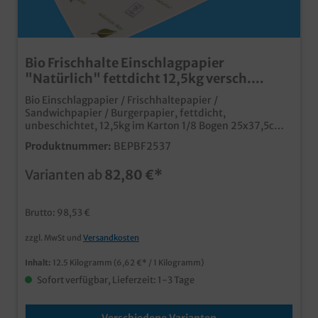
Bio Frischhalte Einschlagpapier
"Natürlich" fettdicht 12,5kg versch.
Größen
Bio Einschlagpapier / Frischhaltepapier /
Sandwichpapier / Burgerpapier, fettdicht,
unbeschichtet, 12,5kg im Karton 1/8 Bogen 25x37,5cm
(ca.3600 Blatt) & 1/4 Bogen 37,5x50cm (ca. 1800 Blatt)
Produktnummer:
BEPBF2537
zur Auswahl qualitatives Einschlagpapier für Imbiss
und Lebensmittelhandel zertifiziertes Kraftpapier aus
Varianten ab
82,80 €*
nachhaltiger Forstwirtschaft, mit integrierter
Fettbarriere ohne zusätzliche Kunststofflage, dadurch
auch im Altpapier entsorgbar individuell bedruckbar ab
Brutto: 98,53 €
500kg
zzgl. MwSt und
Versandkosten
Inhalt:
12.5 Kilogramm
(6,62 €* / 1 Kilogramm)
Sofort verfügbar, Lieferzeit: 1-3 Tage
Verschiedene Varianten