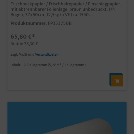
12,5kg
Frischpackpapier / Frischhaltepapier / Einschlagpapier,
mit abtrennbarer Folienlage, braun unbedruckt, 1/4
Bogen, 37x50cm, 12,5kg in VE (ca. 1550
Blatt)praktisches Einschlagpapier mit abtrennbarer
Produktnummer:
FP353750B
Folienlageunbedruckt braun, für vielseitige
Einsatzmöglichkeitenhöchste Frischhaltefunktion und
65,80 €*
FettdichtigkeitPapier und Folie sind für die Entsorgung
schnell trennbarideal für Fleisch, Wurstaufschnitt, Käse
Brutto: 78,30 €
oder fettige Imbiss- und Fastfood Produkteauch
individuell bedruckbar, bereits ab 300kg
zzgl. MwSt und
Versandkosten
Inhalt:
12.5 Kilogramm
(5,26 €* / 1 Kilogramm)