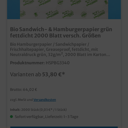
Bio Sandwich- & Hamburgerpapier grün
fettdicht 2000 Blatt versch. Größen
Bio Hamburgerpapier / Sandwichpapier /
Frischhaltepapier, Greaseproof, fettdicht, mit
Neutraldruck grün, 32g/m², 2000 Blatt im Karton
verschiedene Zuschnittsgrößen gemäß Auswahl
Produktnummer:
HSPBG3340
qualitatives und biologisch abbaubares Hamburger-
und Sandwichpapier, ohne Kunststoffbeschichtung aus
Varianten ab
53,80 €*
fettdichtem Greaseproof Material dünnes leicht
wickelbares Papier modernes Neutralmotiv für Burger,
Sandwiches und Snacks auch individuell bedruckbar,
Brutto: 64,02 €
fragen Sie unseren Kundenservice
zzgl. MwSt und
Versandkosten
Inhalt:
2000 Stück
(0,03 €* / 1 Stück)
Sofort verfügbar, Lieferzeit: 1-3 Tage