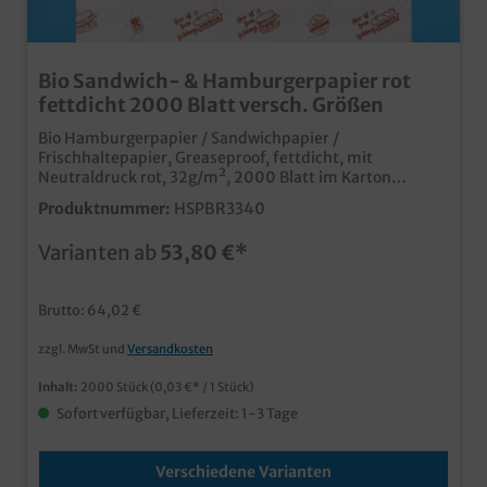
Bio Sandwich- & Hamburgerpapier rot
fettdicht 2000 Blatt versch. Größen
Bio Hamburgerpapier / Sandwichpapier /
Frischhaltepapier, Greaseproof, fettdicht, mit
Neutraldruck rot, 32g/m², 2000 Blatt im Karton
verschiedene Zuschnittsgrößen gemäß Auswahl
Produktnummer:
HSPBR3340
qualitatives und biologisch abbaubares Hamburger-
und Sandwichpapier, ohne Kunststoffbeschichtung aus
Varianten ab
53,80 €*
fettdichtem Greaseproof Material dünnes leicht
wickelbares Papier modernes Neutralmotiv für Burger,
Sandwiches und Snacks auch individuell bedruckbar,
Brutto: 64,02 €
fragen Sie unseren Kundenservice
zzgl. MwSt und
Versandkosten
Inhalt:
2000 Stück
(0,03 €* / 1 Stück)
Sofort verfügbar, Lieferzeit: 1-3 Tage
Verschiedene Varianten