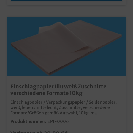
Einschlagpapier Illu weiß Zuschnitte
verschiedene Formate 10kg
Einschlagpapier / Verpackungspapier / Seidenpapier,
weiß, lebensmittelecht, Zuschnitte, verschiedene
Formate/Größen gemäß Auswahl, 10kg im
Kartongünstiges Einschlagpapier in praktischen
Produktnummer:
EPI-0006
Zuschnittenunbedruckt weiß, für zahlreiche
Einsatzbereiche im Lebensmittel- und