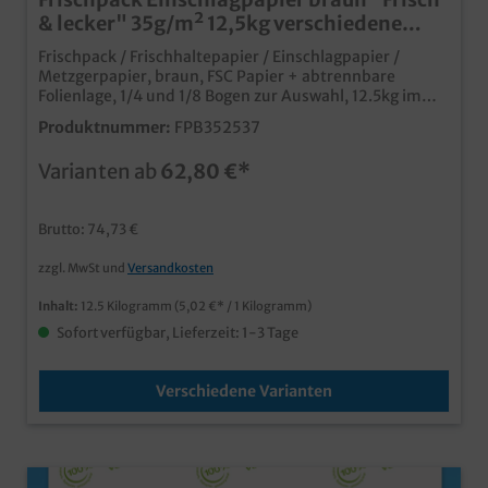
& lecker" 35g/m² 12,5kg verschiedene
Formate
Frischpack / Frischhaltepapier / Einschlagpapier /
Metzgerpapier, braun, FSC Papier + abtrennbare
Folienlage, 1/4 und 1/8 Bogen zur Auswahl, 12.5kg im
Karton (ca. 2500 1/8 Boden, 1250 1/4 Bogen)praktisches
Produktnummer:
FPB352537
und qualitatives Einschlagpapiermit abtrennbarer
Folienlage für optimale FrischhaltefunktionPapier aus
Varianten ab
62,80 €*
zertifizierter Forstwirtschafteinfache Mülltrennung
nach Verwendungideal für Fleisch, Wurst, Käse, Fisch,
etc.individuell bedruckbar ab 300kg
Brutto: 74,73 €
zzgl. MwSt und
Versandkosten
Inhalt:
12.5 Kilogramm
(5,02 €* / 1 Kilogramm)
Sofort verfügbar, Lieferzeit: 1-3 Tage
Verschiedene Varianten