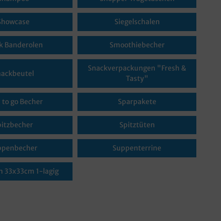
Showcase
Siegelschalen
k Banderolen
Smoothiebecher
Snackverpackungen "Fresh &
nackbeutel
Tasty"
 to go Becher
Sparpakete
pitzbecher
Spitztüten
ppenbecher
Suppenterrine
n 33x33cm 1-lagig