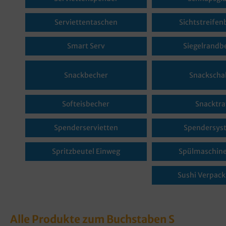
Serviettentaschen
Sichtstreifen
Smart Serv
Siegelrandb
Snackbecher
Snackscha
Softeisbecher
Snacktra
Spenderservietten
Spendersys
Spritzbeutel Einweg
Spülmaschin
Sushi Verpac
Alle Produkte zum Buchstaben S