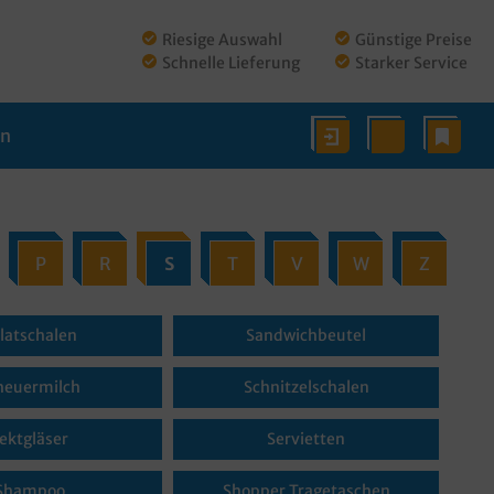
Riesige Auswahl
Günstige Preise
Schnelle Lieferung
Starker Service
en
P
R
S
T
V
W
Z
latschalen
Sandwichbeutel
heuermilch
Schnitzelschalen
ektgläser
Servietten
Shampoo
Shopper Tragetaschen