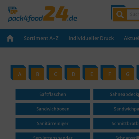
Sortiment A-Z
Individueller Druck
Aktuel
A
B
C
D
E
F
G
Saftflaschen
Sahneabdeck
Sandwichboxen
Sandwichpa
Sanitärreiniger
Schnittbrotb
Serviettenspender
Schnapsglä