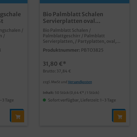
ngschale
Bio Palmblatt Schalen
St
Servierplatten oval
38x25,5x2,5cm 50St
ingschalen /
Bio Palmblatt Schalen /
n /
Palmblattgeschirr / Palmblatt
Servierplatten, / Partyplatten, oval,
m Karton
38x25,5x2,5cm 50St qualitative und
8
Produktnummer:
PBTO3825
lmblatt
stylische Palmblatt Schalen ideal für
Fingerfood, Snacks und mehr in Imbiss,
31,80 €*
 und Snacks
Partyservice und Catering. aus
unbeschichtetem Palmblattmaterial
Brutto: 37,84 €
rwendbar
typische und dekorative Blattmaserung
biologisch abbaubar (DIN13432) fett-
zzgl. MwSt und
Versandkosten
und feuchtigkeitsresistent bis ca.
30min vor Verzehr individuelle Prägung
Inhalt:
50 Stück
(0,64 €* / 1 Stück)
oder Form möglich
1-3 Tage
Sofort verfügbar, Lieferzeit: 1-3 Tage
a. 30min vor