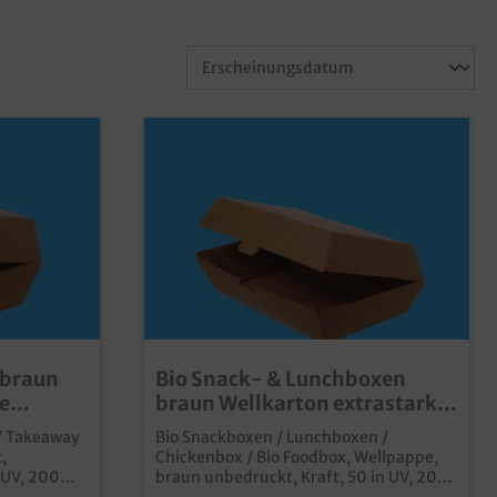
 braun
Bio Snack- & Lunchboxen
e
braun Wellkarton extrastark
sch.
200St versch. Größen
/ Takeaway
Bio Snackboxen / Lunchboxen /
,
Chickenbox / Bio Foodbox, Wellpappe,
 UV, 200
braun unbedruckt, Kraft, 50 in UV, 200