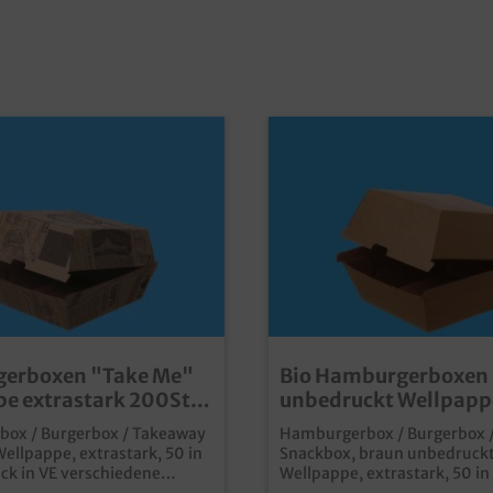
erboxen "Take Me"
Bio Hamburgerboxen
e extrastark 200St.
unbedruckt Wellpapp
Größen
extrastark 200St. ver
ox / Burgerbox / Takeaway
Hamburgerbox / Burgerbox 
Größen
ellpappe, extrastark, 50 in
Snackbox, braun unbedruckt
ck in VE verschiedene
Wellpappe, extrastark, 50 in