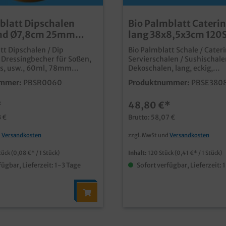
blatt Dipschalen
Bio Palmblatt Cateri
nd Ø7,8cm 25mm
lang 38x8,5x3cm 120
00St
tt Dipschalen / Dip
Bio Palmblatt Schale / Cater
 Dressingbecher für Soßen,
Servierschalen / Sushischale
ps, usw., 60ml, 78mm
Dekoschalen, lang, eckig,
r, 25mm hoch, 1000 Stück
38x8,5x3cmcm, 120 Stück i
mmer:
PBSR0060
Produktnummer:
PBSE380
qualitative und stylische Pa
ale extra klein für
Schalen extra lang und schmal, ideal für
*
48,80 €*
 Wasabi und Dressings aus
Desserts, Shots, Fingerfood
tetem Palmblattmaterial
in Bar oder Cateringauch als
3 €
Brutto: 58,07 €
nd dekorative Blattmaserung
formschöne Sushischale ve
baubar (DIN13432) fett-
aus unbeschichtetem
d
Versandkosten
zzgl. MwSt und
Versandkosten
sresistent individuelle
Palmblattmaterial typische und
er Form möglich
dekorative Blattmaserung biologisch
tück
(0,08 €* / 1 Stück)
Inhalt:
120 Stück
(0,41 €* / 1 Stück)
abbaubar (DIN13432) fett- und
fügbar, Lieferzeit: 1-3 Tage
Sofort verfügbar, Lieferzeit: 
feuchtigkeitsresistent bis c
Verzehr individuelle Prägung oder Form
möglich