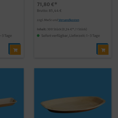
71,80 €*
Fingerfood und Snacks aus
unbeschichtetem Palmblattmaterial
Brutto: 85,44 €
typische und dekorative Blattmaserung
biologisch abbaubar (DIN13432) fett-
zzgl. MwSt und
Versandkosten
a. 30min vor
und feuchtigkeitsresistent bis ca.
30min vor Verzehr individuelle Prägung
Inhalt:
300 Stück
(0,24 €* / 1 Stück)
oder Form möglich
1-3 Tage
Sofort verfügbar, Lieferzeit: 1-3 Tage