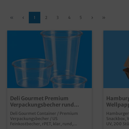
1
2
3
4
5
Deli Gourmet Premium
Hamburg
Verpackungsbecher rund
Wellpapp
Ø117mm klar rPET 500St.
versch. 
Deli Gourmet Container / Premium
Hamburgerb
versch. Größen
Verpackungsbecher / US
Snackbox, W
Feinkostbecher, rPET, klar, rund,
UV, 200 Stü