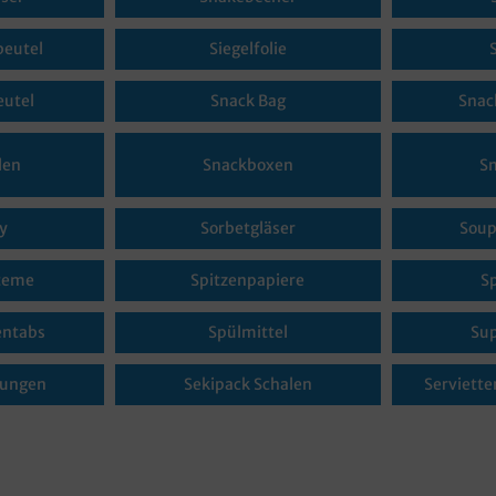
beutel
Siegelfolie
eutel
Snack Bag
Snac
len
Snackboxen
S
y
Sorbetgläser
Soup
teme
Spitzenpapiere
S
entabs
Spülmittel
Su
kungen
Sekipack Schalen
Serviette