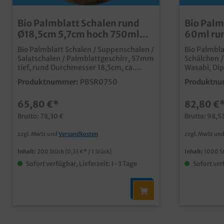
Bio Palmblatt Schalen rund
Bio Palm
Ø18,5cm 5,7cm hoch 750ml
60ml ru
200St
hoch 10
Bio Palmblatt Schalen / Suppenschalen /
Bio Palmbla
Salatschalen / Palmblattgeschirr, 57mm
Schälchen /
tief, rund Durchmesser 18,5cm, ca.
Wasabi, Di
750ml (randvoll), 200 Stück im Karton
Durchmesse
Produktnummer:
PBSR0750
Produktnu
qualitative und
im Karton qualitative und
stylische Einwegschüssel ideal auch als
stylische Einwegsch
65,80 €*
82,80 €
Suppenschale oder Salatschüssel aus
Soßen, Dips,
unbeschichtetem Palmblattmaterial
unbeschich
Brutto: 78,30 €
Brutto: 98,5
typische und dekorative Blattmaserung
typische u
biologisch abbaubar (DIN13432) fett-
biologisch ab
zzgl. MwSt und
Versandkosten
zzgl. MwSt un
und feuchtigkeitsresistent ca. 30min
und feuchtigkeit
vor Verzehr individuelle Prägung oder
Prägung od
Inhalt:
200 Stück
(0,33 €* / 1 Stück)
Inhalt:
1000 S
Form möglich
Sofort verfügbar, Lieferzeit: 1-3 Tage
Sofort ver