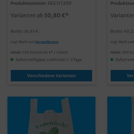
Ø117mm, 500 Stück in VE, verschiedene
Größen gem
Produktnummer:
DGC117200
Produktnu
Größen zur Auswahlhochwertiger und
11,5x11,5x
stabiler Verpackungsbecherbekannt
(Öffnung)X
Varianten ab
30,80 €*
Variante
aus dem US Feinkost Geschäftaus
15,2x15,2c
recyceltem, und wieder recycelbarem
Stabilität 
PET Kunststoffpraktische Lösung für
Schutz für 
Brutto: 36,65 €
Brutto: 40,2
den Lebensmittelhandelverschiedene
Wärmeisolie
praktische Größen für zahlreiche
Recyclingfä
zzgl. MwSt und
Versandkosten
zzgl. MwSt un
Einsätzeauch individuell bedruckbar
🚚 Ideal fü
🎨 Perfekt f
Inhalt:
500 Stück
(0,06 €* / 1 Stück)
Inhalt:
200 St
Bedruckung
Sofort verfügbar, Lieferzeit: 1-3 Tage
Sofort ver
Verschiedene Varianten
Ver