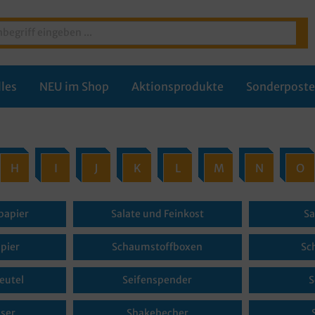
les
NEU im Shop
Aktionsprodukte
Sonderpost
H
I
J
K
L
M
N
O
papier
Salate und Feinkost
Sa
pier
Schaumstoffboxen
Sc
eutel
Seifenspender
S
ser
Shakebecher