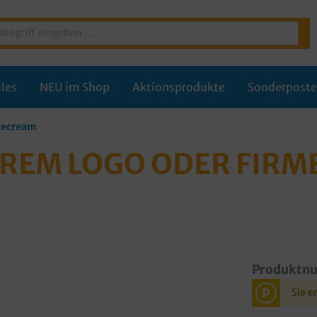
les
NEU im Shop
Aktionsprodukte
Sonderpost
Icecream
HREM LOGO ODER FIR
Produktn
P
Sie e