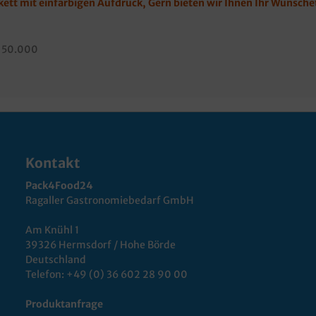
ikett mit einfarbigen Aufdruck, Gern bieten wir Ihnen Ihr Wunsc
, 50.000
Kontakt
Pack4Food24
Ragaller Gastronomiebedarf GmbH
Am Knühl 1
39326 Hermsdorf / Hohe Börde
Deutschland
Telefon:
+49 (0) 36 602 28 90 00
Produktanfrage