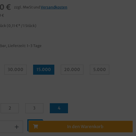
0 €
zzgl. MwSt und
Versandkosten
0 €
tück
(0,11 €* / 1 Stück)
bar, Lieferzeit: 1-3 Tage
30.000
15.000
20.000
5.000
2
3
4
In den Warenkorb