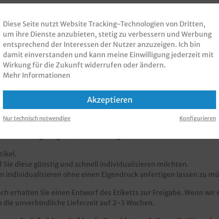
Diese Seite nutzt Website Tracking-Technologien von Dritten,
um ihre Dienste anzubieten, stetig zu verbessern und Werbung
entsprechend der Interessen der Nutzer anzuzeigen. Ich bin
damit einverstanden und kann meine Einwilligung jederzeit mit
Wirkung für die Zukunft widerrufen oder ändern.
Mehr Informationen
nen zur Produktsicherheit
Akzeptieren
Nur technisch notwendige
Konfigurieren
 oder Firmendruck rund o. eckig"
 rechteckig möglich) mit einfarbigem Aufdruck
.
ikel.
 Sie diese günstig und schnell individualisieren möchten.
 individualisieren ohne einen Eigendruck anfertigen lassen zu m
ch erhalten Sie einen Entwurf des Etiketts zur Freigabe. Wenn wir e
 die unverbindliche Lieferzeit auf 2-3 Wochen.