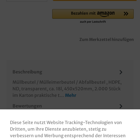
Zum Merkzettel hinzufügen
Beschreibung
Müllbeutel / Mülleimerbeutel / Abfallbeutel , HDPE,
ND, transparent, ca. 18l, 450x520mm, 2.000 Stück
im Karton praktische t…
Mehr
Bewertungen
Informationen zur Produktsicherheit
Diese Seite nutzt Website Tracking-Technologien von
Dritten, um ihre Dienste anzubieten, stetig zu
verbessern und Werbung entsprechend der Interessen