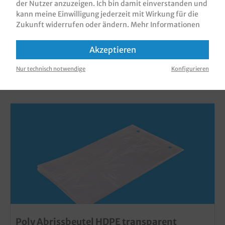
der Nutzer anzuzeigen. Ich bin damit einverstanden und
kann meine Einwilligung jederzeit mit Wirkung für die
Zukunft widerrufen oder ändern.
Mehr Informationen
Akzeptieren
KUNDEN, DIE DIESES PRODUKT GEKAUFT
Nur technisch notwendige
Konfigurieren
HABEN, HABEN AUCH DIESE PRODUKTE
GEKAUFT
Poly Abrissbeutel HDPE transparent