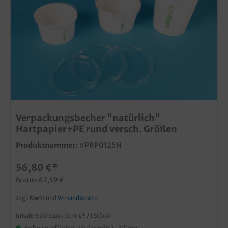
Verpackungsbecher "natürlich"
Hartpapier+PE rund versch. Größen
Produktnummer:
VPRP0125N
56,80 €*
Brutto: 67,59 €
zzgl. MwSt und
Versandkosten
Inhalt:
500 Stück
(0,11 €* / 1 Stück)
Sofort verfügbar, Lieferzeit: 1-3 Tage