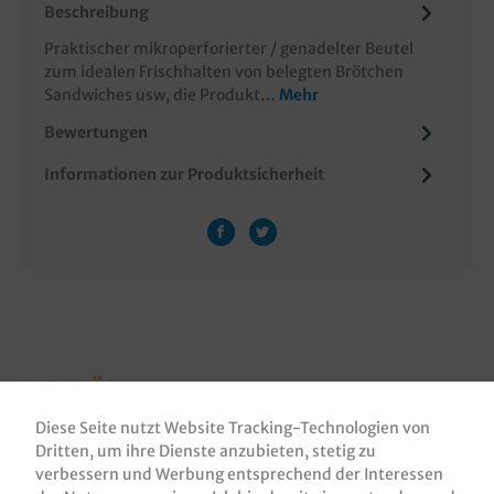
Beschreibung
Praktischer mikroperforierter / genadelter Beutel
zum idealen Frischhalten von belegten Brötchen
Sandwiches usw, die Produkt…
Mehr
Bewertungen
Informationen zur Produktsicherheit
ZUBEHÖR
Diese Seite nutzt Website Tracking-Technologien von
Dritten, um ihre Dienste anzubieten, stetig zu
verbessern und Werbung entsprechend der Interessen