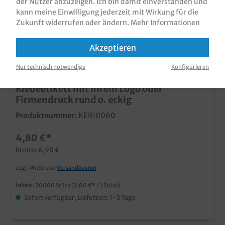
der Nutzer anzuzeigen. Ich bin damit einverstanden und
kann meine Einwilligung jederzeit mit Wirkung für die
Zukunft widerrufen oder ändern.
Mehr Informationen
Akzeptieren
Nur technisch notwendige
Konfigurieren
Klebeetikett mit Ihrem Logo oder
Firmendruck rund o. eckig
Produktnummer:
KERI0060
4,80 €*
Brutto: 6,90 €
zzgl. MwSt und
Versandkosten
Inhalt:
20000 Stück
(0,00 €* / 1 Stück)
Sofort verfügbar, Lieferzeit: 1-3 Tage