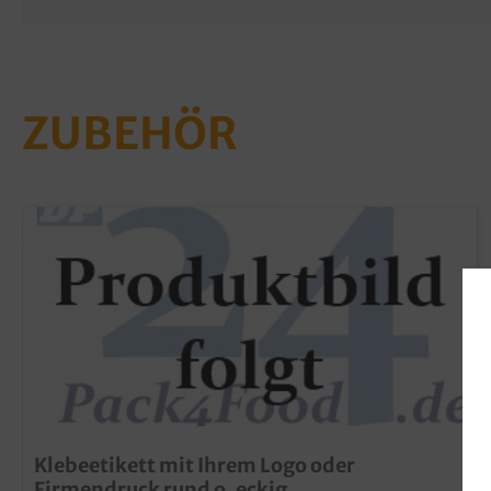
ZUBEHÖR
Klebeetikett mit Ihrem Logo oder
Firmendruck rund o. eckig