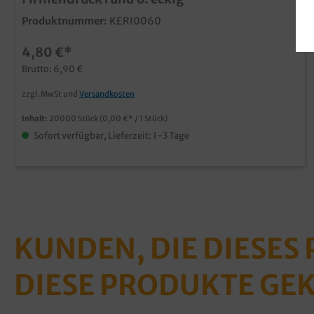
Produktnummer:
KERI0060
4,80 €*
Brutto: 6,90 €
zzgl. MwSt und
Versandkosten
Inhalt:
20000 Stück
(0,00 €* / 1 Stück)
Sofort verfügbar, Lieferzeit: 1-3 Tage
KUNDEN, DIE DIESES
DIESE PRODUKTE GE