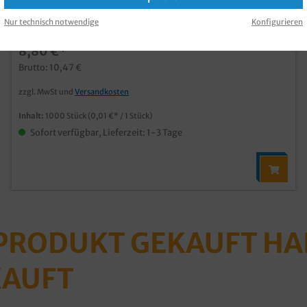
Produktnummer:
BVC033RW
Nur technisch notwendige
Konfigurieren
8,80 €*
Brutto: 10,47 €
zzgl. MwSt und
Versandkosten
Inhalt:
1000 Stück
(0,01 €* / 1 Stück)
Sofort verfügbar, Lieferzeit: 1-3 Tage
 PRODUKT GEKAUFT H
KAUFT