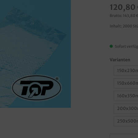
120,80 
Brutto: 143,80 
Inhalt:
2000 St
Sofort verfüg
Varianten
150x230m
150x660m
160x350m
200x300m
250x500