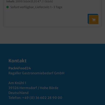
Inhalt:
2000 Stück
(0,03 €* / 1 Stück)
Sofort verfügbar, Lieferzeit: 1-3 Tage
Kontakt
Pack4Food24
Ragaller Gastronomiebedarf GmbH
Am Knühl 1
39326 Hermsdorf / Hohe Börde
Deutschland
Telefon:
+49 (0) 36 602 28 90 00