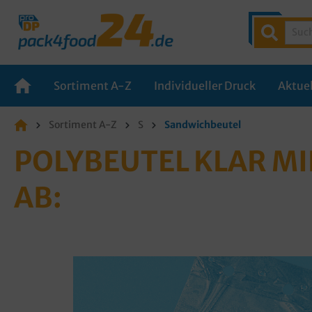
Sortiment A-Z
Individueller Druck
Aktuel
Sortiment A-Z
S
Sandwichbeutel
POLYBEUTEL KLAR MI
B: