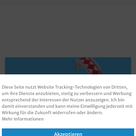
Diese Seite nutzt Website Tracking-Technologien von Dritten,
um ihre Dienste anzubieten, stetig zu verbessern und Werbung
entsprechend der Interessen der Nutzer anzuzeigen. Ich bin
damit einverstanden und kann meine Einwilligung jederzeit mit
Wirkung für die Zukunft widerrufen oder ändern.
Mehr Informationen
Beutel Verschluss Clips 33mm rot weiß
Akzeptieren
1.000St