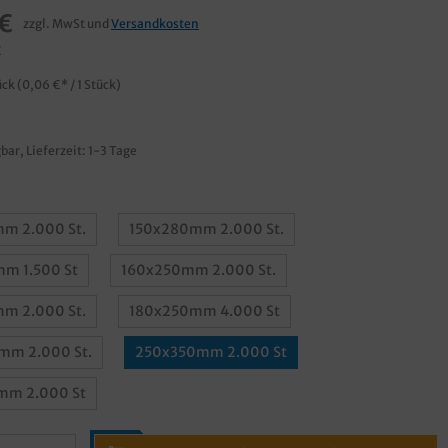
€
zzgl. MwSt und
Versandkosten
€
ück
(0,06 €* / 1 Stück)
bar, Lieferzeit: 1-3 Tage
m 2.000 St.
150x280mm 2.000 St.
m 1.500 St
160x250mm 2.000 St.
m 2.000 St.
180x250mm 4.000 St
m 2.000 St.
250x350mm 2.000 St
mm 2.000 St