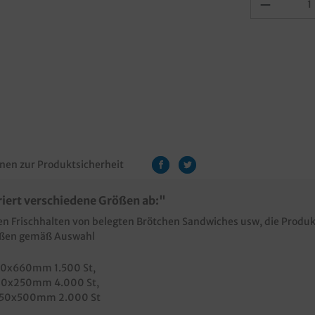
nen zur Produktsicherheit
iert verschiedene Größen ab:"
alen Frischhalten von belegten Brötchen Sandwiches usw, die Pro
rößen gemäß Auswahl
150x660mm 1.500 St
,
180x250mm 4.000 St
,
250x500mm 2.000 St